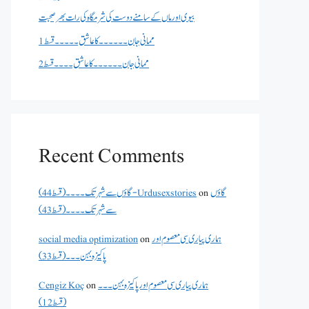
بیوی اور ماں کے سامنے دوست کی شرمگاہ کی رات بھر صحبت
ممانی جان ۔۔۔۔۔۔کا عاشق ۔۔۔۔۔قسط 1
ممانی جان ۔۔۔۔۔۔کا عاشق ۔۔۔۔قسط 2
Recent Comments
گاؤں
on
گاؤں سے شہر تک۔۔۔۔(قسط 44) - Urdusexstories
سے شہر تک۔۔۔۔(قسط 43)
ہماری پیاری سی معصوم اور
on
social media optimization
پاکیزہ بہن۔۔۔(قسط33)
ہماری پیاری سی معصوم اور پاکیزہ بہن۔۔۔
on
Cengiz Koç
(قسط12)