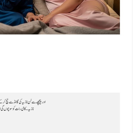
اور پیچھے سے لن نازیہ کی گانڈ سے ٹچ کر ک
نازیہ۔ کامی رات کو سوچوں گی 