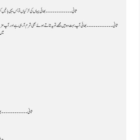
ثانی۔۔۔۔۔۔۔۔۔۔۔۔ بھائی یہاں کی لڑکیاں تو بس یہی باتیں کرتی
ثانی۔۔۔۔۔۔۔۔۔۔۔۔ بھائی آپ بہت وہ ہیں مجھے تو یہ بتاتے ہوئے بھی شرم آرہی ہے اور آپ مزے لے
میں
ثانی۔۔۔۔۔۔۔۔۔۔۔۔ بھائی لڑک