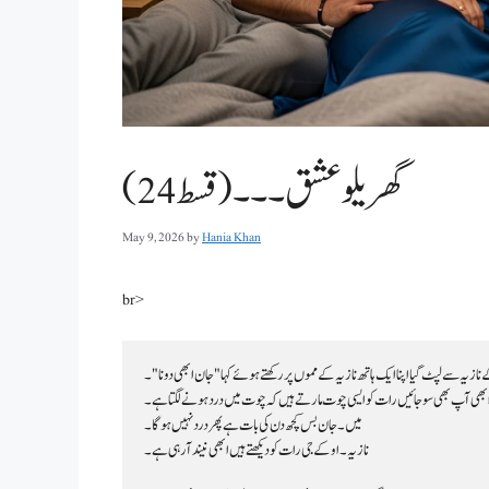
گھریلو عشق۔۔۔(قسط 24)
May 9, 2026
by
Hania Khan
br>
ے نازیہ سے لپٹ گیا اپنا ایک ہاتھ نازیہ کے مموں پر رکھتے ہوئے کہا "جان ابھی دو نا"۔
ابھی آپ بھی سو جائیں رات کو ایسی چوت مارتے ہیں کہ چوت میں درد ہونے لگتا ہے۔
میں۔ جان بس کچھ دن کی بات ہے پھر درد نہیں ہو گا۔
نازیہ۔ اوکے جی رات کو دیکھتے ہیں ابھی نیند آرہی ہے۔