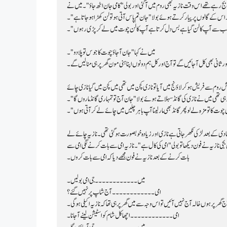
ا اور اس کے گالوں پر پیار کرتے ہوئے بولا "جان تم پاس آتی ہو تو لن کھڑا ہو جاتا ہے"۔
 جب سے آپ کا لن گیا ہے بس دل کرتا ہے آپ کا لن چوت میں لے کر پڑی رہوں"۔
میں نے کہا "جان آ جاؤ چوت کا جوس تو پلا دو"۔
ور ثانی بھی کل آجائیں گے تو آج اور کل ہم دونوں اپنا ہنی مون گھر پر ہی منا لیں گے۔
رہی تھی میں نے نازی کی گانڈ سہلاتے ہوئے بولا "جان آج تو تمہاری گانڈ ماروں گا"۔
وت کا تو مزہ لے لو پھر گانڈ بھی مار لینا آپ باہر چلیں میں چائے لے کر آتی ہوں"۔
بات کرنے کے بعد نازیہ نے فون مجھے دیا کہ امی سے بات کروں۔
میں۔۔۔۔۔۔۔۔۔۔۔۔ جی امی بولیں۔
امی۔۔۔۔۔۔۔۔۔۔۔۔ آج شاپ پر نہیں گئے؟
 ہوں خالہ آج نہیں آئیں تو اس وجہ سے میں گھر پر ہی تھا کہ نازیہ اکیلی ہو گی۔
امی۔۔۔۔۔۔۔۔۔۔۔۔ اچھا کل شام کو اسٹیشن لینے آجانا۔