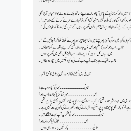
میں۔۔۔۔۔۔۔۔۔۔۔۔ جی آجاؤں گا۔
 ہو اور دلہن اتنی جلدی کچن نہیں سنبھالتی ابھی تو تمہارے مزے کرنے کے دن ہیں"۔
ے لیے کھانا بنانا ہے آج ہم دونوں گھر پر رہیں گے آپ کی پسند کا کھانا بناؤں گی"۔
ہی کچن میں ہو گی آج باہر چلتے ہیں اتنا اچھا تیار ہو باہر سے کھانا کھا کر آجائیں گے"۔
نازیہ۔ اب جو شوہر کا حکم ہو میں تو یہ چاہ رہی تھی کہ اپنے ہاتھ سے کھانا بناؤں۔
میں۔ جان کل دوپہر کو اپنے ہاتھ سے بنا لینا کل بھی میں گھر پر ہوں۔
نازیہ۔ ٹھیک ہے جناب آپ جب تک ٹی وی دیکھیں میں تیار ہو جاؤں۔
میں ٹی وی دیکھنے لگا تو موبائل پر ثانی کا میسج آگیا۔
ثانی۔۔۔۔۔۔۔۔۔۔۔۔ بھائی کیا ہو رہا ہے؟
میں۔۔۔۔۔۔۔۔۔۔۔۔ میری گڑیا کہاں غائب ہو؟
میں بہت شرمندہ تھی کہ آپ سے ایسی بات پوچھ لی جو نہیں پوچھنی چاہیے تھی۔
کو کچھ بھی پوچھنا ہو پوچھ سکتی ہو شرمانے کی اور گھبرانے کی کوئی بات نہیں ہے۔
ثانی۔۔۔۔۔۔۔۔۔۔۔۔ بھائی شکریہ آپ بہت اچھے ہیں۔
میں۔۔۔۔۔۔۔۔۔۔۔۔ ثانی کیا کر رہی ہو؟
ثانی۔۔۔۔۔۔۔۔۔۔۔۔ کچھ نہیں بور ہو رہی ہوں۔