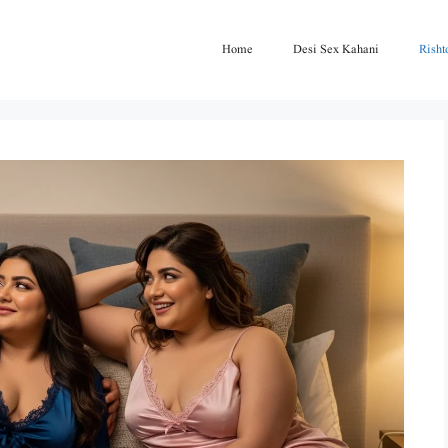
Home
Desi Sex Kahani
Risht