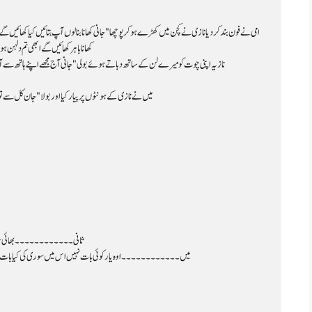
کھانا باہر کھائیں گے ابھی تم دلہن
نازیہ اپنی چوت کو میرے لن کے ساتھ دباتے ہوئے بولی "جانی آج مجھے اپنے ہاتھ سے آپ ک
میں نے نازی کے ہونٹوں پر پیار کیا اور بولا "جان کل سے تو تم 
ثانی۔۔۔۔۔۔۔۔۔۔۔۔ بھائی سوری 
میں۔۔۔۔۔۔۔۔۔۔۔۔ اوہ یار کوئی بات نہیں اس میں سوری کی کیا بات ہے تم 