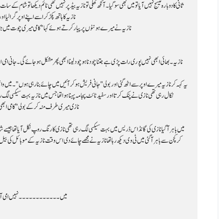
نازیہ کا ہاتھ پکڑ کر اسے اپنے اوپر گرا لی
نازیہ نے میرے ہونٹوں پر پیار کرتے ہوئے کہا "کامی میری چوت میں
نازیہ۔ بھائی ابھی نہیں پوری رات پڑی ہے جتنا چودنا ہو چود لینا ابھی پھر مشکل ہو جائے گی۔ جانی امی ا
نکال رہی تھی نازی نے پنک کرتا اور سفید ٹائٹ پجامہ پہنا ہوا تھا جس میں نازیہ بہت سیکسی لگ 
نازی میری طرف منہ کر کے بولی "کامی ابھی چ
میں۔۔۔۔۔۔۔۔۔۔۔۔ نہیں امی آج گھر پر