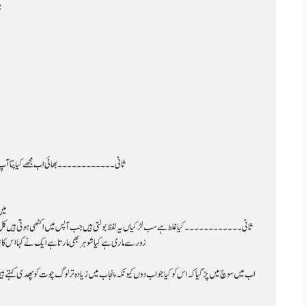
ن
ثانی۔۔۔۔۔۔۔۔۔۔۔۔ بھائی اب مجھے کیا پتا آپ نے 
میں
زور سے ماری ہے کیا شوہر بھی مارتا ہے ایک نے کہا اس کا 