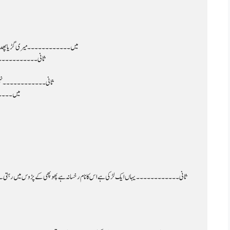
میں۔۔۔۔۔۔۔۔۔۔۔۔ میری گڑیا پھدی کا 
ثانی۔۔۔۔۔۔۔۔۔۔۔۔ اوہ 
ثانی۔۔۔۔۔۔۔۔۔۔۔۔ نہیں بھ
میں۔۔۔۔۔۔۔