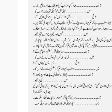
ثانی۔۔۔۔۔۔۔۔۔۔۔۔ بھائی کیا ہوا آپ کیا سوچ رہے ہیں بتائیں ناں۔
میں۔۔۔۔۔۔۔۔۔۔۔۔ ثانی کل تم آؤ گی تو یہاں بتا دوں گا۔
ثانی۔۔۔۔۔۔۔۔۔۔۔۔ ابھی بتانے میں کیا ہے جو کل بتائیں گے۔
مطلب یہ ہے کہ تم جہاں سے پیشاب کرتی ہو پنجاب میں اس کو پھدی کہتے ہیں۔
بھائی سوری یہ تو بہت بے شرم لڑکیاں ہیں جو ایسی باتیں کرتی ہیں سوری بھائی۔
میں۔۔۔۔۔۔۔۔۔۔۔۔ نہیں اور کچھ پوچھنا ہے تو پوچھو۔
ائی یہی کافی ہے مجھے بہت شرم آرہی ہے کہ آپ سے اس لفظ کا مطلب پوچھ لیا۔
۔۔۔۔۔ ثانی میری گڑیا کوئی بات نہیں تم کو نہیں پتا تھا اب پتا چل گیا تو کیا ہوا۔
ثانی۔۔۔۔۔۔۔۔۔۔۔۔ اور بھائی کل اسٹیشن آ جائیں گے؟
میں۔۔۔۔۔۔۔۔۔۔۔۔ جی میری گڑیا تم دونوں کی لے لوں گا۔
ثانی۔۔۔۔۔۔۔۔۔۔۔۔ ہم دونوں کیا لیں گے؟
میں۔۔۔۔۔۔۔۔۔۔۔۔ مطلب امی اور تم کو اسٹیشن سے لے لوں گا۔
ثانی۔۔۔۔۔۔۔۔۔۔۔۔ اچھا جی۔ بھائی ایک بات اور پوچھوں؟
میں۔۔۔۔۔۔۔۔۔۔۔۔ جی پوچھو۔
پھدی مار سکتا ہے؟
میں۔۔۔۔۔۔۔۔۔۔۔۔ میری گڑیا اگر بہن مروانا چاہے تو مار سکتا ہے۔
ثانی۔۔۔۔۔۔۔۔۔۔۔۔ اچھا بھائی امی بلا رہی ہیں پھر بات کرتی ہوں۔