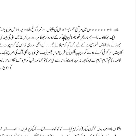
مااااااااامووووووووووووں میں مر گئی مجھے چھوڑ دو ہنی کی چیخوں سے کمرہ گونج اٹھا اور میرا جوش مزید بڑ
ایک جھٹکا اور مارا – – پھر مارا پھر تھوڑا سا لن پیچھے کر کے زور دار جھٹکا مرا اور میرا لن جڑ تک ہنی کی پ
چھوڑنے والا تھا میں تھوڑی دیر کے لیے رک گیا کو سہلانے لگا ۔ ۔ ۔ لن ابھی اندر ہی تھا اس کی گرم چوت نے
کان میں سرگوشی کرتے ہوئے گردن پہ پاگلوں کی طرح زبان پھیری۔۔ ہنی کا بدن بھی آگ کی طرح دہک رہا تھا مگر و
نکالوں گا تم آرام آرام سے اپنی پھدی کو ہلاؤ وہ بولی اس سے کیا ھوگا تو میں بولا آپ کو مزہ آئے گا اس طرح
کو دبوچ لیا
افففف ماااااموووون جھٹکوں کی رفتار کو تیز کیا – – – آه آه آه اه – – – ہنی – – آئی لو یو عمران ااااااه – – – آہ