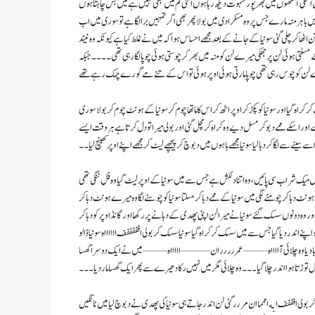
 میں اسکی آنکھوں میں بھرپور شہوت دیکھ رہا ہوں اتنی تم میں بھی نہیں ہے میں بس چاہتا ہوں
اہر منہ مارے جس پر وہ مسکرا دی میں بولا پھر بھی اگر تمہیں برا لگا ہے تو سوری میں اب
اٹھا کر چلی گئی سونیا کے جانے کے بعد مجھے احساس ہوا کہ میں نے غلط کیا ہے کیونکہ وہ نیند
 کے مسلتی ہوئی لن پر جھکی میرے لن کو منہ میں بھر کر چوستی ہوئی چوپا لگا رہی تھی ۔۔۔۔ جبکہ
کر میرے لن کو چوس رہی تھی چوپا مارتی ہوئی اوپر ہوئی تو اس کے تنے مے گورے چمک رہے تھے
 کراہ گیا اور سونیا کو پکڑ کر اوپر اٹھ کر اس کا ماتھا چوم کر سونیا کے ہونٹ چوم کر بولا سوری
ے اور اسکے ممے دبو کر مسل دیے وہ کراہ کر مچل گئی اور بولی میرا تو دل کرتا ہے ہر وقت ایسے
 سینے سے لگا کر دبا لیا سونیا مجھے باہوں میں دبوچ کر پیچھے لیٹ کر مجھے اپنے اوپر کھینچ لیا۔۔
ی میں میک شراب سی پائیں، وہ اتنا دلکش ہے جس سے میں سونیا کے اوپر لیٹ گیا وہ فل ننگی تھی
ونٹ دبا کر چومنے لگی میں سونیا کے ممے دبا کر مسلتا سونیا کو چوسنے لگا وہ میرے ہونٹ دبا کر
ر وہ دونوں سسک گئے سونیا نے میرا لن اپنی پھدی کے دہانے پر رکھا اور گانڈ اوپر کو دبا کر
نے اندر دیا گیا جس سے میں سسک کر کراہ گیا سونیا سسک کر بولی افففففف ااااااه سونیا ڈالو
یا وہ چلائی آااااه – – – – – عمررررران – – – – – – اااااه – – – – – میں نے ایک دوسرا گھسا
سیل توڑتا ہوا اندر چلا گیا ۔۔۔ وہ چلائی مگر میں نہیں رکا دھیرے سے پھر ایک گھسا مار دیا ۔۔۔
بولی افففف ا به اممما ان مررر گئی لن اندر جاتے ہی سونیا کی پھدی نے دبوچ لیا میں ٹانگیں