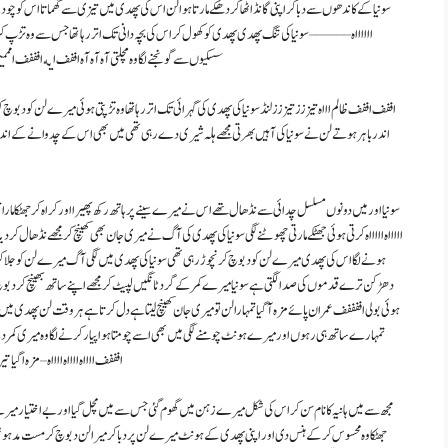
سونیا کے کاندھوں سے دبا کر اپنی گانڈ اٹھا کر دھکے مارتا ہوا لن اس کی پھدی میں تیزی سے گھماتا اس کو چود
ااااااه – – – – – – سونیا کی تنگ پھدی پھدی کو کھول کر اس کی بچہ دانی تک اتر رہا تها جس سے وہ 
سسکیوں سے گونجنے لگا وہ مچلتی آه آه آه اففف ايه افففف اممميي ا
اففف اففف ظالم اااه تیززز تیززز لنڈ سونیا کی پھدی کی گہرائی تک اتر رہا تھا وہ تڑپتی ہوئی میرے لن 
اندر باہر ہوتے لن نے سونیا کی آہیں بھرتی مجھے ہلہ شیری دے رہی تھی میں بھی اس کے چدوانے کے انداز پر 
سونیا اور میں دونوں مسلسل چدائی سے نڈھال تھے اس نے میرے سینے پر ہاتھ رکھ پھیرا اور کراہ کر جھٹکا مارا
اااااه اااااه کرتی ہوئی جھٹکے مارتی چھوٹنے لگی سونیا کی پھدی کی آگ نے میری جان بھی کھینچ کر مجھے نڈھال کر د
ہونے لگا اس کی پھدی میرے لن کو دبوچ کر نچوڑ رہی تھی سونیا کی پھدی میں لگی آگ میرے لن کو جلا کر نچ
دھڑکن ترے قدموں کی صدا لگتی ہے سونیا میرے کمر کے گرد ٹانگیں لپیٹ کر مجھے اپنے ساتھ بھینچ کر دبوچ 
ہوئی بولی اففففف عمران پائے مزہ آگیا تمہارا لن تو میری جان کھینچ لیتا ہے دل کرتا ہے ہر وقت لن پھدی می
تمہارے ساتھ ہی رہوں اور میرے ہونٹ چومنے لگی میں بھی اسے چومتا ہوا پیار کرنے لگا وہ میری کمر دبا ک
افففف ااااه ااااه ااااه – مزه اگیا
مجھ سے میں ہانیہ کا نام سن کر اس کی شکل میرے زہن میں گھوم گئی جس سے میں مچل گیا اور بے اختیار میرے لن نے 
جھٹکا وہ محسوس کر کے ہنس دی اور اپنی پھدی کے ہونٹ میرے لن پر دبا کر میرا لن دبوچ کر مست مدہوش آنک