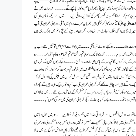
 میں نے اس کے مموں کو دبایا ۔ اور اسی ٹانگیں اپنے کندھے پہ رکھ کر آه آه پچ – – – – – پپ
ساتھ ہی ہنی کی پھدی میں اپنا پانی چھوڑ دیا هم دونوں ہانپنے لگے ۔۔۔۔۔اس رات میں نے
ٹاپ پر کام کرنے لگا مجھے باہر کھسر پھسر کی آوازیں سنائی دیں ۔ ۔ ۔ میں نے دیکھا تو باہر ہانیہ کی
والی چدائی کا تذکرہ چھیڑ کر بیٹھی ہیں پھر ہانیہ میرے روم میں آئی اور بولی عمران جی آپ
ری نگاہیں ابھی تلک تمہاری صراحی دار ~ گردن اور سینے کے پیچ و خم میں بھٹک رہی ہیں
رح وہ رات والا ۔۔۔۔۔ وہ کہتے ہوئے شرما گئی ۔۔۔۔ میں بولا اسے اعتراض تو نہیں ھے جب یہ
نتوں میں دبا لیا ۔ ۔ ۔ ۔ ۔میں بولا کیوں سونيا تم راضی ھو تم بھی مزہ لینا چاہتی ھو ۔ ۔ ۔ ۔ وہ
بھر کے پیار کروں گا تم ہانیہ کے پاس ہی رات رہ لو آج ۔ ۔ ۔ ۔ ۔ وہ کچھ بولی نہیں بلکہ شرما سی
کے نکالوں گا جس پر وہ ہنس کر بولی افففففف میں تو خود تم ہر بہت گرم ہوں جس دن سے
 بہت سی لڑکیاں ہیں دنیا میں لیکن تم واحد تھی جس سے مل کر دل میں ہلچل مچی اور دل کیا کہ
یک ہوگئے ہیں اور چاکلیٹ مجھے کھلا کر بولی عمران جی اب ہم دونوں ایک ہی رہیں گے چھوڑو
کہ تم میرے ہو پھر آج تم اور ہانیہ ایک دوسرے کو مسکرا کر کیوں مل رہے تھے ۔۔ میں بولا اس
و مزہ لینا تھا ۔۔۔۔۔ وہ ہانیہ کو باہر جاتے دیکھ کر بولی عمران جی میں مرگئ ھوں کیا ۔۔۔۔۔
 تو وہ مدہوش آنکھوں سے شرارتی انداز میں مجھے دیکھ کر نوالہ میرے منہ میں ڈال دیا میں
وں وہ مسکرا دی میں بولا کیوں اپنی سہیلی سے جيلس تو نہیں ہورہی جس پر وہ مسکرا دی اور میری
ے بھی اپنی حوس پوری کرنے کی کوشش کرتا ہے مجھے لگا کہ ہانیہ ناراض ہوگئی ہے میں بولا