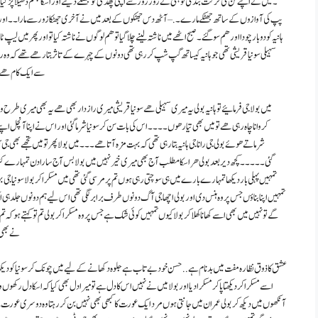
۔ میں نے اپنے لن کی حرکت بند کی تو ہنی نے زور زور سے اپنی پھدی کو جھٹکے دیئے اور اسکا جسم ڈھیلا پڑ گیا
پپ کی آوازوں کے ساتھ جھٹکے مارے ۔ . – آٹھ دس جھٹکوں کے بعد میں نے آخری جھٹکا زور سے مارا ۔ ۔ اور 
ہانیہ کو دو بار چودا اور ھم سو گئے ۔ صبح اٹھے میں ناشتہ لینے چلا گیا تو ھم لوگوں نے ناشتہ کیا تو اور پھر میں لیپ 
سہیلی سونیا قریشی تھی جو ہانیہ کیساتھ گپ شپ کر رہی تھی دونوں کے چہرے کے تاثر بتا رھے تھے کہ وہ رات 
سے ایک کام ھے می
میں بولا جی فرمائیے تو ہانیہ بولی یہ میری سہیلی هے سونیا قریشی میری راز دار بھی ھے یہ بھی میری ط
کروانا چاہ رہی ھے تو میں بھی تیار ھوں ۔ ۔ ۔ ۔ اس کی بات سن کر سونیا شرما گئی اور اس نے اپنا آنچل اپنے دا
شرماتے ھوئے بولی جی رانا جی ہانیہ بتا رہی تھی کہ بہت مزہ آتا ھے ۔ ۔ ۔ میں بولا پھر تو میں تجھے بھی جی 
گئی۔۔۔۔۔کچھ دیر بعد بولی ھر اسکا مطلب آج بھی میری خیر نہیں میں بولا بس آج سارا دن تمہارے کڑا
تمہیں پہلی بار دیکھا تمہارے بارے میں ہی سوچتی رہی ہوں تم پر مر سی گئی تھی میں مسکرا کر بولا سونیا جی
تمہیں اپنا بناؤں جس پر وہ ہنس دی اور بولی اچھا جی آگ دونوں طرف برابر لگی تھی اس لیے ہم دونوں جلد ہی ا
گے تو نہیں میں بھی اسے کھانا کھلا کر بولا کیوں تمہیں کوئی شک ہے جس پر وہ مسکرا کر بولی تم تو کہتے ہو 
نے بھی ت
عشق کا ذوق نظارہ مفت میں بدنام ہے .. حسن خود بے تاب ہے جلوہ دکھانے کے لیے میں چونک کر سونیا کو دیکھا
اسے مسکرا کر دیکھتا پاکر مسکرا دیا اور بولا میں نے نہیں اس کا دل ہے تو میرا دل بھی کیا کہ اسکا دل رکھ
آنکھوں میں دیکھ کر بولی عمران میں جانتی ہوں مرد ایک عورت کا کبھی بھی نہیں بن کر رہتا وہ دوسری عورت س