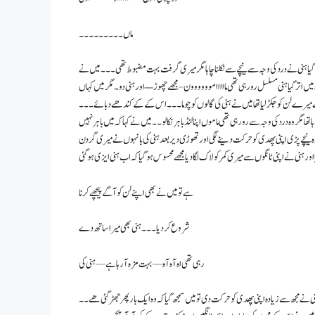
ماں ۔۔۔۔۔۔۔۔۔
ھ گیا ہنی نے درد کی وجہ سے نیچے سے نکلنا چاہا مگر میری گرفت بہت مضبوط تھی ۔ ۔ ۔ میں نے
ھدی میں اتر گیا ہنی مسلسل رو رہی تھی ماااااموووووون – مجھے چھوڑ — اور ہنی دو ۔ مگر میں کہاں
 میرے لن کو جکڑ لیا تھا میں نے ہنی کی گالوں کو چوما ۔ ۔ ۔ اس کے کے کندھے دبائے ۔ ۔ ۔
ہ درد کی وجہ سے رو رہی تھی ماموں اپنا لنڈ باہر نکالو ۔ ۔ میں نے کہا کہ میں باہر نہیں
 وہ نیچے پڑی اپنی پھدی کو حرکت دینے لگی اور تھوڑی دیر بعد ہنی کی بانہوں نے میری گردن
 اور ہنی نے اپنی ٹانگوں سے میری کمر کو لاک لگا دیا مجھے محسوس ہو گیا کہ اب ہنی ایزی ہو گئی
ہے تو میں نے بھی اپنے لن کو آگے پیچھے کرنا
شروع کر دیا ۔ ۔ ۔ ہنی بھی میرا ساتھ دے
رہی تھی اه آه آه – – بہت مزہ آ رہا ہے – – ہنی کی
 ۔ ہنی نے مجھ سے زیادہ اپنی پھدی کو حرکت دی تو میں سمجھ گیا کہ وہ ایک بار پھر جھڑ گئی ھے ۔ ۔