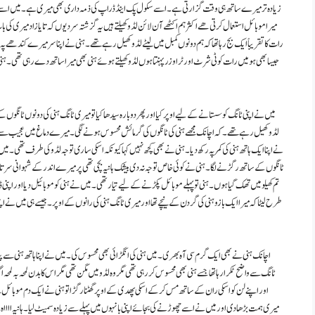
زیادہ تر میرے ساتھ ہی وقت گزارتی ہے ۔ اسے سکول پک اینڈ ڈراپ کی ذمہ داری بھی میری ہے ۔ میں اسے ٹیوش
میرا موبائل استعمال کرتی ھے اکثر ہم اکٹھے آن لائن لڈو کھیلتے ہیں یہ گزشتہ سردیوں کہ تایا زاد میری ک
رات کا تقریباً ایک بج رہا تھا کہ ہم دونوں کمبل میں لیٹے لڈو کھیل رہے تھے ۔ ہنی نے اپنا سر میرے کندھے پہ
جیسا بھی ہو میں رات کو ٹی شرٹ اور ٹراوزر پہنتا ہوں لڈو کھیلتے ہوئے ہنی بھی میرا ساتھ دے رہی تھی ۔
میں نے اپنی ٹانگ کو سستانے کے لیے اوپر کیا اور پھر دوبارہ سیدھا کیا تو میری ٹانگ ہنی کی دونوں ٹان
لڈو کھیل رہے تھے ۔ کہ اچانک مجھے ہنی کی ٹانگوں کی گرمائش محسوس ہونے لگی۔ میرے دماغ میں عجیب سے گ
نے اپنا ایک ہاتھ ہنی کی کمر پہ رکھ دیا ۔ ہنی نے بھی کچھ نہیں کہا کیونکہ اسکی ساری توجہ لڈو کی طرف تھی ۔ میں لڈ
ٹانگوں کے ساتھ رگڑنے لگا ۔ ہنی نے کوئی خاص توجہ نہ دی بیشک ہانیہ بچی تھی پر میرے اندر کے شہوانی سر تال چ
تم کھیلو میں تھک گیا ہوں ۔ ہنی تو پہلے موبائل پکڑنے کے لیے تیار تھی۔ میں نے ہنی کو موبائیل دیا اور اپن
طرح لیٹا کہ میرا ایک بازو ہنی کی گردن کے نیچے تھا اور میری ٹانگ ہنی کی رانوں کے اوپر ۔ جیسے ہی میں نے ا
اچانک ہنی نے بھی ایک گرم سی آہ بھری۔ میں ہنی کی انگڑائی بھی محسوس کی۔ میں نے اپنا ہاتھ ہنی سے 
ٹانگ سے واضح ٹکرا رہا تھا جسے ہنی بھی محسوس کر رہی تھی مگر وہ لڈو میں مگن تھی مگر اس کا بدن لمحہ بہ لمح
اور اپنے لن کو اسکی ران کے ساتھ مس کر کے اسکی پھدی کے اوپر گھٹنا رگڑا تو ہنی نے ایک دم موبائل سے تو
میری ہمت بڑھا دی اور میں نے اسے چھوڑنے کی بجائے اپنی بانہوں میں پہلے سے زیادہ سمیٹ لیا ۔ ہانیہ ااااہ ۔ ۔ 