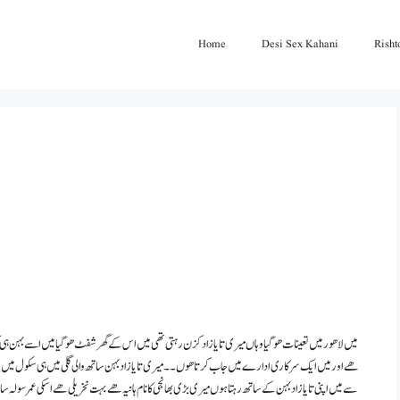
Home
Desi Sex Kahani
Risht
ھے اور میں ایک سرکاری ادارے میں جاب کرتا ھوں ۔۔ میری تایا زاد بہن ساتھ والی گلی میں ہی سکول میں
سے میں اپنی تایا زاد بہن کے ساتھ رہتا ہوں میری بڑی بھانجی کا نام ہانیہ ھے بہت نخریلی هے اسکی عمر سول