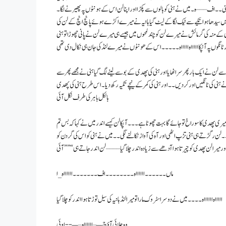
ی ۔ ۔ اف – – – ہ ۔ میں نے ہنی کو بالوں سے پکڑا اور اپنا لن اس کے ہونٹوں پہ پھیرنے لگا ۔
 میں سیدھا ہوا تکیے سے ٹیک لگا کے لیٹ گیا ہانیہ نے میرے اکڑے ہوئے پانچ انچ کے لن کی
ہنی کے منہ کی گرمائش نے میرے لن کو چند لمحوں میں جیسے ہی میرے لن نے پانی چھوڑا تو ہنی
ر ٹانگوں پہ آ ٹپکا اااااه اااااه ۔ ۔ ۔ ۔ ۔ اس کے ھونٹوں نے میرے لنڈ کی جان ہی نکال دی تھی
ے لن نے ایک بار پھر سر اٹھایا اور ہنی کی پھدی کے بوسے لینے لگ گیا ہنی نے مجھے پھر سے
ے ہنی کی ٹانگیں اور کر دیں ۔ ۔ اور ہنی کی کمر کے نیچے تکیہ رکھ دیا ۔ اس طرح ہنی کی پهدی
بالکل باہر کی طرف نکل آئی
ری پھدی کا سوراخ تو جائے گا بہت چھوٹا ہے ۔ ۔ ۔ آپکا لن کیسے اندر میں نے کہا کہ بس تم
 لن رگڑتے ہی ہنی تڑپ اٹھی اور آہ کی آواز نکالنے لگی ۔ ۔ میں نے ہنی کو اس کی گردن کو
 میرا لن پھدی کو چیرتا ہوا آدھے سے زیادہ اندر چلا گیا – – – – لن اندر جاتے ہی “”” آئی
ماں ۔ ۔ ۔ ۔ ۔ ۔ ااااااه ۔ ۔ ۔ ۔ ۔ ۔ ۔ ۔اف ۔ ۔ ۔ ۔ ۔ ۔ ۔ ااااااه _ا
اااااه ااااااه ۔ ۔ ۔ ۔ میں نے دوسرا سٹروک مارا تو میرا لنڈ ہانیہ کی سیل توڑتا ہوا اندر کو چلا گیا
وہ چلائی آؤچ —– ااااااه – —- -اوئی