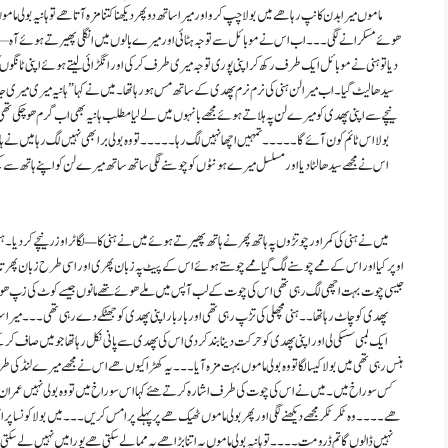
ماموں میرا بدن کانپ رہا ھے میں بولا چپ کرو اور میرا ساتھ دو پھر دیکھنا کتنا مزہ آتا هے تو ہانیہ بولی ما
ھوئے مسکرانے لگی ۔۔۔ اب اس نے موبائل سے توجہ ہٹائی اور میرے بالوں میں انگلی پھیرتے ہوئے آہ – – 
دیا تو ہنی نے موبائل ایک طرف رکھ کر اپنی پوری توجہ میری طرف کر کی اور انگڑائی لیتے ہوئے اپنی ٹانگوں 
سیدھا لیٹ گیا ۔ اب میرا لن ہنی کی نرم نرم پھدی کے ساتھ مس ہو رہا تھا۔ میں نے کہا ” ہانیہ میری میری جان
نیچے سے اپنی پھدی کو میرے لن پہ ہلاتے ہوئے مجھے بانہوں میں لے لیا مطلب ہانیہ بھی اب گرم ھو چکی تھی ا
بولا اس ٹائم کون آئے گا ۔ ۔ ۔ ۔ ۔ تمہیں اچھا نہیں لگ رہا ۔ ۔ ۔ ۔ ۔ تو وہ بولی برا بھی نہیں لگ رہا میں نے 
اس نے مجھے سیدھا لٹا دیا اور مسلسل میرے ہونٹوں کو چوسنے لگی ساتھ ساتھ میرے لن کو اپنے ہاتھ سے پکڑ 
میں نے ہنی کی کمر اور چوتڑوں پہ ہاتھ پھرنے ہاتھ پھیرتے ہوئے میں نے ہنی کا — لگا ٹراوزر نیچے کر دیا ۔ 
اوپر کیا اور اس کے ممے چوسنے لگ گیا ممے چوستے ہوئے اس کے پیٹ پہ زبان پھری اور اسی طرح زبان پھرتا ہوا 
جیسی چوت بہت اچھی لگ رہی تھی اس کی چوت کے لب آپس میں ملے ھوئے تھے مانوں جیسے کوٹ کی زپ ھو جیسے 
پھدی کو چاٹ رہا تھا ۔ ۔ ہنی مچھلی کی تڑپ رہی تھی اور بار بار اپنی پھدی کو جھٹکے دے رہی تھی ۔ ۔ ۔ میرا س
ایک لمبی سسکی لی اور اپنی پھدی کو حرکت دینا بند کر دی اس کی پھدی سے پانی نکل رہا تھا جو میں صاف کرکے 
ہنس رہی تھی میں بولا کیسا لگا تو وہ بولی ماموں بہت مزہ آیا ۔ ۔ ۔ یہ کھڑا کیوں ھے اس نے مجھے میرے لنڈ کی
کس سوراخ میں۔ میں نے اس کی چوت کی طرف اشارہ کرتے ھئے کہا اس سوراخ میں تو وہ بولی نہیں عمران جی اسمیں
ھے ۔ ۔ ۔ ۔ وہ ٹکر ٹکر مجھے دیکھنے لگی اور پھر بولی ماموں ٹھیک ھے پر پہلے پرامس کریں ۔ ۔ ۔ میں بولا کونسا پر
نہیں ڈالوں گا تم ڈرو مت ۔۔۔۔تو ہانیہ بولی ماموں یہ اتنا بڑا ھے یہ مما لے سکتی ھے پورا میں نہیں لے سکتی 