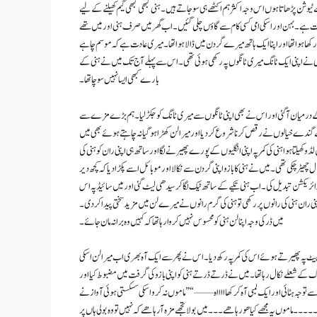
ن پڑھاتا ہوں اس وجہ اکثر ہم اکٹھے ہی سو جاتے ہیں ۔ ہنی کبھی کبھی گیم کھیلنے کے لیے
ی بات ہے۔ بہن اور اسکی امی کسی کام سے گاؤں چلی گئیں ۔ اب گھر میں صرف ہنی اور میں تھے
 رکھا ہوا تھا اور اپنا ایک ہاتھ میرے گردن میں ڈالا ہوا تھا۔ میری عادت ہے کہ موسم چاہے
 ہنی نے اپنی ایک ٹانگ میری ٹانگوں پہ رکھی ہوئی تھی۔ اس سے پہلے آج تک میں نے ہنی کے
بارے کبھی ایسا نہیں سوچا تھا۔
گوں کے درمیان آگئی اور اس نے بھی اپنی ٹانگوں سے میری ٹانگ کو جکڑ لیا۔ ہم بڑے مزے سے
ندے خیالوں نے رقص کرنا شروع کر دیا اور میرا لن کھڑا ہو گیا نہ چاہتے ہوئے بھی میں
و کھیلتا ہوا ہنی کی کمر پہ اپنی انگلیوں کے پورے پھیر نے لگا اور ساتھ ہی اپنی ران کو ہنی کی
ھیڑ چکی تھی۔ میں نے ہنی کا بازو اپنی گردن سے نکالا اور موبائل اسے پکڑا دیا کہ کچھ دیر
ی ڈائریکشن تبدیل کی۔ اب ہنی تکیے کے ساتھ ٹیک لگا کر سیدھی لیٹ گئی اور میں سائیڈ پہ اس
پنی ران ہنی کی رانوں پر رکھی تو ہنی کی گرم رانوں نے میرے لن میں مزید سختی پیدا کر دی۔
پیٹ پہ پھیرتے ہوئے اس کی کمر پہ رکھ دیا ۔ اس نے پھر سے ایک آہ بھری اب میرا لن اسکی
ہ اگ کے شعلے نکال رہا تھا ۔ میں نے ڈرتے ڈرتے ہنی کو اپنی بازو کی گرفت میں مضبوط کیا اور
جہ ہٹائی اور ایک لمبی آه کر کها ااااه – – – – “” ماموں نہ کرو اسکی سسکستی ہوئی آواز نے
۔ ۔ ۔ ماموں یہ مجھے کیا ھو رہا ھے ۔۔۔میں بولا تجھے مزہ آرہا ھے کہ نہیں تو وہ بولی ہاں پر