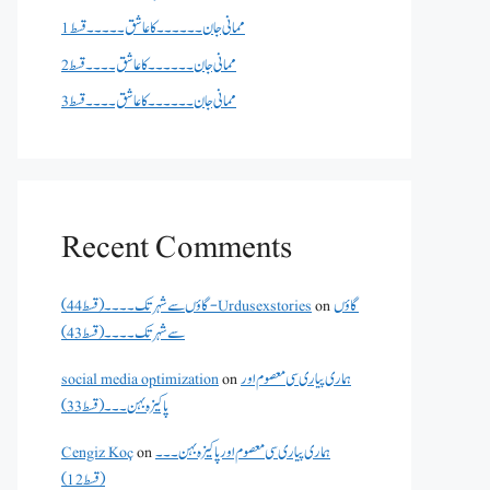
ممانی جان ۔۔۔۔۔۔کا عاشق ۔۔۔۔۔قسط 1
ممانی جان ۔۔۔۔۔۔کا عاشق ۔۔۔۔قسط 2
ممانی جان ۔۔۔۔۔۔کا عاشق ۔۔۔۔قسط 3
Recent Comments
گاؤں
on
گاؤں سے شہر تک۔۔۔۔(قسط 44) - Urdusexstories
سے شہر تک۔۔۔۔(قسط 43)
ہماری پیاری سی معصوم اور
on
social media optimization
پاکیزہ بہن۔۔۔(قسط33)
ہماری پیاری سی معصوم اور پاکیزہ بہن۔۔۔
on
Cengiz Koç
(قسط12)