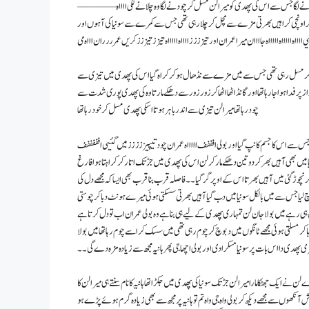
نے لگا جس سے اس کی پھدی کو میرا لن مسل کر چودنے لگا وہ چلانے لگی ااااه – – – – – – – –
تڑپ کر اونچی کراہیں بھرتی مزے سے مچل کر چلا رہی تھی جس سے کمرے سے سونیا کی آہوں اور
اااه اااااه اااااه جاااان میرا عمران اور تیزززز ااااه اااااه تیزز تیززز کریں عمرررران اااه می
کو دبوچ کر مسل رہی تھی جس سے میں مزے سے نڈھال ہوکر کراہ گیا اس کی پھدی میں تیزی سے
فدا ہوا جا رہا تھا اور گانڈ اٹھا اٹھا کر زور زور سے دھکے مارتا وہ کی پھدی پوری شدت سے
چود رہا تھا میرا لن تیزی سے اندر باہر ہوتا اسکی پھدی مسل کر خود رہا تھا
 جس سے اس کا جسم کانپ گیا اور بولی افففف اااااه عمران چود تیپیززززز میں گئیی افففففف
یا میں بھی آہیں بھر کر دو تین دھکے مارکر لن اس کی پھدی میں جڑ تک اتار کر کراہتا ہوا فارغ
وڑ گئی میں آہیں بھرتا اس کے اوپر گر گیا ۔۔ فاصلہ قرب بنا قرب بھی ایسا کہ مجھے دل کی
لیا جس سے میں بالکل سونیا میں دب گیا آہیں بھرتی سسکتی ہوئی میرے ہونٹ دبا کر چوستی
ں ہی رہے میں بولا جان لن تمہاری پھدی کے لیے ہی بنا ہے وہ بولی عمران اب تو دل کرتا ہے
ر مسلتی ہوئی مجھے ٹانگوں میں دبوچ کر چوم رہی تھی میں سسک کر اسے چوم رہا تھا میں بولا
 تیری پھدی دا اس بات پر سونیا مسکرا دی اور بولی اچھا جی پھر ہانیہ مجھ سے زیادہ مزہ دے گی ۔۔
ایک جھٹکا ما را میرا لن جڑ تک سونیا کی پھدی میں جکڑا تھا ہانیہ کا نام سنتے ہی میرا لن کا
ھوں سے مجھے دیکھ کر بولی واہ جی واہ تم تو ہانیہ پر مجھ سے بھی زیادہ گرم ہوئے پڑے ہو