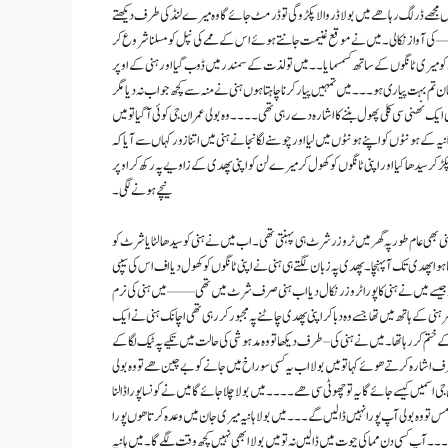
موں مجھے ڈر لگ رہا ھے میں بولا ڈر والا پکڑو گی تو ڈر مٹ جائے گا وہ میرے لنڈ کی طرف دیکھتے
– کی آواز نکالی۔ میں نے موقع غنیمت جانتے ہوئے اس کے ممے کی نپل کو مسلنا شروع کر
کو میری ٹانگوں کے ساتھ کسمسمایا ۔ ۔ میں تو لذت کے سمندر میں ڈوب گیا اور ہنی کے اوپر
 تم بہت پیاری ہو ۔ ۔ ۔ میں تمہیں پیار کرنا چاہتا ہوں ہنی نے منہ سے کچھ جواب نہ دیا مگر
یک نھنی سی کلی پھول بننے کا اشارہ دے رہی تھی ۔۔۔۔ وہ بولی عمران جی کوئی آگیا تو میں
ہانیہ کے ہونٹوں کو اپنے ہونٹوں میں لیا اور چوسنے لگا نجانے ہنی میں اتنا زور کہاں سے آیا کہ
کر سیدھا کیا اور اپنی ٹانگوں کو کھول کر میرے لن کو اپنی پھدی کے زاویے پہ رکھ کر اوپر
نیچے ہونے لگی۔
ہنی بھی عام طور پہ گھر میں ٹروزر شرٹ ہی پہنتی تھی۔ اب میں نے ہنی کو سیدھا لٹایا شرٹ کو
پھدی تک آ پہنچا ۔ پھدی پہ زبان لگتے ہی ہنی نے اپنی ٹانگوں کو کھول دیا اف اس کی سیپی
میں نے ہنی کا پورا ٹروزر نکال دیا اب ہنی صرف شرٹ میں تھی – – – – میں ہنی کی نرم
ر ہنی کے ہاتھ میں تھا جسے وہ دبا کر اپنی پھدی چاٹنے پہ مجبور کر رہی تھی اچانک ہنی نے ایک
ختم کر رہا تھا ۔ میں نے ہنی کی – طرف دیکھا تو وہ مدہوشی کی حالت میں تکیے پہ ٹیک لگا کے
 طرف اشارہ کرتے ھوئے کہا تو میں بولا اب یہ کسی سوراخ میں جانے کو بے چین ھے تو وہ بولی
 کیسے جائے گا یہ تو چھوٹی سی ھے ۔ ۔ ۔ ۔ میں بولا چلا جائے گا میں نے کونسا پورا ڈالنا
امس تو وہ بولی آپ پورا نہیں ڈالیں گے ۔ ۔ ۔ میں بولا ہانیہ میری جان میں وعدہ کرتا ھوں پورا
۔ ۔ ۔ آپ کسی دن مما کی چوت میں ڈالیں نہ تو میں بولا ابھی نہیں کچھ وقت لگے گا۔ میں ہانیہ