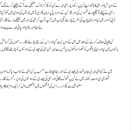
کے اوپر آیا اور ہنی کا ہاتھ اپنے لن پہ رکھ دیا ۔ ہنی میرے لن کو پکڑ کر نازک ہتھیلی سے آگے پیچھے کرنے لگ گئ
۔ ہنی نے پہلے تو ہچکچاہٹ محسوس کی اور پھر لن کے سوراخ پہ زبان پھری تو میں لذتوں کی وادی میں کھو گیا
ٹوپی کو منہ میں لیا اور لولی پوپ کی طرح چوسنے لگی اب میں تڑپ تڑپ کر ہنی کی منہ میں جھٹکے مارنے لگا۔ 
نے اپنا منہ ہٹا لیا اور پانی میرے پیٹ او
لن کا پانی صاف کرنے کے بعد میں ہنی کے اوپر لیٹ گیا اور اس کے ممے چوسنے لگا ۔ ۔ ۔ مموں کی گرمائش س
بانہوں میں لیا اور اپنی ٹانگوں کو تھوڑا سا کھول دیا جس سے میرا لن ہنی کی پھدی کے ہونٹوں کو چومنے لگا میں ن
میں نے کہا ہنی میری جان تمہاری پھدی کے اندر جانا چاہتا ہے “” اب یہ لن ہنی نے جواب دیا کہ ماموں می
تھوڑی سی ہمت رکھنا ۔ میں نے لن پہ تھوک لگائی اور ہنی کی پھدی کے ہونٹوں کی اوپر رگڑنے لگا ۔ ۔ ۔
مضبوطی سے پکڑا ۔ ۔ ۔ اس کی آنکھوں میں آنکھیں ڈال کر ایک دم جھٹکا دیا اور