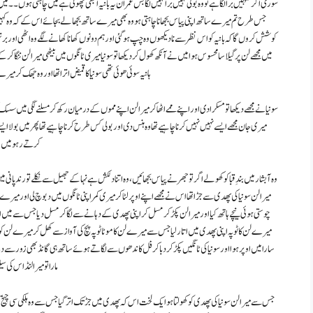
سوری اگر تمہیں برا لگا ہے تو وہ بولی نہیں برا نہیں لگا بس عمران یہ بانیہ ابھی چھوٹی ہے میں چاہتی ہوں ۔۔
جس طرح تم میرے ساتھ اپنی پیاس بجھانا چاہتی ہو وہ بھی میرے ساتھ بجھا لے بجائے اس کے کہ وہ کہیں ب
کوشش کروں گا کہ بانیہ کو اس نظر سے نا دیکھوں وہ چپ ہوگئی اور ہم دونوں کھانا کھانے لگے وہ اٹھی اور برتن 
میں مجھے لن پر گیلا سا محسوس ہوا میں نے آنکھ کھول کر دیکھا تو سونیا میری ٹانگوں میں بیٹھی میرا لن ننگا کر
ہانیہ سوئی ھوئی تھی سونیا کا قمیض اترا تھا اور وہ جھک 
سونیا نے مجھے دیکھا تو مسکرا دی اور اپنے ممے اٹھا کر میرا لن اپنے مموں کے درمیان رکھ کر مسلنے لگی میں سسک کر
میری جان مجھے ایسے نہیں نہیں کرنا چاہیے تھا وہ ہنس دی اور بولی کس طرح کرنا چاہیے تھا پھر میں بولا ایس
کرتے رہو میں اسے
وہ آبشار میں بندِ قبا کو کھولے اگر تو جھرنے پیاس بجھائیں، وہ اتنا دلکش ہے نہا کے جھیل سے نکلے تو رند پان
میرا لن سونیا کی پھدی سے جڑا تھا اس نے مجھے اپنے اوپر لٹاکر میری کمر اپنی ٹانگوں میں دبوچ لی اور میرے ہ
چوستی ہوئی نیچے ہاتھ کیا اور میرا لن پکڑ کر مسل کر اپنی پھدی کے دہانے سے لگا کر مسل دیا جس سے میں او
میرے لن کا ٹوپہ اپنی پھدی میں اتار لیا جس سے میرے لن کا موٹا ٹوپہ پچ کی آواز سے کھل کر میرے لن کو اپ
سارا میں اوپر ہوا اور سونیا کی ٹانگیں پکڑ کر دبا کر فل کاندھوں سے لگاتے ہوئے ساتھ ہی گانڈ بھی زور سے دبا د
مارا تو میرا لنڈ اس کی 
جس سے میرا لن سونیا کی پھدی کو کھولتا ہوا یک لخت اس کہ پھدی میں جڑ تک اتر گیا جس سے وہ ہلکی سی چیخ کر 