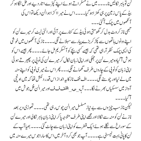
لن تو باہر نکالیں نا۔۔۔۔ میں نے مسکراتے ہوئے اپنے کپڑے اتار دیے اور فل ننگا ہو کر
بیڈ کے پاس زمین پر ہی کھڑا ہو گیا۔۔۔۔ اس نے میرا اکڑا ہوا لن دیکھا تو اس کی
آنکھوں میں چمک آگئی ۔۔۔
تبھی ناز کروٹ بدل کر گھومتی ہوئی بیڈ کے کنارے پر آئی اور الٹی لیٹ کر میرے لن کو
اپنے دونوں ہاتھوں سے پکڑ کر بڑے پیار سے سہلانے لگی۔۔۔۔ناز کی آنکھوں میں خوشی
کی ایسی چمک نظر آرہی تھی کہ جیسے کسی بچے کو آئسکریم مل جائے۔۔۔۔ پھر جیسے اس کو
ہوش آگیا وہ میرے لن پر جھکی اور اپنی زبان نکال کر میرے لن کی ٹوپی پر پھیرتے ہوئی
اپنی زبان کو ٹوپی کے چاروں طرف گھمانے لگی۔۔۔ پھر اس نے میری ٹوپی کو اپنے منہ
میں لے لیا اور چوسنے لگی۔۔۔۔ اف فف ناز کا یہ انداز اس قدر دلکش تھا کہ میں اونچی
آواز میں سسکیاں بھر نے لگا۔۔۔ آہه_هه_اففف ف ف اور میرا لن فل جوش میں
آگیا۔۔۔۔
لیکن ناز سب چیزوں سے بے نیاز مسلسل میرا لن چوس رہی تھی۔۔۔۔ تھوڑی دیر بعد
ناز نے لن کو منہ سے نکالا اور مجھے اپنی طرف متوجہ پا کر اپنی زبان باہر نکالی اور میرے لن
کے سوراخ سے نکلے ہوئے ایک قطرے کو اپنی زبان سے چاٹ گئی۔۔۔۔ بھیا آپ کے
لن کا پانی بہت ٹیسٹی ہے۔۔۔۔ آپ جو بھی کرو آخر میں اس کا سارا جوس میرے منہ میں