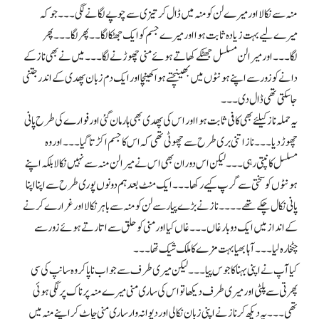
منہ سے نکالا اور میرے لن کو منہ میں ڈال کر تیزی سے چوپے لگانے لگی۔۔۔ جو کہ
میرے لیے بہت زیادہ ثابت ہوا اور میرے جسم کو ایک جھٹکا لگا۔۔ پھر لگا۔۔۔ پھر
لگا۔۔۔ اور میرا لن مسلسل جھٹکے کھاتے ہوئے منی چھوڑنے لگا۔۔۔ میں نے بھی ناز کے
دانے کو زور سے اپنے ہونٹوں میں بھینچتے ہوا کھینچا اور ایک دم زبان پھدی کے اندر جتنی
جا سکتی تھی ڈال دی۔۔۔
یہ حملہ ناز کیلئے بھی کافی ثابت ہوا اور اس کی پھدی بھی ہار مان گئی اور فوارے کی طرح پانی
چھوڑ دیا۔۔۔ ناز اتنی بری طرح سے چھوٹی تھی کہ اس کا جسم اکڑتا گیا۔۔۔ اور وہ
مسلسل کانپتی رہی۔۔۔ لیکن اس دوران بھی اس نے میرا لن منہ سے نہیں نکالا بلکہ اپنے
ہونٹوں کو سختی سے گرپ کیے رکھا۔۔۔ ایک منٹ بعد ہم دونوں پوری طرح سے اپنا اپنا
پانی نکال چکے تھے۔۔۔۔ ناز نے بڑے پیار سے لن کو منہ سے باہر نکالا اور غرارے کرنے
کے انداز میں ایک دو بار غاں۔۔۔ غاں کیا اور منی کو حلق سے اتارتے ہوئے زور سے
چٹخارہ لیا۔۔۔ آہا بھیا بہت مزے کا ملک شیک تھا۔۔۔
کیا آپ نے اپنی بہنا کا جوس پیا۔۔۔ لیکن میری طرف سے جواب نا پا کر وہ سانپ کی سی
پھرتی سے پلٹی اور میری طرف دیکھا تو اس کی ساری منی میرے منہ پر ناک پر لگی ہوئی
تھی۔۔۔ یہ دیکھ کر ناز نے اپنی زبان نکالی اور دیوانہ وار ساری منی چاٹ کر اپنے منہ میں