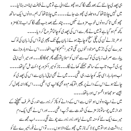
ہی پھدی چاٹنے کے بعد مجھے لگا کہ وہ چھوٹنے والی ہے تو میں نے فٹافٹ اپنا منہ ہٹا لیا۔۔۔
میں نہیں چاہتا تھا کہ وہ جلدی چھوٹ جائے۔۔۔۔ میں چاہتا تھا کہ ہم۔ دونوں ایک ساتھ
چھوٹیں تا کہ دونوں خوب مزہ لے سکیں۔۔۔ چند لمحے بعد جب مجھے لگا کہ اب ناز کا مزہ
کچھ کم ہو گیا ہے تو میں نے پھر سے اس کی پھدی کو چاٹنا شروع کر دیا۔۔۔۔
ادھر ناز نے لن کی نچلی سطح کو چاہتے ہوئے زبان نیچے تک پھیری تو اس کی زبان کی نوک
میرے لن کی جڑ میں موجود ٹٹوں پر لگی تو میرا جسم کانپ اٹھا۔۔۔ اس نے دوبارہ بڑے
پیار سے صرف زبان کی نوک سے ٹٹوں کو سہلایا تو مجھے پھر جھٹکا لگا۔۔۔ اور میرا لن اپنی
پوری آب و تاب کے ساتھ جھٹکے کھانے لگا ۔۔۔ ناز کو میرا کمزور پوائنٹ مل گیا تھا۔۔۔۔
اب وہ بار بار اسی جگہ کو چاٹ رہی تھی۔۔۔ میں نے بھی اپنی زبان سے اس کی پھدی کو
چاٹتے ہوئے اس کے دانے پر پھیرا تو یکدم وہ بھی کانپ سی اٹھی۔۔۔ اس کا دانہ پھول کر
جیسے سوجھا ہوا محسوس ہو رہا تھا۔۔۔۔
میں نے اپنے دونوں ہونٹوں سے اس کے دانے کو پکڑ کر زور سے اندر کی طرف کھینچنے کے
انداز میں چوسا تو ناز مزے کی شدت سے تڑپ اٹھی۔۔۔ اور اس نے بھی ایک دم
میرے ایک ٹٹے کو منہ میں لے لیا اور زور زور سے چوسنے لگی۔۔۔۔ اب مجھ سے
برداشت نہ ہوا تو میں بولا کہ ناز میں چھوٹنے والا ہوں۔۔۔ تو اس نے فوراً میرے ٹٹے کو