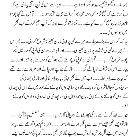
بھرتا۔۔ دیکھو تو کیسے سیدھا کھڑا ہوا ہے۔۔۔۔۔ اوپر سے اس کی ٹوپی اتنی پیاری ہے کہ
دل کرتا ہے کہ صبح شام بس منہ میں بھر کر اسے ہی چوستی رہوں ۔۔۔ تو میں نے کہا چوسو
نا میری جان منع کس نے کیا ہے۔۔۔ تو ناز شوخی سے بولی کہ آپ منع کرو گے تب بھی
میں چوسوں گی۔۔۔
یہ کہہ کر اس نے بڑے پیار سے میرے لن پر اپنی زبان پھیر نا شروع کر دی۔۔۔ پھر اس
نے میرے لن کی شافٹ پر زبان پھیری۔۔۔۔ اور آہستہ سے لن کی ٹوپی کو منہ میں لیکر
چوسنا شروع کر دیا۔۔۔ تھوڑی دیر ٹوپی کو چوسنے کے بعد لن کو منہ سے باہر نکالا اور بڑے
پیار سے اس کی شافٹ کو چاٹنے لگی۔۔۔۔ ناز کے چوپے اور چاٹے ایسا مزہ دے رہے تھے
کہ بیان سے باہر تھا۔۔۔۔ اب میں نے بھی اپنی زبان باہر نکالی اور ناز کی پھدی کی
سائیڈوں کو چاٹنا شروع کر دیا۔۔ کچھ دیر سائیڈوں کو چاٹنے کے بعد میں نے اس کی پھدی
کے لبوں کو چاٹتے ہوئے اپنی زبان اندر ڈال دی اور پھدی کی اندرونی دیواروں کو چاٹنے
لگا۔
میرے ایسا کرنے سے ناز کی پھدی نے اور پانی چھوڑ دیا۔۔۔۔ مین مسلسل چاٹتا گیا۔۔۔۔
ناز تو ایسے تھی جیسے مزے سے پاگل ہونے والی ہو۔۔۔۔ اس ٹائم میرا آدھے سے زیادہ
لن منہ میں لیئے فل جوش و خروش سے چوپے لگا رہی تھی ۔۔۔۔ کچھ پانچ منٹ تک ایسے