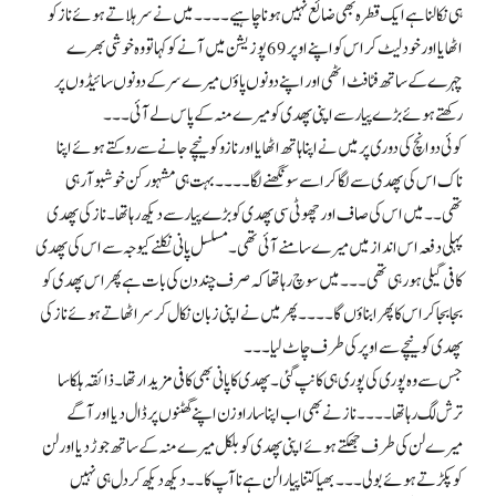
ہی نکالنا ہے ایک قطرہ بھی ضائع نہیں ہونا چاہیے ۔۔۔۔ میں نے سر ہلاتے ہوئے ناز کو
اٹھایا اور خود لیٹ کر اس کو اپنے اوپر 69 پوزیشن میں آنے کو کہا تو وہ خوشی بھرے
چہرے کے ساتھ فٹافٹ اٹھی اور اپنے دونوں پاؤں میرے سر کے دونوں سائیڈوں پر
رکھتے ہوئے بڑے پیار سے اپنی پھدی کو میرے منہ کے پاس لے آئی۔۔۔
کوئی دو انچ کی دوری پر میں نے اپنا ہاتھ اٹھایا اور نازو کو نیچے جانے سے روکتے ہوئے اپنا
ناک اس کی پھدی سے لگا کر اسے سونگھنے لگا۔۔۔۔ بہت ہی مشہور کن خوشبو آ رہی
تھی۔۔ میں اس کی صاف اور چھوٹی سی پھدی کو بڑے پیار سے دیکھ رہا تھا۔ ناز کی پھدی
پہلی دفعہ اس انداز میں میرے سامنے آئی تھی۔ مسلسل پانی نکلنے کیوجہ سے اس کی پھدی
کافی گیلی ہو رہی تھی۔۔۔ میں سوچ رہا تھا کہ صرف چند دن کی بات ہے پھر اس پھدی کو
بجا بجا کر اس کا پھرا بناؤں گا۔۔۔۔ پھر میں نے اپنی زبان نکال کر سر اٹھاتے ہوئے ناز کی
پھدی کو نیچے سے اوپر کی طرف چاٹ لیا۔۔۔
جس سے وہ پوری کی پوری ہی کانپ گئی۔ پھدی کا پانی بھی کافی مزیدار تھا۔ ذائقہ ہلکا سا
ترش لگ رہا تھا۔۔۔۔ ناز نے بھی اب اپنا سارا وزن اپنے گھٹنوں پر ڈال دیا اور آگے
میرے لن کی طرف جھکتے ہوئے اپنی پھدی کو بلکل میرے منہ کے ساتھ جوڑ دیا اور لن
کو پکڑتے ہوئے بولی۔۔۔ بھیا کتنا پیارا لن ہے نا آپ کا۔۔ دیکھ دیکھ کر دل ہی نہیں