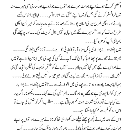
اکٹھی کرتے ہوئے اپنے ہونٹ میرے ہونٹوں سے جوڑ دیے اور ساری منی میرے منہ
میں ٹرانسفر کرنے لگی جس کو میں اپنے حلق سے اتارتا گیا ۔۔۔۔ اپنا پورا جوس مجھے
پلانے اور اچھی طرح میری زبان چوسنے کے بعد ناز نے چاٹ چاٹ کر میرا لن اچھی
طرح صاف کیا اور آکر میرے گلے میں اپنی بانہیں ڈال کر لیٹ گئی۔۔۔ اور پوچھنے لگی
بھیا جی آپ کو مزہ آیا۔۔۔۔
میں ہنستے ہوئے بولا اری پاگل مزہ آیا تو اتنا پانی نکلا ہے نا۔۔۔ تو ناز بھی ہنسنے لگی۔۔۔۔۔
پھر ناز نے مجھ سے پوچھا بھیا کیا آج تک آپ نے کسی کی پھدی میں اپنا لن ڈالا ہے تو میں
نے اداس سے لہجے میں کہا نہیں جان۔۔۔!! میں نے کوشش تو بہت کی لیکن آپی مانتی ہی
نہیں ہیں۔۔۔ تو ناز ایک دم مجھ سے لپٹ گئی اور تیز تیز سانسیں لیتے ہوئےبولی۔۔۔۔
بھیا کیا بہت زیادہ درد ہوتا ہے پھدی میں ڈلوانے سے۔۔؟ تو میں ہنستے ہوئے بولا یار
میری کونسا پھدی ہے جو مجھے پتہ ہو گا۔۔۔ پھر سنجیدگی سے کہا۔۔۔۔ دیکھو ناز اگر پیار
سے کیا جائے تو درد کی شدت بہت کم ہو جاتی ہے۔۔۔ مطلب اگر کوشش کی جائے تو
اس درد کو کم سے کم کیا جا سکتا ہے۔۔۔
اس کے بعد میں نے کچھ پوچھنے کیلئے منہ کھولا ہی تھا کہ ناز نے میرے ہونٹوں پر اپنے
ہونٹ رکھ دیے اور چوستے ہوئی بولی۔۔۔ بھیا میں ہوں نا آپ کی جان۔۔۔۔ آپ