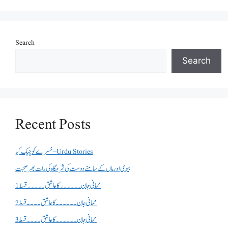
Search
Search
Recent Posts
خسرے کو چیک کیا – Urdu Stories
بیوی اور ماں کے سامنے دوست کی شرمگاہ کی رات بھر صحبت
ممانی جان ۔۔۔۔۔۔کا عاشق ۔۔۔۔۔قسط 1
ممانی جان ۔۔۔۔۔۔کا عاشق ۔۔۔۔قسط 2
ممانی جان ۔۔۔۔۔۔کا عاشق ۔۔۔۔قسط 3