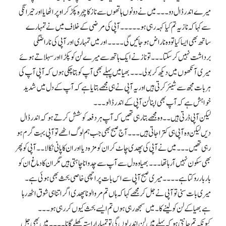
میرے اندر ڈال دو۔۔۔ میں نے دونوں ہاتھوں سے ناز کا چہرہ پکڑ کر اوپر اٹھایا اور حیرانگی
سے کہا کہ نازیہ تم کیا کہہ رہی ہو۔۔۔۔۔ آپی کی مرضی کے خلاف میں نے تمہارے
ساتھ بھی ایسا کیا تو وہ ناراض ہو جائیں گی۔۔۔۔ اور میں تمہاری اور آپی کی ناراضگی
برداشت نہیں کر سکتا۔۔۔ تو ناز نے ایک ہاتھ سے میرے لن کو پکڑا اور سہلاتے ہوئے
میری آنکھوں میں دیکھ کر بولی۔۔۔ بھیا میں پہلے بھی آپ کو بتا چکی ہوں کہ آپی آپ کی
ہر بات مجھ سے شیئر کرتی ہیں اور یہ آپی نے ہی مجھے بتایا ہے کہ آپ کے دل میں شدید
خواہش ہے کہ آپ بھی اپنا لن آپی کے اندر ڈالو۔۔۔
لیکن آپی ڈرتی ہیں۔۔ وہ مجھے بتا رہی تھیں کہ آپ ہر دفعہ کوشش کرتے ہو کہ اندر ڈال
دیں لیکن وہ آپی ہی کترا جاتی ہیں۔۔۔ آج صبح بھی جب ہم لوگ اٹھے تو آپی بہت گرم ہو
رہی تھیں۔۔۔ میں نے آپی کی پھدی چاٹ کر ان کو مزہ دیا اور ان کا پانی نکالا۔۔ آپی کو پھر
بھی سکون نہیں آرہا تھا۔۔۔ بھیا وہ دل سے آپ سے چدوانا چاہتی ہیں مگر ان کا دماغ ان کو
بار بار روکتا ہے۔۔۔۔ میری صبح آپی سے اس بات پر اچھی خاصی بحث بھی ہوئی ہے۔
میری بات سنی تو آپی نے جل کر مجھے کہا کہ ہاں تم مروا لو نا پھدی اگر اتنا ہی شوق اٹھ رہا
ہے بھیا کے لن کو لینے کا۔ میں سمجھ رہی ہوں تم ایسے بحث کیوں کر رہی ہو۔۔۔
کیونکہ تم جانتی ہو کہ پہلے میں لن اندر لوں گی تو تمہارا راستہ کھلے گا نا۔۔۔۔ میں بھی جل