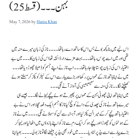
بہن۔۔۔(قسط25)
May 7, 2026
by
Hania Khan
اس لیے میں بنا کچھ بولے بس اس کا ساتھ دے رہا تھا۔۔۔۔ ناز کی زبان میرے منہ میں
تھی اور میں اسے چوس رہا تھا۔۔۔ بہت مزے دار ذائقہ تھا اس کی زبان کا۔۔۔ میں بے
اختیار اس کی زبان چوستا چلا جارہا تھا ۔۔۔ اب ناز نے اپنے جسم کو ڈھیلا چھوڑ دیا تھا۔۔۔
میں نے اپنا ہاتھ ناز کے مموں پر رکھا اور بڑے پیار سے اس کے نپلز کو پکڑ کر مسلتے ہوئے
کھینچنے لگا۔۔ ناز کی منہ سے سیسیسیسی کی آواز آنے لگی۔۔۔
میں اپنا ہاتھ اپنی چھوٹی بہن کے مموں پر پھیرتے ہوئے نیچے لیجانے لگا۔۔۔ جیسے ہی
میرے ہاتھ نے ناز کی پھدی کے دانے کو ٹچ کیا ناز کا جسم ایک دفعہ مچلا اور اس نے بے
اختیار ہاتھ نیچے کر کے میرا لن پکڑ لیا اور آہستہ سے لن کو سہلانے لگی۔۔۔۔ میں نے ناز
کے ہونٹوں کو چھوڑا اور نیچے ہو کر ایک دم سے ناز کو اپنے بازوؤں میں اٹھا لیا اور لیجا کر
بڑے پیار سے اسے بیڈ پر لٹا دیا ۔۔۔۔ میں خود بھی بیڈ پر بیٹھنے لگا تو ناز بولی۔۔۔۔ بھیا اپنا