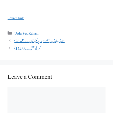
Post
Source link
navigation
Categories
Urdu Sex Kahani
ہماری پیاری سی معصوم اور پاکیزہ بہن۔۔۔(قسط26)
گھریلو عشق۔۔۔(قسط 15)
Leave a Comment
Comment