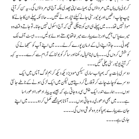
کر بولی ہاں ہاں میں مرواؤں گی بھیا سے اپنی پھدی بلکہ آج ہی مرواؤں گی۔ یہ سن کر آپی
چپ چاپ اٹھیں اور یونیورسٹی جانے کیلئے تیار ہونے لگیں۔۔ حالانکہ پہلے ان کا جانے کا
موڈ نہیں تھا۔۔۔ میں پہلے ہی ان کو بتا چکی تھی کہ آج اسکول نہیں جانا۔ تو جاتے وقت وہ
میرے پاس آئیں اور بڑے پیار سے میرا ماتھا چومتے ہوئے بولیں ۔۔۔ بیسٹ آف لک
چھوٹی۔۔۔ جا تو اپنے دل کے ارمان پورے کرلے۔۔۔ میں اپنے آپ کو سمجھانے کی
کوشش کروں گی۔۔۔ ہاں اپنا خیال رکھنا اور ساگر کو بولنا کے آرام سے کرے۔۔۔ یہ کہہ
کر آپی یونیورسٹی چلی گئیں۔۔۔
دوسری بات یہ کہ بھیا اب ساری سیکسی موویز دیکھ دیکھ کر ہم لوگ آپس میں ایک
دوسرے کو چاٹ چاٹ کر تو فارغ کر دیتے ہیں لیکن میں ایک لڑکی ہونے کے ناطے جانتی
ہوں۔۔۔ ہمارے اندر ایک خلش سی رہ جاتی ہے کہ جیسے یہ پیار ادھورا ادھورا سا
ہے۔۔۔ میں بھی ادھوری رہ جاتی ہوں۔۔۔ آؤنا بھیا مجھے مکمل کر دو۔۔۔۔ میں اپنے
جان سے پیارے بھیا کو ہر وہ خوشی دوں گی۔۔۔۔
جاری ہے۔۔۔۔