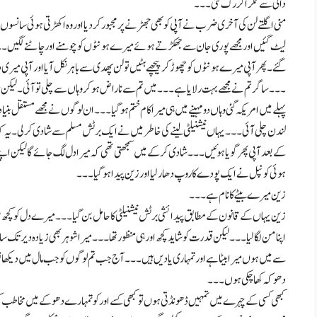
دانی سے ٹکرا کر رک گئی۔۔۔
منی اگلتے لن کی آخری ضرب نے آپی کو بھی جھڑنے پر مجبور کر دیا اور وہ اکھڑتی ہوئی سان
لیٹ گئیں اور مجھے پوری جان سے جھکڑتے ہوئے میرے ہونٹوں کو چومنے اور چاٹنے لگیں۔۔۔ اور م
گئے۔ پھر آپی میرے ہونٹوں کو چھوڑ کر پیچھے ہٹیں تو لن پھدی سے باہر نکل آیا اور آپی میری 
۔۔۔ ساگر تم نے مجھے بہت رلایا ہے۔۔۔ میں تم سے ناراض ہو کر وہاں سے چلی تو آئی۔ لیکن م
پہلے میں امریکہ گئی وہاں دو مہینے میں ہی میرا کام ختم ہو گیا۔۔۔ ان لوگوں نے مجھے مستقل بن
لندن چلی آئی۔۔۔ یہاں نیشنیلٹی لینے کی خاطر میں نے ایک برٹش مسلم سے شادی کر لی۔ یہ کہ
کے بعد آپی پھر گویا ہوئیں۔۔۔ شادی کر کے میں سمجھتی تھی کہ میرا دل لگ جائے گا لیکن اپنے
ہوئی کونپل نے ایک پودے کا روپ دھار لیا اور زین پیدا ہو گیا۔۔۔
زین میرے بیٹے کا نام ہے۔۔۔
زین یہاں کے قانون کے مطابق پیدائشی برٹش نیشنیلٹی کا حامل بن گیا۔۔۔ میرے دل کو کچھ س
اپنا من لگا لیا۔۔۔ لیکن قدرت کو شاید کچھ اور ہی منظور تھا۔۔۔ میرا شوہر بھی زیادہ دیر تک
سے میں ہوں میرا بیٹا ہے اور تمہاری یادیں ہیں۔۔۔ آج جب تم لوگوں کو جب مال میں دیکھا تو م
دھوکہ کھا چکی ہوں۔۔۔
کبھی کسی کے چہرے میں تمہیں ڈھونڈتی ہوں تو کبھی کسے اور کو تمہارے دھوکے میں مخاطب ک