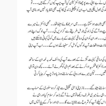
نے بے تابی سے پوچھا ڈا کٹر لیکن کیا آپ چپ کیوں کر گئے ہیں۔۔۔ تو
ی بھول چکی ہیں اب ان کو پچھلی زندگی کا ایک بھی لفظ یاد نہیں اور ناہی آپ
 بھی ثابت ہو سکتا ہے۔۔۔ میں سر جھکائے بیٹھا تھا۔۔ تبھی ڈاکٹر نے میرے
 چاہیے وہ آگے کی زندگی نارمل طریقے سے گزاریں گی۔۔۔ آپ لوگ اپنے اور
۔۔۔ اور ان کو ان کی دماغی کیفیت کے بارے میں کوئی کہانی بتا سکتے ہیں
قی حالات و واقعات آپ لوگوں کو مل کر سنبھالنے ہوں گے۔۔۔ اب آپ اپنی
ن کی دماغی کیفیت بگڑنے کے بعد سے آپ کی وائف لمحہ بہ لمحہ ان کے ساتھ
ر ڈاکٹر کا شکریہ ادا کرنے کے بعد ہم امی کو گھر لے آئے۔۔۔ کچھ دن تو امی
 تھیں۔۔۔ لیکن میرے اور روبی کے سامنے وہ زیادہ تر چپ کر جایا کرتی
 سامنے بیٹھ گئے۔۔۔ ناز اپنی ذہنی تخلیق سے تیار کردہ سٹوری کے حساب سے
۔امی نے میری طرف دیکھا تو میں نے آگے بڑھ کر سلام کیا اور امی نے
می اس کیلئے آپ کو شروع سے بتانا پڑے گا۔۔۔ ابو اور ساگر کے پاپا آپس میں