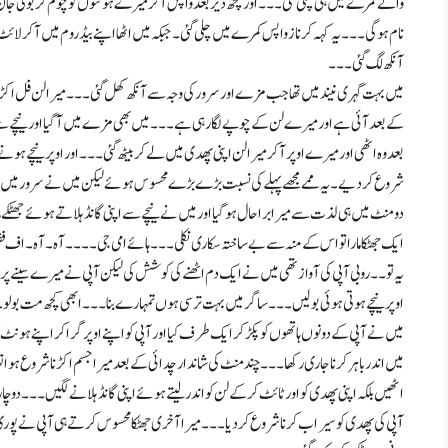
والے کمرے میں ہی چلی گئی۔۔۔ اور کچھ دیر بعد واپس آکر میرے ہونٹوں کو چوم کر بولی ج
نام ہو گی۔۔۔ یہ کہہ کر ناز واپس کمرے میں چلی گئی۔ جبکہ میں اٹھا اپنے بیڈ روم میں آکر لا
آنکھ لگ گئی۔۔۔
میں بہت گہری نیند میں تھا جب مزے اور سرور کی وجہ سے آنکھ کھل گئی۔۔۔ میرا لن فل اکڑا ہوا 
کے بعد آئی ہے اور میرے لن کے چوپے لگا رہی ہے۔۔۔ میں بھی مزے میں آگیا اور نیچے سے
بعد وہ اٹھی اور میرے اوپر آکر میرا لن اپنی پھدی میں لے کر بیٹھ گئی۔۔۔ اور اوپر نیچے ہو
شروع کر دیے۔ یہ ممے مجھے پہلے کی نسبت بڑے بڑے محسوس ہوئے لیکن میں نے سرور میں ہ
دو منٹ میں ہی لذت سے میرا برا حال ہو گیا اور میں نے نیچے سے اپنی گانڈ ہلاتے ہوئے جھ
ایک جھٹکا مارا تو اس کے منہ سے بے ساختہ سکاری نکلی۔۔۔ ہائے امی جی ۔۔۔۔ آہ۔ آہ۔ اف 
یہ تو ۔۔ روبی آپی کی آواز تھی میں نے ایک دم اٹھنے کی کوشش کی لیکن آپی نے میرے سینے پر 
اوپر نیچے ہوتی ہوئی بولیں ۔۔۔ ساگر میں بہت ترسی ہوں تمہارے بنا۔۔۔ ابھی کچھ مت بولو
میں نے آپی کے دونوں ہاتھوں کو پکڑ کر ایک طرف کیا اور آپی کو اپنے اوپر گرا کر اپنے ہون
میں اندر باہر کرنا جاری رکھا۔۔۔ چند منٹ کی شاندار چدائی کے بعد میرا جسم اکڑنا شروع ہوا 
اٹھیں بلکہ اپنی پھدی کو اور ٹائٹ کر کے لن کو اندر لیتے ہوئے اپنی گانڈ ہلانے لگیں۔۔۔ دو 
آپی کی پھدی کو سیراب کرنا شروع کر دیا۔۔۔ میرا آخری جھٹکا محسوس کرتے ہی آپی نے پوری ج