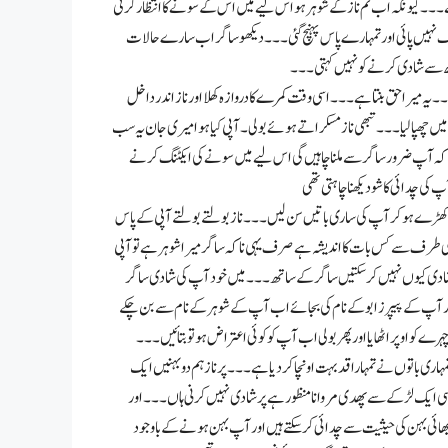
 کیونکہ اب تم ناز کے شوہر ہو اس لیے میں اس کے سونے کا انتظار کرتی
وک نہیں پائی اور تمہارے پاس پہنچ گئی۔۔۔ دیکھو ساگر اب سارے حالات
ھ سے شادی کرنے کو نہیں کہتی ۔۔۔
یہ میرا حق بنتا ہے۔۔۔ اسی وقت کمرے کا دروازہ کھلا اور ناز اندر داخل
یں چھپا لیا۔۔۔ تبھی ناز مسکراتے ہوئے بولی۔ آپی کیا ہوا میری جان یہ سب
 تھا کہ آپ ضرور ساگر سے ملنا چاہیں گی اس لیے میں سونے کی ایکٹنگ کرنے
ی چدائی کا شو دیکھنا چاہتی تھی
باہر کھڑے ہو کر آپ کی ساری باتیں سن لیں۔۔۔ ناز بولتے بولتے آپی کے پاس
 میری طرف سے کس بات کا اندیشہ ہے صرف یہی نا کہ ساگر میرا شوہر ہے تو آپی
شادی کیوں نہیں کر سکتیں ساگر کے ساتھ۔۔۔ میں خود آپ کی شادی ساگر
ور آپ کے پیپرز ابو کے نام کی بجائے اب آپ کے شوہر کے نام سے بن چکے
ے کو اوپر اٹھایا اور پھر بولی اب آپ کو کوئی اعتراض ہو تو بتائیں۔۔۔
مہاری باتوں نے تمہارا قد بہت اونچا کر دیا ہے۔۔۔ پر ناز ہم دو بہنیں ایک
 اسی ایک لڑکے سے پھدی مروانا منظور ہے پر شادی نہیں کرنی ہاں۔۔۔ اور
لے بھائی بہن کی حیثیت سے چدائی کر سکتے ہیں اور آپ بہن ہونے کے باوجود