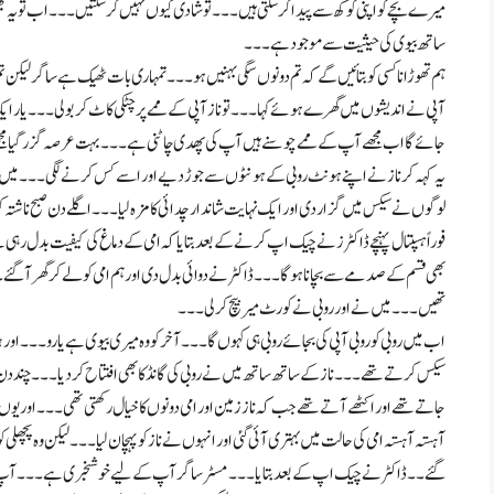
میرے بچے کو اپنی کوکھ سے پیدا کر سکتی ہیں۔۔۔ تو شادی کیوں نہیں کر سکتیں۔۔۔ اب تو یہ بھ
ساتھ بیوی کی حیثیت سے موجود ہے۔۔۔
ہم تھوڑانا کسی کو بتائیں گے کہ تم دونوں سگی بہنیں ہو۔۔۔ تمہاری بات ٹھیک ہے ساگر لیکن ت
آپی نے اندیشوں میں گھرے ہوئے کہا۔۔۔ تو ناز آپی کے ممے پر چٹکی کاٹ کر بولی۔۔۔ یار ای
جائے گا اب مجھے آپ کے ممے چوسنے ہیں آپ کی پھدی چاٹنی ہے۔۔۔ بہت عرصہ گزر گیا مجھے
یہ کہہ کر ناز نے اپنے ہونٹ روبی کے ہونٹوں سے جوڑ دیے اور اسے کس کرنے لگی۔۔۔ میں نے
لوگوں نے سیکس میں گزار دی اور ایک نہایت شاندار چدائی کا مزہ لیا۔۔۔ اگلے دن صبح ناشتہ 
فوراً ہسپتال پہنچے ڈاکٹر ز نے چیک اپ کرنے کے بعد بتایا کہ امی کے دماغ کی کیفیت بدل رہی
بھی قسم کے صدمے سے بچانا ہوگا۔۔۔ ڈاکٹر نے دوائی بدل دی اور ہم امی کو لے کر گھر آ
تھیں۔۔۔ میں نے اور روبی نے کورٹ میر بیچ کر لی۔۔۔
اب میں روبی کو روبی آپی کی بجائے روبی ہی کہوں گا۔۔۔ آخر کو وہ میری بیوی ہے یارو۔۔۔ 
سیکس کرتے تھے۔۔۔ ناز کے ساتھ ساتھ میں نے روبی کی گانڈ کا بھی افتتاح کر دیا۔۔۔ چند دن 
جاتے تھے اور اکٹھے آتے تھے جب کہ ناز زمین اور امی دونوں کا خیال رکھتی تھی۔۔۔ اور ی
آہستہ آہستہ امی کی حالت میں بہتری آئی گئی اور انہوں نے ناز کو پہچان لیا۔۔۔ لیکن وہ پچھلی 
گئے ۔۔ ڈاکٹر نے چیک اپ کے بعد بتایا۔۔۔ مسٹر ساگر آپ کے لیے خوشخبری ہے۔۔۔ آپ کی 