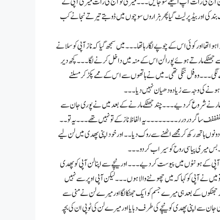
ان آج کی رات آپ اکیلے سو جائیں۔۔۔ میری تو آج کی رات میری آپی کے
ئٹ بند کی اور بیڈ پر لیٹ گیا پھر ہزاروں سوچوں میں ڈوبتے تیرتے نجانے کب
تھا اور کوئی اس کے چوپے لگا رہا تھا۔۔۔ میں سمجھ گیا کہ ناز آپی کو سلانے
 جھٹکے مارتے ہوئے پورا لن اس کے منہ میں داخل کرنے لگا۔۔۔ کچھ دیر
نے لگی۔۔۔ وہ فل ننگی تھی۔ میں نے ہاتھوں سے اس کے ممے پکڑ کر مسلنے
ونے کی وجہ سے زیادہ دھیان نہیں دیا۔۔۔
ٹکے مارنے شروع کر دیے۔۔۔ چند جھٹکے مارنے کے بعد میں نے پوری جان سے
فففففف ساگر در در ر۔۔۔۔۔۔۔۔ یہ الفاظ ناز کے تو نہیں تھے۔۔۔ یہ تو۔۔
دونوں ہاتھ رکھ کر مجھے اٹھنے سے روک دیا۔۔ اور خود اپنی پھدی میں لن لیے
۔ بس میری پیاسی روح کو سیراب کر دو۔۔۔
ٹ آپی کے ہونٹوں میں پیوست کر دیے۔۔۔ اور نیچے سے اپنا لن آپی کو پھدی
تو میں نے آپی کو کہا کہ میں چھوٹنے والا ہوں۔۔۔ لیکن آپی اوپر سے نہیں
چار جھٹکوں کے بعد ہی میرے جسم کو ایک جھٹکا لگا اور میرے لن نے منی سے
ان سے اپنی پھدی کو نیچے کی طرف دبایا اور میرے لن کی ٹوپی ان کی بچہ