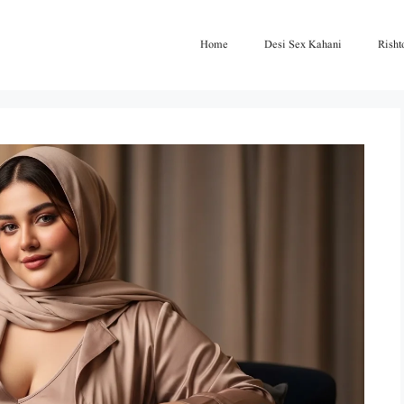
Home
Desi Sex Kahani
Risht