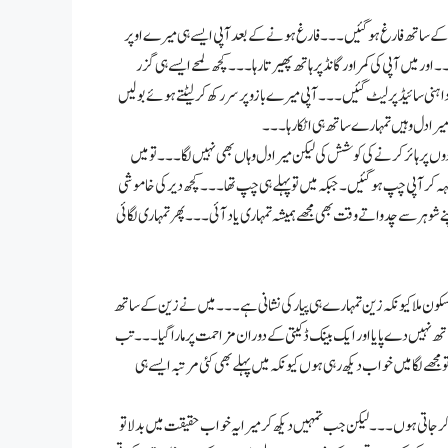
سوں کے ساتھ فارغ ہو گئیں۔۔۔ فارغ ہونے کے بعد آپی ایسے ہی میرے اوپر
یں آپی کی کمر اور گانڈ پر ہاتھ پھیرتا رہا۔۔۔ کچھ لمحے ایسے ہی گزر
داہنی سائیڈ پر لیٹ گئیں۔۔۔ آپی میرے بازو پر سر رکھ کر لیٹتے ہوئے بولیں
یرا دل وہیں تمہارے ساتھ ہی اٹکا رہا۔۔۔
یادوں پر ہائر کرنے کی کوشش کی لیکن میرا دل وہاں بھی نہیں لگا۔۔۔ تو میں
ہ کر آپی چپ ہو گئیں۔ جبکہ میں تو پہلے ہی چپ تھا۔۔۔ کچھ دیر کی خاموشی
 شوہر سے چدواتے وقت بھی مجھے ہمیشہ تمہاری یاد آئی۔۔۔ پھر تمہاری لگائی
کون ملا کیونکہ زین تمہارے ہی پیار کی نشانی ہے۔۔۔ میں نے زین کے ساتھ
 ساتھ نہیں دے پایا اور ایک بینک ڈکیتی کے دوران مزاحمت پر مارا گیا۔۔۔ تب
جھے لگا میں خواب دیکھ رہی ہوں کیونکہ میں پہلے بھی کئی مرتبہ ایسے ہی
ر جاتی ہوں۔۔۔ لیکن جب تمہیں دیکھ کر میرا یہ خواب حقیقت میں بدلا تو