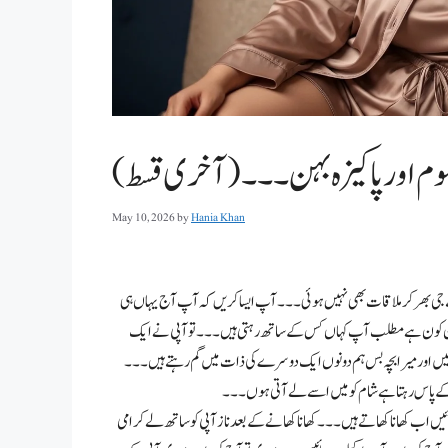
صوم اور پاکیزہ بہن۔۔۔(آخری قسط)
May 10, 2026
by
Hania Khan
پ سے جی بھر کر ملاقات بھی نہیں ہوئی۔۔۔ آپ ایسا کریں کہ آپ آج یہاں ہی
ن کون ہے مطلب آپ کہاں کس کے ساتھ رہتی ہیں۔۔۔ تو آپی نے ایک
میں اور میرا بچہ بس ہم دونوں ایک دوسرے کی ذات میں گم رہتے ہیں۔۔۔
ا کے پاس رہتا ہے شام کو میں اسے لے آتی ہوں ۔۔۔
ئیں اب کھانا کھاتے ہیں۔۔۔ کھانا کھانے کے بعد ناز آپی کو ساتھ لے کر امی