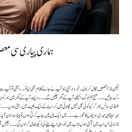
ہماری پیاری سی مع
لیکن ناز آنکھیں نکال کر بولی۔ خبر دار آپی جو آپ نے جانے کا نام بھی لیا تو۔۔ ابھی تو آ
رک جائیں۔۔۔ صبح ہم لوگ اکٹھے آپ کے گھر چلیں گے۔۔۔ ویسے آپ کے گھر میں اور کو
ٹھنڈی سانس بھر کر کہا کوئی بھی نہیں چھوٹی میں کرائے کے ایک فلیٹ میں رہتی ہوں۔۔۔ 
میرا بیٹا ہی میری سوچوں کا محور ہے۔۔۔ میں ایک مال میں جاب کرتی ہوں تو بیٹا سارا دن آی
ناز بولی بس اب میں آگئی ہوں نا اب میں خود ہی اپنے بیٹے کی دیکھ بھال کر لوں گی۔۔۔ چلیں آ