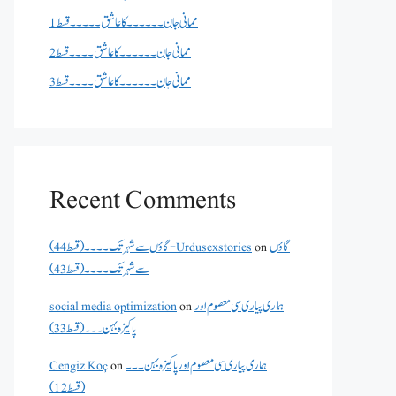
ممانی جان ۔۔۔۔۔۔کا عاشق ۔۔۔۔۔قسط 1
ممانی جان ۔۔۔۔۔۔کا عاشق ۔۔۔۔قسط 2
ممانی جان ۔۔۔۔۔۔کا عاشق ۔۔۔۔قسط 3
Recent Comments
گاؤں
on
گاؤں سے شہر تک۔۔۔۔(قسط 44) - Urdusexstories
سے شہر تک۔۔۔۔(قسط 43)
ہماری پیاری سی معصوم اور
on
social media optimization
پاکیزہ بہن۔۔۔(قسط33)
ہماری پیاری سی معصوم اور پاکیزہ بہن۔۔۔
on
Cengiz Koç
(قسط12)