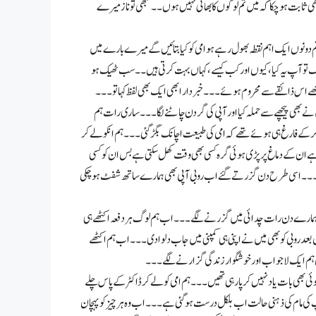
ی ثابت ہو چکا کہ میں تم لوگوں کا بھائی نہیں ہوں۔۔ تبھی تو ناز میرے
م دونوں ایک اہم نقطہ بھول رہے ہو امی کو کیا بتائیں گے میرے بارے میں
ک تو آپ یہ کیا، کیوں اور کب کیسے ، کہاں بہت کرتی ہیں۔۔ سب ٹھیک ہو
 اس ذائقے سے محروم ہوئے۔۔۔ خبر دار ابھی ایک بھی لفظ کہا تو۔۔۔
 بھی پیچھے سے حملہ کیا اور آپی کی گردن چاٹنے لگا۔۔۔ ساری رات ہم
کر کے فارغ ہی ہوئے تھے کہ امی کی طبیعت اچانک بگڑ گئی۔۔۔ ہم انکو لے کر
 ہے ان کے دماغ پر پڑی ہوئی گرہ کسی بھی وقت کھل سکتی ہے بس ان کو کسی
گئے۔۔۔ اسی طرح دن گزرتے گئے اب روبی آپی بھی ہمارے ساتھ شفٹ ہو چکی
اور ہمارے دن رات چدائی میں گزرنے لگے۔۔۔ اب ہم لوگ ہر دفعہ اکٹھے ہی
بعد روبی کو بھی میں نے اپنی ہی کمپنی میں جاب دلوادی۔۔۔ اب ہم اکٹھے
وں ہم ایک لا جواب اور خوشگوار زندگی گزارنے لگے۔۔۔
کوئی بھی بات یاد نہیں کر پارہی تھیں۔۔۔ ہم امی کو لے کر ڈاکٹر کے پاس چلے
مام کی ذہنی حالت اب بلکل درست ہو گئی ہے۔۔۔ اب وہ ہر چیز کو پہچان