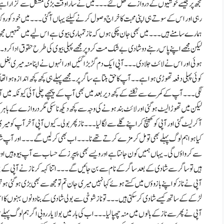
مجھ پر جیسے خوشیوں کے دروازے کھل گئے۔۔۔ میں نے سارا وقت بڑی مشکل سے گزارا ہے۔۔۔
رہی اور اس کے سوتے ہی اپنی محبت کا خراج وصول کرنے کیلئے یہاں آگئی۔۔۔ میں خود کو ر
ہمارے سامنے ہیں۔۔۔ میں بھی جان چکی ہوں کہ ناز تمہاری بیوی ہے اس لیے میں تمہیں مج
لیکن مجھے اپنے پاس رہنے دو شادی بے شک مت کرو پر مجھے پہلی بیوی کی طرح حقوق ادا کرو۔۔۔ 
ہوئی اور اس نے لائٹ جلا دی۔۔۔ آپی ایک دم گڑ بڑا گئیں اور انہوں نے اپنا منہ میری بغل م
کوئی پہلی دفعہ تھوڑی ہوا ہے۔۔ آپ کا حق بنتا ہے ساگر پر۔ مجھے پہلے ہی کچھ کچھ اندازہ ہوا
لگی۔۔۔ آپ کے کمرے سے نکلنے کے کچھ دیر بعد میں بھی آپ کے پیچھے چلی آئی کیونکہ میں آپ ک
لیکن میں تھوڑا لیٹ ہو گئی اور لائٹ بند ہونے کی وجہ سے کچھ دیکھ نا سکی مگر دروازے کے 
آکر لیٹ گئی اور آپی کو کھینچ کر اپنے گلے سے لگا لیا۔۔۔ ناز پھر بولی۔ کیوں آپی آخر آپ کو
کیا ہوا ہم لوگ پہلے بھی تو مل کر مزے کرتے تھے نا۔۔۔ اب بھی کر لیں گے ۔۔۔ اور آپ 
سے کرواؤں گی۔ یہاں ہمیں کون جانتا ہے اور ویسے بھی پیپرز کے حساب سے آپ بیوہ ہیں ا
ہیں تو ساگر سے شادی کے بعد ساگر کے نام سے بن جائیں گے۔۔۔ اتنا کہہ کر ناز نے آپی کے چہر
آپی نے ناز کو اپنے بازوؤں میں کستے ہوئے کہا نہیں میری جان تم تو مجھ سے بھی بڑی ہو گئی ہو ت
لڑکے کے ساتھ کیسے شادی کر سکتی ہیں۔۔۔ تو ناز شوخی سے بولی شادی کے بنا دونوں بہنوں کا
آپی نے پھر سے ناز کے بالوں میں منہ چھپا لیا۔۔۔ اب کی بار میں بولا یار روبی اگر ہم لوگ پہ