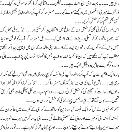
رہی ہیں۔۔۔ یہ بہت بڑی اچیومنٹ ہے۔۔۔ لیکن۔۔۔ اتنا کہہ کر ڈاکٹر خاموش ہو گیا۔۔۔ میں 
ڈاکٹر نے میری آنکھوں میں دیکھتے ہوئے کہا۔۔۔ مسٹر ساگر آپ کی والدہ اپنی پچھلی ساری زندگ
کسی بھی قسم کی کوشش کریں۔۔۔
اس طرح کی کوئی بھی کوشش ان کے دماغ میں انتشار پیدا کر سکتی ہو۔۔۔ جو کہ کافی خطر ناک
کندھے پر ہاتھ رکھ کر تسلی دینے والے انداز میں کہا۔۔۔ ویل مسٹر ساگر آپ کو خوش ہونا
آس پاس کے لوگوں کے ساتھ اپنائیت کے ذریعے اپنی والدہ کے دل میں اپنا پن پیدا کر سکتے ہیں
مطلب آپ کہہ سکتے ہیں کہ ان کا اکسیڈنٹ ہوا ہے جس کا تھوڑا اثر دماغ پر پڑا ہے۔۔۔ با
والدہ کو گھر لے جائیں وہ بلکل ٹھیک ہیں۔۔۔
ہاں ایک اہم بات یہ کہ آپ کی والدہ آپ کی وائف کو پہچان رہی ہیں وہ بھی اس لیے کیونکہ ا
رہی ہیں۔۔۔ وش یو آل دی بیسٹ اینڈ گڈ لک مسٹر ساگر ۔۔۔۔ اتنا کہہ کر ڈاکٹر اٹھ کھڑا ہوا او
ماحول اور حالات کو سمجھنے کی کوشش کرتی رہیں۔۔۔ وہ ہم سب سے ملکی پھلکی بات بھی کر لیتی
تھیں۔۔۔ یوں لگتا تھا کہ جیسے ہمیں پہچاننے کی کوشش کر رہی ہوں۔۔۔
آخر ہم تینوں نے مل کر ایک فیصلہ کیا اور زین کو ساتھ لے کر امی کے کمرے میں جاکر ان کے
آہستہ آہستہ امی کو میرے اور روبی کے متعلق بتانے لگی ۔۔۔ امی یہ ساگر ہیں میرے شوہر ۔۔
میرے سر پر پیار دیتے ہوئے کہا جیتے رہو بیٹا۔۔۔ اور پوچھا یہ لڑکی کون ہے۔۔۔ تو ناز بولی ا