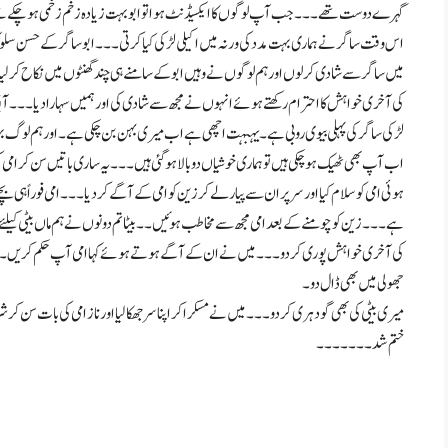
گہرے دوست تھے۔۔۔ جب آپ لوگوں کا ایکسیڈنٹ ہوا تو ابو بہت زیادہ زخم زخمی ہو چکے تھے
اس وقت ساگر نے ہماری بہت مدد کی ورنہ میں اکیلی لڑکی کیا کرتی۔۔۔ ابو ساگر کے حسن سلو
میں ساگر سے شادی کر لوں اور ہم لوگوں نے وہیں ابو کے سامنے ہی چند گھنٹوں میں نکاح کر لیا۔
کی آخری خواہش کا احترام رکھتے ہوئے انہوں نے مجھ سے شادی کی اور ہمیں سہارا دیا۔۔۔ آپکا س
لڑکی ساگر کی پہلی بیوی روبی ہے۔ یہبہت اچھی ہے اب میری بہن بن چکی ہے۔ اور ہم لو
اب آپ بھی ٹھیک ہو چکی ہیں تو ہماری خوشیاں دوبالا ہو گئی ہیں۔۔۔ یہ ساری باتیں سن کر امی 
ہوئی امی کو سلام کیا اور سر پر ان سے پیار لے کر زین کو امی کے آگے کر دیا۔۔۔ امی فوراً ہی بچے
ہے۔۔۔ زین کو چومنے کے بعد امی مجھ سے مخاطب ہوئیں۔۔ بیٹا تم دونوں نے ہم ماں بیٹی کیلئے
کی آخری خواہش پوری کر دو۔۔۔ میں نے ان کے آگے ہوتے ہوئے کہا امی آپ حکم کریں۔۔۔ تو 
جھولی میں بھی ڈال دو۔
میری بیٹی کی بھی گود ہری کر دو۔۔۔ میں نے مسکرا کر اپنا سر جھکا لیا اور ناز امی کی بات سن
ختم شد ۔۔۔۔۔۔۔