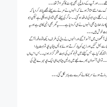
۔۔۔ اور آپ کے دماغ پر بھی چوٹ کا گہرا اثر تھا۔۔۔
ک سے اتنے متاثر ہوئے کہ انہوں نے مرنے سے پہلے مجھے پابند کر دیا کہ
۔ اگلے دن ابو کی ڈیتھ ہو گئی۔۔ ساگر کی پہلے بھی شادی ہو چکی ہے لیکن ابو
ارا علاج بھی انہوں نے ہی کروایا ہے۔۔۔ یہ گھر بھی انہی کا ہی ہے اور یہ
گ بہت خوش ہیں۔۔۔
کی آنکھوں میں آنسو آگئے اور انہوں نے روبی کی طرف دیکھا تو وہ فوراً آگے
 سے بہل گئیں اور زین کو پیار کرتے ہوئے بولیں بیٹا یہ بچہ تو بہت پیارا
 اتنا کچھ کیا ہے جس کیلئے میں تم لوگوں کی بہت شکر گزار ہوں۔۔ بس اس ماں
امی آنسوؤں بھرے لہجے میں بولیں بیٹا ایسا ہی ایک بچہ میرے بیٹی کی
 کر شرماتے ہوئے سر جھکائے کمرے سے باہر نکل گئی۔۔۔