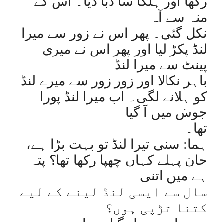
رکھا اور ہلکا سا دبا دیا۔ اس کے
منہ سے آہ
نکل گئی۔ پھر اس نے زور سے میرا
لنڈ پکڑ لیا اور پھر اس نے میری
پینٹ سے میرا لنڈ
باہر نکالا اور زور زور سے میرے لنڈ
کو ہلانے لگی۔ اب میرا لنڈ پورا
جوش میں آ گیا
تھا۔
ہما: سنی تیرا لنڈ تو بہت بڑا ہے،
جان پہلے کہاں چھپا رکھا تھا؟ پتہ
ہے میں اتنی
سال سے ایسی لنڈ لینے کے لیے
کتنا تڑپی ہوں؟