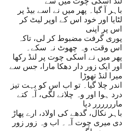
لنڈ اسکی چوت میں سے
باہر آ گیا۔ پھر میں نے اسے بیڈ پر
لٹایا اور خود اس کے اوپر لیٹ کر
اس پر اپنی
پوری گرفت مضبوط کر لی، تاکہ
اس وقت، وہ چھوٹ نہ سکے۔
پھر میں نے اسکی چوت پر لنڈ رکھا
اور ایک زور دار دھکا مارا، جس سے
میرا لنڈ تھوڑا
اندر چلا گیا۔ تو اب اس کو بہت تیز
درد ہوا اور وہ چلانے لگی، آہ کتے
مارررررر دیا
باہر نکال، گدھے کی اولاد، ارے پھاڑ
دی میری چوت آہ۔ اب وہ زور زور