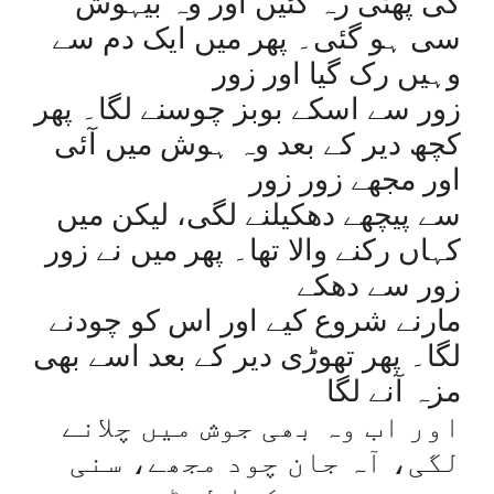
کی پھٹی رہ گئیں اور وہ بیہوش
سی ہو گئی۔ پھر میں ایک دم سے
وہیں رک گیا اور زور
زور سے اسکے بوبز چوسنے لگا۔ پھر
کچھ دیر کے بعد وہ ہوش میں آئی
اور مجھے زور زور
سے پیچھے دھکیلنے لگی، لیکن میں
کہاں رکنے والا تھا۔ پھر میں نے زور
زور سے دھکے
مارنے شروع کیے اور اس کو چودنے
لگا۔ پھر تھوڑی دیر کے بعد اسے بھی
مزہ آنے لگا
اور اب وہ بھی جوش میں چلانے
لگی، آہ جان چود مجھے، سنی