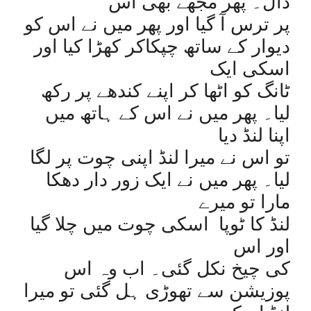
ڈال۔ پھر مجھے بھی اس
پر ترس آ گیا اور پھر میں نے اس کو
دیوار کے ساتھ چپکاکر کھڑا کیا اور
اسکی ایک
ٹانگ کو اٹھا کر اپنے کندھے پر رکھ
لیا۔ پھر میں نے اس کے ہاتھ میں
اپنا لنڈ دیا
تو اس نے میرا لنڈ اپنی چوت پر لگا
لیا۔ پھر میں نے ایک زور دار دھکا
مارا تو میرے
لنڈ کا ٹوپا
اسکی چوت میں چلا گیا
اور اس
کی چیخ نکل گئی۔ اب وہ اس
پوزیشن سے تھوڑی ہل گئی تو میرا