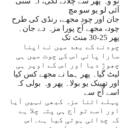
تو وہ پھر سے چلانے لگی، آہ سنی
آئی لو یو سو مچ
جان اور چود مجھے، رنڈی کی طرح
چود، مجھے آج پورا مزہ دے جان۔
پھر 25-30 منٹ تک
چودنے کے بعد میں نے اپنا
سارا پانی اس کی چوت میں ہی
چھوڑ دیا اور اس کے اوپر ہی
لیٹ گیا۔ پھر ہما نے مجھے کس کیا
اور تھینک یو بولا۔ پھر وہ بولی کہ
اسے آج سے
پہلے اتنا مزہ کبھی نہیں آیا
اور اسے تو آج ہی پتہ چلا ہے
کہ چدائی ہوتی کیا ہے۔اس