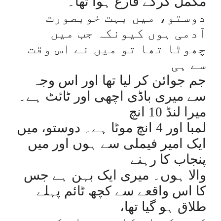
مکمل کرکے فارغ ہوا تھا۔
دوستو، میں بہت خوبصورت
آدمی ہوں کیونکہ جب میں
چھوٹا تھا تو میں نے اس وقت
سے ہی
جم جوائن کر لیا تھا اور اس وجہ
سے میری باڈی اچھی اور ٹائٹ ہے۔
میرا لنڈ 10 انچ
لمبا اور 4 انچ موٹا ہے۔ دوستو، میں
ایک امیر فیملی سے ہوں اور میں
پنجاب کا رہنے
والا ہوں۔ میری ایک بہن ہے جس
کا اس واقعے سے کچھ ٹائم پہلے
طلاق ہو گیا تھا،