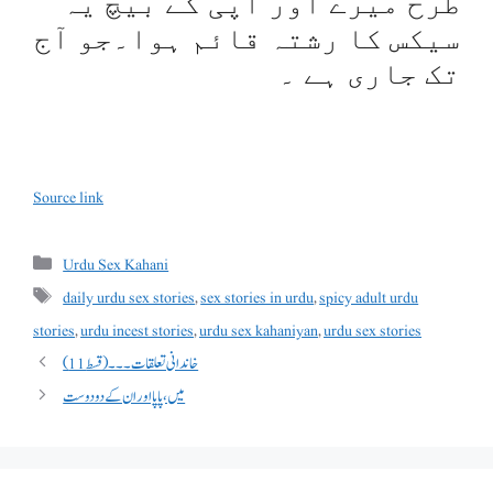
طرح میرے اور آپی کے بیچ یہ
سیکس کا رشتہ قائم ہوا۔جو آج
تک جاری ہے ۔
Source link
Categories
Urdu Sex Kahani
Tags
daily urdu sex stories
,
sex stories in urdu
,
spicy adult urdu
stories
,
urdu incest stories
,
urdu sex kahaniyan
,
urdu sex stories
خاندانی تعلقات ۔۔۔(قسط 11)
میں ، پاپا اور ان کے دو دوست