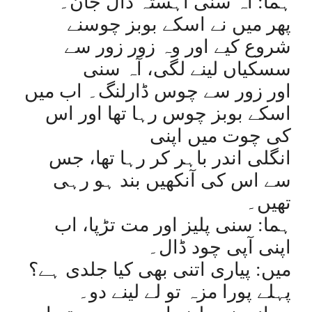
ہما: آہ سنی آہستہ ڈال جان۔
پھر میں نے اسکے بوبز چوسنے
شروع کیے اور وہ زور زور سے
سسکیاں لینے لگی، آہ سنی
اور زور سے چوس ڈارلنگ۔ اب میں
اسکے بوبز چوس رہا تھا اور اس
کی چوت میں اپنی
انگلی اندر باہر کر رہا تھا، جس
سے اس کی آنکھیں بند ہو رہی
تھیں۔
ہما: سنی پلیز اور مت تڑپا، اب
اپنی آپی چود ڈال۔
میں: پیاری اتنی بھی کیا جلدی ہے؟
پہلے پورا مزہ تو لے لینے دو۔