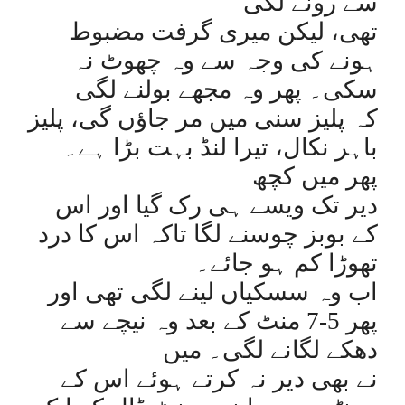
سے رونے لگی
تھی، لیکن میری گرفت مضبوط
ہونے کی وجہ سے وہ چھوٹ نہ
سکی۔ پھر وہ مجھے بولنے لگی
کہ پلیز سنی میں مر جاؤں گی، پلیز
باہر نکال، تیرا لنڈ بہت بڑا ہے۔
پھر میں کچھ
دیر تک ویسے ہی رک گیا اور اس
کے بوبز چوسنے لگا تاکہ اس کا درد
تھوڑا کم ہو جائے۔
اب وہ سسکیاں لینے لگی تھی اور
پھر 5-7 منٹ کے بعد وہ نیچے سے
دھکے لگانے لگی۔ میں
نے بھی دیر نہ کرتے ہوئے اس کے