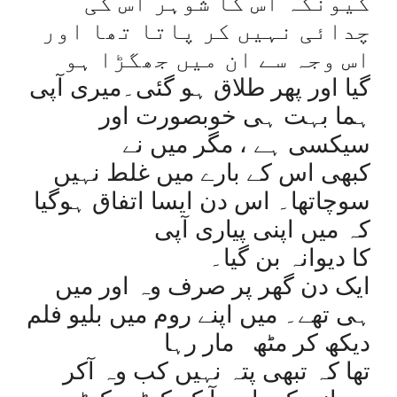
کیونکہ اس کا شوہر اس کی
چدائی نہیں کر پاتا تھا اور
اس وجہ سے ان میں جھگڑا ہو
گیا اور پھر طلاق ہو گئی۔میری آپی
ہما بہت ہی خوبصورت اور
سیکسی ہے ، مگر میں نے
کبھی اس کے بارے میں غلط نہیں
سوچاتھا۔ اس دن ایسا اتفاق ہوگیا
کہ میں اپنی پیاری آپی
کا دیوانہ بن گیا۔
ایک دن گھر پر صرف وہ اور میں
ہی تھے۔ میں اپنے روم میں بلیو فلم
دیکھ کر مٹھ
مار رہا
تھا کہ تبھی پتہ نہیں کب وہ آکر