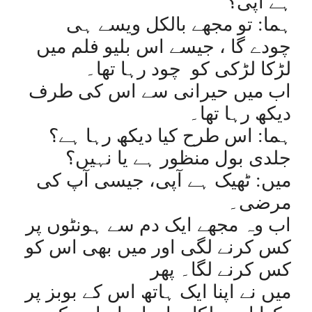
ہے آپی؟
ہما: تو مجھے بالکل ویسے ہی
چودے گا ، جیسے اس بلیو فلم میں
لڑکا لڑکی کو
چود رہا تھا۔
اب میں حیرانی سے اس کی طرف
دیکھ رہا تھا۔
ہما: اس طرح کیا دیکھ رہا ہے؟
جلدی بول منظور ہے یا نہیں؟
میں: ٹھیک ہے آپی، جیسی آپ کی
مرضی۔
اب وہ مجھے ایک دم سے ہونٹوں پر
کس کرنے لگی اور میں بھی اس کو
کس کرنے لگا۔ پھر
میں نے اپنا ایک ہاتھ اس کے بوبز پر