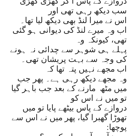
دروازے کے پاس آ کر کھڑی کھڑی
سب دیکھ رہی تھی اور
اس نے میرا لنڈ بھی دیکھ لیا تھا۔
اب وہ میرے لنڈ کی دیوانی ہو گئی
تھی، کیونکہ وہ
پہلے ہی شوہر سے چدائی نہ ہونے
کی وجہ سے بہت پریشان تھی۔
اب مجھے نہیں پتہ تھا کہ
وہ مجھے دیکھ رہی ہے۔ پھر جب
میں مٹھ
مارنے کے بعد جب باہر گیا
تو میں نے اس کو
دروازے کے پاس بیٹھے پایا تو میں
تھوڑا گھبرا گیا، پھر میں نے اس سے
پوچھا: