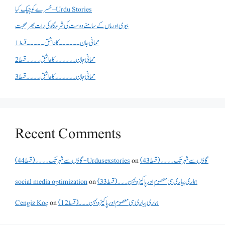
خسرے کو چیک کیا – Urdu Stories
بیوی اور ماں کے سامنے دوست کی شرمگاہ کی رات بھر صحبت
ممانی جان ۔۔۔۔۔۔کا عاشق ۔۔۔۔۔قسط 1
ممانی جان ۔۔۔۔۔۔کا عاشق ۔۔۔۔قسط 2
ممانی جان ۔۔۔۔۔۔کا عاشق ۔۔۔۔قسط 3
Recent Comments
گاؤں سے شہر تک۔۔۔۔(قسط 43)
on
گاؤں سے شہر تک۔۔۔۔(قسط 44) - Urdusexstories
ہماری پیاری سی معصوم اور پاکیزہ بہن۔۔۔(قسط33)
on
social media optimization
ہماری پیاری سی معصوم اور پاکیزہ بہن۔۔۔(قسط12)
on
Cengiz Koç