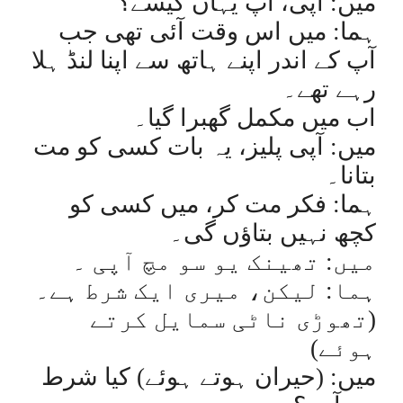
میں: آپی، آپ یہاں کیسے؟
ہما: میں اس وقت آئی تھی جب
آپ کے اندر اپنے ہاتھ سے اپنا لنڈ ہلا
رہے تھے۔
اب میں مکمل گھبرا گیا۔
میں: آپی پلیز، یہ بات کسی کو مت
بتانا۔
ہما: فکر مت کر، میں کسی کو
کچھ نہیں بتاؤں گی۔
میں: تھینک یو سو مچ آپی ۔
ہما: لیکن، میری ایک شرط ہے۔
(تھوڑی ناٹی سمایل کرتے
ہوئے)
میں: (حیران ہوتے ہوئے) کیا شرط