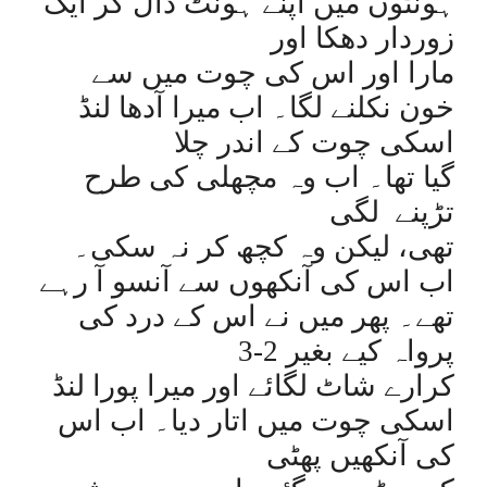
ہونٹوں میں اپنے ہونٹ ڈال کر ایک
زوردار دھکا اور
مارا اور اس کی چوت میں سے
خون نکلنے لگا۔ اب میرا آدھا لنڈ
اسکی چوت کے اندر چلا
گیا تھا۔ اب وہ مچھلی کی طرح
تڑپنے
لگی
تھی، لیکن وہ کچھ کر نہ سکی۔
اب اس کی آنکھوں سے آنسو آ رہے
تھے۔ پھر میں نے اس کے درد کی
پرواہ کیے بغیر 2-3
کرارے شاٹ لگائے اور میرا پورا لنڈ
اسکی چوت میں اتار دیا۔ اب اس
کی آنکھیں پھٹی