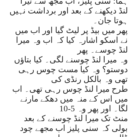
ہما: سنی پلیز، اب مجھ سے تیرا
لنڈ دیکھنے کے بعد اور برداشت نہیں
ہوتا جان۔
پھر میں بیڈ پر لیٹ گیا اور اب میں
نے اسکو اشارہ کیا کہ اب وہ میرا
لنڈ چوسے۔ پھر
وہ میرا لنڈ چوسنے لگی۔ کیا بتاؤں
دوستو؟ وہ کیا مست چوس رہی
تھی وہ بالکل رنڈی کی
طرح میرا لنڈ چوس رہی تھی۔ اب
میں اس کے منہ میں دھکے مارنے
لگا۔ اور پھر وہ 5-10
منٹ تک میرا لنڈ چوسنے کے بعد
بولی کہ سنی پلیز اب مجھے چود