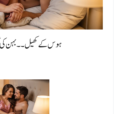
ہوس کے کھیل ۔۔بہن کی )