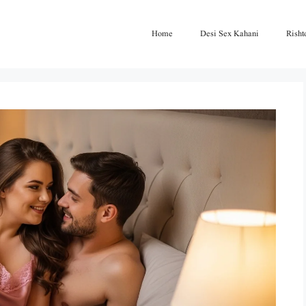
Home
Desi Sex Kahani
Risht