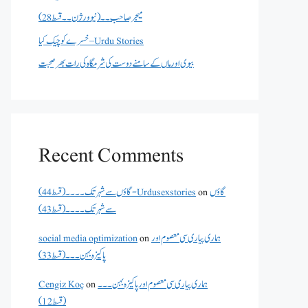
میجر صاحب۔۔( نیو ورژن ۔۔قسط 28)
خسرے کو چیک کیا – Urdu Stories
بیوی اور ماں کے سامنے دوست کی شرمگاہ کی رات بھر صحبت
Recent Comments
گاؤں سے شہر تک۔۔۔۔(قسط 44) - Urdusexstories
on
گاؤں
سے شہر تک۔۔۔۔(قسط 43)
social media optimization
on
ہماری پیاری سی معصوم اور
پاکیزہ بہن۔۔۔(قسط33)
Cengiz Koç
on
ہماری پیاری سی معصوم اور پاکیزہ بہن۔۔۔
(قسط12)