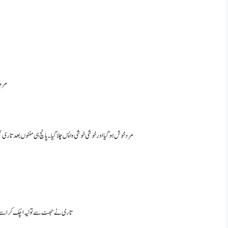
مرد 
مرد خوش ہو گیا اور خوشی خوشی واپس چلا گیا۔ پانچ ہی منٹوں بعد تار
تاری نے جھٹ سے تولیہ اچک کر اسے نگا ک