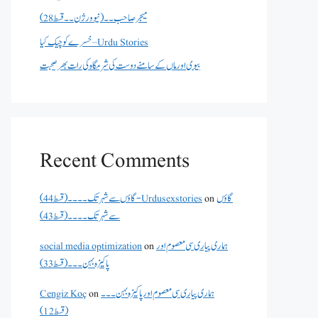
میجر صاحب۔۔( نیو ورژن ۔۔قسط 28)
خسرے کو چیک کیا – Urdu Stories
بیوی اور ماں کے سامنے دوست کی شرمگاہ کی رات بھر صحبت
Recent Comments
گاؤں
on
گاؤں سے شہر تک۔۔۔۔(قسط 44) - Urdusexstories
سے شہر تک۔۔۔۔(قسط 43)
ہماری پیاری سی معصوم اور
on
social media optimization
پاکیزہ بہن۔۔۔(قسط33)
ہماری پیاری سی معصوم اور پاکیزہ بہن۔۔۔
on
Cengiz Koç
(قسط12)