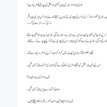
تاری بولا : اور میری جان ! کیسی ہو ؟ کل کی چدائی کا مز ایاد ہے؟
 ہے۔ تاری شلوار اتار کر لن کو اس کی پھدی کے لبوں پر مسلتے ہوئے بولا : بس میری جان فکر
نہ کیا کر۔۔ مزے لیا کر۔۔
 نسرین کو اپنا لن تھما دیا جسے وہ دھیرے دھیرے سہلانے لگی۔ تاری اسے چومتا بھی جار ہا تھا
اور فارغ ہو گئی۔ تاری نے اسے گھوڑی بنایا اور اس کی پھدی سے جم کر پیسے پورے کرنے لگا۔
مجھے معلوم تھا کہ تاری ایک بار میں کم از کم دو بار نسرین کو ضرور چودے گا۔
اس لیے میں باہر نکل آیا، مجھے منزی دکھائی دے گئی جو میری طرف ہی آرہی تھی۔
میں بولا : کہاں جارہی ہو ؟
وہ بولی: تمہارے پاس ہی آرہی تھی۔
میں بولا : اچھا! ایک منٹ آؤ۔۔ پھر ذرا کام چلتے ہیں۔