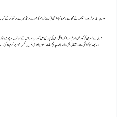
وہ روہانسی ہو کر بولی: سکندر نے مجھ سے دھوکا کیا، ابھی ایک بڑی عمر کا بندہ زبر دستی میرے ساتھ کر کے گیا
تاری نے نسرین کو گود میں بٹھا لیا اور ایک انگلی اس کی پھدی میں گھسا دیا اور اس کے ہونٹوں کو چومنے لگا۔
اور پھدی کو انگلی سے اشتعال بھی دلا رہا تھا۔ پانچ سات منٹوں بعد ہی نسرین مکمل طور پر گرم ہو گئی 