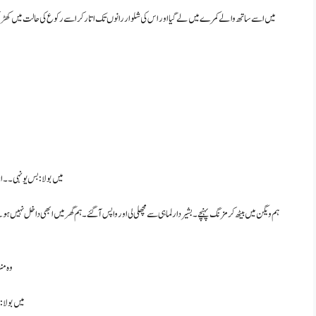
میں اسے ساتھ والے کمرے میں لے گیا اور اس کی شلوار رانوں تک اتار کر اسے رکوع کی حالت میں کھڑا کر
میں بولا : بس یونہی ۔۔ ا
ہم ویگن میں بیٹھ کر مزنگ پہنچے۔ بشیر دار لماہی سے مچھلی لی اور واپس آگئے۔ ہم گھر میں ابھی داخل نہیں 
وہ من
میں بولا: