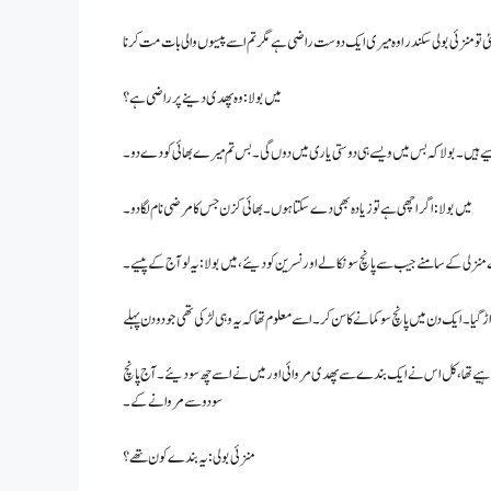
گئی تو منزئی بولی سکندر اوہ میری ایک دوست راضی ہے مگر تم اسے پیسوں والی بات مت کرنا
میں بولا : وہ پھدی دینے پر راضی ہے ؟
پیسے ہیں۔ بولا کہ بس میں ویسے ہی دوستی یاری میں دوں گی۔ بس تم میرے بھائی کو دے دو۔
میں بولا: اگر اچھی ہے تو زیادہ بھی دے سکتا ہوں۔ بھائی کزن جس کا مرضی نام لگا دو۔
منزلی کے سامنے جیب سے پانچ سو نکالے اور نسرین کو دیئے ، میں بولا: یہ لو آج کے پیسے۔
اڑ گیا۔ ایک دن میں پانچ سو کمانے کا سن کر۔ اسے معلوم تھا کہ یہ وہی لڑکی تھی جو دو دن پہلے
کام چاہیے تھا، کل اس نے ایک بندے سے پھدی مروائی اور میں نے اسے چھ سو دیئے۔ آج پانچ
سو دو سے مروانے کے۔
منزئی بولی: یہ بندے کون تھے ؟