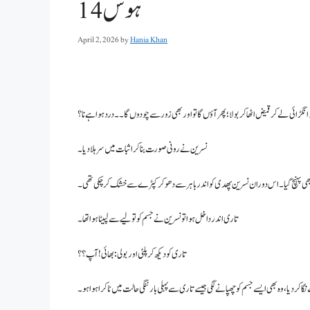
ہوس 14
April 2, 2026
by
Hania Khan
انگڑائی لے کر قمیض اٹھا کر بولا ؛ پھر آؤں گا تو اور بھی زور سے چودوں گا۔۔ درد ہوا ہے نا؟
نسرین نے رونی صورت بنا کر اثبات میں سر ہلا دیا۔
ی بھی پہنچ گیا۔ اس دوران نسرین پھدی کو اندر باہر سے دھو کر کپڑے سے خشک کر چکی تھی۔
تاری اندر داخل ہوا تو نسرین نے جسم کو تولیے سے لپیٹا ہوا تھا۔
تاری کو دیکھ کر پلٹی اور بولی: بھائی! آپ؟؟
ر دیا، وہ بھی ایسے جسم کو چھپانے لگی جیسے تاری سے پہلی بار ننگی حالت میں ٹاکرا ہوا ہو۔