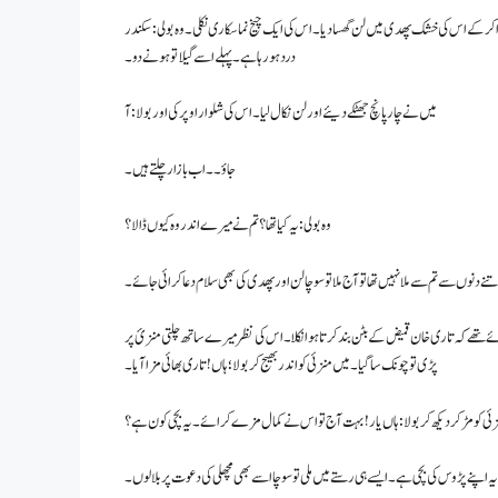
 کے اس کی خشک پھدی میں لن گھسا دیا۔ اس کی ایک چیخ نما سکاری نکلی۔ وہ بولی: سکندر
درد ہو رہا ہے۔ پہلے اسے گیلا تو ہونے دو۔
میں نے چار پانچ جھٹکے دیئے اور لن نکال لیا۔ اس کی شلوار اوپر کی اور بولا : آ
جاؤ۔۔ اب بازار چلتے ہیں۔
وہ بولی: یہ کیا تھا؟ تم نے میرے اندر وہ کیوں ڈالا ؟
تنے دنوں سے تم سے ملا نہیں تھا تو آج ملا تو سوچا لن اور پھدی کی بھی سلام دعا کرائی جائے۔
ہوئے تھے کہ تاری خان قمیض کے بٹن بند کرتا ہوا نکلا۔ اس کی نظر میرے ساتھ چلتی منزئ پر
پڑی تو چونک سا گیا۔ میں منزئی کو اندر بھیج کر بولا ؛ ہاں ! تاری بھائی مزا آیا۔
زئی کو مڑ کر دیکھ کر بولا : ہاں یار! بہت آج تو اس نے کمال مزے کرائے۔ یہ بچی کون ہے ؟
 یہ اپنے پڑوس کی بچی ہے۔ ایسے ہی رستے میں ملی تو سوچا اسے بھی مچھلی کی دعوت پر بلالوں۔