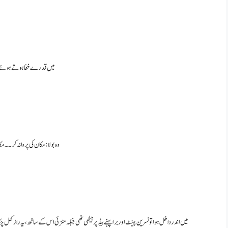
میں قدرے خفا ہوتے ہوئے بولا
وہ بولا : مکان کی پروانہ کر۔۔
میں اندر داخل ہوا تو نسرین پینٹ اور برا پہنے بیڈ پر بیٹھی تھی جبکہ منزئی اس کے ساتھ ، یہ راز کھل چ