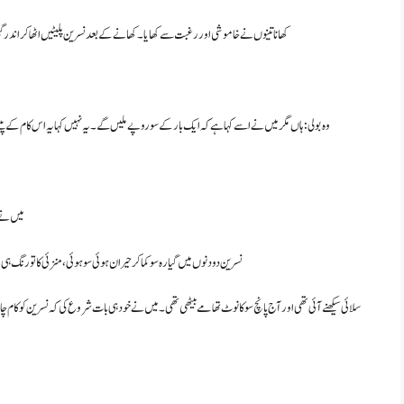
کھانا تینوں نے خاموشی اور رغبت سے کھایا۔ کھانے کے بعد نسرین پلیٹیں اٹھا کر اندر 
وہ بولی: ہاں مگر میں نے اسے کہا ہے کہ ایک بار کے سو روپے ملیں گے۔ یہ نہیں کہا یہ اس کام کے 
میں نے 
نسرین دو دنوں میں گیارہ سو کما کر حیران ہوئی سو ہوئی، منزئی کا تو رنگ ہی 
سلائی سیکھنے آئی تھی اور آج پانچ سو کا نوٹ تھامے بیٹھی تھی۔ میں نے خود ہی بات شروع کی کہ نسرین کو 