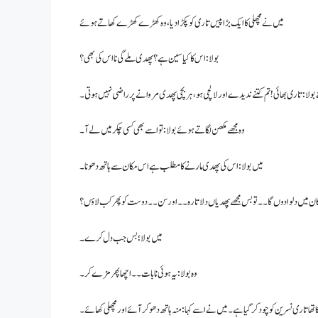
میں نے مچھلی کا ایک بڑا پیس تاری کو پکڑا دیا، وہ کھڑے کھڑے کھاتے ہوئے
بولا : اس کا کیا سین ہے ؟ پھدی ملے گی نا اس کی بھی ؟
 : تاری بھائی ! تم کتنے ندیدے اور لالچی ہو ، ہر بچی پھدی مروانے پر راضی نہیں ہوتی۔
وہ مجھے مکھن لگاتے ہوئے بولا : تو اسے بھی کسی چکر میں لے آ۔
میں بولا: اس کی پھدی مارنے کا مطلب ہے اس مکان سے ہاتھ دھونا۔
 مکان میں دلوادوں گا۔۔ تو بس مجھے پھدیاں دلاتا رہ۔۔ اور سن۔۔ دوست کو پھر کب لاؤں؟
میں بولا ؛ بس جب دل کرے۔
وہ بولا: یہ ہوئی نا بات۔۔ اچھا پھر مزے کر۔
کا تھا تاری نسرین کو چود کر گیا ہے۔ میں نے اسے کہا: منہ ہاتھ دھو کر آئے اور مچھلی کھائے۔