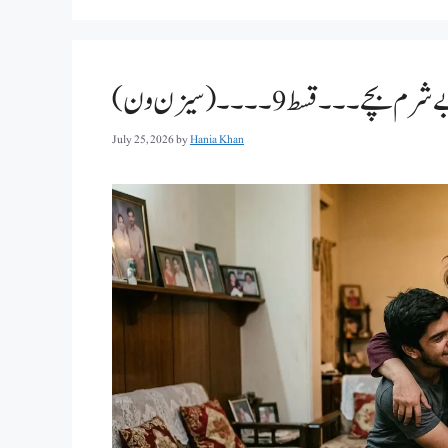
۔۔۔قسط 9۔۔۔۔(سیزن ون)
July 25, 2026
by
Hania Khan