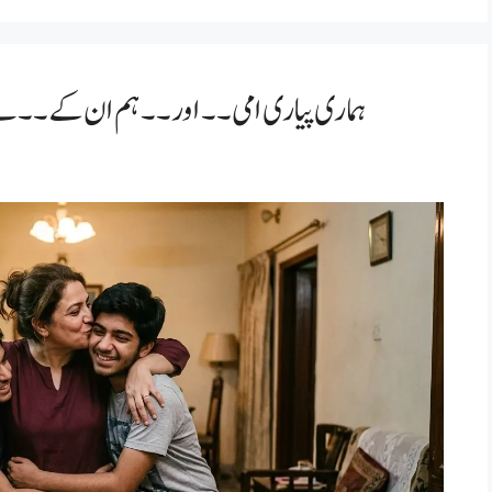
ہماری پیاری امی۔۔ اور۔۔ ہم ان کے ۔۔بے شرم بچے