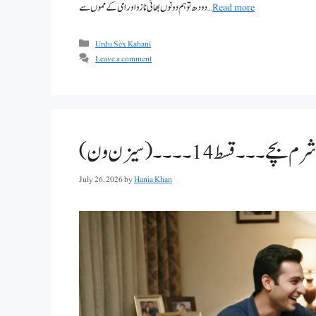
Read more
دودھ تو ہم دونوں بھائی نازو اور امی کے مموں سے …
Categories
Urdu Sex Kahani
Leave a comment
قسط 14۔۔۔۔(سیزن ون)
July 26, 2026
by
Hania Khan