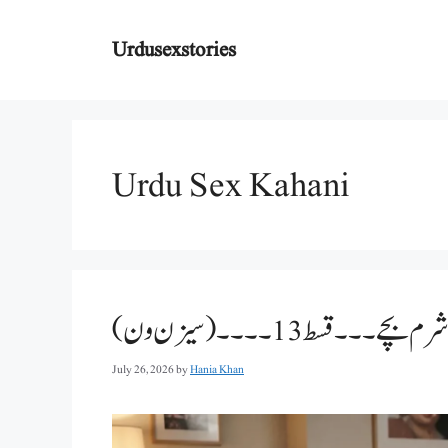
Skip
to
Urdusexstories
content
Urdu Sex Kahani
قسط 13۔۔۔۔(سیزن ون)
July 26, 2026
by
Hania Khan