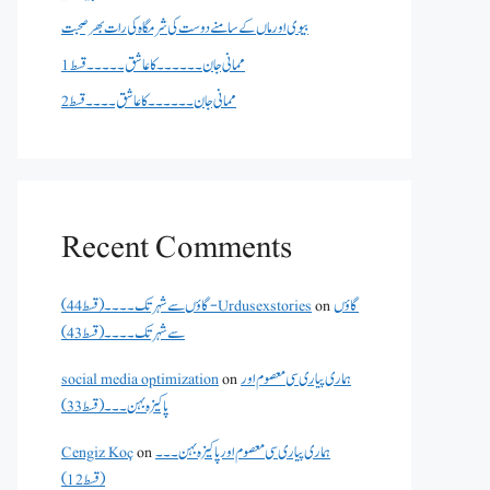
بیوی اور ماں کے سامنے دوست کی شرمگاہ کی رات بھر صحبت
ممانی جان ۔۔۔۔۔۔کا عاشق ۔۔۔۔۔قسط 1
ممانی جان ۔۔۔۔۔۔کا عاشق ۔۔۔۔قسط 2
Recent Comments
گاؤں
on
گاؤں سے شہر تک۔۔۔۔(قسط 44) - Urdusexstories
سے شہر تک۔۔۔۔(قسط 43)
ہماری پیاری سی معصوم اور
on
social media optimization
پاکیزہ بہن۔۔۔(قسط33)
ہماری پیاری سی معصوم اور پاکیزہ بہن۔۔۔
on
Cengiz Koç
(قسط12)