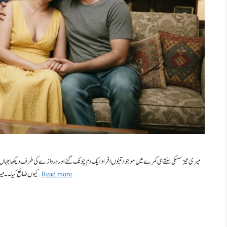
میری تیز سسکی سنتے ہی کمرے میں موجود تینوں افراد ایک دم چونک گئے اور دروازے کی طرف دیکھا جہاں
Read more
کیوں ضائع کیا ۔ ۔میرے اوپر آ کر چھڑک دیتے نا۔۔نازو نے بیتابی سے ہونٹوں پر زبان پھیرتے ہوئے کہا۔ تم …