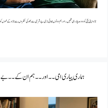
نازو اپنی بچی کو دودھ پلا رہی تھیں۔ اور ہم دونوں بھائی بڑی بےشرمی سے بھوکی نظروں سے نازو کے مموں کو 
ہماری پیاری امی۔۔ اور۔۔ ہم ان کے ۔۔بے شرم بچے۔۔۔