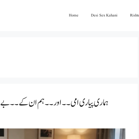
Home
Desi Sex Kahani
Risht
ہماری پیاری امی۔۔ اور۔۔ ہم ان کے ۔۔بے شرم بچے۔۔۔