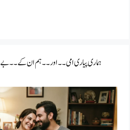
ہماری پیاری امی۔۔ اور۔۔ ہم ان کے ۔۔بے شرم بچے۔۔۔