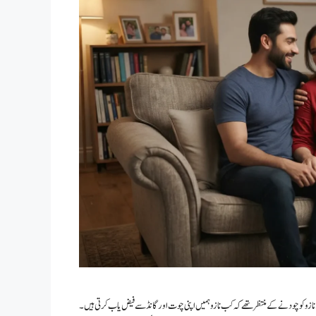
نازو کو چودنے کے منتظر تھے کہ کب نازو ہمیں اپنی چوت اور گانڈ سے فیض یاب کرتی ہیں ۔