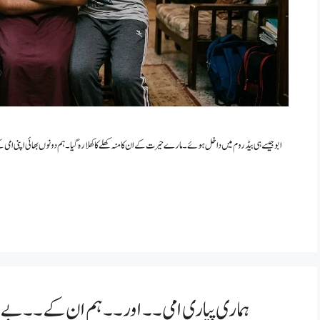
ابو جیسے ہی بیڈ روم میں داخل ہوئے ۔مارے حیرت کے ان کا منہ کھلے کا کھلا رہ گیا ۔ہم دونوں بھائی اپنی ام
ہماری پیاری امی۔۔ اور۔۔ ہم ان کے ۔۔بے شرم بچے۔۔۔