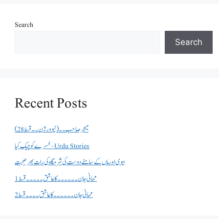
Search
Search
Recent Posts
میجر صاحب۔۔( نیو ورژن ۔۔قسط 28)
خسرے کو چیک کیا – Urdu Stories
بیوی اور ماں کے سامنے دوست کی شرمگاہ کی رات بھر صحبت
ممانی جان ۔۔۔۔۔۔کا عاشق ۔۔۔۔۔قسط 1
ممانی جان ۔۔۔۔۔۔کا عاشق ۔۔۔۔قسط 2