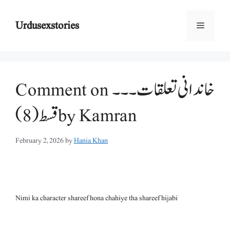
Skip
to
Urdusexstories
Menu
content
Comment on خاندانی تعلقات ۔۔۔
قسط (8) by Kamran
February 2, 2026
by
Hania Khan
Nimi ka character shareef hona chahiye tha shareef hijabi