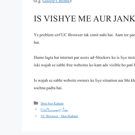
(e.g.
Google Chrome
).
IS VISHYE ME AUR JAN
Ye problem sirf UC Browser tak simit nahi hai. Aam tor par,
hai.
Hume lagta hai internet par users ad-blockers ko is liye ins
iski wajah se sabhi free websites ko kam ads visible ho pati 
Is wajah se sabhi website owners ke liye situation aur bhi kh
sochna padta hai.
Categories
Desi Sex Kahani
بے شرم باپ ۔۔۔۔(قسط 1)
UC Browser – Desi Kahani