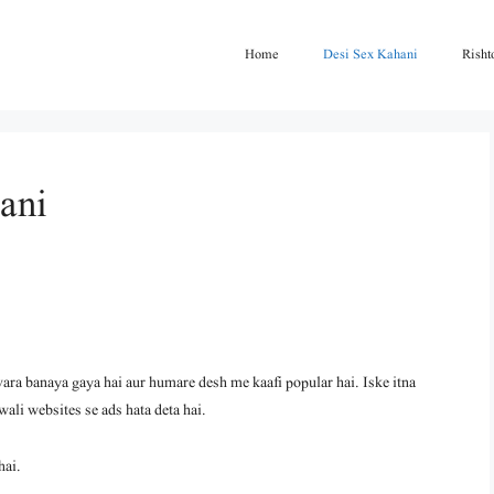
Home
Desi Sex Kahani
Risht
ani
a banaya gaya hai aur humare desh me kaafi popular hai. Iske itna
wali websites se ads hata deta hai.
hai.