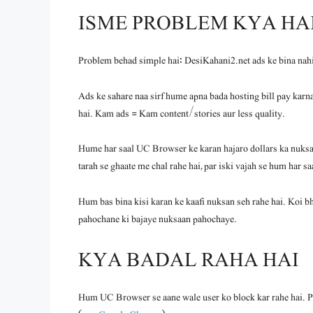
ISME PROBLEM KYA HA
Problem behad simple hai: DesiKahani2.net ads ke bina nahi 
Ads ke sahare naa sirf hume apna bada hosting bill pay karna 
hai. Kam ads = Kam content/stories aur less quality.
Hume har saal UC Browser ke karan hajaro dollars ka nuksan
tarah se ghaate me chal rahe hai, par iski vajah se hum har sa
Hum bas bina kisi karan ke kaafi nuksan seh rahe hai. Koi bh
pahochane ki bajaye nuksaan pahochaye.
KYA BADAL RAHA HAI
Hum UC Browser se aane wale user ko block kar rahe hai. Ple