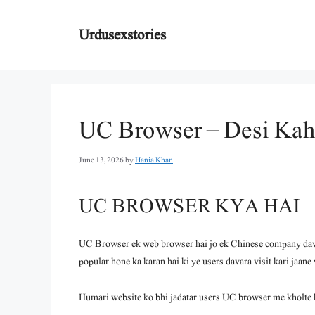
Skip
to
Urdusexstories
content
UC Browser – Desi Kah
June 13, 2026
by
Hania Khan
UC BROWSER KYA HAI
UC Browser ek web browser hai jo ek Chinese company davar
popular hone ka karan hai ki ye users davara visit kari jaane 
Humari website ko bhi jadatar users UC browser me kholte 