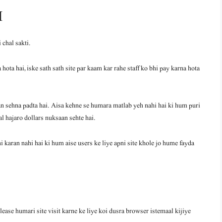
I
chal sakti.
hota hai, iske sath sath site par kaam kar rahe staff ko bhi pay karna hota
 sehna padta hai. Aisa kehne se humara matlab yeh nahi hai ki hum puri
al hajaro dollars nuksaan sehte hai.
i karan nahi hai ki hum aise users ke liye apni site khole jo hume fayda
ase humari site visit karne ke liye koi dusra browser istemaal kijiye