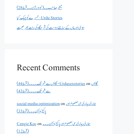
میجر صاحب۔۔( نیو ورژن ۔۔قسط 28)
خسرے کو چیک کیا – Urdu Stories
بیوی اور ماں کے سامنے دوست کی شرمگاہ کی رات بھر صحبت
Recent Comments
گاؤں سے شہر تک۔۔۔۔(قسط 44) - Urdusexstories
on
گاؤں
سے شہر تک۔۔۔۔(قسط 43)
social media optimization
on
ہماری پیاری سی معصوم اور
پاکیزہ بہن۔۔۔(قسط33)
Cengiz Koç
on
ہماری پیاری سی معصوم اور پاکیزہ بہن۔۔۔
(قسط12)