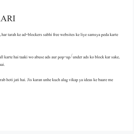
KARI
 har tarah ke ad-blockers sabhi free websites ke liye samsya peda karte
tall karte hai taaki wo abuse ads aur pop-up/under ads ko block kar sake,
hai.
rab hoti jati hai. Jis karan unhe kuch alag vikap ya ideas ke baare me