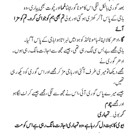
بعد گوری بالکل ننگی اس کا موٹا گورا چِٹا
مُما
اور چُوت بھی پیاری، وہ
باجی کے پاس آ کر کھڑی ہو گئی اور بولی
تم بھی ہم کو جوائن کرو۔ تم کو مزا
آئے
گا
، ادھر کالا اپنا لمبا موٹا لنڈ کو ہوا میں لہراتا ہوا باجی کے پاس آ گیا۔
باجی مجھے بے بس سی لگ رہی تھی، جیسے مجھ سے اجازت مانگ رہی ہوں۔
ادھر گوری نے
مجھے دیکھا تو میری طرف آ گئی اور باجی مڑ کر مجھے اور اس گوری کو دیکھ رہی
تھیں،
جیسے میرے پاس گوری آئی، اس نے مجھ سے لگی، مجھے جیسے کرنٹ لگا ہو
اور مجھے
چوم
کر
بولی
..
تمہاری
بیوی کا بہت دل کر رہا ہے، وہ تمہاری اجازت مانگ رہی ہے اس کو مت