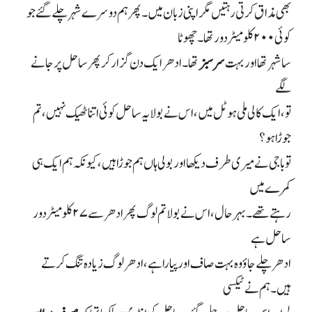
بھی مذاق کرتی رہتیں مگر اپنی زبان میں۔ پھر ہم دوسرے شہر چلے گئے جو
کوئی
۲۰۰
کلومیٹر دور تھا۔ چھوٹا
سا شہر تھا اور بہت
سرسبز
تھا۔ ادھر ایک دن گزار کر پھر ساحل پر جانے
لگے
تو، ایک کالی ملی ہوٹل میں، اس نے بولا یہ ساحل کوئی اتنا ٹھیک نہیں، تم
جوڑا ہو؟
تو باجی نے میری طرف دیکھا اور بولی ہاں ہم جوڑا ہیں، کیونکہ ہم ایک ہی
کمرے میں
رہتے تھے۔ بہرحال، اس نے بولا تم لوگ پھر ادھر سے
۲۷
کلومیٹر دور
ساحل ہے
ادھر چلے جاؤ وہ بہت صاف اور پیارا ہے، ادھر لوگ زیادہ تنگ کرتے
ہیں۔ ہم نے ٹیکسی