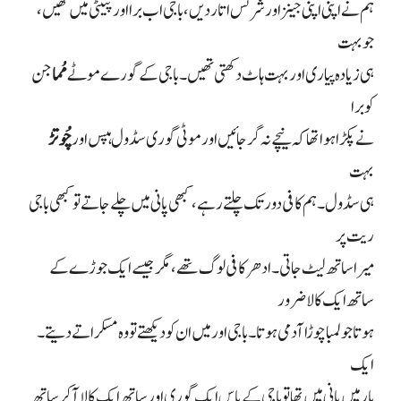
ہم نے اپنی اپنی جینز اور شرٹس اتار دیں، باجی اب برا اور پینٹی میں تھیں،
جو بہت
ہی زیادہ پیاری اور بہت ہاٹ دکھتی تھیں۔ باجی کے گورے موٹے
مُما
جن
کو برا
نے پکڑا ہوا تھا کہ نیچے نہ گر جائیں اور موٹی گوری سڈول ہپس اور
چُوتڑ
بہت
ہی سڈول۔ ہم کافی دور تک چلتے رہے، کبھی پانی میں چلے جاتے تو کبھی باجی
ریت پر
میرا ساتھ لیٹ جاتی۔ ادھر کافی لوگ تھے، مگر جیسے ایک جوڑے کے
ساتھ ایک کالا ضرور
ہوتا جو لمبا چوڑا آدمی ہوتا۔ باجی اور میں ان کو دیکھتے تو وہ مسکراتے دیتے۔
ایک
بار میں پانی میں تھا تو باجی کے پاس ایک گوری اور ساتھ ایک کالا آ کر ساتھ