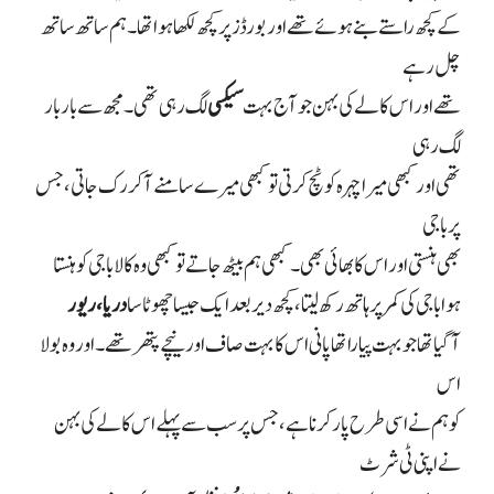
کے کچھ راستے بنے ہوئے تھے اور بورڈز پر کچھ لکھا ہوا تھا۔ ہم ساتھ ساتھ
چل رہے
تھے اور اس کالے کی بہن جو آج بہت
سیکسی
لگ رہی تھی۔ مجھ سے بار بار
لگ رہی
تھی اور کبھی میرا چہرہ کو ٹچ کرتی تو کبھی میرے سامنے آ کر رک جاتی، جس
پر باجی
بھی ہنستی اور اس کا بھائی بھی۔ کبھی ہم بیٹھ جاتے تو کبھی وہ کالا باجی کو ہنستا
ہوا باجی کی کمر پر ہاتھ رکھ لیتا، کچھ دیر بعد ایک جیسا چھوٹا سا
دریا، ریور
آ گیا تھا جو بہت پیارا تھا پانی اس کا بہت صاف اور نیچے پتھر تھے۔ اور وہ بولا
اس
کو ہم نے اسی طرح پار کرنا ہے، جس پر سب سے پہلے اس کالے کی بہن
نے اپنی ٹی شرٹ