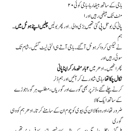
باجی کے ساتھ بیٹھا رہا، باجی کوئی
۲۰
منٹ تک بیٹھی رہیں اور
۱
پانی کی بوتل پی گئی تھیں بڑی والی… اور پھر بولیں
چلیں اپنے ہوٹل میں
…
ہم
نے ٹیکسی کروا کر ہوٹل آ گئے۔ باجی آتے ہی الٹی لیٹ گئیں، شام تک
سوئی رہیں اور
پھر اٹھیں۔ ادھر میں
۲
بار مٹھ مار کر اپنا پانی
نکال چکا تھا
، باجی شاور لے کر آئیں اور ہم ڈنر
کرنے چلے گئے، ڈنر پر بھی گورے اور گوریاں، مطلب ہر گورا جوڑے
کے ساتھ ایک کالا
ضرور تھا، اور وہ کالا ان کی بیوی کو چوم ان کے سامنے کرتا۔ ادھر ہم کو وہی
گوری