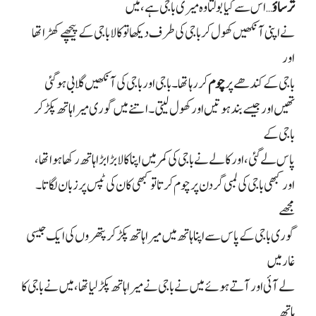
ترساؤ
…
اس سے کیا بولتا وہ میری باجی ہے، میں
نے اپنی آنکھیں کھول کر باجی کی طرف دیکھا تو کالا باجی کے پیچھے کھڑا تھا
اور
باجی کے کندھے پر
چوم
کر رہا تھا۔ باجی اور باجی کی آنکھیں گلابی ہو گئی
تھیں اور جیسے بند ہوتیں اور کھول لیتی۔ اتنے میں گوری میرا ہاتھ پکڑ کر
باجی کے
پاس لے گئی، اور کالے نے باجی کی کمر میں اپنا کالا بڑا بڑا ہاتھ رکھا ہوا تھا،
اور کبھی باجی کی لمبی گردن پر چوم کرتا تو کبھی کان کی ٹپس پر زبان لگاتا۔
مجھے
گوری باجی کے پاس سے اپنا ہاتھ میں میرا ہاتھ پکڑ کر پتھروں کی ایک جیسی
غار میں
لے آئی اور آتے ہوئے میں نے باجی نے میرا ہاتھ پکڑ لیا تھا، میں نے باجی کا
ہاتھ