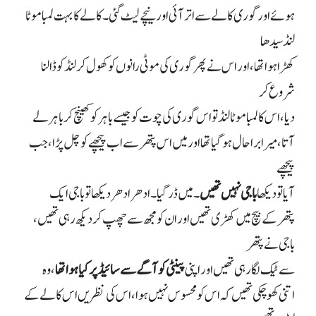
ہوئے اور گوری کالے سے اتر آئی اور نیچے لیٹ گئی۔ کالے کا بہت لمبا موٹا
لنڈ سیدھا
کھڑا ہوا تھا، اور اس نے پھر گوری کی موٹی رانوں کو کھول کر لنڈ کو ڈالنا
شروع کر
دیا، اس کا لمبا موٹا لنڈ تو اس گوری کی چوت کو جیسے باہر کو کھینچ کر باہر لے
آتا، میرا برا حال ہو گیا تھا اور میں اس پتھر سے اب پیچھے کو چل پڑا، جب
پیچھے
آیا تو دیکھا
باجی نہیں تھیں
۔ میں ڈر گیا۔ ادھر ادھر دیکھا تو باجی ایک
پتھر کے بیچ میں کھڑی تھیں اور ان کو مجھ سے چھپ کر دیکھ رہی تھیں،
باجی نے پتھر
سے ٹیک لگا رہی تھیں اور اپنی
پینٹی کو آگے سے سائیڈ پر کیا ہوا تھا
، وہ
اتنی کھو چکی تھیں کہ اس کو محسوس نہیں ہوا، اس کی نظریں اس کالے کے