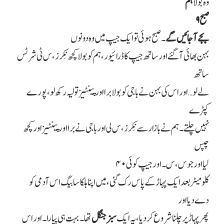
وہ بولا
ہم
صبح
۹
بجے آ جائیں گے
۔ صبح ہوئی تو ایک جیپ میں وہ دونوں
بہن بھائی آ گئے اور ساتھ جیپ کا ڈرائیور، ہم کو بولا کچھ نِکرز، س ٹی شرٹس
ساتھ
لے لو… اور اس کی بہن نے باجی کو بولا برا اور پینٹیز تولیہ رکھ لو، پورے
کپڑے
نہیں چلتے۔ ہم نے بازار سے نِکرز، س لی اور باجی نے برا اور پینٹیز اور کچھ
چپس
لیا اور جوس، س۔ اور جیپ کوئی
۴۰
کلومیٹر بعد ایک پہاڑ کے پاس رک گئی، میں اپنا ہلکا سا بیگ اس آدمی کو
دے دیا اور
پھر پہاڑ پر چلنا شروع کر دیا، یہ ایک
سبز جنگل
تھا۔ بہت ہی پیارا۔ اور اس