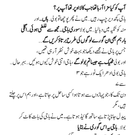
آپ کو کیا مزا آ رہا تھا جب کالا اوپر تھا آپ پر؟
باجی کچھ دیر چپ رہیں… میں نے پھر پوچھا تو بولی
…
ہاں
…
اور
منہ کو تکیہ میں دبا لیا… میں بولا
سوری باجی… مجھ سے غلطی ہوئی… اگلی
بار ہم بھی ان گورے لوگوں کی طرح برتاؤ کریں گے
..
جس پر باجی نے مجھے دیکھا جو بہت خوش نظر آ رہی تھیں،
اور بولی
ٹھیک ہے جیسا تم بولو گے
، باجی اتنی خوش کیوں ہوئیں… بہرحال…
باجی بولی ادھر ایک ٹور ہے جو
۳
سے
۷
دن تک کا، جو پہاڑوں سے ہوتا ہوا کسی ساحل پر جاتا ہے، اور ہم اس پر چلتے
ہیں، مگر
پیدل جانا پڑتا ہے ساتھ گائیڈ ہوتا ہے۔ میں نے باجی کی بات کاٹ کر
بولا
…
باجی یہ اس گوری نے بتایا