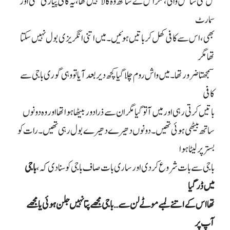
مل گئی ساحل والی، مگر اس کے ساتھ وہ کالا نہیں تھا، یہ کافی پیاری تھی اور
سمارٹ
بھی، اس سے کافی کھل کر باتیں ہوئیں۔ میں اتنی انگریزی بول نہیں سکتا
تھا مگر
سمجھتا ضرور تھا۔ میں واش روم چلا گیا کچھ دیر بعد آیا تو وہی گوری باجی سے
کافی
باتیں کرتی رہی اور میں آ تو گیا مگر ان سے ذرا دور بیٹھا ہوا تھا اور وہ دونوں
ساتھ بیٹھی ہوئی تھیں۔ دونوں دھیرے دھیرے بول رہی تھیں۔ رات کو
بستر پر لیٹا ہوا
باجی سے بات شروع کر دی اور ساری بات صاف باجی کو سنا دی کہ،
باجی
میں ڈر گیا
تھا اس کے اتنے لمبے موٹے لن سے… باجی مجھے پتا نہیں جلن ہوئی یا مجھے
آپ پر