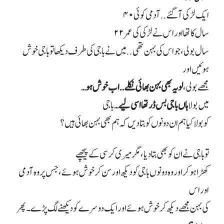
ایک لڑکی آ گئے.. آدمی کوئی
۴۰
سال کا تھا اور اس نے لڑکی کی عمر
۲۲
سال بولی، جو اس کی بہن تھی.. میں نے باجی کی طرف دیکھا تو باجی خوش
ہوئیں اور
مجھے بولی،
لو یہ بھی بہن بھائی نکلے… اب خوش ہو
…
میں بولا
ہاں باجی بس ڈر تھا اسی لیے
…
باجی
کو بولا کیا ہم ان دونوں کو بتا دیں کہ ہم بھی بہن بھائی ہیں؟
تو باجی نے ان کو بھی بتا دیا، مگر میری کرسی کے پیچھے
کھڑا ہو کر اور وہ دونوں باجی کو دیکھ اور سن کر خوش ہوئے، جس پر وہ آدمی
اور اس
کی بہن مجھے دیکھ کر خوش ہوئے اور ایک دوسرے کو دیکھنے لگ پڑے۔ پھر