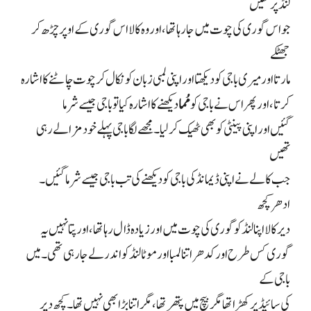
لنڈ پر تھیں
جو اس گوری کی چوت میں جا رہا تھا، اور وہ کالا اس گوری کے اوپر چڑھ کر
جھٹکے
مارتا اور میری باجی کو دیکھتا اور اپنی لمبی زبان کو نکال کر چوت چاٹنے کا اشارہ
کرتا، اور پھر اس نے باجی کو
مُما
دیکھنے کا اشارہ کیا تو باجی جیسے شرما
گئیں اور اپنی پینٹی کو بھی ٹھیک کر لیا۔ مجھے لگا باجی پہلے خود مزا لے رہی
تھیں
جب کالے نے اپنی ڈیمانڈ کی باجی کو دیکھنے کی تب باجی جیسے شرما گئیں۔
ادھر کچھ
دیر کالا اپنا لنڈ کو گوری کی چوت میں اور زیادہ ڈال رہا تھا، اور پتا نہیں یہ
گوری کس طرح اور کدھر اتنا لمبا اور موٹا لنڈ کو اندر لے جا رہی تھی۔ میں
باجی کے
کی سائیڈ پر کھڑا تھا مگر بیچ میں پتھر تھا، مگر اتنا بڑا بھی نہیں تھا۔ کچھ دیر