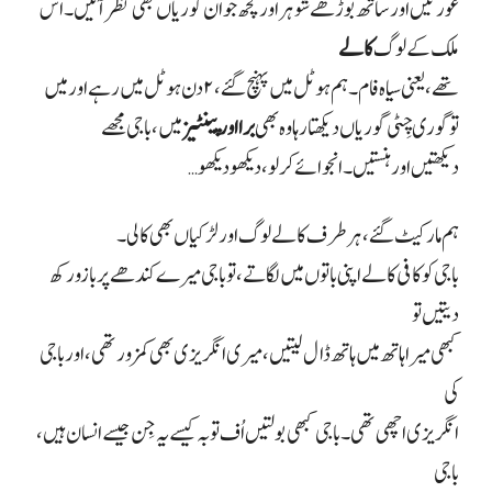
عورتیں اور ساتھ بوڑھے شوہر اور کچھ جوان گوریاں بھی نظر آئیں۔ اس
ملک کے لوگ
کالے
تھے، یعنی سیاہ فام۔ ہم ہوٹل میں پہنچ گئے،
۲
دن ہوٹل میں رہے اور میں
تو گوری چِٹی گوریاں دیکھتا رہا وہ بھی
برا اور پینٹیز
میں، باجی مجھے
دیکھتیں اور ہنستیں۔ انجوائے کر لو، دیکھو دیکھو
…
ہم مارکیٹ گئے، ہر طرف کالے لوگ اور لڑکیاں بھی کالی۔
باجی کو کافی کالے اپنی باتوں میں لگاتے، تو باجی میرے کندھے پر بازو رکھ
دیتیں تو
کبھی میرا ہاتھ میں ہاتھ ڈال لیتیں، میری انگریزی بھی کمزور تھی، اور باجی
کی
انگریزی اچھی تھی۔ باجی کبھی بولتیں اُف توبہ کیسے یہ جِن جیسے انسان ہیں،
باجی