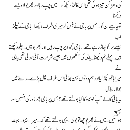
کی دھڑکن تیز ہوئی تھی اس کا لنڈ دیکھ کر… میں چپ رہا اور پھر بولا ویسے
دیکھنا
تو چاہیے ان کو… جس پر باجی نے ہنس کر میری طرف دیکھا… باجی کے
نِپلز
اب
جیسے برا کو پھاڑ رہے تھے.. باجی کچھ دیر چپ رہیں اور پھر بولیں… چلو دیکھتے
ہیں… پہلے تم دیکھنا… باجی کی آنکھوں میں جیسے شرارت آئی ہوئی تھی باجی
نے
میرا ہاتھ پکڑ لیا اور ہم دونوں بہن بھائی اس طرف چل پڑے۔ راستے میں
بولا.. باجی
یہ باقی کالے آپ کو بیمبو کا کیا بولتے تھے؟ جس پر باجی پھر زور کی ہنسیں اور
چپ
ہو گئیں… میں نے پھر پوچھا تو بولی… یہی بولتے تھے کہ… میرا… بیمبو… بہت