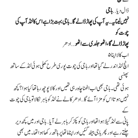
ڈال دیا
..
باجی
نہیں لینا یہ… یہ آپ کی پھاڑ ڈالے گا… باجی بہت بڑا ہے اس کا لنڈ آپ کی
چوت کو
پھاڑ ڈالے گا، اٹھو جلدی سے اٹھو
..
ادھر
اب کالا اپنا
۵
انچ لنڈ اندر لے گیا تھا اور باجی کی چوت پوری طرح کھلی ہوئی لنڈ کے ساتھ
پھنسی
ہوئی تھی۔ باجی بھی اب اٹھنا چاہ رہی تھیں اور کالا پوچھ رہا تھا کیا ہوا؟ کچھ
نہیں ہوتا اس کو مزا آئے گا… ادھر کالے نے لنڈ کو باہر نکالا تو باجی کی چوت
کے
پانی سے لنڈ گیلا ہوا تھا اور باجی کو پکڑ کر باہر لے آیا… باجی اور میں کچھ دیر
چلتے رہے اور پھر باجی بیٹھ گئیں اور اپنا ماتھا پر ہاتھ رکھا ہوا تھا۔ میں بھی