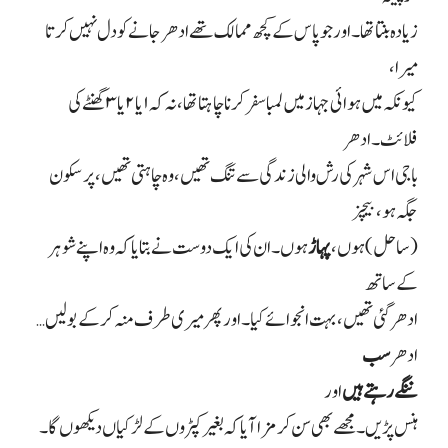
زیادہ بنتا تھا۔ اور جو پاس کے کچھ ممالک تھے ادھر جانے کو دل نہیں کرتا
میرا،
کیونکہ میں ہوائی جہاز میں لمبا سفر کرنا چاہتا تھا، نہ کہ
۱
یا
۲
یا
۳
گھنٹے کی
فلائٹ۔ ادھر
باجی اس شہر کی رش والی زندگی سے تنگ تھیں، وہ چاہتی تھیں، پرسکون
جگہ ہو، بیچز
(ساحل) ہوں،
پہاڑ
ہوں۔ ان کی ایک دوست نے بتایا کہ وہ اپنے شوہر
کے ساتھ
ادھر گئی تھیں، بہت انجوائے کیا۔ اور پھر میری طرف منہ کر کے بولیں…
ادھر
سب
ننگے رہتے ہیں
اور
ہنس پڑیں۔ مجھے بھی سن کر مزا آیا کہ بغیر کپڑوں کے لڑکیاں دیکھوں گا۔