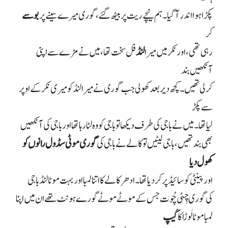
پکڑا ہوا اندر آ گیا۔ ہم نیچے ریت پر بیٹھ گئے، گوری میرے سینے پر
بوسے
کر
رہی تھی، اور نکر میں میرا
لنڈ
فل سخت تھا، میں نے مزے سے اپنی
آنکھیں بند
کر لی تھیں۔ کچھ دیر بعد کھولی جب گوری نے میرا لنڈ کو میری نکر کے اوپر
سے پکڑ
لیا تھا۔ میں نے باجی کی طرف دیکھا تو باجی کو وہ لٹا رہا تھا اور باجی کی آنکھیں
بھی بند تھیں، باجی لیٹیں تو کالے نے باجی کی
گوری موٹی سڈول رانوں کو
کھول دیا
اور پینٹی کو سائیڈ پر کر دیا تھا۔ ادھر کالے کا اتنا لمبا اور بہت موٹا لنڈ باجی
کی گوری چِٹی چُوت جس کے موٹے موٹے گورے ہونٹ تھے ان میں اپنا
لمبا موٹا لَوڑا کا
کَیپ