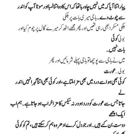
پیار اتنا آیا کہ میں نہیں چاہ رہا تھا کہ اس کا وہ اتنا لمبا اور موٹا آپ کو اندر
سے چوٹ دے
…
باجی میری بات پر ہلکی
ہلکی مسکرا بھی رہی تھیں اور پھر مجھے اٹھ کر میرے گال پر چوم کیا اور
بولی
کوئی
بات نہیں
…
میں نے باجی سے پوچھا تو باجی پہلے شرمائیں اور پھر
بولی
…
عورت
کوئی بھی ہو اسے درد میں بھی مزا ملتا ہے، اور کوئی بھی اتنا گہرا نہیں اندر
لے
جاتا جس سے عورت کو درد ہو ورنہ سیکس کا مزا خراب ہو جاتا ہے… ہم اب
ایک اچھے
دوست بن گئے ہیں… اور جو دل کرے ادھر وہ ہم کر سکتے ہیں، تم کو کوئی