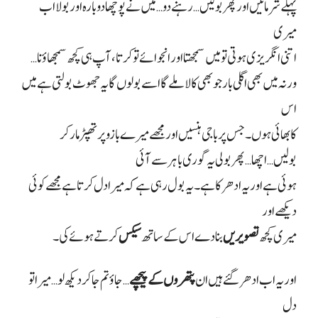
پہلے شرمائیں اور پھر بولیں… رہنے دو… میں نے پوچھا دوبارہ اور بولا اب
میری
اتنی انگریزی ہوتی تو میں سمجھتا اور انجوائے تو کرتا، آپ ہی کچھ سمجھاؤ نا…
ورنہ میں بھی اگلی بار جو بھی کالا ملے گا اسے بولوں گا یہ جھوٹ بولتی ہے میں
اس
کا بھائی ہوں۔ جس پر باجی ہنسیں اور مجھے میرے بازو پر تھپڑ مار کر
بولیں
…
اچھا… پھر بولی یہ گوری باہر سے آئی
ہوئی ہے اور یہ ادھر کا ہے۔ یہ بول رہی ہے کہ میرا دل کرتا ہے مجھے کوئی
دیکھے اور
میری کچھ
تصویریں
بنا دے اس کے ساتھ
سیکس
کرتے ہوئے کی۔
اور یہ اب ادھر گئے ہیں ان
پتھروں کے پیچھے
…
جاؤ تم جا کر دیکھ لو… میرا تو
دل