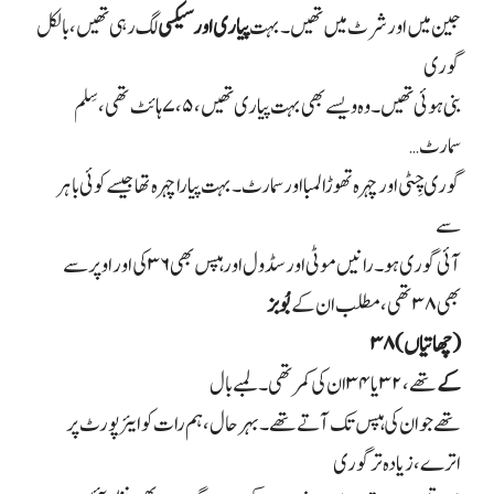
جین میں اور شرٹ میں تھیں۔ بہت
پیاری اور سیکسی
لگ رہی تھیں، بالکل
گوری
بنی ہوئی تھیں۔ وہ ویسے بھی بہت پیاری تھیں،
۵
،
۷
ہائٹ تھی، سِلم
سمارٹ…
گوری چِٹی اور چہرہ تھوڑا لمبا اور سمارٹ۔ بہت پیارا چہرہ تھا جیسے کوئی باہر
سے
آئی گوری ہو۔ رانیں موٹی اور سڈول اور ہپس بھی
۳۶
کی اور اوپر سے
بھی
۳۸
تھی، مطلب ان کے
بُوبز
(چھاتیاں)
۳۸
کے
تھے،
۳۲
یا
۳۴
ان کی کمر تھی۔ لمبے بال
تھے جو ان کی ہپس تک آتے تھے۔ بہرحال، ہم رات کو ایئرپورٹ پر
اترے، زیادہ تر گوری