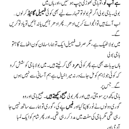
ہے آپ کو
، تو باجی تھوڑی چپ ہو گئیں، اور ہاں میں
بولی۔ باجی بولی اگر تم بولو تو تمہارے لیے بھی کوئی
فیمیل گائیڈ
کر لوں…
اب آئے ہیں تو انجوائے کریں ادھر… پھر ادھر آئیں یا نہ آئیں تو یاد تو کریں
گے۔
میں بولا ٹھیک ہے، مگر صرف فیمیل ایک تو ہمارا سامان کون اٹھائے گا؟ تو
باجی بولی
ہاں یہ بات بھی ہے پھر کوئی
مرد
بھی کر لیتے ہیں۔ میں بولا باجی کوشش کرو
کہ کوئی جوڑا ہم کو مل جائے ورنہ میرا خیال ہے ہم آسانی سے نہیں ہوں
گے… جس پر
باجی کچھ دیر سوچتی رہیں اور پھر بولی
صبح دیکھتے ہیں
۔ صبح باجی اور وہ
گوری دونوں نے ٹور کا پتا کیا اور
فیس
پے کی، گوری تو ہمارے ساتھ نہیں جا
رہی تھی مگر باجی کی مفت میں مدد کر رہی تھی۔ اور پھر شام کو ایک لمبا
آدمی اور