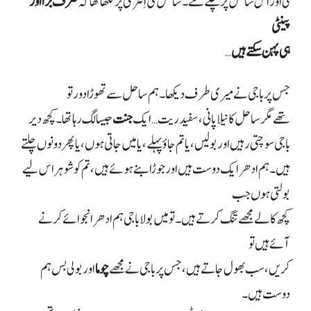
لی اور اس ساحل پر چلے گئے۔ ساحل کی اِنٹری پر لکھا تھا کہ
صرف برا اور
پینٹی
ہی پہن سکتے ہیں
…
جس پر باجی نے میری طرف دیکھا۔ ہم ساحل سے تھوڑا دور تو
تھے مگر ساحل کا نیلا پانی، سفید ریت… ایک
جنت
جیسا لگ رہا تھا۔ کچھ دیر
باجی سوچتی رہیں اور بولیں، یا تم جاؤ پہلے، یا میں جاتی ہوں، یا پھر دونوں چلتے
ہیں۔ ہم ادھر ایک دوست ہیں اور جوڑا بنے ہوئے ہیں، تم کو شوہر اس لیے
بولتی ہوں جب
کچھ کالے مجھے تنگ کرتے ہیں۔ تو میں بولا باجی ہم ادھر انجوائے کرنے
آئے ہیں تو
کریں، سب بھول جاتے ہیں، جس پر باجی نے مجھے
چوما
اور بولی بس ہم
دوست ہیں۔