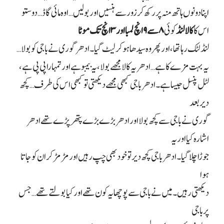
اپنا دونوں ہاتھ منہ پر رکھ کر زور سے ہنسیں اور بولیں… اوہ مائی گاڈ… دوستو
اس کا
کالا لنڈ
کوئی
۸
سے
۹
انچ لمبا اور
۳
انچ تک موٹا
لنڈ لٹک رہا تھا، اور پھر وہ سیدھا ہو کر لیٹ گیا۔ ادھر گوری نے باجی کو بولا…
یہ بہت مزے کا ہے… ادھر یہ کالا مجھے بولا، یہ بیمبو ہے اور تمہارا پی پی ہے،
لٹل پنسل جیسا ہے۔ ادھر باجی کبھی مجھے دیکھتی تو کبھی اس کی طرف… کچھ
دیر بعد
گوری نے باجی سے کچھ بولا اور ادھر بڑے بڑے پتھر پڑے تھے ادھر
اشارہ کیا اور یہ
جوڑا چلا گیا۔ ادھر باجی کچھ دیر تو خود بھی چپ رہیں اور مڑ مڑ کر ان کو جاتا
ہوا
دیکھتی رہیں۔ میں نے باجی سے پوچھا یہ کون تھے اور کیا بولتے تھے… جس
پر باجی