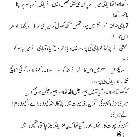
رکھا ہوا تھا، باجی میرے پاس ہی لیٹی تھیں، میں نے باجی کے ہاتھ پر اپنا
ہاتھ رکھا
تو باجی جو لنڈ کے نشے میں چور تھیں آنکھ کھول کر میری طرف دیکھا۔ ادھر
اس کالے
حبشی نے اپنا لنڈ کو باجی کی چوت میں دبانا شروع کیا، تو باجی نے میرا ہاتھ کو
زور
سے پکڑ لیا۔ اتنے میں اس کالے نے لنڈ کو زور سے اندر کو ڈالا اور کوئی
۴
انچ
تک اندر باجی کی چوت
کو کھولتا ہوا اندر گیا تو میں جیسے
جل اٹھا
تھا اور جیسے جلن ہوئی کہ یہ
میری بڑی بہن کی اتنی پیاری چوت میں اپنا کالا لنڈ کیوں ڈالے؟ کیوں مزا
لے میری
بہن کی چوت کا۔ جبکہ بھول گیا تھا کہ یہ مزا باجی لینا چاہتی تھیں۔ میں
نے
چیخ