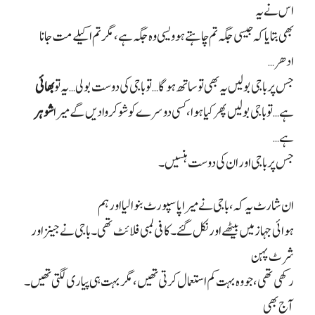
اس نے یہ
بھی بتایا کہ جیسی جگہ تم چاہتے ہو ویسی وہ جگہ ہے، مگر تم اکیلے مت جانا
ادھر…
جس پر باجی بولیں یہ بھی تو ساتھ ہو گا… تو باجی کی دوست بولی… یہ تو
بھائی
ہے… تو باجی بولیں پھر کیا ہوا، کسی دوسرے کو شو کروا دیں گے میرا
شوہر
ہے…
جس پر باجی اور ان کی دوست ہنسیں۔
ان شارٹ یہ کہ، باجی نے میرا پاسپورٹ بنوا لیا اور ہم
ہوائی جہاز میں بیٹھے اور نکل گئے۔ کافی لمبی فلائٹ تھی۔ باجی نے جینز اور
شرٹ پہن
رکھی تھی، جو وہ بہت کم استعمال کرتی تھیں، مگر بہت ہی پیاری لگتی تھیں۔
آج بھی