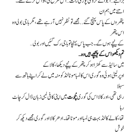
بڑا ہے… انجوائے کرو گی پوری رات… اس طرح کی بکواس کرتے تھے۔
اتنے میں ہم ان
پتھروں کے پاس پہنچ گئے.. مجھے تو نظر نہیں آ رہے تھے، مگر باجی بولی وہ
اس پتھر
کے نیچے ہوں گے۔ جب پاس پہنچا تو باجی رک گئیں اور بولی
…
تم دیکھو اس کے پیچھے ہیں وہ
…
میں سائیڈ سے کھڑا ہو کر پتھر کے نیچے دیکھا، کالا کے
اوپر لیٹی ہوئی وہ گوری اس کا لمبا موٹا لنڈ کو منہ میں لے کر اپنے ہاتھ سے
سہلا
رہی تھی، اور کالا اس کی گوری
چُوت
میں اپنی کافی لمبی زبان ڈال کر چاٹ
رہا
تھا، کالے کا لنڈ بہت ہی لمبا اور موٹا تھا۔ ادھر کالا اور گوری مجھے دیکھ کر
خوش