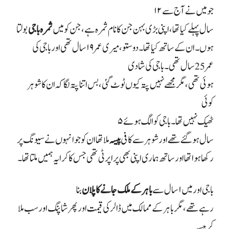
جو میں نے آج سے
۱۲
سال پہلے کیا تھا، اپنی بڑی بہن جن کا نام ثمرہ ہے، جن کو میں
ثمرہ باجی
بولتا
ہوں۔ ان کے ساتھ کیا تھا۔ دوستو، میری عمر
۱۹
سال تھی اور باجی کی
عمر
25
سال تھی۔ باجی کی شادی
ہوئی تھی، مگر مجھے نہیں پتہ کیوں ٹوٹ گئی، بس اتنا پتہ لگا کہ ان کا شوہر
کوئی
ٹھیک نہیں تھا۔ باجی کو الگ ہوئے
۵
سال ہو گئے تھے اور شوہر سے کافی
پیسہ
ملا تھا ان کو جو انہوں نے سیونگ پر
رکھا ہوا تھا اور ساتھ ہماری اپنی بھی پراپرٹی تھی جس کا کرایہ ہمیں ملتا تھا۔
باجی اور میں
۱
سال سے
باہر کے ملک جانے کا پلان
بنا
رہے تھے، مگر باہر کے ممالک میں ڈالر کی قیمت اور پھر شاپنگ اور سب ملا
کر پیسہ