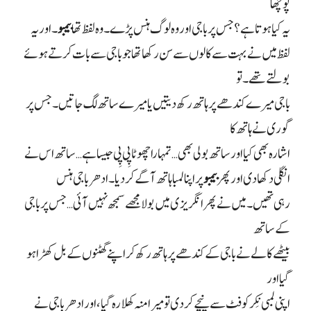
پوچھا
یہ کیا ہوتا ہے؟ جس پر باجی اور وہ لوگ ہنس پڑے۔ وہ لفظ تھا
بیمبو
۔ اور یہ
لفظ میں نے بہت سے کالوں سے سن رکھا تھا جو باجی سے بات کرتے ہوئے
بولتے تھے۔ تو
باجی میرے کندھے پر ہاتھ رکھ دیتیں یا میرے ساتھ لگ جاتیں۔ جس پر
گوری نے ہاتھ کا
اشارہ بھی کیا اور ساتھ بولی بھی… تمہارا چھوٹا پِی پِی جیسا ہے… ساتھ اس نے
انگلی دکھا دی اور پھر
بیمبو
پر اپنا لمبا ہاتھ آگے کر دیا۔ ادھر باجی ہنس
رہی تھیں۔ میں نے پھر انگریزی میں بولا مجھے سمجھ نہیں آئی… جس پر باجی
کے ساتھ
بیٹھے کالے نے باجی کے کندھے پر ہاتھ رکھ کر اپنے گھٹنوں کے بل کھڑا ہو
گیا اور
اپنی لمبی نِکر کو فٹ سے نیچے کر دی تو میرا منہ کھلا رہ گیا، اور ادھر باجی نے