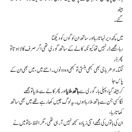
بیٹھ
گئے۔
میں کچھ دیر نہاتا رہا اور ساتھ ان لوگوں کو دیکھتا
رہا، مجھے ڈر نہیں تھا کیونکہ کالے کے ساتھ گوری تھی اگر صرف کالا ہوتا تو
پھر ڈر
لگتا۔ ادھر باجی بھی کبھی ہنستی تو کبھی وہ دونوں۔ اتنے میں، میں بھی ان کے
پاس جا
کر بیٹھ گیا، پہلی بار گوری سے
ہاتھ ملایا
اور پھر کالے سے ملایا تو مجھے
لگا کسی جن سے ہاتھ ملا رہا ہوں۔ یہ لوگ چپس کھا رہے تھے میں بھی ساتھ
کھاتا رہا،
ان کی باتوں کی مجھے اتنی زیادہ سمجھ نہیں آ رہی تھی، مگر
۱
لفظ سنا تو میں نے