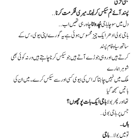
بھی لڑکی
پسند آئے تم سیکس کر لینا۔ میری فکر مت کرنا
..
دل میں سوچا باجی
چُدوانا
چاہ رہی تھیں اب..
باجی بولی ادھر ایک چیز محسوس ہوئی ہے یہ گورے اپنی بیوی، س کے
ساتھ سیاہ فام پسند
کرتے ہیں اور وہی جوڑے آتے ہیں جو سیکس کرنا چاہتے ہیں ورنہ کوئی بھی
شوہر ہمارے
ملک میں نہیں چاہتا کہ اس کی بیوی کسی اور سے سیکس کرے۔ میں ان کی
باتیں سمجھ گیا
تھا اور پھر بولا
باجی ایک بات پوچھوں؟
جس پر باجی بولی
…
ہاں
…
تو میں بولا
..
باجی