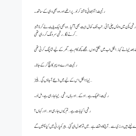
رنجیت: آؤ بھائی ناشتہ کر لو… پراٹھے اور وہ بھی دہی کے ساتھ۔
گی… رشمی کچن میں واپس چلی آئی… تب تک کمال جیت بھی آ گیا… وہ بھی ایک پلیٹ لے کر ناشتہ
کرنے لگا… رشمی سرونگ کر رہی تھی…
رنجیت: ارے دوپہر کا لنچ کر کے جانا۔
نیہا: انکل اس کے لیے میں 3 بجے آ جاؤں گی… پلیز…
رنجیت: ٹھیک ہے… اوکے… اور ہاں رشمی… نیہا جا رہی ہے، مل لو۔
رشمی: کیا بات ہے… تم کیوں جا رہی ہو… اور کہاں؟