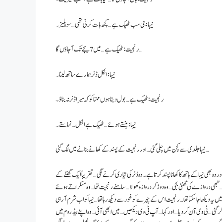
نیہا: جی سب ٹھیک ہے… کچھ بات کرنی تھی… سو پلیز۔
رنجیت: ٹھیک ہے… میں 7 بجے تک آ جاؤں گا…
نیہا: انکل ڈنر ہمارے ساتھ لینا۔
رنجیت: ٹھیک ہے… بول دیتا ہوں ممتا کو کہ میرا ڈنر نہ بناؤ۔
نیہا: ہنستے ہوئے… ٹھیک ہے انکل… نما ستے۔
نیہا جلدی سے کچن میں چلی گئی… اور رنجیت کے پسند کے کھانے بنانے میں لگ گئی…
ور وہ بھی نیہا کے ہاتھ کا کھانا پسند کرتا ہے۔ وہ ڈنر کی تیاری کرنے لگی… تقریباً ایک گھنٹے کے
 تبھی دروازے کی گھنٹی بجی… وہ دوڑ کر دروازہ کھولا… سامنے رنجیت تھا… وہ مسکراتے ہوئے
 میں یہ دیکھا جا سکتا تھا… رنجیت اس کے چہرے کو غور سے دیکھ رہا تھا… نیہا کو اب شرم آ رہی
ے کر گئی… ٹی وی آن کر دیا… اور کہا… آپ ٹی وی دیکھیں… میں ابھی آئی… وہ اپنے بیڈروم میں