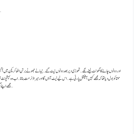
تھوڑی دیر بعد رنجیت فریش ہو کر آ گیا… اور ڈائننگ ٹیب
اور دونوں چائے کا گھونٹ لینے لگے… تھوڑی دیر بعد دونوں نپٹ گئے… نیہا نے جھوٹے برتن اٹھا کر کچن میں آ گ
ممتا کو بول دیا تھا کہ مجھے کہیں آفیشل پارٹی ہے… اس لیے لیٹ آؤں گا اور میرا ڈنر مت بنانا… اب وہ نیشچنت
مجھے اپنے گھر بلایا؟ تبھی نیہا آ گئی… اس نے ٹی وی کا والیوم دھیما کر دیا… اور بولا… بولو نیہا… کیا بات ہے…