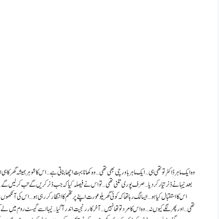
وہ ایک ماہر ڈاکٹر تو تھی ہی… ایک ماہر باورچی بھی تھی… وہ کھانا بہت اچھا بناتی ہے… اس کا شوہر ہمیشہ گھر کا ہی ا
بعد نیہا نے ڈنر تیار کر دیا… صرف پوری تلنی تھی… تو اس نے فیصلہ کیا کہ جب ڈنر کریں گے تب کر لیں گے…
اس کا استقبال کیا ہو… ایسا لگ رہا تھا کہ کوئی گھریلو عورت اپنے پرتھم کا انتظار کر رہی ہو… اس کی آنکھوں
تھی… اور پھر لگے کیوں نہ… وہ اس کا مرد تو تھا نہیں… آخر کار رنجیت اندر آ گیا… نیہا اسے گیسٹ روم میں ل