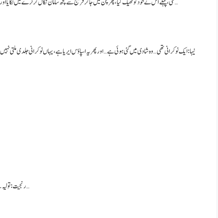
گئی، پہلے اس نے خود کو ٹھیک کیا، پھر کچن میں جا کر فریج سے کچھ سامان نکال کر ٹرے میں لگایا اور گیسٹ روم کی طرف چل دی… سارے سامان کو گیسٹ روم کے ڈائننگ ٹیبل پر سجانے لگی…
نیہا: ایک نوکرانی تھی… وہ شادی میں گئی ہوئی ہے… اور پھر یہ اسپاؤس ایریا ہے، یہاں نوکرانی جلدی ملتی نہیں
رنجیت: تولیہ لے کر باتھ روم میں چلا گیا… نیہا نے چائے کے لیے گیس پر چڑھا کر گیس کا شعلہ دھیما کر دیا…