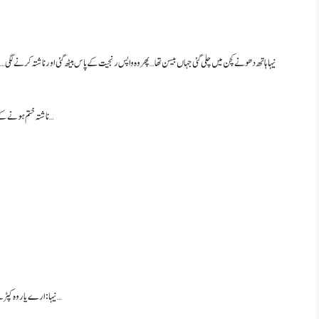
نیہا ہاتھ دھونے کچن میں چلی گئی جہاں بیسن تھا… پھر وہ واپس رنجیت کے پاس بیٹھ گئی اور ناشتہ کرنے ل
ناشتہ ختم ہونے کے بعد نیہا نے کہا… انکل اب میں نکلتی ہوں… مجھے کچھ کام ہے… گھر کے لیے شاپنگ کرنی تھی…
نیہا: ارے یار وہ کپڑے لینے ہیں درزی سے… آج کا وقت ہے… میں تو بھول ہی گئی… پیر کو پارٹی میں کیا پہنیں گے…