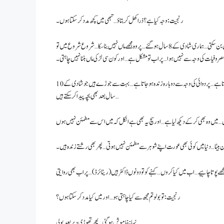
رنجیت: وجہ کیا ہے؟ ذرا کھل کر بتاؤ… تبھی میں کچھ مدد کر سکتا ہوں۔
نیہا: انکل… دراصل میرے شوہر کے سیمن میں سپرم (کیڑا) مرا ہوا ہے… جس سے کوئی بھی عورت ماں نہیں بن سکتی… ہماری شادی کے 8 سال ہو گئے… پر وہ مجھے ماں نہیں بنا سکا… شروع شروع میں تو
 مصروفیات کی وجہ سے نہیں ہوا… پر اب تو مشکل ہے… اور کون سی لڑکی ماں بننا نہیں چاہتی۔
رنجیت: تو کسی ڈاکٹر کو کیوں نہیں دکھایا… کسی ایکسپرٹ سے… دیکھو… کبھی کبھی کیا ہوتا ہے کہ نطفہ مرا ہوا ہوتا ہے… پر دوائی کی وجہ سے دوبارہ زندہ ہو جاتا ہے… بہت سے جوڑے ہیں جو شادی کے 10
سال بعد بھی بچہ پیدا کر سکتے ہیں…
 بیٹا… دنیا میں کوئی بھی عورت اپنے شوہر سے مطمئن نہیں ہوتی… پھر بھی رشتے زندہ ہیں۔
رنجیت: تو بولو تم مجھ سے کیا چاہتی ہو… اور میں کیا مدد کر سکتا ہوں؟
نیہا: خاموش ہو گئی… پھر تھوڑی دیر بعد بولی…