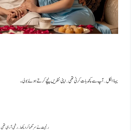
یہا: انکل… آپ سے کچھ بات کرنی تھی… اپنی نظریں نیچے کرتے ہوئے بولی۔
رنجیت نے سر گھما کر دیکھا… رشمی آ رہی تھی… 