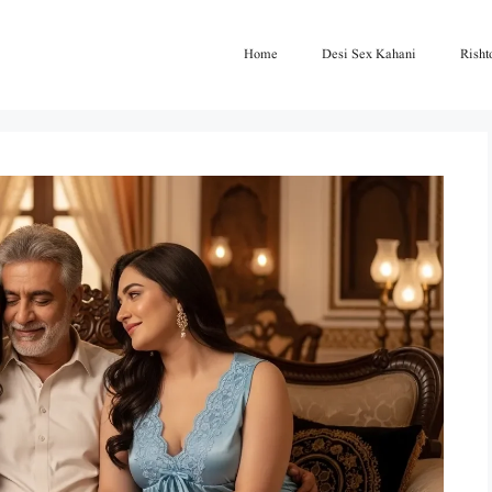
Home
Desi Sex Kahani
Risht