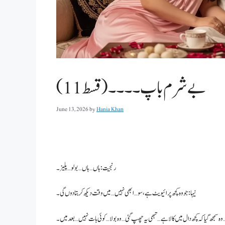
بے شرم باپ ۔۔۔۔(قسط 11)
June 13, 2026
by
Hania Khan
رنجیت: ہاں… ہاں… بولو… پلیز۔
نیہا: جو وہ کچھ پرائیویٹ ہے، سو… ابھی نہیں… میں وقت دیکھ کر بتا دوں گی۔
وہ سمجھ گیا کہ کچھ دال میں کالا ہے… تبھی یہ چھپ گئی… وہ بولا… کوئی بات نہیں… بعد میں۔