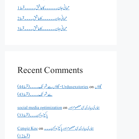
ممانی جان ۔۔۔۔۔۔کا عاشق ۔۔۔۔۔قسط 1
ممانی جان ۔۔۔۔۔۔کا عاشق ۔۔۔۔قسط 2
ممانی جان ۔۔۔۔۔۔کا عاشق ۔۔۔۔قسط 3
Recent Comments
گاؤں
on
گاؤں سے شہر تک۔۔۔۔(قسط 44) - Urdusexstories
سے شہر تک۔۔۔۔(قسط 43)
ہماری پیاری سی معصوم اور
on
social media optimization
پاکیزہ بہن۔۔۔(قسط33)
ہماری پیاری سی معصوم اور پاکیزہ بہن۔۔۔
on
Cengiz Koç
(قسط12)