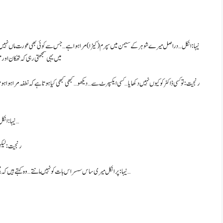
میں یہی سمجھتی رہی کہ تھکان اور
نیہا: انکل… میں وہ بھی کر کے دیکھ لیا ہے… اور سچ یہ بھی ہے انکل کہ میں اس سے مطمئن نہیں ہوں…
رنجیت: لیکن
نیہا: پر انکل میری ساس سسر اس بات کو نہیں مانتے… وہ کہتے ہیں کہ مجھے پوتا چاہیے… اب میں کیا کروں… کہنے کو تو دونوں ڈاکٹر ہیں (ریٹائرڈ)… پر اب بھی روایتی…