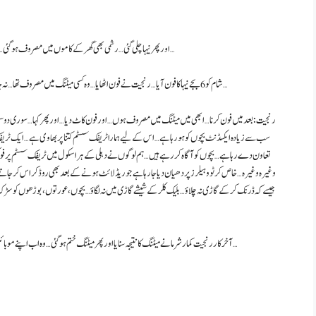
اور پھر نیہا چلی گئی… رشمی بھی گھر کے کاموں میں مصروف ہو گئی… رنجیت اب ڈیوٹی پر جانے کے لیے تیار ہو گیا… کمال جیت نے لنچ کے بعد اپنے گھر کو چلا گیا…
شام کو 6 بجے نیہا کا فون آیا… رنجیت نے فون اٹھایا… وہ کسی میٹنگ میں مصروف تھا… نہ چاہتے ہوئے بھی اٹھایا… ہیلو… دوسری طرف نیہا نے صرف اتنا کہا… آپ سے بات کرنی تھی…
رنجیت: بعد میں فون کرنا… ابھی میں میٹنگ میں مصروف ہوں… اور فون کاٹ دیا… اور پھر کہا… سوری دوستو
سب سے زیادہ ایکسڈنٹ بچوں کو ہو رہا ہے… اس کے لیے ہمارا ٹریفک سسٹم کتنا پربھاوی ہے… ایک ٹریفک 
تعاون دے رہا ہے… بچوں کو آگاہ کر رہے ہیں… ہم لوگوں نے دہلی کے ہر اسکول میں ٹریفک سسٹم پر فوکس
جیسے کہ ڈرنک کر کے گاڑی نہ چلاؤ… بلیک کلر کے شیشے گاڑی میں نہ لگاؤ… بچوں، عورتوں، بوڑھوں کو سڑک پا
آخر کار رنجیت کمار شرما نے میٹنگ کا نتیجہ سنایا اور پھر میٹنگ ختم ہو گئی… وہ اب اپنے موبائل سے نیہا کو فون ملایا… نیہا… ہاں بولو بیٹے… کیسے فون کیا تھا… سوری… میٹنگ میں مصروف تھا…