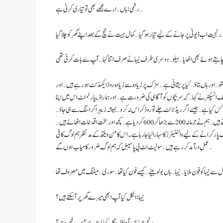
رشمی: ہاں… ارے مجھے بھی تو تیاری کرنی ہے…
… اور ہاں بتاؤ… کیا پریشانی ہے… سڑک پر زیادہ سے زیادہ روڈ ایکسڈنٹ ہو رہے ہیں… اور
انسپکٹر نے کہا… کہ سر بچوں کو آگاہی کی ضرورت ہے… اور ہمارا ڈیپارٹمنٹ اس میں اپنا
 کیا ہے… جیسے اگر ریڈ لائٹ جلے تو روڈ کراس نہ کرو… ہمیشہ زیبرا کراسنگ سے ہی جاؤ…
وغیرہ وغیرہ… خاص کر ٹو وہیلرز پر دھیان دیا جا رہا ہے جو ریڈ لائٹ ہونے کے بعد بھی روڈ کراس کر جاتے ہیں… ہم نے جرمانہ 200 سے بڑھا کر 600 کر دیا ہے… کچھ اور سخت اقدامات اٹھائے ہیں…
ر کرانے کے لیے والنٹیئرز کا سہارا لیا جا رہا ہے۔ اس کامن ویلتھ کے مدنظر ہم لوگ کافی
عمل درآمد کر رہے ہیں… سو لیٹ اٹ بی پاسیبل کہ ہم لوگ ضرور کامیاب ہوں گے…
نیہا: انکل کیا آپ ابھی میرے گھر پر آ سکتے ہیں؟
رنجیت: ہاں آ جاؤں گا… کیا بات ہے؟ سب خیریت؟