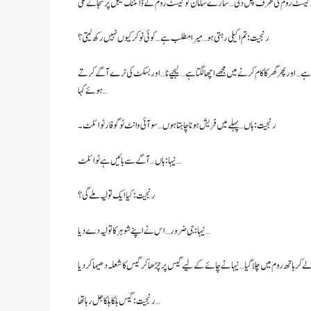
رنجیت: تم اکیلی رہتی ہو… میرا مطلب ہے… کوئی نوکر کیوں نہیں رکھ لیتی؟
 ہے… اور پھر گھر کا کام کرنے میں مجھے اچھا لگتا ہے… لیجیے نا… اور بسکٹ کی ٹرے آگے کرتے
ہوئے کہا…
رنجیت: ہاں… پہلے میں فریش ہونا چاہتا ہوں… سو آئی وانٹ ٹو گو فار ٹوائلٹ۔
نیہا: ہاں… آگے سے بائیں ہے ٹوائلٹ…
رنجیت: کیا ایک تولیہ ملے گی؟
نیہا: جی ضرور… اس نے اپنے شوہر کا تولیہ دے دیا…
رنجیت: گیس ہلکا ہلکا جل رہا تھا…