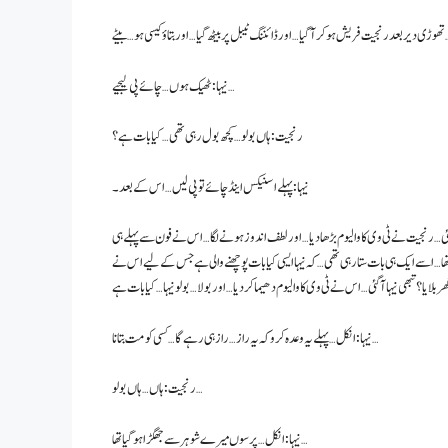
ل پر بیٹھ گیا… اور بتاؤ کیسی ہو… بیٹے…
نیہا: ٹھیک ہوں… چائے پی لیجیے…
رنجیت: ہاں بولو… کچھ بول رہی تھی… کیا بات ہے؟
نیہا: پہلے اسنیکس اینڈ چائے تو پی لیں… اس کے بعد۔
ئی… رنجیت نے ٹی وی کا والیوم بڑھا دیا… اور لطف اندوز ہونے لگا… اس نے فون سے پہلے ہی
 تھا… اسے ایک ہی بات ستا رہی تھی… کہ نیہا ایسی کیا بات پوچھنے والی ہے جس کے لیے اس نے
نیہا: انکل… پہلے یہ وعدہ کرو کہ یہ راز… راز ہی رہے گا… کسی کو مت بتانا…
رنجیت: ہاں… ہاں بولو…
نیہا: انکل… پرسوں میرے شوہر سے جھگڑا ہو گیا تھا…