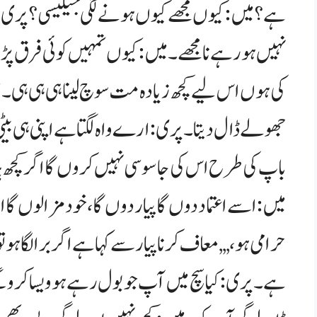
ہے؟ میں:کیوں مجھے کیوں ہونے لگی جیلیسی؟ پری
نہیں ہو رہے نا مجھے۔ میں:کیوں تمہیں کوئی فرق پڑت
کی ہوں اس لیے کچھ زیادہ مت سوچ لینا ہی ہی ہی۔ میں
جھولے ڈال دیتا۔ پری:ارے واہ لگتا ہے اپنی ہی بی
باپ کی طرح اس کی جاسوسی نہیں کروں گا اگر کچھ ہ
میں:اسے اعتماد دوں گا پیار دوں گا، خود مزا لوں 
حرامی ہو ،,,, معاف کرنا پیار سے کہا ہے اگر برا لگا ہو تو
ہے۔ پری:کیا سچ میں آپ جو بول رہے ہو ویسا کرو 