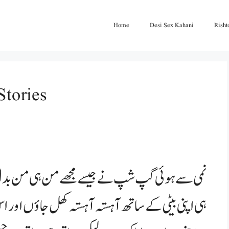
Home
Desi Sex Kahani
Risht
خاندانی تعلقات قسط
نمی سے ہوئی گپ شپ نے جیسے مجھے من ہی من بدل کر
ہی اپنی بیٹی کے ساتھ آہستہ آہستہ کھل جاؤں اور اس