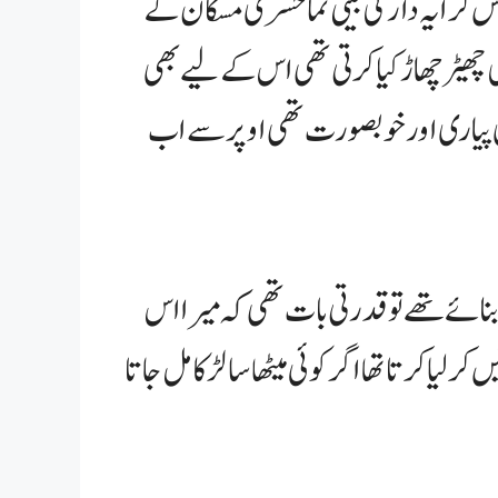
س کرایہ دار کی بیٹی نما خسری مسکان کے
 کی چھیڑ چھاڑ کیا کرتی تھی اس کے لیے بھی
 بڑی پیاری اور خوبصورت تھی اوپر سے اب
ائے تھے تو قدرتی بات تھی کہ میرا اس
 لیا کرتا تھا اگر کوئی میٹھا سا لڑکا مل جاتا