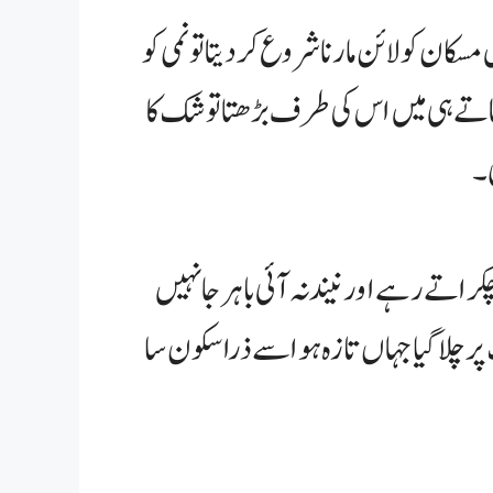
سکان کو لائن مارنا شروع کر دیتا تو نمی کو
 بتاتے ہی میں اس کی طرف بڑھتا تو شک کا
ی۔
اتے رہے اور نیند نہ آئی باہر جا نہیں
 پر چلا گیا جہاں تازہ ہوا سے ذرا سکون سا