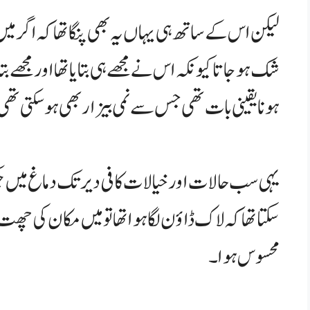
لیکن اس کے ساتھ ہی یہاں یہ بھی پنگا تھا کہ اگر میں م
شک ہو جاتا کیونکہ اس نے مجھے ہی بتایا تھا اور مجھے
ہونا یقینی بات تھی جس سے نمی بیزار بھی ہو سکتی تھ
یہی سب حالات اور خیالات کافی دیر تک دماغ میں چکر
سکتا تھا کہ لاک ڈاؤن لگا ہوا تھا تو میں مکان کی چھت
محسوس ہوا۔