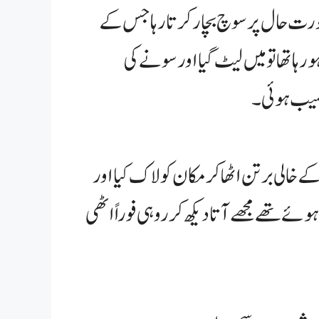
صورت حال پر سوچ بچار کرتا رہا جس کے
رہا تھا تو میں لیٹ گیا اور سونے کی
صیب ہوئی۔
 خالی برتن اٹھا کر مکان کو لاک کیا اور
وئے تھے مجھے آتا دیکھ کر روہی فوراً اٹھی