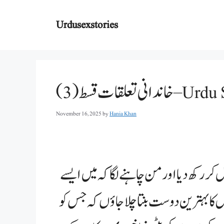
Skip
to
Urdusexstories
content
 (3) – Urdu Stories
November 16, 2025
by
Hania Khan
 رکھ دیا اور من چاہنے لگا کہ میں ایسے
 کا بہترین دوست بنتا چلا جاؤں کہ جس کو