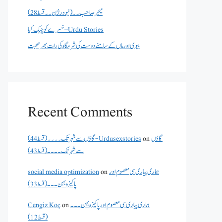
میجر صاحب۔۔( نیو ورژن ۔۔قسط 28)
خسرے کو چیک کیا – Urdu Stories
بیوی اور ماں کے سامنے دوست کی شرمگاہ کی رات بھر صحبت
Recent Comments
گاؤں
on
گاؤں سے شہر تک۔۔۔۔(قسط 44) - Urdusexstories
سے شہر تک۔۔۔۔(قسط 43)
ہماری پیاری سی معصوم اور
on
social media optimization
پاکیزہ بہن۔۔۔(قسط33)
ہماری پیاری سی معصوم اور پاکیزہ بہن۔۔۔
on
Cengiz Koç
(قسط12)