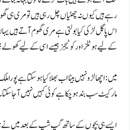
رہے ہیں کیوں نہ چھٹیاں چل رہی ہیں تو مری ہی گھ
اس پاگل لڑکی کیا بولتی ہے مری گھوم آتے ہیں یہاں
کے لیے ہوٹلز اور کوٹیجز جیسے اسی کے لیے کھولے ب
میں: اچھا لڑو نہیں بیٹا اب بھلا کیا ہو سکتا ہے پو
مارکیٹ سب بند ہو چکا ہے کوئی کہیں نہیں آ جا سکتا۔
ایسے ہی بچوں کے ساتھ گپ شپ کے بعد میں نے ناشتہ