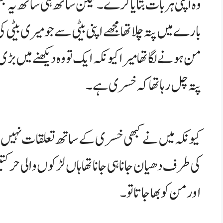
وہ اپنی ہر بات بتایا کرے۔ لیکن ساتھ ہی ساتھ یہ ج
بارے میں پتہ چلا تھا مجھے اپنی بیٹی سے جو میری بیٹی
من ہونے لگا تھا میرا کیونکہ ایک تو وہ دیکھنے میں
پتہ چل رہا تھا کہ خسری ہے۔
کیونکہ میں نے کبھی خسری کے ساتھ تعلقات نہیں بن
کی طرف دھیان جانا ہی جانا تھا ہاں لڑکوں والی حرکتیں کر
اور من کو بھا جاتا تو۔