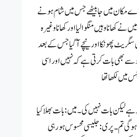
رے مکان میں جا بیٹھے جس میں شام ہونے
ں نے کھانا وہیں منگوا لیا اور کھانا وغیرہ
ی سگریٹ پھونکا اور نیچے آ گیا جس کے بعد
 خود سے بھی بات کرتی ہے کہ نہیں اور اسی
ے لیکن بات نہیں کی۔ میں:بات بھلا کیا
 گی تم۔ پری:جلیسی محسوس ہو رہی