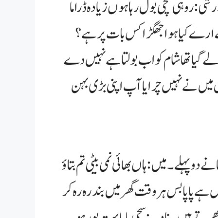
ے۔ رشی:روہی سچی بول رہا ہوں زیادہ ڈراما
ے ارے کیا ہوا جھگڑا کس بات پر ہے؟
 لے گیا تھا شام کو اب بولتا ہے نہیں دے
میں نے نہیں چرایا آپ اپنی بڑی بہن
ے دو پہلے۔ میں:ہاں بھائی نمی بیٹی تم بتاؤ
ہے پاپا بس ہر وقت گھر میں بند رہ رہ کر
رتے ہیں۔ نادیہ:سچی پاپا بہت بور ہو