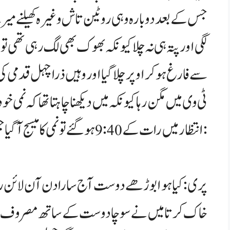
جس کے بعد دوبارہ وہی روٹین تاش وغیرہ کھیلنے می
لگی اور پتہ ہی نہ چلا کیونکہ بھوک بھی لگ رہی تھی تو می
سے فارغ ہو کر اوپر چلا گیا اور وہیں ذرا چہل قدمی ک
ٹی وی میں مگن رہا کیونکہ میں دیکھنا چاہتا تھا کہ نمی
انتظار میں رات کے 9:40 ہو گئے تو نمی کا میسج آ گیا جس میں لکھا تھا:
پری: کیا ہوا بوڑھے دوست آج سارا دن آن لائن رہ
خاک کرتا میں نے سوچا دوست کے ساتھ مصروف ہو