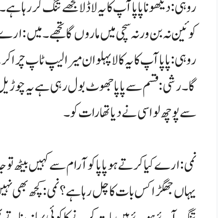
روہی: دیکھو نا پاپا آپ کا یہ لاڈلا مجھے تنگ کر رہا ہ
کوئین نہ بن ورنہ سچی میں ماروں گا تجھے۔ میں:ار
روہی:پاپا آپ کا یہ کالا پہلوان میرا لیپ ٹاپ چرا کر
گا۔ رشی:قسم سے پاپا جھوٹ بول رہی ہے یہ چوڑیل 
سے پوچھ لو اسی نے دیا تھا رات کو۔
نمی: ارے کیا کرتے ہو پاپا کو آرام سے کہیں بیٹھ تو جان
یہاں جھگڑا کس بات کا چل رہا ہے؟ نمی:کچھ بھی نہیں 
تنگ آئے ہوئے ہیں بات کرنے کا کوئی بہانہ بناتے پھ