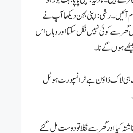
وم آئیں۔ رشی:اپنی بہن دیکھا آپ نے
 گھر سے کوئی نہیں نکل سکتا اور وہاں اس
یٹھے ہوں گے نا۔
را ملک ہی لاک ڈاؤن ہے ٹرانسپورٹ ہوٹل
 کیا اور گھر سے نکلا تو دوست مل گئے