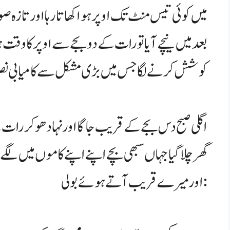
میں کوئی تیس منٹ تک اوپر ہوا کھاتا رہا اور تازہ 
بعد میں نیچے آیا تو رات کے دو بجے سے اوپر کا وقت ہو 
کوشش کرنے لگا جس میں بڑی مشکل سے کامیابی ن
اگلی صبح دس بجے کے قریب جاگا اور نہا دھو کر رات کے
گھر چلا گیا جہاں سبھی بچے اپنے اپنے کاموں میں لگے ہ
اور میرے قریب آتے ہوئے بولی: