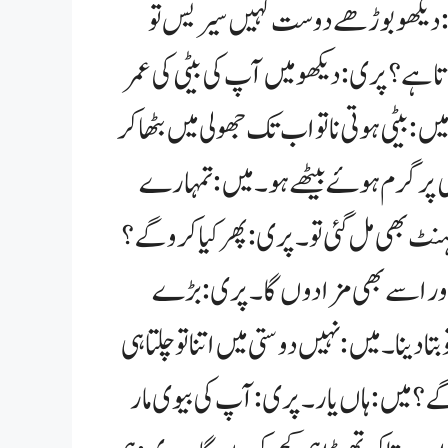
:دیکھو بوڑھے دوست کہیں سیریس تو
ا ہے؟ پری:دیکھو میں آپ کی بیٹی کی عمر
:بیٹی ہوتی نا تو اب تک جھولی میں بٹھا کر
ٹی پر گرم ہوۓ بیٹھے ہو۔ میں:تمہارے
نٹ بھی مل گئی تو۔ پری:پھر کیا کرو گے؟
گا اور اسے بھی مزا دوں گا۔ پری:بڑے
 بتا دینا۔ میں:نہیں دوستی میں اتنا تو چلتا ہی
گے؟ میں:ہاں یار۔ پری:آپ کی بیوی مار