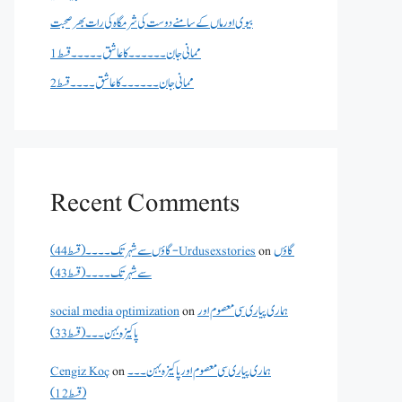
بیوی اور ماں کے سامنے دوست کی شرمگاہ کی رات بھر صحبت
ممانی جان ۔۔۔۔۔۔کا عاشق ۔۔۔۔۔قسط 1
ممانی جان ۔۔۔۔۔۔کا عاشق ۔۔۔۔قسط 2
Recent Comments
گاؤں
on
گاؤں سے شہر تک۔۔۔۔(قسط 44) - Urdusexstories
سے شہر تک۔۔۔۔(قسط 43)
ہماری پیاری سی معصوم اور
on
social media optimization
پاکیزہ بہن۔۔۔(قسط33)
ہماری پیاری سی معصوم اور پاکیزہ بہن۔۔۔
on
Cengiz Koç
(قسط12)