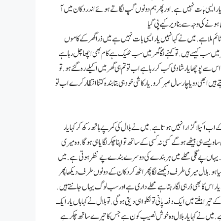
ہیں یار ایسی بات نہیں ہے . اور پِھر ہم دونوں گپ لگاتے ہوئے اندر دکان میں آ
م ملا ہے. میں نے کہا نہیں یار ایسی بات نہیں ہے میں ذرا گھر کے کاموں
ر میں سب کیسے ہیں . تو کہنے لگا گھر میں سب ٹھیک ہے کام بھی اچھا چل رہا ہے
س سے پوچھا یار شادی کب کر رہا ہے اب تو تم ہی گھر میں اکیلے رہ گئے ہو . تو
بھی دو یا چار سال صبر کرو . یار کا شی خود ہی بتا بندہ کتنا انتظار کرے اب تو
 ب اکیلا گزارا نہیں ہوتا ہے . میں نے بلال کی کمر پے ہاتھ رکھ کر کہا یار
یسے ہی بیٹھے ہو گے کسی نہ کسی کے ساتھ تو اپنا چکر لگایا ہی ہو گا . وہ میری
یتا ہے . یہاں پے گلی محلے میں ہر بندے کی دوسرے بندے پے نظر ہوتی ہے . میں
ا ہو . بلال میری طرف دیکھنے لگا پِھر اٹھ کر دکان کے دونوں طرف دیکھا پِھر
کن یار اس کا بھی ڈر ہی لگا رہتا ہے محلے داری ہے اور سب لوگ یہاں جانتے ہیں .
یرا ہفتے میں ایک دفعہ پانی تو نکلوا ہی دیتی ہو گی . تو بلال نے کہا ہاں یار ایک
رہتا ہے . میں نے کہا یار بلال وہ خوش نصیب کون ہے جس کا تیرے ساتھ چکر ہے