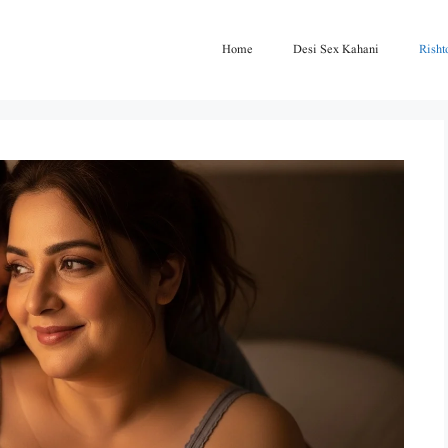
Home
Desi Sex Kahani
Risht