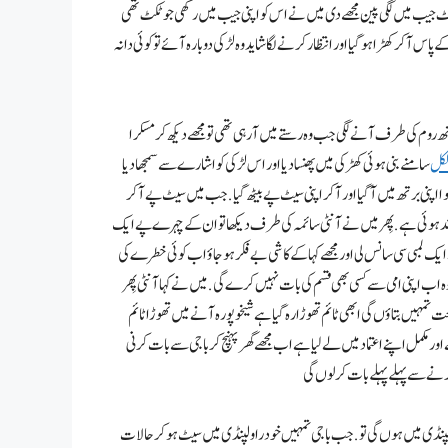
رنٹ جیب میں لگی پین مجھے دی میں نے اس کو اپنی جیب میں رکھی جو ٹکٹ تھی
 آ کر کھڑا ہو گیا اور انتظار کرنے لگا شاید وہ لڑکی دوبارہ آئے تو کوئی دانہ
سے باہر نکلی اور دوبارہ باتھ روم کی طرف آنے لگی جب وہ رستے میں آ رہی تھی تو مجھے دیکھ کر مسکرا
لکل
سامنے بنی ہوئی کھڑکی میں پھنسا دیا اور اس لڑکی کو اشارے سے سمجھا دیا
ہوا اپنی برتھ میں آ گیا اور آ کر اپنی سیٹ پے بیٹھ گیا. جب میں سیٹ پے آ کر
 کال بند ہوئی ہے . پِھر میں نے آنٹی سائمہ کی طرف دیکھا تو ان کے چہرے پے ایک
 نے ایک لمبی سی سانس لی اور مجھے کہا کے کا شی بے فکر ہو جاؤ اب کوئی خطرے کی
ہ اب اپنی امی سے کسی بھی قسم کی بات نہیں کرے گی . میں نے کہا آنٹی پِھر
عت تمہیں بتاؤں گی ابھی ٹائم تھوڑا رہ گیا ہے شیخوپورہ آنے میں تھوڑا ٹائم
ہے اور مکمل اپنے اعتماد میں لے لیا ہے اب مجھے گھر پہنچ کر باجی سے بات کرنی
رنے سے پہلے پہلے بات کر لوں گی
اولپنڈی میں ہوں گی تو . جب باجی تمہیں خود راولپنڈی میں سیٹ ہو کر حالات