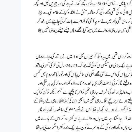
کو میں نمبر لکھواتا ہوں مجھے اس پے 500 کا بیلنس ڈال دیں اس نے فوراً نمبر پے بیلنس ٹرانسفر کر دیا میں نے اس کو 500 دیئے اور کچھ کھانے پینےکی اور چیزیں لیں اور کچھ
کال ملائی ہوئی تھی مجھے دیکھ کر سائمہ آنٹی نے اشارہ کیا کے خاموشی سے بیٹھ
کر رہی تھی پِھر میں نے سوچا آنٹی کو آرام سے بات کرنی چاہیے میں اٹھ کر
ی میں وہاں ہی دروازے میں بیٹھ گیا. مجھے وہاں بیٹھے بیٹھے پتہ ہی نہیں چلا
ات کر رہی تھی . میں یہ دیکھ کر حیراں بھی ہوا . میں نے برتھ کی بجاے وہاں
سے سیدھا باتھ روم میں چلا گیا اور پِھر باتھ روم سے فارغ ہو کر باہر نکلا تو باتھ روم کے دروازے پے ایک بڑی ہی سیکسی سی کوئی لگ بھاگ 23یا24 سال کی لڑکی کھڑی باتھ
مائل پاس کی اس نے بھی مجھے ہلکی سی سمائل پاس کی اور فوراً باتھ روم میں گھس
کر دروازہ بند کر لیا میں وہاں ہی ساتھ میں ٹرین کے دروازے پے کھڑا ہو گیا اور باہر کی ٹھنڈی ہوا لینے لگا . کوئی 5 منٹ بَعْد ہی باتھ روم کا دروازہ کھلا اور وہ لڑکی باہر نکلی اور
 جب وہ اپنی برتھ کی طرف جا رہی تھی تو اس کا پیچھے سے جسم دیکھا تو لن کو ایک
چلتے ہوئے اوپر نیچے مٹک رہی تھی میں ابھی اس کی بُنڈ کا نظارہ ہی لے رہا تھا کے
 کو گھور تے ہوئے دیکھ لیا تھا . اس نے مجھے مصنوعی سا غصہ دکھایا اور پِھر
کو دانہ ڈالا جا سکتا ہے . میں وہاں دروازے پے ہی کھڑا ہو کر اس کے بارے میں
ں وہاں دیکھا اور بوگی کے دوسرے کون پے ایک بندہ کھڑا سگریٹ پی رہا تھا