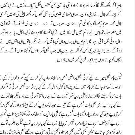
باہر آ کر مجھے گلے لگا کر ملا اور بولا. ) واہ کا شی یار آج چن کیتھوں نکل آیا اے (میں نے کہا ن
کر بیٹھ گئے بلال نے اپنی دکان سے ہی ٹھنڈی پیپسی کی بوتل کھول کر مجھے پیش کی جو میں گرمی ہونے کی وجہ سے بنا دیر کیے پی گیا .
بلال مجھ سے پوچھنے لگا یار کا شی تم اتنے دن سے یہاں آئے ہوئے ہو میری طرف آنے کا آج ٹائ
میں مصروف تھا اِس لیے ٹائم نہیں مل سکا . میں نے کہا تم سناؤ کام دھندہ کیسا چل رہا ہے اور گھ
دال روٹی نکل آتی ہے . پِھر ہم یوں ہی یہاں وہاں کی باتیں کرنے لگے . باتوں ہی باتوں میں نے ا
وہ آگے سے بولا یار میری کس کو فکر ہے ہے یہاں جب بھی گھر والوں کو کہتا ہوں آگے سے کہتے ہیں ا
دکان کو چلا تا ہوں پورا پورا خرچہ گھر میں دیتا ہوں
لیکن پِھر بھی میرے لیے کوئی ابھی راضی نہیں ہوتا بندہ ا ب کیا کرے کیسے گھر والوں کو کہے کے ا
حوصلہ رکھ ہو جائے گا . پِھر میں نے ویسے ہی گول مول کر کے کہا یار شادی نہیں ہوئی تو تم کون سا و
بات سن کر ہنسنے لگا اور بولا کا شی یار یہ شہر نہیں ہے کے یہاں اتنا آسانی سے بندہ چکر چلا ل
نے کہا یار اب ایسی بھی بات نہیں ہے کے تیرے جیسا بندہ چُپ کر کے بیٹھا ہو اور کچھ بھی نہ کی
کرسی پے بیٹھ گیا اور بولا یار ایسی بات نہیں ہے کا شی یار ایک آدھا بندہ تو رکھنا ہی پڑتا ہے لی
اِس لیے آج تک اس سے زیادہ مزہ نہیں مل پایا. میں نے کہا یار ہاں یہ تو ہے لیکن چلو یہ تو ہے کے ت
دفعہ تو ہو ہی جاتا ہے لیکن کبھی نہیں بھی ہوتا وہ بھی ڈرتی رہتی ہے اور مجھے بھی ڈر ہی لگا 