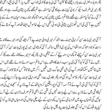
پِھر دوبارہ کھڑکی سے باہر دیکھنے لگا لیکن آنٹی کی بات کا کوئی جواب نہیں دیا . آنٹی کی بیٹی ابھی 
پِھر میری طرف دیکھ کر بولی کیا بات ہے کا شی کیا مسئلہ ہے تم مجھے کچھ پریشان لگ رہے ہو . مجھ
آنٹی نے کہا کیا مسئلہ ہے مجھے بتاؤ تم اتنے پریشان کیوں ہو اتنا کچھ ہمارے درمیان ہونے کے ب
نہیں ہے آنٹی جی بس تھوڑی پریشانی بنی ہوئی تھی اِس لیے خاموش بیٹھا تھا اور آپ کو بتانے 
آنٹی میری بات سن کر اپنی سیٹ سے اٹھ کر میری والی سیٹ پے آ کر بیٹھ گئی اور میرے کاندھے پے ہا
رات کو جو دھماکہ ہوا تھا اس کی پوری ڈیٹیل سائمہ آنٹی کو بتا دی . میری پوری بات سن کر آنٹی کا
میری بات سن کر پہلے تو کچھ دیر منہ نیچے کر کے بیٹھی رہی . پِھر یکدم میرے کاندھے سے پکڑ کر 
. میں نے آنٹی کو کہا آنٹی جی یہ سب رات کا واقعہ ہے اس ٹائم سب سوئے ہوئے تھے میں اس ٹائم 
میں بتا نہیں سکتا تھا اور آپ کی ا می بھی جاگ رہیں تھیں . اگر میں بتاتا تو کس کو بتاتا اور کب بتاتا .
آنٹی کو کہا آنٹی جی آپ نے تو آسمہ آنٹی کو پورا یقین کروایا تھا کے آپ نازیہ کو سمجھا دیں گی ا
جائیں گی تو وہاں پے میں خود باجی کے پاس کچھ دن کے لیے چلی جاؤں گی اور وہاں ہی نازیہ کو ا
کیا پتہ تھا کے اس کو اتنی جلدی بات پتہ چل جائے گی