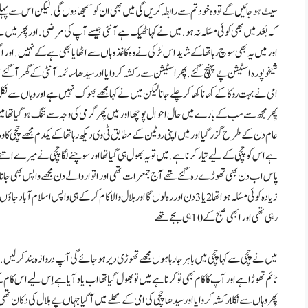
سیٹ ہو جائیں گے تو وہ خود تم سے رابطہ کریں گی میں بھی ان کوسمجھا دوں گی . لیکن اس سے پہلے ان 
کہ بَعْد میں بھی کوئی مسئلہ نہ ہو . میں نے کہا ٹھیک ہے آنٹی جیسے آپ کی مرضی . اور پِھر میں 
اور میں یہ بھی سوچ رہا تھا کے شاید اس لڑکی نے وہ کاغذ وہاں سے اٹھایا بھی ہے کے نہیں . اور اگر 
شیخوپورہ اسٹیشن پے پہنچ گئے. پِھر اسٹیشن سے رکشہ کروایا اور سیدھا سائمہ آنٹی کے گھر آ گئے 
امی نے بہت روکا کے كھانا کھا کر چلے جانا لیکن میں نے کہا مجھے بھوک نہیں ہے اور وہاں سے نکل
پِھر مجھ سے سب کے بارے میں حال احوال پوچھا اور میں پِھر گرمی کی وجہ سے تنگ ہو گیا تھا میں
عام دن کے طرح گزر گیا اور میں اپنی روٹین کے مطابق ٹی وی دیکھ رہا تھا کے یکدم مجھے چچی کا وہ ک
ہے اس کو چچی کے لیے تیار کرنا ہے . میں تو یہ بھول ہی گیا تھا اور سوچنے لگا چچی نے میرے 
پاس اب دن بھی تھوڑے رہ گئے تھے آج جمعرات تھی اور اتوار والے دن مجھے واپس بھی جانا تھا . 
زیادہ کوئی مسئلہ ہوا تھا 2 یا 3 دن اور رہ لوں گا اور بلال والا کام کر کے ہی واپس ا
رہی تھی اور ابھی صبح کے10 ہی بجے تھے
میں نے چچی سے کہا چچی میں باہر جا رہا ہوں مجھے تھوڑی دیر ہو جائے گی آپ دروازہ بند کر لیں . تو
ٹائم تھوڑا ہے اور آپ کا کام بھی تو کرنا ہے میں تو بھول گیا تھا اب یاد آیا ہے اِس لیے اس ک
پِھر وہاں سے نکلا رکشہ کروایا اور سیدھا چچی کی امی کے محلے میں آ گیا جہاں پے بلال کی دکان تھی