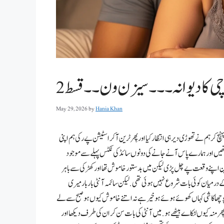
ی کا دیوانہ ۔۔۔سیزن ون ۔۔قسط 2
May 29, 2026
by
Hania Khan
نچ کر ہم نے تھوڑی دیر ہی انتظار کیا اور پِھر ٹرین آ کر اسٹیشن پے رکی ہم اپنی
وئی تھیں اور ہمارے پاس آنے جانے کی دونوں سائڈ کی ٹکٹس پہلے سے موجود
 ٹرین اپنے وقعت پے چل پڑی لیکن میں بدستور خاموش تھا اور کھڑکی سے باہر
کے درمیان کوئی بات شروع نہیں ہوئی تھی . لیکن سائمہ آنٹی بار بار میری
 پوچھا کا شی کہاں کھوئے ہوئے ہو خیر ہے نہ اتنے خاموش کیوں ہو صبح سے لے
یں رہے ہو . تم نے تو 3 دن دِل بھر کا مزہ کیا ہے پِھر منہ کیوں لٹکا ے بیٹھے ہو . میں آنٹی کی بات سن کر ان کی طرف دیکھا اور