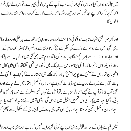
میں چلتا ہوا وہاں گیا اور اس کو کہا بھائی صاحب آپ کے پاس کوئی پین ہے . تو اس نے اپنی ف
اس کو پھاڑ کر اس پے اپنا نمبر لکھا اور پین واپس اس بندے کو دے کر دوبارہ اس ہی دروازے کے پاس
ڈالوں گا
اور پِھر میرا شق ٹھیک ثابت ہوا کوئی 15 منٹ بعد دوبارہ وہ اپنی برتھ 
رہی تھی . میں نے دوسرے بندے کی نظر سے بچ کر جلدی سے وہ نمبر والا کاغذ باتھ روم کے
با
اور دوبارہ دروازے سے باہر دیکھنے لگا جب وہ لڑکی باتھ روم میں چلی گئی میں فوراً وہاں سے چلتا 
بیٹھا تو دیکھا اس ٹائم سائمہ آنٹی اپنا موبائل اپنے بیگ میں رکھ رہی تھی . لگتا تھا ابھی شاید
اطمینان تھا . میں نے آنٹی سے پوچھا آنٹی کیا ہوا کچھ مجھے بھی بتاؤ نازیہ نے کیا کہا ہے . آنٹی
بات نہیں ہے میں نے نازیہ سے پوری بات کر لی ہے اور اس کو مکمل اعتماد میں لے لیا ہے اور و
بھی آپ بتاؤ تو آپ نے کیسے اس کو منایا ہے . تو آنٹی نے کہا یہ لمبی اسٹوری ہے میں پِھر کسی وق
باقی رہ گیا ہے . میں پِھر کسی دن تمہیں ڈیٹیل میں بتاؤں گی . ابھی تو میں نے نازیہ کو سمجھا دیا 
ہے اور ان کو مکمل یقین کروانا ہے اور باقی رہی تمہاری بات میں آج باجی کے سکول سے چھٹی ک
لیکن تم نے باجی کے ساتھ فلحال نہ ہی فون پے کوئی بھی رابطہ نہیں کرنا ہے اور نا ہی جب وہ ر