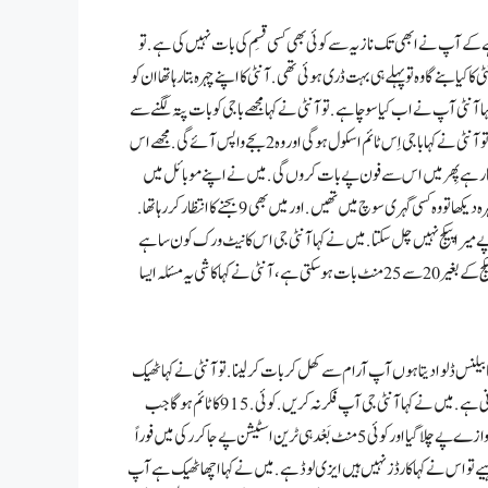
 کے آپ نے ابھی تک نازیہ سے کوئی بھی کسی قسِم کی بات نہیں کی ہے . تو
کیا بنے گا وہ تو پہلے ہی بہت ڈری ہوئی تھی . آنٹی کا اپنے چہرہ بتا رہا تھا ان کو
ا آنٹی آپ نے اب کیا سوچا ہے . تو آنٹی نے کہا مجھے باجی کو بات پتہ لگنے سے
بند کروانا ہو گا . میں نے کہا تو آنٹی جی یہ اب کیسے ہو گا . تو آنٹی نے کہا باجی اِس ٹائم اسکول ہو گی اور وہ 2 بجے واپس آئے گی . مجھے اس
ی ہے مجھے اس کے اٹھنے کا انتظار ہے پِھر میں اس سے فون پے بات کروں گی . میں نے اپنے موبائل میں
دیکھا 9 بجنے میں ابھی 15 منٹ باقی تھے . پِھر ہم دونوں خاموش ہو کر بیٹھ گئے . سائمہ آنٹی کا چہرہ دیکھا تو وہ کسی گہری سوچ میں تھیں . اور میں بھی 9 بجنے کا انتظار کر رہا تھا .
ے میرا پیکج نہیں چل سکتا . میں نے کہا آنٹی جی اس کا نیٹ ورک کون سا ہے
آنٹی نے کہا یو فون کا ہے میں نے کہا آنٹی جی میرا نمبر تو جیز کا ہے اگر آپ اس سے کریں گی تو پیکج کے بغیر 20 سے 25 منٹ بات ہو سکتی ہے ، آنٹی نے کہا کا شی یہ مسئلہ ایسا
 نے کہا آنٹی جی پِھر تو تھوڑی دیر میں اگلا اسٹیشن آنے والا ہے میں وہاں سے آپ کو 500 کا بیلنس ڈلوا دیتا ہوں آپ آرام سے کھل کر بات کر لینا . تو آنٹی نے کہا ٹھیک
ہے . جب اسٹیشن پے گاڑی رکے تو فوراً جا کر بیلنس ڈال دو مجھے جلد سے جلد نازیہ سے بات کرنی ہے . میں نے کہا آنٹی جی آپ فکر نہ کریں . کوئی.15 9 کا ٹائم ہو گا جب
ٹرین نے اپنا ہارن بجایا تو میں سمجھ گیا اگلا اسٹیشن آ گیا ہے میں وہاں سے فوراً اٹھا اور ٹرین کے دروازے پے چلا گیا اور کوئی 5 منٹ بَعْد ہی ٹرین اسٹیشن پے جا کر رکی میں فوراً
چاہیے تو اس نے کہا کارڈز نہیں ہیں ایزی لوڈ ہے . میں نے کہا اچھا ٹھیک ہے آپ