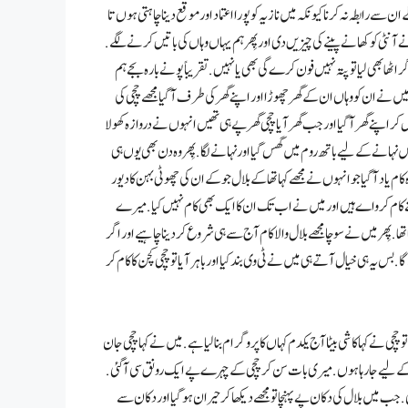
سے رابطہ نہ کرنا کیونکہ میں نازیہ کو پورا اعتماد اور موقع دینا چاہتی ہوں تا
نے آنٹی کو کھانے پینے کی چیزیں دی اور پِھر ہم یہاں وہاں کی باتیں کرنے لگے .
اٹھا بھی لیا تو پتہ نہیں فون کرے گی بھی یا نہیں . تقریباً پونے بارہ بجے ہم
میں نے ان کو وہاں ان کے گھر چھوڑا اور اپنے گھر کی طرف آ گیا مجھے چچی کی
 کر اپنے گھر آ گیا اور جب گھر آیا چچی گھر پے ہی تھیں انہوں نے دروازہ کھولا
 نہانے کے لیے باتھ روم میں گھس گیا اور نہانے لگا. پِھر وہ دن بھی یوں ہی
ام یاد آ گیا جو انہوں نے مجھے کہا تھا کے بلال جو کے ان کی چھوٹی بہن کا دیور
اتنے کام کرواےہیں اور میں نے اب تک ان کا ایک بھی کام نہیں کیا . میرے
پِھر میں نے سوچا مجھے بلال والا کام آج سے ہی شروع کر دینا چاہیے اور اگر
سلام آباد جاؤں گا . بس یہ ہی خیال آتے ہی میں نے ٹی وی بند کیا اور باہر آیا تو چچی کچن کا کام کر
 چچی نے کہا کا شی بیٹا آج یکدم کہاں کا پروگرام بنا لیا ہے. میں نے کہا چچی جان
ام کے لیے جا رہا ہوں . میری بات سن کر چچی کے چہرے پے ایک رونق سی آ گئی .
 . جب میں بلال کی دکان پے پہنچا تو مجھے دیکھا کر حیران ہو گیا اور دکان سے