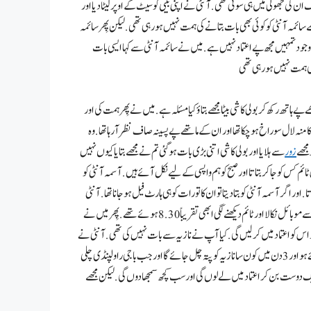
تک ان کی جھولی میں ہی سوئی تھی . آنٹی نے اپنی بیٹی کو سیٹ کے اوپر لیٹا دیا اور
ے سائمہ آنٹی کو کوئی بھی بات بتانے کی ہمت نہیں ہو رہی تھی . لیکن پِھر سائمہ
اوجود تمہیں مجھ پے اعتماد نہیں ہے. میں نے سائمہ آنٹی سے کہا ایسی بات
کی ہمت نہیں ہو رہی تھی
تھ رکھ کر بولی کا شی بیٹا مجھے بتاؤ کیا مسئلہ ہے . میں نے پِھر ہمت کی اور
 منہ لال سوراخ ہو چکا تھا اور ان کے ماتھے پے پسینہ صاف نظر آ رہا تھا . وہ
مجھے
زور
سے ہلایا اور بولی کا شی اتنی بڑی بات ہو گئی تم نے مجھے بتایا کیوں نہیں
کس کو جا کر بتاتا اور صبح کو ہم واپسی کے لیے نکل آئے ہیں . آسمہ آنٹی کو
 اور اگر آسمہ آنٹی کو بتا دیتا تو ان کا تو رات کو ہی ہارٹ فیل ہو جانا تھا . آنٹی
میری بات سن کر پِھر خاموش ہو گئی اور پِھر جلدی سے اٹھی اور اپنی سیٹ پے جا کر اپنے بیگ سے موبائل نکالا اور ٹائم دیکھنے لگی ابھی تقریباً8.30ہوئے تھے. پِھر میں نے
ور اس کو اعتماد میں کر لیں گی . کیا آپ نے نازیہ سے بات نہیں کی تھی . آنٹی نے
کہا کا شی میں نے نازیہ سے اِس لیے بات نہیں کی تھی کے ابھی تو تم صرف 3 دن کے لیے آئے ہو اور 3 دن میں کون سا نازیہ کو پتہ چل جائے گا اور جب باجی راولپنڈی چلی
یک دوست بن کر اعتماد میں لے لوں گی اور سب کچھ سمجھا دوں گی . لیکن مجھے