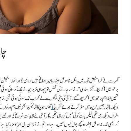
چاچ
گھر سے لے کر اسٹیشن تک میں بالکل خاموش بیٹھا رہا میرا دماغ کہیں اور ہی لگا ہوا تھا . اسٹیشن پہ
برتھ میں آ کر بیٹھ گئے . ہماری آنے اور جانے کی ٹکٹس تو پہلے ہی نزیر چچا نے بُک کروائی ہ
تھیں لہذا ہم برتھ میں آ کر بیٹھ گئے . آنٹی کی بیٹی تو گھر سے لے کر اب تک سوئی ہوئی تھی .
دیکھ رہا تھا . ہمیں ٹرین میں سفر کرتے ہوئے تقریباً
1
گھنٹہ ہو چکا تھا لیکن ابھی تک ہم دونوں 
طرف دیکھ رہی تھی لیکن بات کوئی نہیں کر رہی تھی . پِھر آنٹی نے ہی بات شروع کی اور مجھے
کر ابھی تک خاموش بیٹھے ہو کچھ بول کیوں نہ