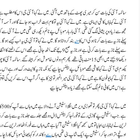
سائمہ آنٹی کی بات سن کر میری پھٹ کے ہاتھ میں آ گئی . میں نے کہا آنٹی جی اِس کا مطلب ہے
آنٹی نے کہا ہاں کا شی ایسا ہی ہے . میں نے کہا آنٹی یہ تو کام بہت خراب ہو جائے گا اور آسمہ آنٹی کا 
مجھ سے زیادہ پریشانی لگ گئی تھی. آنٹی بار بار موبائل پے ٹائم دیکھ رہی تھی میں نے آنٹی سے کہ
پہلے نازیہ سے بات کرنا ہو گی اس کا
منہ
سے پہلے نازیہ سے بات کرنی ہے اور نازیہ صبح 9 بجے تک اَٹھ جات
یکدم ہی آنٹی نے کہا کا شی مجھے موبائل پے بیلنس چاہیے کیونکہ نازیہ کا نیٹ ورک اور ہے اس پ
ہے اِس میں کافی ٹائم لگ سکتا ہے مجھے زیادہ بیلنس چاہیے
میں
اونچے اترا اور جا کر اسٹیشن پے ایک شاپ بنی تھی وہاں
سے
دکاندار کو کہا بھائی موبائل کارڈ 