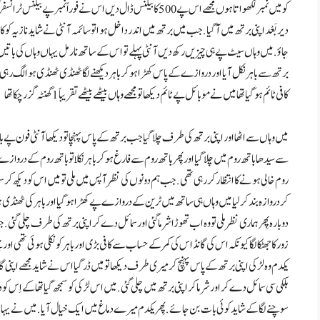
دیر بَعْد اپنی برتھ میں آ گیا . جب میں برتھ میں اندر داخل ہوا تو سائمہ آنٹی نے شاید نازیہ کو 
جاؤ . میں وہاں سیٹ پے ہی چیزیں رکھ دیں آنٹی پہلے تو اس کے ساتھ نارمل یہاں وہاں کی باتیں 
برتھ سے باہر نکل آیا اور دروازے کے پاس کھڑا ہو کر باہر دیکھنے لگا ٹھنڈی ٹھنڈی ہوا لگ رہی تھ
کافی ٹائم ہو گیا تھا میں نے موبائل پے ٹائم دیکھا تو مجھے وہاں بیٹھے بیٹھے تقریباً 1 گھنٹہ گزر چکا تھا
میں وہاں سے اٹھا اور اپنی برتھ کی طرف چلا گیا جب برتھ کے پاس پہنچا تو دیکھا آنٹی فون پے ب
روم خالی ہونے کا انتظار کر رہی تھی . جب ہم دونوں کی نظر آپس میں ملی تو میں اس کو دیکھ کر س
دوبارہ پِھر ہماری نظر ملی تو وہ اب تھوڑا شرما گئی اور سمائل دے کر اپنی برتھ کی طرف چلی گئی .
زور کا جھٹکا لگا کیونکہ اس کی گانڈ اس کی کمر کے حساب سے کافی بڑی اور باہر کو نکلی ہوئی تھی اور 
یکدم وہ لڑکی اپنی برتھ کے پاس پہنچ کر میری طرف دیکھا تو میں ڈر گیا اس نے شاید مجھے اپنی گانڈ
ہلکی سی سمائل دے کر اور شرما کر اپنی برتھ میں چلی گئی . میں اس لڑکی کو سمجھ گیا تھا کے اِس 
سوچنے لگا کے شاید کوئی بات بن جائے . پِھر یکدم میرے دماغ میں ایک خیال آیا . میں نے یہا