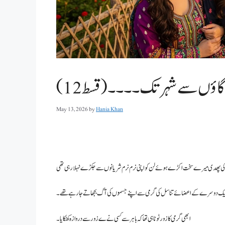
اؤں سے شہر تک۔۔۔۔(قسط 12)
May 13, 2026
by
Hania Khan
 کی پھدی میرے سخت اکڑے ہوئے لن کو اپنی نرم نرم شریانوں سے جکڑے نہلا رہی تھی
ک دوسرے کے اعضائے تناسل کی گرمی سے اپنے جسموں کی آگ بجھاتےجا رہے تھے۔
ابھی گرمی کا زور ٹوٹا ہی تھا کہ باہر سے کسی نےے زور سے دروازہ کھٹکایا۔