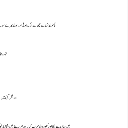
چھنو تیزی سے مجھ سے الگ ہوئی اور بولی میرے سوہنے 
تو وہ جلدی سے نک
اور نکل گئی میں
میں وہاں سے نکلا اور کھوہ والی طرف گیا۔جدھر رستے میں شازی ل