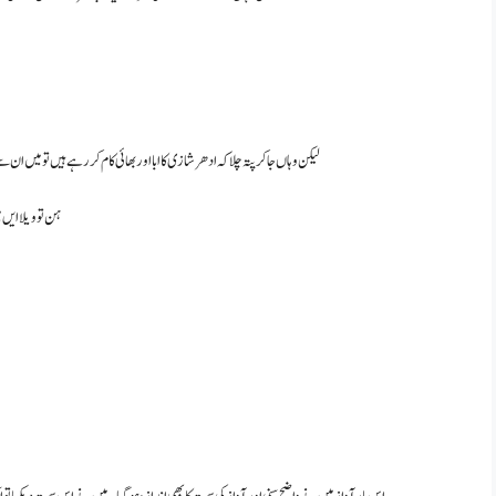
لیکن وہاں جا کر پتہ چلا کہ ادھر شازی کا ابا اور بھائی کام کر رہے ہیں تو میں
ہن تو ویلا ایں