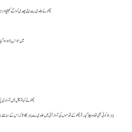
چھنو نےجلدی سے اپنی پھدی کو اگے کھینچا اور 
میں حواس باختہ ہو گیا 
چھنو نے کہا تو چل میں آوندی پئ
باہر جو کوئی بھی تھا وہ چلا گیا۔ تو چھنو کے قدموں کی آواز آئی میں جلدی سے باہر نکلا تاکہ اس کے سامنے ب