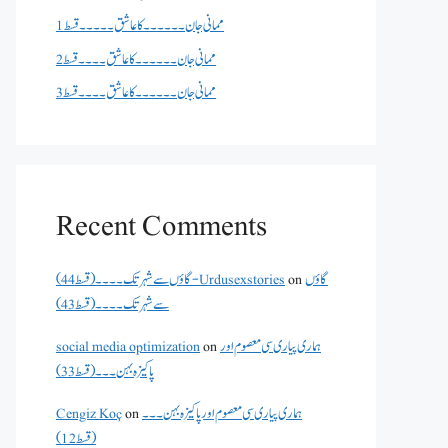
ممانی جان ۔۔۔۔۔۔کا عاشق ۔۔۔۔۔قسط 1
ممانی جان ۔۔۔۔۔۔کا عاشق ۔۔۔۔قسط 2
ممانی جان ۔۔۔۔۔۔کا عاشق ۔۔۔۔قسط 3
Recent Comments
گاؤں
on
گاؤں سے شہر تک۔۔۔۔(قسط 44) - Urdusexstories
سے شہر تک۔۔۔۔(قسط 43)
ہماری پیاری سی معصوم اور
on
social media optimization
پاکیزہ بہن۔۔۔(قسط33)
ہماری پیاری سی معصوم اور پاکیزہ بہن۔۔۔
on
Cengiz Koç
(قسط12)