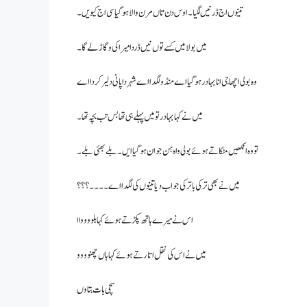
تینوں اج ڈر نیں لگیا۔اوس دن تاں مرن والا ہو گیا سی اج کیویں ۔
میں بولا میں کسے توں نیں ڈردا میرا کی وگاڑ لے گا ۔
وہ بولی اچھا جی انا بہادر ہو گیا اے منڈو لگدا اے شہر دا پانی دلیر کردا اے
میں نے کہا بہادر تو میں پہلے ہی تھا بس تب بچہ تھا۔
تو وہ انکھیں مٹکاتے ہوئے بولی واہ ہن جوان ہوگیا ایں ۔ بلے بھئی بلے۔
میں نے بھی ترکی با ترکی جواب دیا تینوں کی لگدا اے۔۔۔۔؟؟؟
اس نے میرے ہاتھ پکڑتے ہوئے کہا بلوووواا
میں نے اس کی نقل اتارتے ہوئے کہا ہاں چھنوووو
سچی بات بتاوں