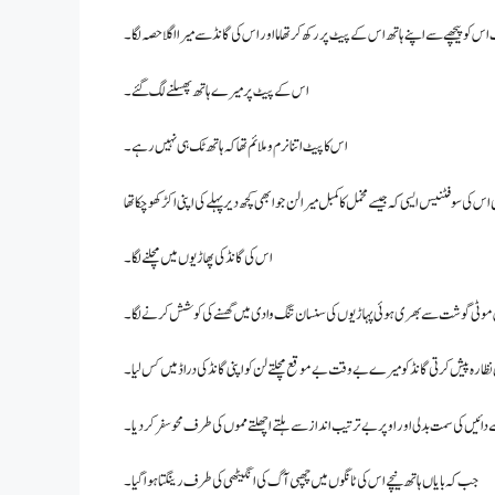
کو پیچھے سے اپنے ہاتھ اس کے پیٹ پر رکھ کر تھا ما اور اس کی گانڈ سے میرا اگلا حصہ لگا ۔
اس کے پیٹ پر میرے ہاتھ پھسلنے لگ گئے۔
اس کا پیٹ اتنا نرم وملائم تھا کہ ہاتھ ٹک ہی نہیں رہے ۔
اس کی سوفٹنیس ایسی کہ جیسے مخمل کا کمبل میرا لن جو ابھی کچھ دیر پہلے کی اپنی اکڑ کھو چکا تھا
اس کی گانڈ کی پھاڑیوں میں مچلنے لگا۔
وٹی گوشت سے بھری ہوئی پہاڑیوں کی سنسان تنگ وادی میں گھسنے کی کوشش کرنے لگا۔
نظارہ پیش کرتی گانڈ کو میرے بے وقت بے موقع مچلتے لن کو اپنی گانڈ کی دراڈ میں کس لیا۔
 کی سمت بدلی اور اوپر بے ترتیب انداز سے ہلتے اچھلتے مموں کی طرف محو سفر کر دیا۔
جب کہ بایاں ہاتھ نیچے اس کی ٹانگوں میں چھپی آگ کی انگیٹھی کی طرف رینگتا ہوا گیا۔