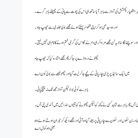
میرا ہتھیار پھشش کی آواز سے باہر آیا ساتھ ہی اس کی چوت سے پانی کے چھینٹے باہر گرے۔
اور وہ سیدھی ہو کر اپنی شلوار پہنتے ہوئے مجھے بولی جلدی سے چھپ جاو۔
اور سوچنے لگا سالا یہ لن مجھے مروا کر ہی دم لے گا اس کی گرمی ختم ہونے کا نام ہی نہیں لیتی۔
چھنو نے دروازے پرجا کر پھر مجھے اشارہ کیا کہ چھپ جاو
میں ایک سائیڈ پر پڑی چارپائی کے نیچے جا کر لیٹ گیا اور چھنو غصے سے بولی کون اے
باہر سے کوئی بولا لیکن آواز مجھ تک نہ پہنچ پائی۔
ی آں پھر باہر سے شاید کسی نے کچھ کہا لیکن چھنو نےکہا تینوں سندا نیں میں آندی پئی آں۔
ہادر بن سکوں اور سکون سے چارپائی پر بیٹھ گیا وہ آئی اور مجھے دیکھ کر حیران ہوتے ہوئے واہ
بھئی واہ کمال اے