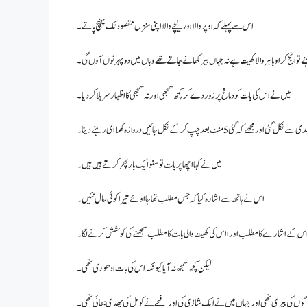
اس سے پہلے کہ اوپر والا اور نیچے والا اپنی منزل مقصود تک پہنچ پاتے۔
تو انج کر او باہر والا کھیت ہے نہ جہاں بیر کھانے جاتے تھے وہاں میں دوپہر نوں آوں گی۔
میں نے اس کی بات کو دماغ پر زور دے کر کچھ سمجھی اور نہ سمجھی کا اظہار سر ہلا کر دیا ۔
ل گئی اور مجھے کہ گئی 5منٹ بعد چپ کر کے نکل جائیں دروازہ کھلا ای رہنے دینا۔
میں نے کہا اچھا پر بات تو سنو ایک بار پھر کرتے ہیں ہیں ۔
اس نے ہاتھ سے اشارہ کیا کہ جس مطلب تھا جا اوئے تیرا کوئی حال نئیں۔
 اس کے اشارے کا مطلب اور ااس کی کھیت والی بات کا مطلب سمجھنے کی کوشش کرنے لگا ۔
لیکن کچھ سمجھ نہ آیا کیونکہ اس کی بات ادھوری تھی۔
وگوں کی بیری تھی اور جہاں میں نے ایک شازی کی اور فجے نے کومل کی پھدی بجائی تھی۔