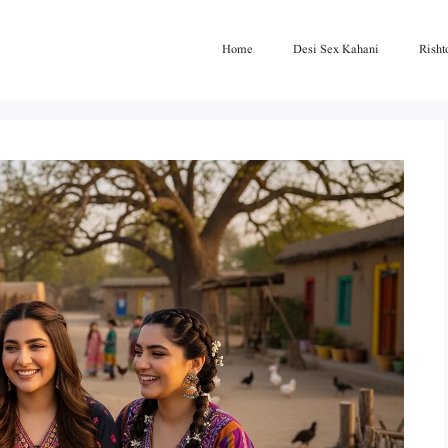
Home
Desi Sex Kahani
Risht