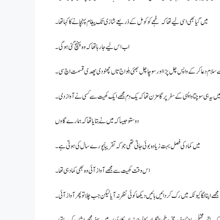
میں گیا بھی اسی لیے تھا کہ فجے کو کومل کے ذریعے شازی تک پیغام پہنچانے کا کہا تھا ۔
اب اس لیے جا رہا تھا کہ وہ پہنچ گئی ہو گی۔
 ان سے سلام دعا کر کے واپس چل پڑا اور سوچا چل بھئی بلو اج تاں چھنو دی پھدی قسمت اچ سی۔
 میں یہ ہی سوچتا واپسی کے سفر پر گامزن تھا کہ یک دم مجھے ایک کھیت سے کسی نے آواز دی ۔
دوستو جیسا کہ میں نے بتایا تھا کہ ہمارے گاوں
میں کماد کی فصل بہت زیادہ بوئی جاتی تھی جو کہ تقریباً پورے سال کی ہوتی ہے۔
اس وقت کھیت سے مجھے آواز آئی وہ بھی کماد ہی تھا۔
مجھے اپنا لگا کیونکہ میں رک کر دائیں بائیں دیکھا کوئی نظر نہ آیا لیکن جب چلا تو پھر آواز آئی ۔