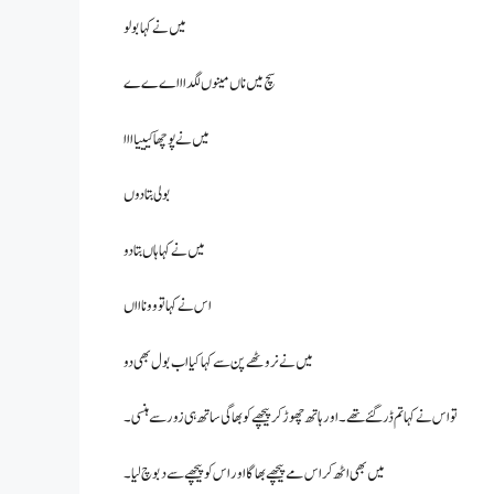
میں نے کہا بولو
سچ میں ناں مینوں لگدا ااےےے
میں نے پوچھا کیییاااا
بولی بتا دوں
میں نے کہا ہاں بتا دو
اس نے کہا تو وو ناااں
میں نے نروٹھے پن سے کہا کیا اب بول بھی دو
تو اس نے کہا تم ڈر گئے تھے۔ اور ہاتھ چھوڑ کر پیچھے کو بھاگی ساتھ ہی زور سے ہنسی۔
میں بھی اٹھ کر اس مے پیچھے بھاگا اور اس کو پیچھے سے دبوچ لیا ۔