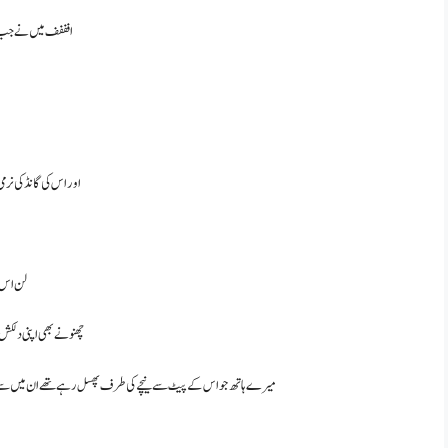
افففف میں نے جب اس 
اور اس کی گانڈ کی نرمی 
لن اس م
چھنو نے بھی اپنی دلکش 
میرے ہاتھ جو اس کے پیٹ سے نیچے کی طرف پھسل رہے تھے ان میں سے دائیں