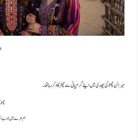
گ
میرا لن چھنو کی پھدی میں اپنے گرم پانی سے چھڑکاو کر رہا تھا۔
چھنو
ہم مزے میں ڈوبے ای