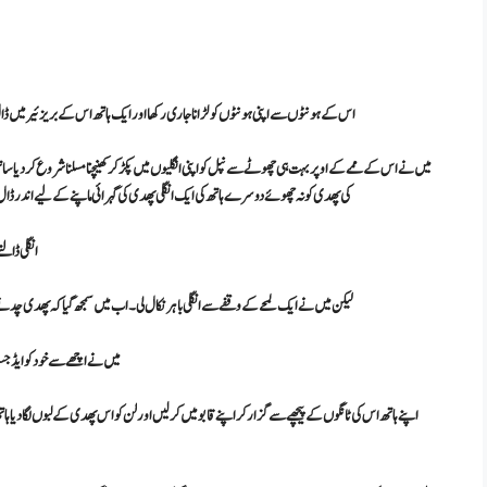
اس کے ہونٹوں سے اپنی ہونٹوں کو لڑانا جاری رکھا اور ایک ہاتھ اس کے بریزئیر میں ڈال 
میں نے اس کے ممے کے اوپر بہت ہی چھوٹے سے نپل کو اپنی انگلیوں میں پکڑ کر کھینچنا مسلنا شروع کر دیا سا
کی پھدی کو نہ چھوئے دوسرے ہاتھ کی ایک انگلی پھدی کی گہرائی ماپنے کے لیے اندر ڈال دی 
انگلی ڈال
لیکن میں نے ایک لمحے کے وقفے سے انگلی باہر نکال لی۔ اب میں سمجھ گیا کہ پھدی چدن
میں نے اچھے سے خود کو ایڈجسٹ 
اپنے ہاتھ اس کی ٹانگوں کے پیچھے سے گزار کر اپنے قابو میں کر لیں اور لن کو اس پھدی کے لبوں لگا دیا ہا