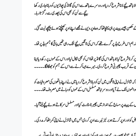
ہاتھ نیچے لانا شروع کر دیا اور دوسرے ہاتھ سے اس کی گانڈ کی پھاڑیوں کو دبانا جاری رکھا
نیچے سے لن کو بھی اس کی پھدی سے رگڑتا رہا ۔
مکھن جیسے پیٹ پر ہی پہنچا تھا کہ وہ ماہ پروین نے مجھے اپنے اوپر کھینچتے ہوئے پیچھے لیٹ گئی ۔
نکہ ہم اس طرح بیڈ پر گرے تھے کہ اس کی ٹانگیں نیچےلٹک رہی تھیں باقی کا جسم بیڈ پر تھا۔
 شروع کیا جو ہاتھ اس کی گانڈ پر تھا اس کو بھی نکال لیا اور اس کے مموں پر رکھ دیا اپنا
 کان کے قریب پھیرنی شروع کر دی۔ میرے ایسا کرنے سے اس کے جسم کو جھٹکا لگا۔۔۔۔۔
ا کہ شانزل نے اپنی ٹانگوں میں لن کو دبانا شروع کر دیا میں نے اپنے ہاتھوں کی مصروفیات کو
ا ہوا مموں تک لے آیا اور دوسرا ہاتھ مسلسل اس کے مموں کو دبانے میں مصروف تھا۔۔۔۔
 کے پیٹ پر مساج کے انداز میں پھیرنا سٹارٹ کیا اور مسلسل سرکاتے ہو ئے نیچے لیتا گیا۔
 کو اور اوپر کرتے ہو برئیزئیر سے اوپر کر دی جس میں شانزل نے اپنی کمر اٹھا کر مدد کی ۔
ر آیا اتنے خوبصورت ممے ہوں اور ان کو زبان اور ہونٹوں سے داد نہ دینا زیادتی ہوتی ہے۔۔