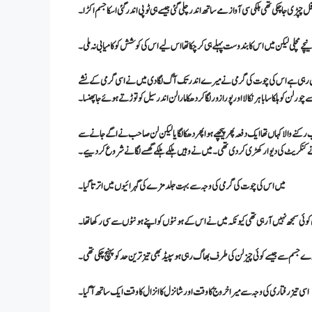
ل چپڑی جا چکی تھی ہلکی سی آواز مے ساتھ اندر چلی گئی جیسے ہی ٹوپی اندر گئی اسکا جسم اکڑا۔
چے مچلی لیکن میں اس کا بندوست پہلے ہی کر چکا تھا اس لیے اس کی کوشش کو کامیابی نہ ملی۔
گا جیسے جل رہی ہے اس کی چوت کی گرمی نے میرے اندر تک آگ لگا دی میں نے اسی گرمی کے نشے
 چور لن کو ہلکا سا باہر نکالا اور پورا زور لگا کر دھکا مارا لن اندر سیل کو توڑتے ہوئے جا پھنسا ۔
 والا کہاں تھا ایک دفعہ پھر پیچھے ہوا پھر دھکا لگایا لیکن لن صاحب نے اگے جا نے سے
یا نے کنکریٹ کی دیوار کھڑی کر دی تھی ۔ میں نے وہیں ہلکے ہلکے گھسے لگانے شروع کر دییے۔
میں اس کی چوت کی گرمی کی وجہ سے بہت جلد مزے کی گہرائیوں میں اترتا گیا۔
وئی سمجھ نہیں آ رہی تھی کیونکہ میں نے اس کے ہونٹوں کو اپنے ہونٹوں سے سی رکھا تھا۔
ورے جسم سے جیسے کوئی چیز لن کی طرف بھاگ رہی ہو سپیڈ بھی تیز ترین حد کو پہنچ چکی تھی۔
اسی تیز رفتاری کی وجہ سے میرا خروج کا وقت اور شانزل کا انزال کا وقت ایک ساتھ آگیا ۔