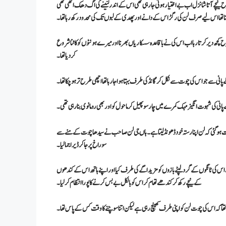
ی طرح نیچے آتا شانزل اب بے اختیار ہوتی جا رہی تھی اس کے اندر لنینےکی اگ دھک اٹھی تھی
چاہتا تھا اس لیے صرف لن کی رگڑ اس کے دانے اور پھدی کے لبوں تک کی محدود رکھ رہاتھا ۔
رح کچھ دیر کرتا رہا اب اس کی نے باقاعدہ سسکاریاں بھرنا اور میرے ہونٹوں کو کاٹنا شروع
کر دیا تھا۔
 پانی سے جو اس کی چوت سے نکل کر گانڈ کی طرف بہتا ہوا جا رہا تھا اچھی طرح تر ہو چکا تھا۔
انی کی شہوت انگیز مہک کمرے میں چار سو پھیل کر ماحول کو اور بھی رومانوی بنا رہی تھی۔
ت ہو گئی کہ لن اپنا رستہ خود ڈھونڈ لیتا ہے۔ ہاں جی لن صاحب نے سیدھا چوت کے منے سے
سوراخ پر جا کر ڈیرا جما لیا۔
 اس کی ٹانگوں کے گرد لپٹے بازوں کو مزید اگے کی طرف کیا اور اپنے ہاتھ اس کے کندھوں
کے نیچے رکھ کر کندھے تھام کر اس کو بالکل بے بس کرنے کا پورا انتظام کر لیا۔
ا تھآ کہ اس کی چوت لن کو اپنی طرف کھینچ رہی ہے لیکن اتنا سوچنے کا وقت کس کے پاس تھا۔