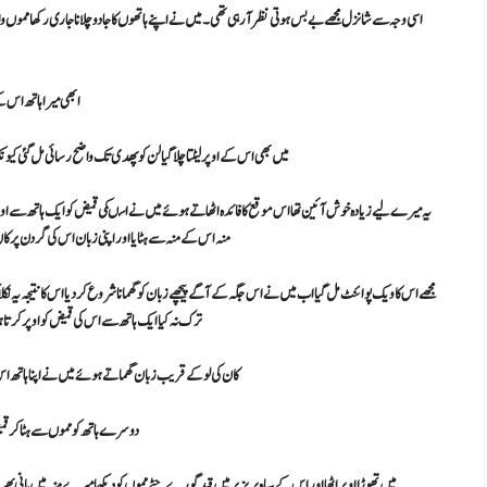
اسی وجہ سے شانزل مجھے بے بس ہوتی نظر آ رہی تھی۔ میں نےاپنے ہاتھوں کا جادو چلانا جاری رکھا مموں والا 
ابھی میرا ہاتھ اس کے 
میں بھی اس کے اوپر لیٹتا چلا گیا لن کو پھدی تک واضح رسائی مل گئی کیو
یہ میرے لیے زیادہ خوش آئین تھا اس موقع کا فائدہ اٹھاتے ہوئے میں نے اسںکی قمیض کو ایک ہاتھ سے اوپر کرنا
منہ اس کے منہ سے ہٹایا اور اپنی زبان اس کی گردن پر
مجھے اس کا ویک پوائنٹ مل گیا اب میں نے اس جگہ کے آگے پیچھے زبان کو گھمانا شروع کر دیا اس کا نتیجہ یہ نکل
ترک نہ کیا ایک ہاتھ سے اس کی قمیض کو اوپر کرت
کان کی لو کے قریب زبان گھماتے ہو ئے میں نے اپنا ہاتھ اس
دوسرے ہاتھ کو مموں سے ہٹا کر قمیض
میں تھوڑا اوپر اٹھا اور اس کے سیاہ بریزیر میں قید گورے چٹے مموں کو دیکھا میرے منہ میں پانی بھ