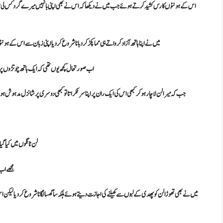
اس کےہونٹوں کا رس کشید کرتے ہوئے جب میں نے دیکھا کہ اس نے بھی اپنی بانہیں میرے گرد کس لی ہیں ۔ ت
میں نے اپنا ہاتھ آزاد کرواتے ہی مما پکڑ کر دبانا شروع کر دیا اپنی زبان سے اس کے ہونٹو
اب صورتحال کچھ یوں تھی کہ ایک ہاتھ چوتڑوں 
جب کہ میرا لن لاچار ہو کر کبھی اس کی ایک ران پر اپنا سر ٹکراتا تو کبھی دوسری پر شانزل مدہوش ہوتی 
لن ٹانگوں میں کیا گی
مجھے اب 
میں نے بھی تھوڑا لن کو پھدی کے لبوں سے کھیلنے کی اجازت دیتے ہوئے ہلکہ سا گھسا لگانا شروع کر دیا لیکن