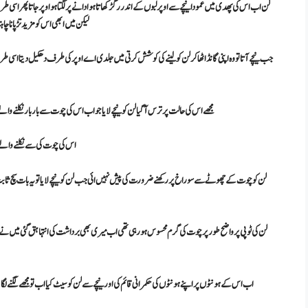
لن اب اس کی پھدی میں عمودا نیچے سے اوپر لبوں کے اندر رگڑ کھاتا ہوا دانے پر لگتا ہو اوپر جاتا پھر اس
لیکن میں ابھی اس کو مزید تڑپا نا 
جب نیچے آتا تو وہ اپنی گانڈ اٹھا کر لن کو لینے کی کوشش کرتی میں جلدی اے اوپر کی طرف دھکیل دیتا اسی ط
مجھے اس کی حالت پر ترس آگیا لن کو نیچے لایا جو اب اس کی چوت سے بار بار نکلنے والے
اس کی چوت کی سے نکلنے والے پ
لن کو چوت کے چھوٹے سے سوراخ پر رکھنے ضرورت کی پیش نہیں ائی جب لن کو نیچے لایا تو یہ بات سچ ثاب
لن کی ٹوپی پر واضح طور پر چوت کی گرم محسوس ہو رہی تھی اب میری بھی برداشت کی انتہا ہق گئی میں نے
اب اس کے ہونٹوں پر اپنے ہونٹوں کی حکمرانی قائم کی اور نیچے سے لن کو سیٹ کیا اب تو مجھے لگنے لگ