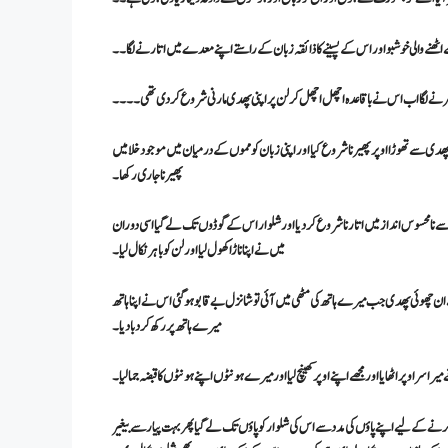
 اٹھنے والی خوشبو اور اس کے پسینے کا ذائقہ زبان کے راستے اپنے معدے میں اتارنے لگا۔۔
ھیرنے لگا اب اس نے باقاعدہ اچھل اچھل کر لن پر اپنی پھدی مارنی شروع کر دی تھی۔۔۔۔
ی سے تھوڑا اوپر پھیرنا شروع کیا اور اپنی زبان کو مموں کے درمیان میں موجود خلا میں
پھیرنا جاری رکھا۔
دد سے نامحسوس انداز میں اتارنا شروع کر دیا اور شلوار اس کے گوڈوں تک لے گیا اسی دوران
میں نے اپنا ناڑا کھول لیا اور لن کو باہر نکال لیا ۔
 سے ان چھوئی پھدی جب میرے ہاتھ کی مٹھی میں آئی تو شانزل بے قابو ہو گئی اس نے اپنا ہاتھ
میرے ہاتھ پر رکھ کر دبا دیا۔
سر اوپر اٹھایا اور مجھے اپنے اوپر کھینچ لیا اور میرے ہونٹوں اپنے ہونٹوں کا قبضہ جما لیا ۔
رنے کے لیے اپنے پاؤں کی مدد سے اس کی شلوار کو پاؤں تک لے گیا پھر بہت پیار سے بیغیر