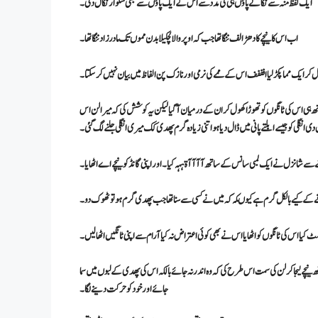
ایک لفظ منہ سے نکالے پاؤں ہی کی مدد سے اس کے ایک پاؤں سے بھی شلوار نکال دی ۔
اب اس کا نیچے کا دھڑ الف ننگا تھا جب کہ اوپر والا لچکیلا بدن مموں تک مادرزاد ننگا تھا ۔
کر ایک مما پکڑ لیا افففف اس کے ممے کی نرمی اور نازک پن الفاظ میں بیان نہیں کر سکتا ۔
تھ ہی اس کی ٹانگوں کو تھوڑا کھول کر ان کے درمیان آ گیا لیکن یہ کوشش کی کہ میرا لن اس
انگلی کو جیسے ابلتے پانی میں ڈال دیا ہو اتنی زیادہ گرم پھدی کک میری انگلی جلنے لگ گئی۔
نے سے شانزل نے ایک لمبی سانس کے ساتھ آآآآۃہہہ کیا۔ اور اپنی گانڈ کو نیچے اے اٹھا یا۔
ے کے کیے بالکل گرم ہے کیوںکہ کہ میں نے کسی سے سنا تھا جب پھدی گرم ہو تو ٹھوک دو۔
کیا اس کی ٹانگوں کو اٹھایا اس نے بھی کوئی اعتراض نہ کیا آرام سے اپنی ٹانگیں اٹھا لیں۔
تھ نیچے لیجاکر لن کی سمت اس طرح کی کہ وہ اندر نہ جائے بالکہ اس کی پھدی کے لبوں میں سما
جائے اور خود کو حرکت دینے لگا۔