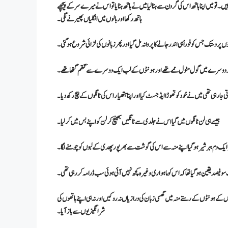
و میں اپنا ہاتھ اس کی گردن سے ہٹا لیا میں نے ہاتھ ہٹایا تو اس نے میرے سر کے پیچھے
ہاتھ رکھا اور بالوں میں انگلیاں پھیرنے لگی۔
ں پر دستک جس کو فوراً ہی اندر جانے کا پروانہ مل گیا اور پھر زبانوں کی لڑائی شروع ہو گئی۔
پر دوسرے میں گول مٹول ممے تھے اور ہونٹوں کے لب ایک دوسرے سے گتھم گتھا تھے۔
جا رہی تھی میں نے خود کو تھوڑا ایڈجسٹ کیا اور اپنا ہتھیار اس کی ٹانگوں کے بیچ رکھ دیا۔
جیسے ہی لن ٹانگوں میں گیا اس نے جلدی سے ٹانگیں بھینچ کر لن کو اپنے بس میں کر لیا۔
ا ایک دم ببر شیر ہو گیا اپنے منہ سے اس کی گوشت سے بھرپور پھدی کے لبوں کو چومنے لگا ۔
سو فیصد یقین ہو گیا تھا کہ اس کو ماہواری وغیرہ کچھ نہیں آئی ہوئی سب ڈرامہ کر رہی تھی۔
 اس کے ہونٹوں کے رستے منہ میں گھسی زبان کی درازیاں نہ روکیں اور نہ ہی اپنے ہاتھوں کی
شر انگیزیوں سے باز آیا ۔