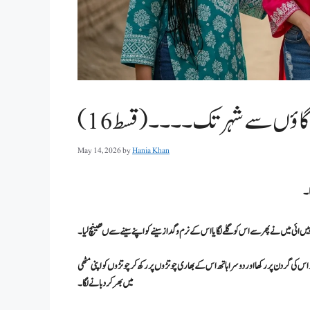
اؤں سے شہر تک۔۔۔۔(قسط 16)
May 14, 2026
by
Hania Khan
ا۔
ہیں ائی میں نے پھر سے اس کوگلے لگایا اس کےنرم وگداز سینے کو اپنے سینے سے ںھینچ لیا ۔
س کی گردن پر رکھا اور دوسرا ہاتھ اس کے بھاری چوتڑوں پر رکھ کر چوتڑوں کو اپنی مٹھی
میں بھر کر دبانے لگا۔