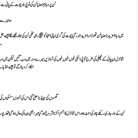
لن پر دباؤ بڑھایا لن کی ٹوپی جو چوت کے پانی سے ف
وہ میرے نی
میں دباؤ مزید بڑھایا لن تھوڑا سا مزید اندر گیا چوت کی گرمی اپنی انتہا کو پہنچ رہی تھی لن کی جلد مجھے ل
سے
شانزل بن پانی کے مچھلی کی طرح تڑپی اسکی غوں غوں غوں کی آوازیں میرے منہ میں دب گئیں لیکن میں اب رکنے
انکار کر دیا اگے تو جیسے انڈ
گھسوں کی سپیڈ بڑھتی گئی اس کی آہوں سسکیوں کی ک
لن کے وار جاری رکھے چند کی منٹ بعد اس شانزل کا جسم اکڑنا شروع ہوگیا میرا بھی ویسا کی حال ہو گیا تھا۔ پ