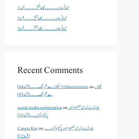
ممانی جان ۔۔۔۔۔۔کا عاشق ۔۔۔۔۔قسط 1
ممانی جان ۔۔۔۔۔۔کا عاشق ۔۔۔۔قسط 2
ممانی جان ۔۔۔۔۔۔کا عاشق ۔۔۔۔قسط 3
Recent Comments
گاؤں
on
گاؤں سے شہر تک۔۔۔۔(قسط 44) - Urdusexstories
سے شہر تک۔۔۔۔(قسط 43)
ہماری پیاری سی معصوم اور
on
social media optimization
پاکیزہ بہن۔۔۔(قسط33)
ہماری پیاری سی معصوم اور پاکیزہ بہن۔۔۔
on
Cengiz Koç
(قسط12)