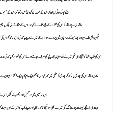
اپنی للچائی ہوئی زبان کو اس کے مموں کی کلیویج میں رکھ کر اس کے جسم سے
ساتھ ہی اپنے ہاتھ کو اس کی شلوار کے نیفے تک لے گیا اور اس کے مثانے والی جگہ پر پ
لیکن ابھی تک لن اور پھدی کے درمیان تین پردے موجود تھے میں نے اپنے ہاتھ کی الٹی سائڈ کو اس کی پھد
اس کی تڑپ انتہا کو پہنچ رہی تھی میں نے یکدم اپنا ہاتھ نیچے کی طرف لیجاتے ہوئے اس کی شلوار کو ہاتھ کی م
پھر اپنا ہاتھ اس کی پھدی پر رکھ کر پھدی کو مٹھی میں بھر لیا اس کا جسم ایک دم کانپا ایک تو کنواری اوپر
اس سانسیں لمبی ہو گئیں اور اکھڑنے لگیں اس نے میرا 
بہت ہی جوشیلے پن سے چوسنے لگ گئی میں نے بھی موقع کا فائدہ اٹھایا اور اپنے آپ کو اس کے اوپر سیٹ ک