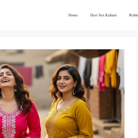
Home
Desi Sex Kahani
Risht