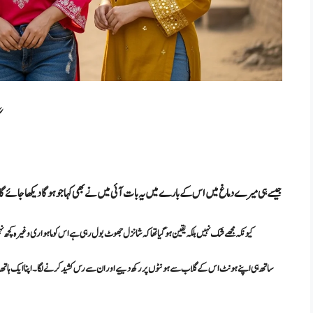
گ
جیسے ہی میرے دماغ میں اس کے بارے میں یہ بات آئی میں نے بھی کہا جو ہو گا دیکھا جائے گ
کیونکہ مجھے شک نہیں بلکہ یقین ہو گیا تھا کہ شانزل جھوٹ بول رہی ہے اس کو ماہواری وغیرہ کچھ ن
ساتھ ہی اپنے ہونٹ اس کے گلاب سے ہونٹوں پر رکھ دییے اور ان سے رس کشید کرنے لگا ۔ اپنا ایک ہاتھ ا