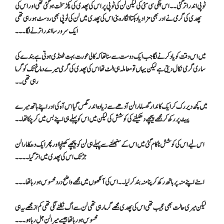
ٹوپی اندر اتر گئی۔۔ اس ہلکی سی سئی کی لیکن لن کی ٹوپی پر اس کی پھدی کی پکڑ سخت ہو گئی تھی اور اس کی
پھدی کی گرمی نے اور بھی مزا دیا دہکتا انگارہ بنی اس کی پھدی میں لن کی ٹوپی بھی روسٹ ہو رہی تھی
ایک سرور سا اندر اترنے لگا۔۔۔
میں اس وقت کو یاد کرنے لگا جب ایک دوست سے سنا تھا کہ کالی عورت بہت ٹھنڈی ہوتی ہے بندے کی
ساری گرمی نکال دیتی ہے لیکن یہاں تو معاملہ ہی الٹ تھا اس کی پھدی کی گرمی میرے دماغ تک کو گرما
رہی تھی۔۔
میں کچھ دیر رک کر ایک کاندار گھسا مارا لن آدھے سے زیادہ اندر گھس گیا اس آہ کی اور اپنے ہاتھ میرے
پیٹ پر رکھ کر مجھے پیچھے دھکیلنے کی کوشش کی لیکن میں اس کو پہلے ہی اپنے بس میں کر چکا تھا۔۔
اس لیے اس کی کوشش ناکام گئی میں اس کے سنبھلنے سے پہلے ہی لن کو پیچھے کھینچا اور پھر ایک دھکا مارا لن
جڑ تک اس کی پھدی میں اتر گیا۔۔۔۔
اسنے اپنے منہ پر ہاتھ رکھ کر پنا منہ بند کر لیا ۔۔ اس کی آنکھوں میں مجھے واضح درد محسوس ہو رہا تھا۔۔۔
لیکن میری حالت بھی عجیب تھی اس کی پھدی مجھے گرما رہی تھی لن سے اگ نکلنے لگی تھی کم از مجھے یہ ہی
محسوس ہو رہا تھا جیسے میرا لن جل رہا ہو۔۔۔