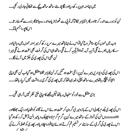
میں اپنا منہ ان پر رکھ دیا اور لگا چوسنے ساتھ ساتھ نیچے سے ٹھکائی جاری رکھی۔۔
لن کو زور سے اندر کرتا اور پھر اتنا باہر نکالتا کہ ٹوپی سے تھوڑا زیادہ اندر رہ جاتا پھر زور سے گھسا مارتا۔۔
اس کا پورا جسم ہلتا ۔۔
جب میں مموں کو چوسنا شروع کیا تو اس نے اپنا ہاتھ میرے سر پر رکھ کر میرا منہ مموں میں دبا لیا اور
سسکاریاں بھرنے لگی آہہہ آہہ آہ اااآہآہہہ کرنے لگی ساتھ ہی اس کی گرفت بھی سخت ہونے لگی میرا
لن بھی اس کی پھدی کی جکڑ میں آنے لگا۔۔
اس کی پھدی کی دیواریں میرے لن پر اتنی سخت ہو گئیں کہ لن کا باہر نکلنا مشکل ہو گیا اب لن بھی اپنی
انتہا کو پہنچ رہا تھا میرے ساتھ پہلی دفعہ ایسا تھا کہ میں پھدی کی گرمی برداشت نہیں کر پارہا تھا ۔۔۔
بڑی مشکل سے خود کو سنبھال رہا تھا لیکن مجھے کامیابی ملتی نظر نہیں آ رہی تھی۔۔
اس کی پھدی یکدم پھولی اس کے بازو میری گردن کر سخت ہوئے اس نے گاند کو اٹھایا اور ایک جھٹکا اور
ااااوووووووںنن کی آواز کے ساتھ میرے لن پر گرم گرم لاوا پھینک دیا میرا لن تو جل کر رکھ ہو گیا
اس نے پھدی کی گرمی کے سامنے سر تسلیم خم کرتے ہوئے اپنا فوارا چلا دیا اور پھدی کو ٹھنڈا کرنے کی