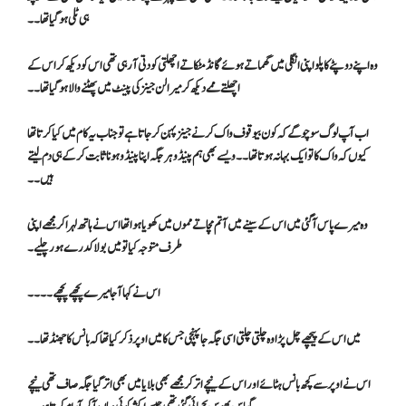
ہی ٹلی ہو گیا تھا۔۔
وہ اپنے دوپٹے کا پلو اپنی انگلی میں گھماتے ہوئے گانڈ مٹکاتے اچھلتی کودتی آ رہی تھی اس کو دیکھ کر اس کے
اچھلتے ممے دیکھ کر میرا لن جینز کی پینٹ میں پھٹنے والا ہو گیا تھا ۔۔
اب آپ لوگ سوچو گے کہ کون بیوقوف واک کرنے جینز پہن کر جاتا ہے تو جناب یہ کام میں کیا کرتا تھا
کیوں کہ واک کا تو ایک بہانہ ہوتا تھا۔۔ ویسے بھی ہم پینڈو ہر جگہ اپنا پینڈو ہونا ثابت کر کے ہی دم لیتے
ہیں۔۔
وہ میرے پاس آگئی میں اس کے سینے میں آتم مچاتے مموں میں کھویا ہوا تھا اس نے ہاتھ لہرا کر مجھے اپنی
طرف متوجہ کیا تو میں بولا کدرے ہور چلیے ۔
اس نے کہا آجا میرے پچھے پچھے۔۔۔۔
میں اس کے پیچھے چل پڑا وہ چلتی چلتی اسی جگہ جا پہنچی جس کا میں اوپر ذکر کیا تھا کہ بانس کا جھنڈ تھا۔۔
اس نے اوپر سے کچھ بانس ہٹائے اور اس کے نیچے اتر کر مجھے بھی بلایا میں بھی اتر گیا جگہ صاف تھی نیچے