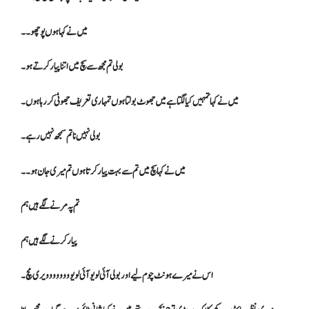
میں نے کہا ہوں پوچھو۔۔
بولی تم مجھ سے سچ میں اتنا پیار کرتے ہو۔
میں نے کہا تمہیں کیالگتا ہے میں جھوٹ بولتا ہوں تمہاری تعریف جھوٹی کر رہا ہوں۔
بولی نہیں نا تم سمجھ نہیں رہے۔
میں نے کہا سچ میں تم سے بہت پیار کرتا ہوں تم میری جان ہو ۔۔
تم پہ مرنے لگے ہیں ہم
پیار کرنے لگے ہیں ہم
اس نے میرے ہونٹ چوم لیے اور بولی آئی لو یو آئی لو یووووووو ویری مچ۔