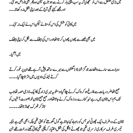
میں بڑی مشکل سے اس کو سمجھایا کہ یہ سب پہلی بار کرنے سے ہوتا ہے لیکن وہ پھر بھی ناراض ہو گئی۔
اور مجھے کہنے لگی آج کے بعد اپنی شکل نہ دکھانا۔۔۔
میں کافی کوشش کی اس کو منانے لیکن اس نے ایک نہ سنی۔۔
میں بھی غصے سے پھوں پھوں کرتا اٹھا اور اس کی بیٹھک سے نکل کر اپنی بیٹھک
میں آ گیا ۔
دوبارہ سے سارے واقعات جو گزشتہ 10 گھنٹوں سے میرے ساتھ پیش آ رہے تھے ان پر غور کرتے
کرتے نیند کی وادیوں میں اترتا چلا گیا۔۔۔۔
صبح اٹھا ضروریات سے فارغ ہو کر واک کرنے چلا گیا دوستو یہ میری زندگی کا ایک لازمی حصہ تھا جب
تک ہم اس ٹاؤن میں رہے نہر کنارے روز واک کرنے جاتا تھا اور صبح صبح ٹاؤن خوبصورت آنٹیوں کو
تاڑ کر ٹھرک جھاڑتا تھا۔۔۔۔۔
ٹاؤن کے دو طرف ایک چھوٹی نہر جس کو راجباہ کہا جاتا ہے گول گھومتے کو بہتی تھی بلکہ ابھی بھی ہے جبکہ
تیسری طرف سرکاری نرسری تھی جو چھوٹے جنگل کی شکل اختیار کر چکی تھی کافی گھنے درخت تھے جن