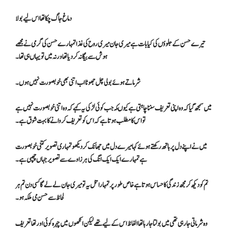
دماغ جاگ چکا تھا اس لیے بولا
تیرے حسن کے جلوؤں کی کیا بات ہے میری جان میری روح کی غذا تمہارے حسن کی گرمی نے مجھے
ہوش سے بیگانہ کر دیا تھا ورنہ میں تو یہاں ہی تھا۔
شرماتے ہوئے بولی چل جھوٹا اب اتنی بھی خوبصورت نہیں ہوں۔
میں سمجھ گیا کہ وہ اپنی تعریف سننا چاہتی ہے کیوںکہ جب کوئی لڑکی یہ کہے کہ وہ اتنی خوبصورت نہیں ہے
تو اس کا مطلب ہوتا ہے کہ اس کو تعریف کروانے کا بہت شوق ہے۔
میں نے اپنے دل پر ہاتھ رکھتے ہوئے کہا میرے دل میں جھانک کر دیکھو تمہاری تصویر کتنی خوبصورت
ہے تمہارے ایک ایک انگ کی ہر زاوے سے تصویر جہاں چھپی ہے۔
تم کو دیکھ کر مجھ زندگی کا حساس ہوتا ہے خاص طور پر تمہارا تل یہ تو میری جان لے لے گا کسی دن تم ہر
لحاظ سے حسن می ملکہ ہو۔
وہ شرماتی جا رہی تھی میں بولتا جا رہا تھا الفاظ اس کے لیے تھے لیکن ا نکھوں میں چہرہ کوئی اور تھا تعریف