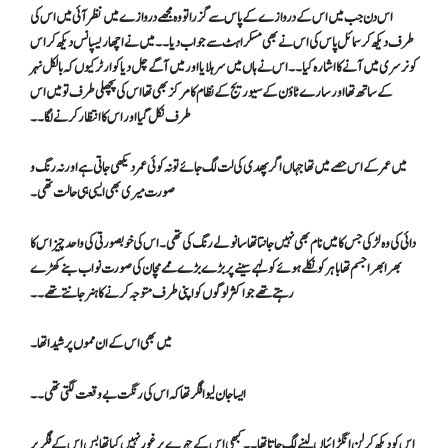
اس دن جب میں اس کے دروازے کے پاس سے گزرا تو وہ مجھے دروازے میں نظر آئی میں اس کی
طرف دیکھ کر سمائل پاس کی اس نے بھی مسکراہٹ سے جواب دیا ۔۔ میں نے اچھا ریسپانس دیکھ کر اس
کو نرسری میں آنے کا اشارہ کیا ۔۔ اس نے ہاں میں سر ہلایا اور میں آگے چل دیا کوارٹر کیوں کہ بالکل نہر
کے ساتھ تھا اور سارے ٹاؤن کے سیوریج کے نظام کا مرکز بھی تھا اس کی پچھلی طرف تو میں اس
طرف نکل گیا اور اس کا انتظار کرنے لگا۔۔
میں عمر کے اس حصے میں تھا جہاں اگر پھدی کی لت لگ جائے تو نہ کوئی عمر دیکھی جاتی ہے اور نہ رنگ و
صورت میری بھی ایسی ہی حالت تھی۔
دائی کی وہ لڑکی جس کا میں نام بھی نہیں جانتا تھا سانولے رنگ کی تھی۔ اس کی خوبصورتی کی واحد چیز اس کا
بھرا بھرا جسم تھا باہر کو نکلے ہوئے کولہے سینے پر بڑے بڑے ممے مچان کی صورت نواب بنے کھڑے
رہتے تھے جو اکثر لوگوں کو اپنی طرف متوجہ کرنے کا ہنر جانتے تھے۔۔
میں بھی اس کے ان مموں پر شیدا تھا ۔
ایسا جان لیوا فگر تھا کہ اس کی رنگت بے وقعت لگتی تھی۔۔
اس کو دیکھ کر لن انگڑائیاں لینے لگ جاتا تھا۔۔ کبھی اس کے چہرے پر غور نہیں کیا تھا بس اس کے فگر پر