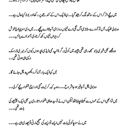
گھاس پھوس بچھائی گئی تھی جیسے اکثر کوئی وہاں آ کر آرام کرتا ہو۔۔
میں نیچے اتر کر اس کے ساتھ لگ کر بیٹھ گیا۔۔ اپنا ایک اس کے کندھے پر رکھا اور بولا کیا حال ہے ۔۔
وہ بولی ٹھیک آں تو آودے سنا بڑی اگ لگی اے تینوں روز ای آ جانا اے پچھے ۔۔ میں وی سوچیا اج خوش
کر دیواں تینوں کجھ کرنا وی آندا اے یا بس ۔۔۔
وہ مجھے بھی شہری بابو سمجھ رہی تھی جیسے میں کوئی برگر ٹائپ ممی ڈیڈی بچہ ہوں کیوں کہ میری ڈریسنگ
ویسی ہی ہوتی تھی ۔۔
میں کہا ایک بار آزما کر دیکھو پتہ چل جائے گا ۔
وہ بولی چل آ جا فیر ہو جا شروع۔۔۔ وہ یہ کہہ کر لیٹ گئی اور اپنی شلوار نیچے کر لی۔۔
میں تو ابھی اس کے مموں سے کھیلنا چاہتا تھا لیکن اس نے تو سیدھا ہی شلوار اتار دی یہ بھی ایک اچنبھے کی
بات تھی۔۔۔
میں نے سوچا کوئی بات نہیں ایسے تو ایسے کی صحیح مارنی تو پھدی ہی ہے ۔۔۔