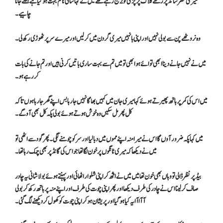
میری نظر سائڈ پر رکھے کلاک پر پڑی تو 2 بج رہے تھے میں نے کہا شانی ٹائم بہت ہو گیا ہے مجھے جانا
چاہیے ۔
وہ نروٹھے پن سے بولی نہیں اور اپنی بانہیں میری گردن میں کر لیں اور میرے سر پر ٹھوڑی رکھ لی۔
میں نے نہیں جانے دینا ابھی تو ائے ہو ابھی تو میں تم سے بہت ساری باتیں کرنی ہیں اور تم جا نے کی بات
کر رہے ہو۔
میں اس کی کمر پر ہاتھ پھیرتے ہوئے کہا میری جان میں کہیں بھاگا نہیں جا رہا بس اپنے گھر جا رہا ہوں تاکہ
کل پھر مل سکیں وہ خوش ہوتے ہوئے بولی پکہ کل بھی آو گے۔
میں کہا پکہ ضرور آوں گا اس نے میرا منہ اپنے مموں میں دبا لیا اور سر کو چومنے لگی۔ پھر گود سے اٹھی تو
میں نے دیکھا کہ میری ٹانگوں پر خون لگا تھا جو اس کی گانڈ پر بھی چمک رہا تھا۔
بیڈ پر نظر ڈالی تو وہاں بھی خون تھا میں میں نے اثھ کر اپنی شلوار اٹھائی اور پہنتے ہوئے بولا شانی یہ چادر
صاف کر لینا اس نے چادر کی طرف دیکھا اور پھر اپنی چوت کی طرف اور اپنے منہ پر ہاتھ رکھ کر بولی
آآاآا یہ کیا ہو گیا اور پریشان ہو کر اپنی چوت کو کھول کر دیکھنے لگ گئی۔