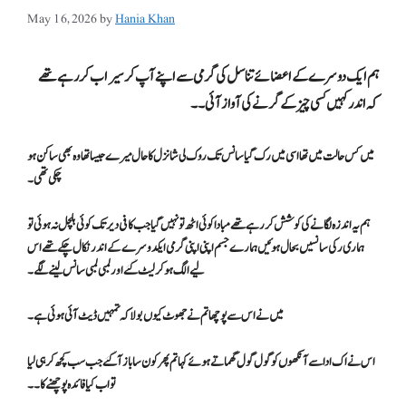
May 16, 2026
by
Hania Khan
ہم ایک دوسرے کے اعضائے تناسل کی گرمی سے اپنے آپ کر سیراب کر رہے تھے
کہ اندر کہیں کسی چیز کے گرنے کی آواز آئی ۔۔
میں کس حالت میں تھا اسی میں رک گیا سانس تک روک لی شانزل کا حال میرے جیسا تھا وہ بھی ساکن ہو
چکی تھی ۔
ہم یہ اندزہ لگانے کی کوشش کر رہے تھے مبادا کوئی اٹھ تو نہیں گیا جب کافی دیر تک کوئی ہلچل نہ ہوئی تو
ہماری رکی سانسیں بحال ہوئیں ہمارے جسم اپنی اپنی گرمی ایکدوسرے کے اندر نکال چکے تھے اس
لیے الگ ہو کر لیٹ گئے اور لمبی لمبی سانس لینے لگے ۔
میں نے اس سے پوچھا تم نے جھوٹ کیوں بولا کہ تمہیں ڈیٹ آئی ہوئی ہے۔
اس نے اک ادا سے آنکھوں کو گول گول گھماتے ہوئے کہا تم پھر کون سا باز آ گئے جب سب کچھ کر ہی لیا
تو اب کیا فائدہ پوچھنے کا۔۔