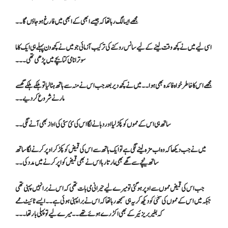
مجھے ایسا لگ رہا تھا کہ جیسے ابھی کے ابھی میں فارغ ہو جاؤں گا۔۔
اسی لیے میں نے کچھ وقت لینے کے لیے سانس روکنے کی ترکیب آزمائی جو میں نے کچھ دن پہلے ہی ایک کاما
سوترا نامی کتابچے میں پڑھی تھی۔۔۔
مجھے اس کا خاطر خواہ فائدہ بھی ہوا۔۔ میں نے کچھ دیر بعد جب اس نے منہ سے ہاتھ ہٹا لیا تو ہلکے ہلکے گھسے
مارنے شروع کر دیے ۔۔
ساتھ ہی اس کے مموں کو پکڑ لیا اور دبانے لگا اس کی سئ سئی کی اواز بھی آنے لگی۔۔
میں نے جب دیکھا کہ وہ اب مزہ لینے لگی ہے تو ایک ہاتھ سے اس کی قمیض کو پکڑ کر اوپر کرنے لگا ساتھ
ساتھ نیچے سے گھے بھی مارتا رہا اس نے بھی قمیض کو اپر کرنے میں مدد کی۔۔
جب اس کی قمیض مموں سے اوپر ہو گئی تو میرے لیے حیرانی می بات تھی کہ اس نے برا نہیں پہنی تھی
جبکہ میں اس کے مموں کی سختی کو دیکھ کر یہ ہی سمجھ رہا تھا کہ اس نے برا پہنی ہوئی ہے۔۔ ایسے ٹائیٹ ممے
کہ بغیر بریزئیر کے بھی اکڑرے ہو ئے تھے۔۔ میرے لیے تو پہلی بار تھا۔۔۔