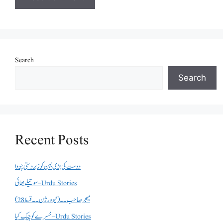
Search
Search
Recent Posts
دوست کی بڑی بہن کو زبردستی چودا
سوتیلے بھائی – Urdu Stories
میجر صاحب۔۔( نیو ورژن ۔۔قسط 28)
خسرے کو چیک کیا – Urdu Stories