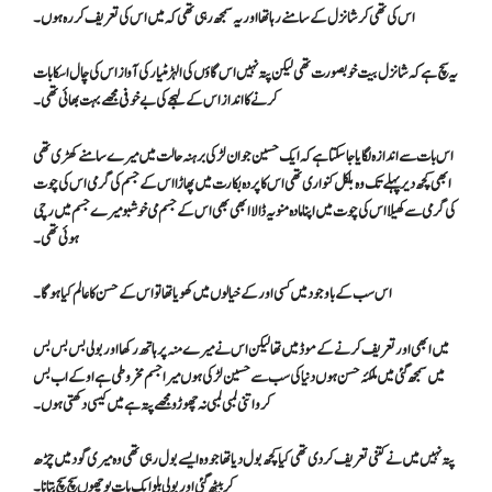
اس کی تھی کر شانزل کے سامنے رہا تھا اور یہ سمجھ رہی تھی کہ میں اس کی تعریف کر رہ ہوں ۔
یہ سچ ہے کہ شانزل بیت خوبصورت تھی لیکن پتہ نہیں اس گاؤں کی الہڑ مٹیار کی آواز اس کی چال اسکا بات
کرنے کا انداز اس کے لہجے کی بے خوفی مجھے بہت بھائی تھی۔
اس بات سے اندازہ لگایا جاسکتا ہے کہ ایک حسین جوان لڑکی برہنہ حالت میں میرے سامنے کھڑی تھی
ابھی کچھ دیر پہلے تک وہ بلکل کنواری تھی اس کا پردہ بکارت میں پھاڑا اس کے جسم کی گرمی اس کی چوت
کی گرمی سے کھیلا اس کی چوت میں اپنا مادہ منویہ ڈالا ابھی بھی اس کے جسم می خوشبو میرے جسم میں رچی
ہوئی تھی ۔
اس سب کے باوجود میں کسی اور کے خیالوں میں کھویا تھا تو اس کے حسن کا عالم کیا ہوگا۔
میں ابھی اور تعریف کرنے کے موڈ میں تھا لیکن اس نے میرے منہ پر ہاتھ رکھا اور بولی بس بس بس
میں سمجھ گئی میں ملکئہ حسن ہوں دنیا کی سب سے حسین لڑکی ہوں میرا جسم مخروطی ہے اوکے اب بس
کرو اتنی لمبی لمبی نہ چھوڑو مجھے پتہ ہے میں کیسی دکھتی ہوں۔
پتہ نہیں میں نے کتنی تعریف کر دی تھی کیا کچھ بول دیا تھا جو وہ ایسے بول رہی تھی وہ میری گود میں چڑھ
کر بیٹھ گئی اور بولی بلو ایک بات پوچھوں سچ سچ بتانا۔