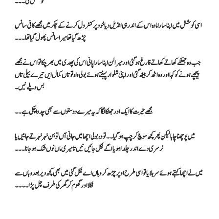
کوشش کی ۔۔۔
اسی کوشش میں اپنا سارا مادہ اس کے اندر ہی انڈیل دیا خود پر کنٹرول کرنے کے چکر میں مجھے کافی سانس
چڑھ گیا تھا میرا سانس پھول گیا تھا۔۔۔
جب وہ جھٹکے کھاتے کھاتے فارغ ہو گئی اور میرا لن اپنا سارا پانی اس کی پھدی میں بھر چکا تو اس نے مجھے
پیچھے ہونے کو کہا اور وہ اٹھ کر بیٹھ گئی اور اپنی شلوار پہنتے ہوئے بولی واہ تو تاں کمال ایں تیرے بیلی تاں
بس ویلے نیں ۔
مجھے حیرت کا ایک اور جھٹکا لگا کہ یہ میرے دوستوں سے بھی چدوا چکی ہے۔۔
میں پوچھنا چاہا لیکن پھر کچھ سوچ کر چپ ہوگیا ۔۔ تو وہ بولی اچھا میں جانی آں تو ہن نہر نہر تے جاییں یا
نرسری دے اندر چلدا ہویا اگے نکل جائیں نیں تا میری ماں نوں شک ہو جانا ۔۔۔
میں نے اچھا کہتے ہوئے سر ہلایا تو اسی طرح اوپر چڑھ کر وہاں اے نکل گئی میں بھی کچھ دیر بعد وہاں سے
نکلا اور گھوم کر گھر کی طرف چل پڑا۔۔۔۔