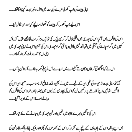
اپنی پینٹ کی زپ کھولی مزے کی بات میں انڈر وئیر بہت کم پہنتا تھا۔۔۔
اس لیے زپ کھول کر پینٹ کو تھوڑا سا نیچے کیا اور لن نکال لیا۔۔
اس کی ٹانگوں میں آگیا اس کی پھدی میں انگلی ڈال کر گرمی چیک کی تو ایک دم کرنٹ لگا مجھے شک گزرا کہ
کہیں میں گرم چائے کی کیتلی میں تو ہاتھ نہیں ڈال دیا اتنی گرم پھدی اس کی جیسی اس نے اپنی پھدی میں
اپنی ماں کا تندور فٹ کروا رکھا ہو۔۔
اس نے کہا چھیتی کر اماں دکان تے گئی اے میں اوہدے آن تو پہلے گھر جانا اے آودا لن پا بس۔۔
لگتا تھا سالی بہت ترسی ہوئی تھی لن کے لیے۔۔ میں نے بھی وقت ضائع کرنا مناسب نہ سمجھا لن اس کی
ٹانگیں اٹھائیں اپنے کندھے پر رکھیں لن کو اس کی پھدی کے لبوں میں پھنسایااور خود اس کی ٹانگوں کو
دباتے ہوئے اس کے اوپر آگیا۔۔۔
اس کی ٹانگیں میرے قابو میں تھیں اور لن پھدی میں جانے کے لئے تیار تھا۔۔
میں اپنے ہاتھ اس کے بازوؤں کے نیچے سے گزار کر اس کے کندھوں کو پکڑا اور ایک ہلکا سا گھسا مارا لن کی