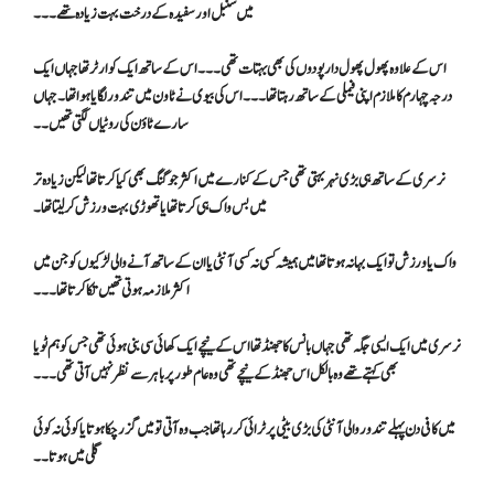
میں سنبل اور سفیدہ کے درخت بہت زیادہ تھے۔۔۔
اس کے علاوہ پھول پھول دار پودوں کی بھی بہتات تھی۔۔۔ اس کے ساتھ ایک کوارٹر تھا جہاں ایک
درجہ چہارم کا ملازم اپنی فیملی کے ساتھ رہتا تھا ۔۔۔ اس کی بیوی نے ٹاون میں تندور لگایا ہوا تھا۔ جہاں
سارے ٹاؤن کی روٹیاں لگتی تھیں۔۔
نرسری کے ساتھ ہی بڑی نہر بہتی تھی جس کے کنارے میں اکثر جوگنگ بھی کیا کرتا تھا لیکن زیادہ تر
میں بس واک ہی کرتا تھا یا تھوڑی بہت ورزش کر لیتا تھا ۔
واک یا ورزش تو ایک بہانہ ہوتا تھا میں ہمیشہ کسی نہ کسی آنٹی یا ان کے ساتھ آنےوالی لڑکیوں کو جن میں
اکثر ملازمہ ہوتی تھیں تکا کرتا تھا۔۔۔
نرسری میں ایک ایسی جگہ تھی جہاں بانس کا جھنڈ تھا اس کے نیچے ایک کھائی سی بنی ہوئی تھی جس کو ہم ٹویا
بھی کہتے تھے وہ بالکل اس جھنڈ کے نیچے تھی وہ عام طور پر باہر سے نظر نہیں آتی تھی ۔۔۔
میں کافی دن پہلے تندور والی آنٹی کی بڑی بیٹی پر ٹرائی کر رہا تھا جب وہ آتی تو میں گزر چکا ہوتا یا کوئی نہ کوئی
گلی میں ہوتا۔۔