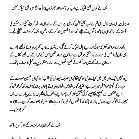
میں نے کہا یہ بھی ٹھیک ہے اب کیا فائدہ چلو چھوڑو یہ بتاؤ کیسا لگا مزہ بھی آیا کہ نہیں۔
وہ بولی میری جان نکال دی تم نے اب بھی جلن کو رہی ہے اس کے ساتھ ہی وہ اٹھ کر بیٹھ گئی اور سئیی کی
آواز کے ساتھ ہی اپنا ہاتھ ٹانگوں کے بیچ رکھا اور آنکھیں بند کر کے سانس روک کر ہونٹ بھینچ لیے۔
کچھ دیر بعد اٹھ کھڑی ہوئی اور اپنے بال ٹھیک کرنے لگی اس لمبی بال جب کمر پر لہرائے تو مجھے پھر سے
وہی جاں لیوا حسن کی مورت یاد آگئی جو کل سے حواس پر سوار تھیں اس کے لہراتے بال مجھے گاؤں کے
رستے پر لے گئے میں منہ کھولے کھلی انکھوں سے سارہ منظر ریپیٹ ٹیلی کاسٹ رہا تھا ۔۔
پتہ نہیں ایک دن میں میں کیا سے کیا ہو گیا تھا کہاں صرف پھدی کی طلب اور کہاں حسین صورت کے
دیدار کی مچلتی خواہش میرا دل بے اختیار کو رہا تھا میں اٹھا ان لہراتے بالوں پر اپنی ناک رکھ کر خوشبو کو
اپنے نتھنوں سے کھینچنے لگا جیسےکوئی نشئی نشہ کررہا ہو اپنے ہاتھوں کی انگلیاں بڑے پیار سے ان میں
پھیرنے لگا گردن سے بال ہٹائے چمکدار آنکھوں کو خیرہ کر دینے والا منظر خوبصورت گردن بے قابو ہو
کر چوم لیا۔۔
میں نےگردن پر ہونٹ رکھے اور کمر پر ہاتھ