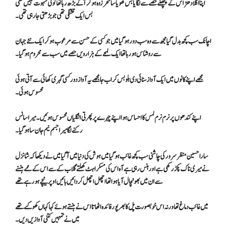
اپنا اگلا دھڑ اس کے پچھلے حصے سے لگایا بس کھویا سا سحر زدہ ہو کر آگے بڑھ رہا تھا کوئی شہوت نہیں تھی
بس ایک تشنگی تھی جو بڑھتی جا رہی تھی۔
اچا نک سب کچھ بدل گیا مجھ سے وہ سب دور ہو گیا میں جو کسی کے حسن سے مرعوب ہو کر ایک نئے جہان
سے روشناس ہو رہا تھا ایک لمحے کے ہزارویں حصے میں سب سے محروم ہو گیا۔
مجھے اپنے کانوں میں ایک آواز سنائی دی بلو بس کر اب جا مجھے یہ آواز دور کسی گہری کھائی سے آتی ہوئی
محسوس ہوئی۔
اپنے کندھوں پر نرم نرم لمس کا احساس ہوا اپنے چہرے پر پھرتی انگلیاں محسوس ہوئیں۔ میرا سانس
رکنے لگا میرا جسم نیم جان سا ہو گیا۔
سارا حسین منظر سرور کی چاشنی سب کچھ غائب ہو گیا میں ہوش کی دنیا میں آ گیا میں نے دیکھا کہ شانزل
نے میری ناک پکڑ رکھی ہے اور ہنس رہی ہے آہ اس کی مسکراہٹ کھلتے گلاب کے سے اس کے ممے ہنسنے
سے ان میں بھونچال آیا ہوا تھا اچھل اچھل کر دائیں بائیں اوپر نیچے ہو رہے تھے
میں غائب دماغ تھا ورنہ اس خوبصورت پل کا بھرپور فائدہ اٹھاتا اس نے ہنستے ہوئے کہا کہاں کھو گئے تھے
میں نے تمہیں کتنی آوازیں دیں ۔