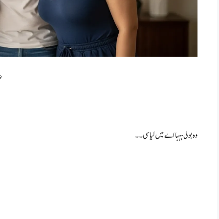
گ
وہ بولی ہہہا اے میں لیا سی۔۔