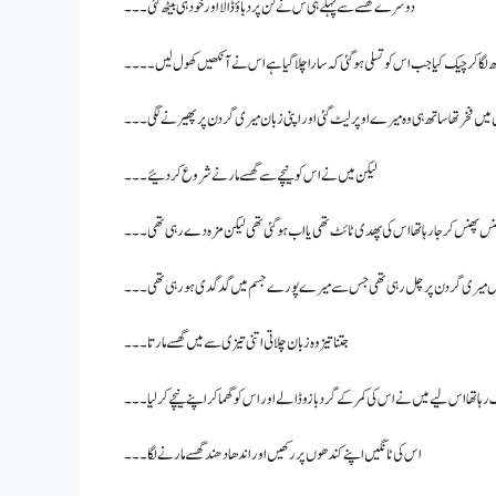
دوسرے گھسے سے پہلے ہی س نے لن پر دباؤ ڈالا اور خود ہی بیٹھ گئی۔۔۔
تھ لگا کر چیک کیا جب اس کو تسلی ہو گئی کہ سارا چلا گیا ہے اس نے آنکھیں کھول لیں۔۔۔۔
میں فخر تھا ساتھ ہی وہ میرے اوپر لیٹ گئی اور اپنی زبان میری گردن پر پھیرنے لگی۔۔۔
لیکن میں نے اس کو نیچے سے گھسے مارنے شروع کر دئیے۔۔۔
نس پھنس کر جارہا تھا اس کی پھدی ٹائٹ تھی یا اب ہو گئی تھی لیکن مزہ دے رہی تھی۔۔۔
ل میری گردن پر چل رہی تھی جس سے میرے پورے جسم میں گدگدی ہو رہی تھی۔۔۔
جتنا تیز وہ زبان چلاتی اتنی تیزی سے میں گھسے مارتا۔۔۔
ہا تھا اس لیے میں نے اس کی کمر کے گرد بازو ڈالے اور اس کو گھما کر اپنے نیچے کر لیا ۔۔۔
اس کی ٹانگیں اپنے کندھوں پر رکھیں اور اندھا دھند گھسے مارنے لگا۔۔۔