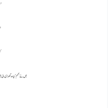
ات
ا
کوئی 5 منٹ کی مزید چ
میں نے ہممم کیا وہ گھوڑی بنی