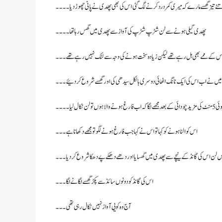
نے تیز گھسے مارے کہ میری کمر درد کرنے لگ گئی اس کی بھی پھدی نے پانی چھوڑ دیا ۔۔۔۔
پھدی گیلی ہونے سے لن شڑپ شڑپ کی آواز سے پھدی میں گھس رہا تھا۔۔۔۔
س کے ممے بھی ہل رہے تھے لیکن زیادہ سخت ہونے کی وجہ سے لٹک نہیں رہے تھے۔۔۔
میں نے اب اس کی ایک ٹانگ اٹھائی دوسری بالکل سیدھی کی اور گھسے شروع کر دئیے ۔۔۔
ودائی کے بعد مجھے لگا کہ اب فارغ ہونے والا ہوں تو لن نکال لیا۔۔۔۔
اس کو الٹا ہونے کو کہا تو اس نے کہا جب فارغ ہونے لگو تو مجھے دکھانا ہے ۔۔۔
 میں لن اس کی گانڈ کے نیچے سے پھدی میں گھسایا اور دھے دھکے پے دھکا شروع کر دیا۔۔۔
اس کی گانڈ کو دونوں سائڈ سے پکڑ گھسے لگانے لگا۔۔۔
آج وہ کویی آواز نہیں نکال رہی تھی۔۔۔