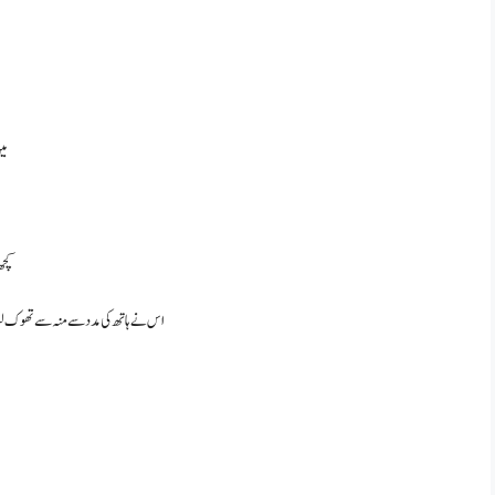
می
کچھ
اس نے ہاتھ کی مدد سے منہ سے تھوک لیا ا