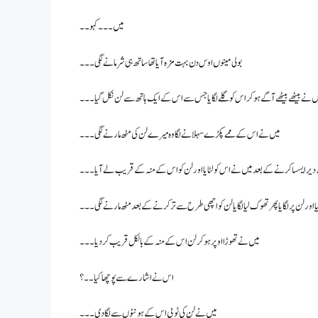
میں ۔۔۔ کہو۔۔
بولی مینوں اوس دن بہت مزہ آیا تھا ساتھ ہی شرمانے لگی۔۔۔
ں نے بیٹھے بیٹھے آگے ہو کر اس کو گلے لگایا جس سے اس کے ایک ہاتھ سے لن نکل گیا۔۔۔
میں نے اس کے ممے پکڑے سہلانے لگا وہ میرے لن کی مٹھ مارنے لگی۔۔۔
 دیر ایسسا کرنے کے بعد میں نے اس کو لٹایا اور لن کو اس کے منہ کے قریب لے آیا ۔۔۔
ور لن پر لگایا پھر تھوک لیا لگایا لن کو اچھی طرح سے تر کرنے کے بعد مٹھ مارنے لگی ۔۔۔
میں نے تھوڑا اوپر ہو کر لن اس کے منہ کے بالکل قریب کر دیا۔۔۔
اس نے اشارے سے پوچھا کیا۔۔؟
میں نے لن کی ٹوپی اس کے ہونٹوں سے لگادی ۔۔۔