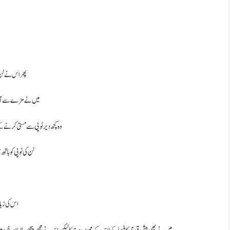
پھر اس نے لن 
میں نے مزے سے آ نکھ
وہ کچھ دیر ٹوپی سے مستی کرنے 
لن کی ٹوپی کو ہات
اس کی زبان