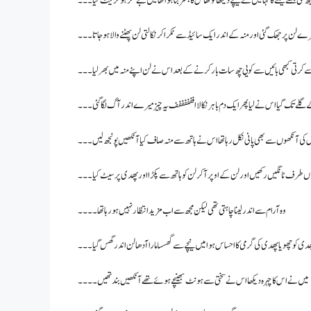
ی مجھے لیٹنے کا کہا میں نے نیچے دیکھا تو گھاس کا بستر بنا ہوا تھا میں بے فکر ہو کر لیٹ گیا۔۔۔
رے لن پر جھک گئی اور منہ کے اندر ایک سائیڈ سے ٹکرا کر نکالتی لن پھٹنے والا ہو جاتا۔۔۔
ے کرتی کبھی بائیں سے کویی چھ سات بار کرنے کے بعد اس نے لن اپنے منہ میں بھر لیا ۔۔۔
ے گلے تک گیا اس نے لیا پھر ایک دم باہر نکالا اففففففف یہ چیز میرے اندر آگ لگا گئی۔۔۔
گا اس کی آنکھوں سے بھی پانی نکل رہا تھا اس نے ہاتھ سے منہ صاف کیا آنکھیں پونجھ لیں۔۔۔
نوں طرف ٹانگیں رکھیں اور لن کے اوپر آکر لن کو ہاتھ سے پکڑا اور پھدی پر سیٹ کیا۔۔۔
وہ آرام سے اندر لینا چاہتی تھی لیکن مجھ سے اب مزید انتظار نہیں ہو رہا تھا ۔ ۔۔۔
کو چھویا پھدی کی گرمی کا احساس ہوا میں نیچے سے گھسسا مارا آدھا لن اندر گھس گیا ۔۔۔
میں نے اس کا چہرہ دیکھا اس نے سختی سے ہونٹ بھینچے ہوئے تھے آنکھیں بند تھیں۔۔۔۔