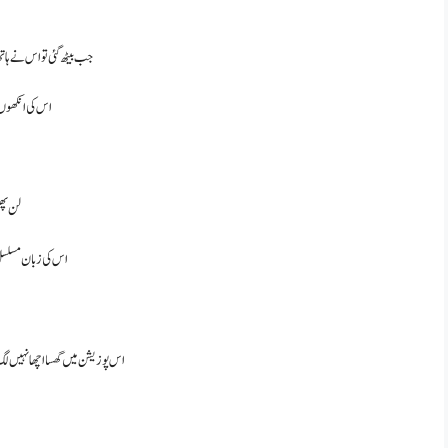
جب بیٹھ گئی تو اس نے ہا
اس کی انکھوں 
لن پھ
اس کی زبان مسلس
اس پوزیشن میں گھسا اچھا نہیں لگ ر