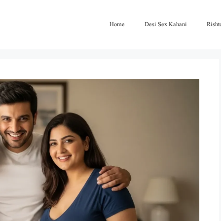
Home
Desi Sex Kahani
Risht