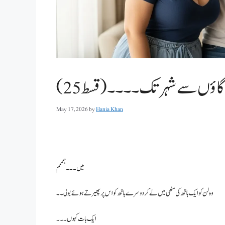
اؤں سے شہر تک۔۔۔۔(قسط 25)
May 17, 2026
by
Hania Khan
میں۔۔۔ ہمممم
وہ لن کو ایک ہاتھ کی مٹھی میں لے کر دوسرے ہاتھ کو اس پر پھیرتے ہوئے بولی۔۔
ایک بات کہوں ۔۔۔