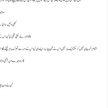
میں نے بھی پیش قدمی کا فیصلہ کیا اس کے مموں پر جھکا لیکن اس نےمجھے پیچھے ہٹایا اور خود بیٹھ گئ
وہ می
کبھی دائیں سائیڈ س
جتنا اندر لے سکتی تھی لیا لن اس ک
اتنا مزا کہ بیان نہیں کر سکتا ایک بار نہیں اس نے تین چار بار ایسے ہی کیا اس کے منہ سے تھوک باہر ٹپکنے ل
پھر وہ میرے اوپر آ گئی دو
لن نے جب پھدی 