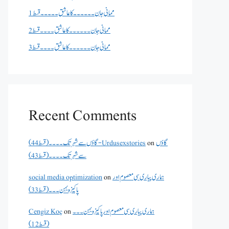
ممانی جان ۔۔۔۔۔۔کا عاشق ۔۔۔۔۔قسط 1
ممانی جان ۔۔۔۔۔۔کا عاشق ۔۔۔۔قسط 2
ممانی جان ۔۔۔۔۔۔کا عاشق ۔۔۔۔قسط 3
Recent Comments
گاؤں
on
گاؤں سے شہر تک۔۔۔۔(قسط 44) - Urdusexstories
سے شہر تک۔۔۔۔(قسط 43)
ہماری پیاری سی معصوم اور
on
social media optimization
پاکیزہ بہن۔۔۔(قسط33)
ہماری پیاری سی معصوم اور پاکیزہ بہن۔۔۔
on
Cengiz Koç
(قسط12)