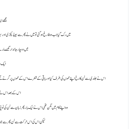
مجھے اپ
میں رک گیا جب وہ فارغ ہو گئی تو میں نے پھر سے سپیڈ پکڑی اور س
میں دو چار جاندار گھسے مار
ایک دو
اس نے جلدی سے لن کا رخ اپنے مموں کی طرف کیا اور باقی کے قطرے اس کے مموں پر گرنے لگے اس
اس کے بعد اس نے لن 
وہ اپنے کام میں مگن تھی اس نے ایک بار پھر زبان سے لن کی ٹ
لیکن اس کی اس حرکت سے لن پھر سے جوش میں