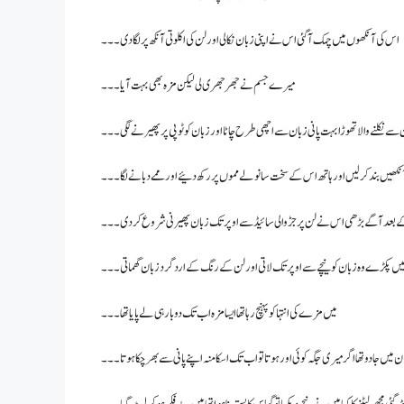
اس کی آنکھوں میں چمک آگئی اس نے اپنی زبان نکالی اور لن کی اکلوتی آنکھ پر لگا دی۔۔۔
میرے جسم نے جھرجھری لی لیکن مزہ بھی بہت آیا۔۔۔
سے نکلنے والا تھوڑا بہت پانی زبان سے اچھی طرح چاٹا اور زبان کو ٹوپی پر پھیرنے لگی۔۔۔
یں بند کر لیں اور ہاتھ اس کے سخت سانولے مموں پر رکھ دئیے اور ممے دبانے لگا۔۔۔
کے بعد آگے بڑھی اس نے لن پر جڑ والی سائیڈ سے اوپر تک زبان پھیرنی شروع کر دی ۔۔۔
ھ میں پکڑے وہ زبان کو نیچے سے اوپر تک لاتی اور لن کے رنگ کے اردگرد زبان گھماتی۔۔۔
میں مزے کی انتہا کو پہنچ رہا تھا ایسا مزہ اب تک دو بار ہی لے پایا تھا۔۔۔
 میں جادو تھا اگر میری جگہ کوئی اور ہوتا تو اب تک اسکا منہ اپنے پانی سے بھر چکا ہوتا۔۔۔