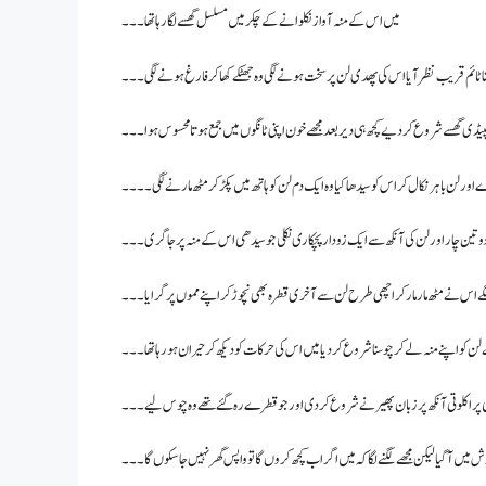
میں اس کے منہ آواز نکلوانےکے چکر میں مسلسل گھسے لگا رہا تھا ۔۔۔
نا ٹائم قریب نظر آیا اس کی پھد ی لن پر سخت ہونے لگی وہ جھٹکے کھا کر فارغ ہونے لگی۔۔۔
پیڈی گھسے شروع کر دیے کچھ ہی دیر بعد مجھے خون اپنی ٹانگوں میں جمع ہوتا محسوس ہوا۔۔۔
ے اور لن باہر نکال کر اس کو سیدھا کیا وہ ایک دم لن کو ہاتھ میں پکڑ کر مٹھ مارنے لگی۔۔۔۔
 تین چار اور لن کی آنکھ سے ایک زودار پچکاری نکلی جو سیدھی اس کے منہ پر جاگری ۔۔۔
 نے مٹھ مار مار کر اچھی طرح لن سے آخری قطرہ بھی نچوڑ کر اپنے مموں پر گرایا۔۔۔
کو اپنے منہ لے کر چوسنا شروع کر دیا میں اس کی حرکات کو دیکھ کر حیران ہو رہا تھا ۔۔۔
وپی پر اکلوتی آنکھ پر زبان پھیرنے شروع کر دی اور جو قطرے رہ گئے تھے وہ چوس لیے۔۔۔
 آگیا لیکن مجھے لگنے لگا کہ میں اگر اب کچھ کروں گا تو واپس گھر نہیں جا سکوں گا۔۔۔