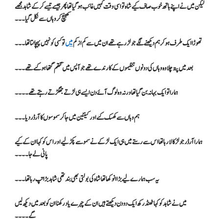
لیکن میں نے اپنے ہاتھ خوب صاف کیے شاہ تو اسی وقت کہیں غائب ہو گیا تھا پھر جیسے تیسے کرکے شاہد مجھے
کھینچ کر وہاں سے نکل گیا۔۔۔
تھوڑا ایک طرف ہو کر ہم دیکھنے لگے جو لڑ رہے تھے ان میں سے کم از کم
میں
تو کسی کو نہیں پہچانتا تھا۔۔۔
بعد میں پتہ چلا وہ وہاں کی دونوں تنظیموں کے کارندے تھے جو آپس میں گتھم گتھا ہو گئے تھے ۔۔۔
ہمارا تو ایک بہانہ بن گیا تھا ورنہ وہ لوگ آئے دن ایسے ہی لڑتے جھگڑتے رہتے تھے۔۔۔۔
ہم وہاں سے کھسک گئے اور کینٹین میں جا کر سموسوں کا آرڈر دیا ۔۔۔
ہمارا آرڈر جو لڑکا لا رہا تھا اس سے رستے میں ہی ایک لڑکے نے سموسے پکڑ لیے اور اس کو کہا ان کے کیے
پانی لے جا۔۔۔۔
یہ سب ہمارے لیے بڑا انوکھا تھا شاہ کی بولتی بھی بند تھی شاہد بڑا تپ رہا تھا ۔۔۔
میں نے شاہد کو کہا ٹھنڈ رکھ ایک دو دن دیکھتے ہیں ان کے چہرے یاد رکھنا ان کو بعد میں دیکھ لیں
گے۔۔۔۔