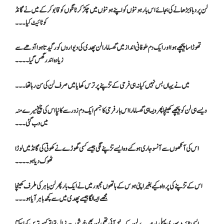
لن پر دباؤ بڑھانے کی بجائے اس بار ہونٹوں کو اپنے ہونٹوں میں چکڑ کر ٹانگوں کو قابو کرکے میں نے گانڈ
کو ٹائیٹ کیا۔۔۔
تھوڑا سا پیچھے ہوا اور ایک دم طوفانی انداز میں گھسا مارا لن پھدی کی دیواروں کو رگیدتا ہوا آدھے سے
زیادہ اندر گھس گیا۔۔۔۔
میں نے یہاں بس نہیں کیا نہ ہی فرحی کے تڑپنے پر ترس کھایا میں صرف لن کی سن رہا تھا۔۔۔
ویسے ہی لن کو پیچھے کھینچا پھر ویسا ہی گھسا مارا اس بار فرحی کا جسم ایک دم زور سے کانپا اس کی چیخ میرے منہ
میں دب گئی۔۔۔
اس کی آنکھوں سے آنسو جاری ہو گئے وہ ایسے تڑپنے لگی جیسے کسی گھوڑے نے کھوتی کی گانڈ میں لوڑا
ٹھوک دیا ہو۔۔۔۔
اس کے تڑپنے کی پرواہ کیے بغیر اپنی ہوس کے ہاتھوں مجبور میں نے ایک بار پھر لن باہر کی طرف کھینچا
مجھے ایسا لگا جیسے پھدی میں سے کچھ باہر آیا ہو۔۔۔