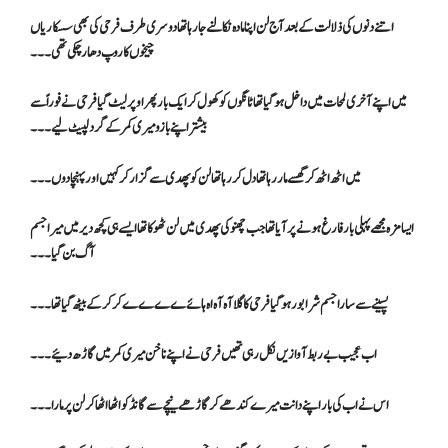
اتنے دنوں کی ذلالت کے بعد آج لن اپنا مادہ نکالنے جا رہا تھا دوسری طرف فرحی کی بھی سسکاریاں
چیخوں کا روپ دھار چکی تھی ۔۔۔
میں اپنے آخری لمحات میں داخل ہو گیا تھا ٹانگوں کو کھول کر ایک بار پھر اوپر لیٹ گیا فرحی نے فوراً سے
بیشتر اپنے بازو میری کمر کے گرد لپیٹ لیے۔۔۔
میں اٹھ اٹھ کر گھسے مار رہا تھا دل کر رہا تھا لن کو پھدی سے گزار کر کہیں اور پہنچا دوں ۔۔۔
ایسا مزہ مجھے پہلی بار فارغ ہونے پر آیا تھا جب چھنو کی پھدی میں لن ٹھوکا تھا ایسے ہی کچھ دیر میں میرا جسم
آگ بن گیا ۔۔۔
پسینے سے سارا جسم شرابور ہو گیا فرحی کا گلا آہ آہ اہ ہائےےےےے کرکر کے بیٹھ گیا تھا ۔۔۔
اب عجیب بے ربط آوازیں نکل رہی تھیں فرحی نے اپنے ناخن میری کمر میں گاڑھ دئیے ۔۔۔
اس نے اب کی بار اپنے دانت میرے کندھے کر گاڑھے نیچے سے گانڈ کو اٹھا اٹھا کر لن پر مارا ۔۔۔