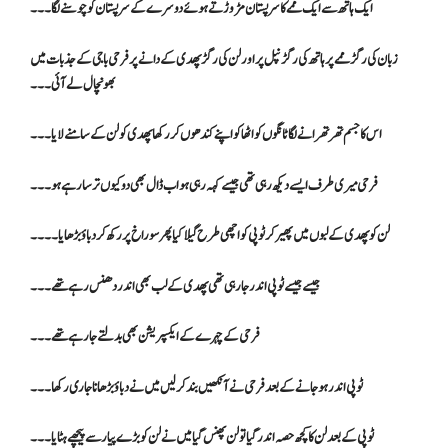
ایک ہاتھ سے ایک ممے کا سرپستان مڑوڑتے ہوئے دوسرے کے سرپستان کو چوسنے لگا۔۔۔
زبان کی رگڑ ممے پر ہاتھ کی رگڑ نپل پر اور لن کی رگڑ پھدی کے دانے پر فرحی باجی کے جذبات میں
بھونچال لے آئی۔۔۔
اس کا جسم تھر تھرانے لگا ٹانگوں کو اٹھا کو اپنے کندھوں کر رکھا پھدی کو لن کے سامنے لایا۔۔۔
فرحی میری طرف ایسے دیکھ رہی تھی جیسے کہہ رہی ہو اب ڈال بھی دو کیوں ترسا رہے ہو۔۔۔
لن کو پھدی کے لبوں میں پھیر کر ٹوپی کو اچھی طرح گیلا کیا پھر سوراخ پر رکھ کر دباؤ بڑھایا ۔۔۔۔
جیسے جیسے ٹوپی اندر جا رہی تھی پھدی کے لب بھی اندر دھنس رہے تھے۔۔۔
فرحی کے چہرے کے ایکسپریشن بھی بدلتے جا رہے تھے۔۔۔
ٹوپی اندر ہو جانے کے بعد فرحی نے آنکھیں بند کر لیں میں نے دباؤ بڑھانا جاری رکھا۔۔۔
ٹوپی کے بعد لن کا کچھ حصہ اندر گیا تو لن پھنس گیا میں نے لن کو بڑے پیار سے پیچھے ہٹایا۔۔۔