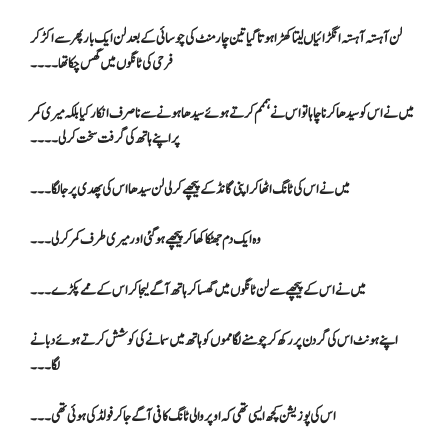
لن آہستہ آہستہ انگڑائیاں لیتا کھڑا ہوتا گیا تین چار منٹ کی چوسائی کے بعد لن ایک بار پھر سے اکڑ کر
فرحی کی ٹانگوں میں گھس چکا تھا۔۔۔۔
میں نے اس کو سیدھا کرنا چاہا تو اس نے ہممم کرتے ہوئے سیدھا ہونے سے نا صرف انکار کیا بلکہ میری کمر
پر اپنے ہاتھ کی گرفت سخت کر لی۔۔۔۔
میں نے اس کی ٹانگ اٹھا کر اپنی گانڈ کے پیچھے کر لی لن سیدھا اس کی پھدی پر جا لگا۔۔۔
وہ ایک دم جھٹکا کھا کر پیچھے ہو گئی اور میری طرف کمر کر لی ۔۔۔
میں نے اس کے پیچھے سے لن ٹانگوں میں گھسا کر ہاتھ آگے لیجا کر اس کے ممے پکڑے ۔۔۔
اپنے ہونٹ اس کی گردن پر رکھ کر چومنے لگا مموں کو ہاتھ میں سمانے کی کوشش کرتے ہوئے دبانے
لگا۔۔۔
اس کی پوزیشن کچھ ایسی تھی کہ اوپر والی ٹانگ کافی آگے جا کر فولڈ کی ہوئی تھی ۔۔۔