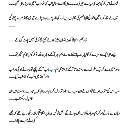
شاہ نے اس کو کہا پھدی دیا اے تیری ۔۔۔۔دا پنگا اے سالیا تب کہا تھا جب ہمیں مار پڑ رہی تھی۔۔۔
میں نے شاہ کو دو تین انتہائی غلیظ قسم کی گالیاں دیں اور کہا مار پڑے یا نہ پڑے تیری گانڈ ضرور پھٹے گی
۔۔۔
شاہ ٹھہرا انتہا کا کمینہ انسان ہنستے ہوئے کہنے لگا کوئی نہیں پھٹ گئی تے ۔۔۔
ایسے ہی ایک دوسرے کو گالیاں دیتے ہنستے ہوئے ہم باہر آ گئے وہاں دیکھا تو لڑکوں کا جم غفیر تھا۔۔۔
عابد ہمیں لے کر ایک طرف سے رستہ بناتا آگے بڑھتا گیا ہم
سب
جب آگے پہنچے تو عابد نے اونچی رعب
دار آواز میں سب کو مخاطب کیا۔۔۔
سب اس کی متوجہ ہوئے تو اس نے ان سب سے ہمارا تعارف کروایا اور بتایا کہ یہ میرے دوست ہیں ان
کا خیال رکھنا ہے۔۔۔
وہاں سے فارغ ہو کر ہم دوبارہ کلاس میں جانے لگے ابھی نوٹس بورڈ پر اگلا لیکچر ہی دیکھ رہے تھے کہ مجھے
کسی نے نام سے پکارا ۔۔۔