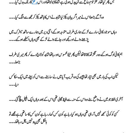
بس پھر کیا تھا رنگڑ قوم دماغ سے تو پیدل ہوتی ہے شاہ کا بولنا تھا اور اس
رنگڑ
کا رنگ بدل گیا۔۔۔
وہ آگے بڑھا اس نے میرا گریبان پکڑ لیا شاہد نے اس کا ہاتھ پکڑ کر مجھ سے الگ کیا۔۔۔
وہاں موجود کافی سارے لڑکے ہماری طرف متوجہ ہو گئے اتنی دیر میں ہمارے ساتھ میٹرک میں
پڑھنے والے اور کچھ اور جاننے والے لڑکے بھی وہاں اکٹھے ہو گئے۔۔۔
ہم کافی لوگ ہو گئے وہ رنگڑ قد کا ناٹا تھا لیکن پھرتیلا محسوس ہو رہا تھا شاہد کو ڈاج دے کر پھر میری طرف
بڑھا ۔۔۔
لیکن اب کی بار میں بھی تیار تھا جیسے کی وہ قریب آیا میں نے سامنے سے اس کو سینے میں ایک مکا کس
دیا۔۔۔
آخری لفظ جو میں نے واضح سنے وہ اس کے منہ سے غلیظ گالی تھی اس کے بعد وہاں ایک ہلچل مچ گئی ۔۔۔
کسی کو کوئی سمجھ نہیں آ رہی تھی وہاں ہو کیا رہا ہے کون کس کو مار رہا ہے کون کس کا ساتھی ہے مجھے تو
بالکل بھی پتہ نہیں چل رہا تھا۔۔۔