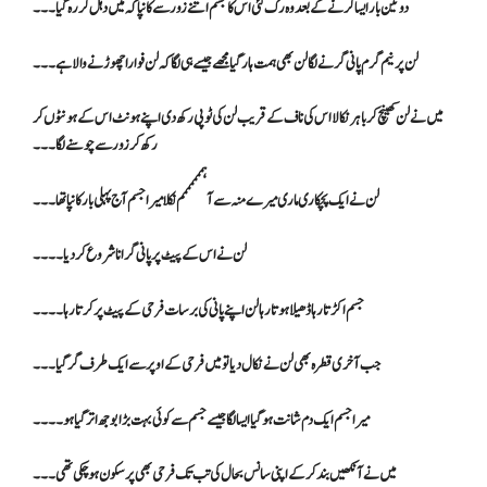
دو تین بار ایسا کرنے کے بعد وہ رک گئی اس کا جسم اتنے زور سے کانپا کہ میں دہل کر رہ گیا۔۔۔
لن پر نیم گرم پانی گرنے لگا لن بھی ہمت ہار گیا مجھے جیسے ہی لگا کہ لن فوارا چھوڑنے والا ہے۔۔۔
میں نے لن کھینچ کر باہر نکالا اس کی ناف کے قریب لن کی ٹوپی رکھ دی اپنے ہونٹ اس کے ہونٹوں کر
رکھ کر زور سے چوسنے لگا۔۔۔
لن نے ایک پچکاری ماری میرے منہ سے آہممممممم نکلا میرا جسم آج پہلی بار کانپا تھا ۔۔۔
لن نے اس کے پیٹ پر پانی گرانا شروع کر دیا۔۔۔۔
جسم اکڑتا رہا ڈھیلا ہوتا رہا لن اپنے پانی کی برسات فرحی کے پیٹ پر کرتا رہا۔۔۔۔
جب آخری قطرہ بھی لن نے نکال دیا تو میں فرحی کے اوپر سے ایک طرف گر گیا ۔۔۔
میرا جسم ایک دم شانت ہو گیا ایسا لگا جیسے جسم سے کوئی بہت بڑا بوجھ اتر گیا ہو۔۔۔۔
میں نے آنکھیں بند کر کے اپنی سانس بحال کی تب تک فرحی بھی پر سکون ہو چکی تھی۔۔۔