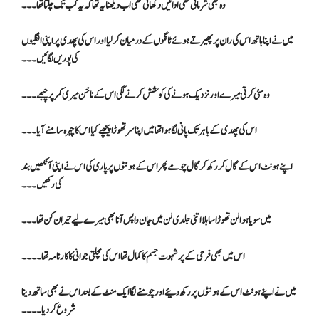
وہ بھی شرماتی تھی ادائیں دکھاتی تھی اب دیکھنا یہ تھا کہ یہ کب تک چلتا تھا۔۔۔
میں نے اپنا ہاتھ اس کی ران پر پھیرتے ہوئے ٹانگوں کے درمیان کر لیا اور اس کی پھدی پر اپنی انگلیوں
کی پوریں لگائیں۔۔۔
وہ سئی کرتی میرے اور نزدیک ہونے کی کوشش کرنے لگی اس کے ناخن میری کمر پر چبھے ۔۔۔
اس کی پھدی کے باہر تک پانی لگا ہوا تھا میں اپنا سر تھوڑا پیچھے کیا اس کا چہرہ سامنے آیا ۔۔۔
اپنے ہونٹ اس کے گال کر رکھ کر گال چومے پھر اس کے ہونٹوں پر پاری کی اس نے اپنی آنکھیں بند
کی رکھیں۔۔۔
میں سویا ہوا لن تھوڑا سا ہلا اتنی جلدی لن میں جان واپس آنا بھی میرے لیے حیران کن تھا۔۔۔
اس میں بھی فرحی کے پر شہوت جسم کا کمال تھا اس کی مچلتی جوانی کا کارنامہ تھا ۔۔۔۔
میں نے اپنے ہونٹ اس کے ہونٹوں پر رکھ دئیے اور چومنے لگا ایک منٹ کے بعد اس نے بھی ساتھ دینا
شروع کر دیا ۔۔۔۔