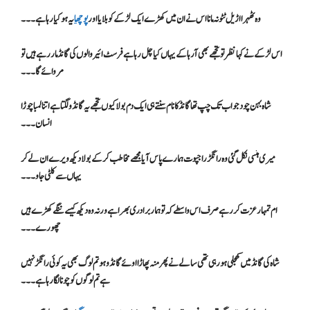
وہ ٹھہرا اڑیل ٹٹو نہ مانا اس نے ان میں کھڑے ایک لڑکے کو بلایا اور
پوچھا
یہ ہو کیا رہا ہے۔۔۔
اس لڑکے نے کہا نظر تو تجھے بھی آرہا کے یہاں کیا چل رہا ہے فرسٹ ائیر والوں کی گانڈ مار رہے ہیں تو
مروائے گا۔۔۔
شاہ بہن چود جو اب تک چپ تھا گانڈ کا نام سنتے ہی ایک دم بولا کیوں تجھے یہ گانڈو لگتا ہے اتنا لمبا چوڑا
انسان۔۔۔
میری ہنسی نکل گئی وہ رانگڑ راجپوت ہمارے پاس آیا مجھے مخاطب کرکے بولا دیکھ ویرے ان لے کر
یہاں سے کلٹی جاو ۔۔۔
ام تمہار عزت کر رہے صرف اس واسطے کہ تو ہمار برادری بھرا ہے ورنہ وہ دیکھ کیسے ننگے کھڑے ہیں
چھورے۔۔۔
شاہ کی گانڈ میں کھجلی ہو رہی تھی سالے نے پھر منہ پھاڑا اوئے گانڈو ہو تم لوگ بھی یہ کوئی رانگڑ نہیں
ہے تم لوگوں کو چونا لگا رہا ہے۔۔۔