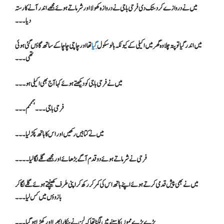
میں نے دروازے کر دستک دی فرحی باجی نے دروازہ کھولا اور شرماتے ہوئے مجھے اندر آنے کا رستہ
دیا۔۔۔
میں اندر گیا تو پتہ چلا وہ گھر میں اکیلی کے کیونکہ بالو سکول
گیا
تھا اور چاچی چاچا کے ساتھ گاؤں گئی ہوئی
تھی۔۔۔
میں نے فرحی باجی کو دیکھتے ہوئے کہا آج بھی اکیلی ہو۔۔۔
فرحی باجی۔۔۔ ہمممم۔۔۔
میں نے کتابیں رکھیں اور اس کا ہاتھ پکڑ لیا۔۔۔
فرحی نے شرماتے ہوئے دو قدم آگے بڑھائے اور مجھے گلے لگا لیا۔۔۔۔
میں نے بھی پیش قدمی کرتے ہوئے اپنے ہاتھ اس کی کمر کر رکھ کر اپنی طرف کھینچتے ہوئے گلے لگا کر
بازوؤں میں کس لیا۔۔۔
بڑے بڑے مموں کا سینے میں لگنا تھا کہ لن نے ہنکارا بھرا اور کھڑا ہو گیا۔۔۔