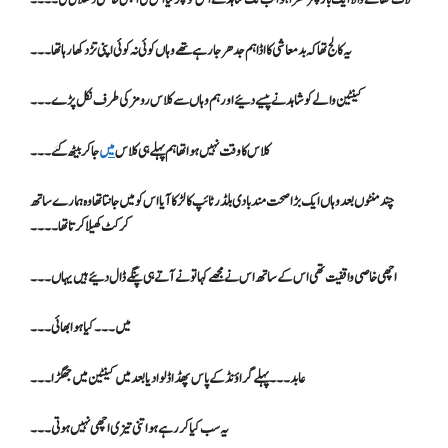
یہ کالج تھا کہ بدمعاشی کا اڈا ہم جدھر جا رہے تھے وہاں کوئی نہ کوئی اپنی تڑ دکھا رہا تھا۔۔۔
کینٹین والے کو شاہد نے پیسے دئیے اور ہم وہاں سے کلاس رومز کی طرف نکل پڑے ۔۔۔
کلاس کا وقت نہیں ہوا تھا ہم پہلے ہی کلاس
میں
جا کر بیٹھ گئے۔۔۔
چند منٹوں بعد وہاں ایک بڑا صحت مند بادی بلڈر ٹائپ کا لڑکا آیا اس کو میں جانتا تھا وہ ہمارے ساتھ
کرکٹ کھیلا کرتا تھا۔۔۔۔
اچھی خاصی واقفیت تھی اس کے ساتھ اس نے مجھے کہا تو نے آتے ہی پنگے ڈال دئیے ہیں یہاں ۔۔۔
میں ۔۔۔کیا ہوا بھائی۔۔۔
عابد۔۔۔ پہلے گراؤنڈ کے پاس پھڈا ڈلوا دیا بعد میں کینٹین میں جھگڑا ۔۔۔
یہ سب کیا کر رہے ہو اتنی تیزی اچھی نہیں ہوتی۔۔۔