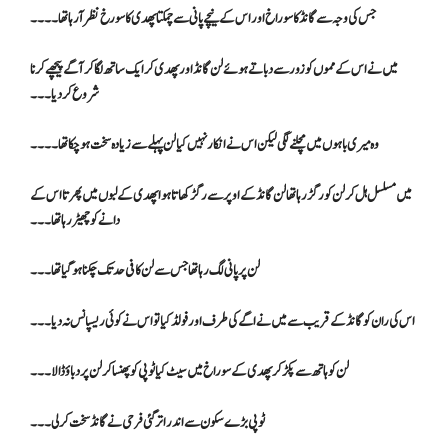
جس کی وجہ سے گانڈ کا سوراخ اور اس کے نیچے پانی سے چمکتا پھدی کا سورخ نظر آرہا تھا۔۔۔۔
میں نے اس کے مموں کو زور سے دباتے ہوئے لن گانڈ اور پھدی کر ایک ساتھ لگا کر آگے پیچھے کرنا
شروع کر دیا۔۔۔
وہ میری باہوں میں مچلنے لگی لیکن اس نے انکار نہیں کیا لن پہلے سے زیادہ سخت ہو چکا تھا۔۔۔۔
میں مسلسل ہل کر لن کو رگڑ رہا تھا لن گانڈ کے اوپر سے رگڑ کھاتا ہوا پھدی کے لبوں میں پھرتا اس کے
دانے کو چھیڑ رہا تھا۔۔۔
لن پر پانی لگ رہا تھا جس سے لن کافی حد تک چکنا ہو گیا تھا ۔۔۔
اس کی ران کو گانڈ کے قریب سے میں نے اگے کی طرف اور فولڈ کیا تو اس نے کوئی ریسپانس نہ دیا۔۔۔
لن کو ہاتھ سے پکڑ کر پھدی کے سوراخ میں سیٹ کیا ٹوپی کو پھنسا کر لن پر دباؤ ڈالا۔۔۔
ٹوپی بڑے سکون سے اندر اتر گئی فرحی نے گانڈ سخت کر لی ۔۔۔