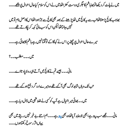
میں نے پلٹ کر دیکھا تو بھا ہاشم کا جگری دوست کھڑا تھا میں نے اس کو سلام کیا حال احوال پوچھے۔۔۔
بھا جب کالج پڑھتا تھا تب سے یہ کالج میں تھا پڑھنے کے بعد بھی کالج سے جڑا ہوا تھا اس کا اصل نام تو میں
نہیں جانتا تھا لیکن اس کو سب مانی کہہ کر پکارتے تھے۔۔۔
میرے حال احوال پوچھنے پر اس نے کہا کاکے تو لگتا نہیں ہے ہاشم کا بھائی ہے ۔۔۔
میں۔۔۔ مطلب۔۔؟
مانی۔۔۔ جیسے تم نے کالج میں آتے ہی رولا پا دتا اے ۔۔۔
تب تک وہاں شاہد لوگ بھی آگئے تھے وہ میرے اردگرد جمع ہو گئے تھے۔۔۔
میں۔۔ بھائی میرا خیال ہے آپ کو کسی نے غلط فہمی میں ڈال دیا ہے۔۔۔
مانی۔۔۔ مجھے سب پتہ ہے ابھی جو عابد آیا تھا وہ بھی
پتہ
ہے۔۔۔ہم اتنےبے خبر نہیں رہتے میں بھی
یہاں اثر رسوخ رکھتا ہوں۔۔۔