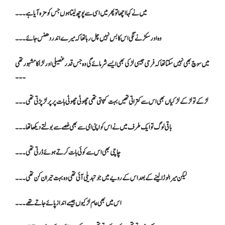
میں نے کہا اچھا تو پھر میں اسی سے پوچھ لیتا ہوں جس کو مزہ آیا ہے۔۔۔
وہ اور سکڑنے لگی اس کا بس نہیں چل رہا تھا کہ میرے اندر دھنس جائے ۔۔۔
میں سوچ بھی نہیں سکتا تھا کہ فرحی جیسی لڑکی بھی ایسے شرمائے گی وہ جس قدر غصیلی اور لڑاکا مشہور تھی
۔۔۔
لڑکے تو لڑکے لڑکیاں بھی اس سے کتراتی تھیں بہت کپتی تھی چھوٹی چھوٹی بات پر پر لڑ پڑتی تھی۔۔۔
باقی لوگ تو ایک طرف میں نے اس کو اپنی امی سے بھی غصے سے بولتے دیکھا تھا۔۔۔
چاچی بھی اس سے کوئی بات کرتے ہوئے ڈرتی تھی ۔۔۔
لیکن میرا لوڑا لینے کے بعد اس کے رویے میں جو تبدیلی آئی تھی وہ بہت حیران کن تھی۔۔۔
اس میں بھی عام لڑکیوں جیسے انداز پائے جاتے تھے ۔۔۔