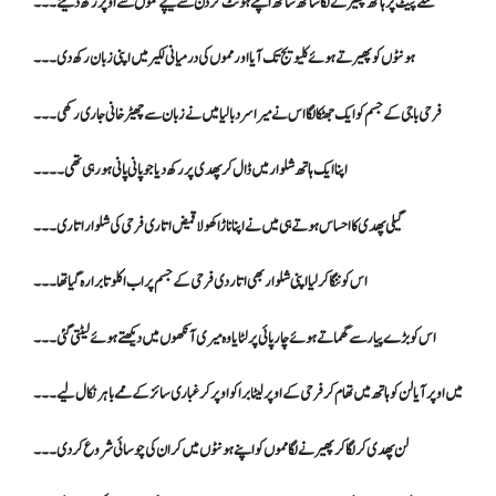
ننگے پیٹ پر ہاتھ پھیرنے لگا ساتھ ساتھ اپنے ہونٹ گردن سے نیچے مموں سے اوپر رکھ دئیے۔۔۔
ہونٹوں کو پھیرتے ہوئے کلیویج تک آیا اور مموں کی درمیانی لکیر میں اپنی زبان رکھ دی۔۔۔
فرحی باجی کے جسم کو ایک جھٹکا لگا اس نے میرا سر دبا لیا میں نے زبان سے چھیڑخانی جاری رکھی۔۔۔
اپنا ایک ہاتھ شلوار میں ڈال کر پھدی پر رکھ دیا جو پانی پانی ہو رہی تھی ۔۔۔۔
گیلی پھدی کا احساس ہوتے ہی میں نے اپنا ناڑا کھولا قمیض اتاری فرحی کی شلوار اتاری ۔۔۔
اس کو ننگا کر لیا اپنی شلوار بھی اتار دی فرحی کے جسم پر اب اکلوتا برا رہ گیا تھا۔۔۔
اس کو بڑے پیار سے گھماتے ہوئے چارپائی پر لٹایا وہ میری آنکھوں میں دیکھتے ہوئے لیٹتی گئی۔۔۔
میں اوپر آیا لن کو ہاتھ میں تھام کر فرحی کے اوپر لیٹا برا کو اوپر کر غباری سائز کے ممے باہر نکال لیے۔۔۔
لن پھدی کر لگا کر پھیرنے لگا مموں کو اپنے ہونٹوں میں کر ان کی چوسائی شروع کر دی۔۔۔