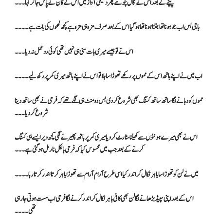
پینے کے بعد اس کے گال چومے پھر دھیمی آواز میں اس کے کان کے پاس جا کر کہا۔۔۔
باجی بس اب جو ہونا تھا جتنا ہونا تھا ہو گیا اس کے بعد صرف مزہ ہی مزہ ہے کچھ لمحوں کی بات ہے۔۔۔۔
اس نے تو جیسے میری بات سنی ہی نہیں تھی کوئی ردعمل نہ دیا۔۔۔
اب میں نے اپنے ہاتھ اس کے مموں پر رکھے تھوڑا سا ہلا تو اس نے اپنے ہاتھ میری کمر پر رکھ لیے۔۔۔۔
مموں کو دبانے لگا ساتھ ساتھ کسنگ بھی شروع کر دی بس دو منٹ ہی لگے تھے کہ فرحی نے بھی ساتھ دینا
شروع کر دیا۔۔۔
اس نے بھی میرے ہونٹوں سے کھیلنا سٹارٹ کر دیا میری کمر پر ہاتھ پھیرنے لگی کچھ دیر ایسے ہی کسنگ
کرنے کے بعد جب میں محسوس کیا کہ فرحی بالکل نارمل ہو گئی ہے ۔۔۔
میں نے لن کو تھوڑا سا باہر نکال کر اندر کیا اسی طرح آرام آرام سے تھوڑا باہر کرتا اندر کرتا رہا۔۔۔۔
اس کے بعد اپنی سپیڈ بڑھانے لگا لن بھی کافی باہر نکال کر اندر کرنے لگا فرحی اب مست ہوتی جا رہی
تھی۔۔۔۔