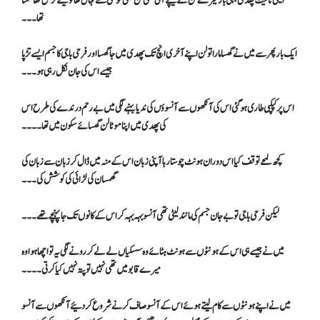
ایسی ٹائیٹ پھدی پہلی بار میرے لن کے نیچے آئی تھی لن بھی خوشی سے نہال تھا تو کیسے ترس کھا سکتا
تھا۔۔۔
ایک بار پھر سے میں نے گھسا مارا تو لن اپنے آخری انچ تک پھدی میں جا گھسا اور فرحی باجی کا جسم ایسے تڑپا
جیسے اس کی جان نکل رہی ہو۔۔۔
اس پر کپکپی طاری ہو گئی اس کی آنکھوں سے آنسوؤں کی ندیا بہنے لگی میں بے رحم درندے کی طرح اس
کی پھدی میں اپنا موٹا لن گھسائے سکون میں تھا۔۔۔۔
کچھ لمحے توقف کیا اس دوران ہونٹ چوستا رہا آپنی زبان اس کے منہ میں ڈال کر زبان سے زبان کی
گھمسان کی لڑائی کی کوشش کی ۔۔۔
لیکن فرحی باجی تو بے جان جسم کی مانند لیٹی تھی آنسو بہہ بہہ کر اس کے کانوں تک جا پہنچے تھے۔۔۔
میں نے جیسے ہی اس کے ہونٹوں سے ہونٹ ہٹائے وہ سسکیاں لے لے کر رونے لگی یہ تو اچھا ہوا وہ
میرے قابو میں تھی نہیں تو پتہ نہیں کیا کرتی۔۔۔۔
میں نے اپنے ہونٹوں سے کام لیتے ہوئے اس کے آنسو صاف کرنے شروع کر دئیے آنکھوں سے آنسو