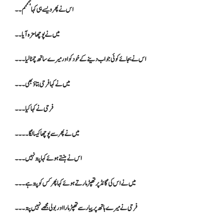
اس نے پھر ویسے ہی کہا ہمممم۔۔
میں نے پوچھا مزہ آیا ۔۔
اس نے بجائے کوئی جواب دینے کے خود کو اور میرے ساتھ چمٹا لیا۔۔۔
میں نے کہا فرحی بتاؤ بھی ۔۔۔
فرحی نے کہا کیا ۔۔۔
میں نے پھر سے پوچھا کیسا لگا۔۔۔۔
اس نے ہنستے ہوئے کہا پتہ نہیں۔۔۔
میں نے اس کی گانڈ پر تھپڑ مارتے ہوئے کہا پھر کس کو پتہ ہے۔۔۔
فرحی نے میرے ہاتھ پر پیار سے تھپڑ مارا اور بولی مجھے نہیں پتہ۔۔۔