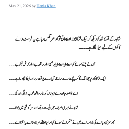
May 21, 2026
by
Hania Khan
شاہد کے قد کاٹھ کو دیکھ کر ایک لڑکا بولا اوہ بھائی تو کدھر گھس رہا ہے یہ فرسٹ والے
کاکوں کے لیے میلا لگا ہے۔۔۔۔
میں نے ہنستے ہوئے کہا اوہ بھایا اوہ بھایا یو بھی ہمار ساتھ ہے ہمار کلاش فیلو ہے۔۔۔
ایک لڑکا یکدم چھلانگ لگا کر نیچے ہمارے سامنے آیا ارے یو تو ہمار برادری کا چھورا ہے ۔۔۔
اے قاصد جان دے ایہناں کو ہمار ساتھ خوب جما گی ان کی۔۔۔
شاہد نے میری طرف حیرانی سے دیکھا اور سرگوشی میں بولا۔۔۔
بھوسڑی دیا اے کی ڈرامہ اے میں نے مسکراتے ہوئے کہا سالیا ایتھے مرغا بننا اے یا نکلنا اے۔۔۔