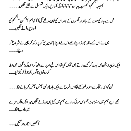
آہہہہہ ہممممم امممم اوہہ ہہااوہ آہ آہ آہ آہ کی آوازیں ایک تسلسل سے نکلنے لگیں۔۔۔۔۔
تین سے چار کی منٹ کے جاندار گھسوں کے بعد اس کی ٹون بدلنے لگی آآآہ ہمم آہمممن آہممممم کی
آوازیں آنے لگیں ۔۔۔
میں نے اس کے ہاتھ چھوڑ دئیے تھے اس نے اپنے ہاتھ میری کمر پر رکھ کر پھیرنے شروع کر
دئیے۔۔۔۔
ایک ہی پوزیشن میں لیٹ کر گھسے مارتے میں تھک گیا تھا اس لیے اوپر سے اٹھ کر اس کی ٹانگوں میں بیٹھ
کر دونوں ٹانگوں کو جوڑ کر پکڑ لیا۔۔۔
لن کو اسی رفتار سے اندر ٹھوکنے لگا اس طرح سے ایک بار پھر لن پھنس پھنس کر جانے لگا۔۔۔۔
مجھے اپنے جسم میں سنسناہٹ محسوس ہوئی سارے جسم میں کیڑیاں دوڑنے لگیں میرا انگ انگ مزے
میں ڈوبنے لگا۔۔۔
آنکھیں انگارہ ہو گئیں۔۔۔