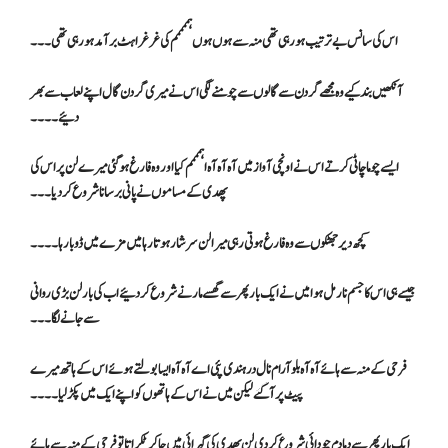
اس کی سانس بے ترتیب ہو رہی تھی منہ سے ہوں ہوں ہممممم کی غرغراہٹ برآمد ہو رہی تھی۔۔۔
آنکھیں بند کیے وہ مجھے گردن سے گالوں سے چومنے لگی اس نے میری گردن گال اپنے لعاب سے بھر
دئیے۔۔۔۔
ایسے چوما چاٹی کرتے اس نے اونچی آواز میں آہ آہ آہ اہمممم کیا اور وہ فارغ ہو گئی میرے لن پر اس کی
پھدی کے مساموں نے پانی برسانا شروع کر دیا۔۔۔
کچھ دیر جھٹکوں سے وہ فارغ ہوتی رہی میرا لن سرشار ہوتا رہا میں مزے میں ڈوبا رہا ۔۔۔۔
جیسے ہی اس کا جسم نارمل ہوا میں نے ایک بار پھر سے گھسے مارنے شروع کر دئیے اب کی بار لن بڑی روانی
سے جانے لگا۔۔۔
فرحی کے منہ سے ہائےآہ آہ بلو آرام نال در ہندی پئی اے آہ آہ ایسا بولتے ہوئےاس کے ہاتھ میرے
پیٹ پر آگئے لیکن میں نے اس کے ہاتھوں کو اپنے ایک میں پکڑ لیا۔۔۔۔
ایک بار پھر سے دما دم چودائی شروع کر دی لن پھدی کی گہرائی میں جا کر ٹکراتا تو فرحی کے منہ سے ہائے