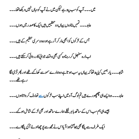
میں۔۔۔ آپ کو سب پتہ ہے لیکن میں نے آپ کو وہاں نہیں دیکھا تھا۔۔۔
عابد ۔۔۔تمہں بتا دوں یہاں دو تنظیمیں ہیں ایک کا صدر میں ہوں۔۔۔
جس کے لڑکوں کو ابھی مار کر آ رہے ہو وہ دوسری تنظیم کے ہیں۔۔۔
اب ذرہ سنبھل کر رہنا وہ کسی بھی وقت جوابی کارروائی کر سکتے ہیں۔۔۔
شاہد۔۔۔ یار ہمیں کیا پتہ تھا کہ یہاں یہ سب ہوتا ہے وہ ہمارے سموسے کھا گئے تھے اور پھر تڑی لگا
رہے تھے۔۔۔
عابد۔۔۔ وہ ایسے ہی چھچھورے ہیں تم لوگ آو میں اپنے سب لڑکوں
سے
تعارف کرواتا ہوں۔۔۔
جیسے ہی ہم سب اس کے ساتھ باہر نکلے ہمارے ساتھ اور بھی لڑکے شامل ہو گئے۔۔۔
ایک طرف سے پنگا بھی بھاگتا ہوا آیا اس نے مجھ سے پوچھا اوئے آ کی پنگا اے ۔۔۔