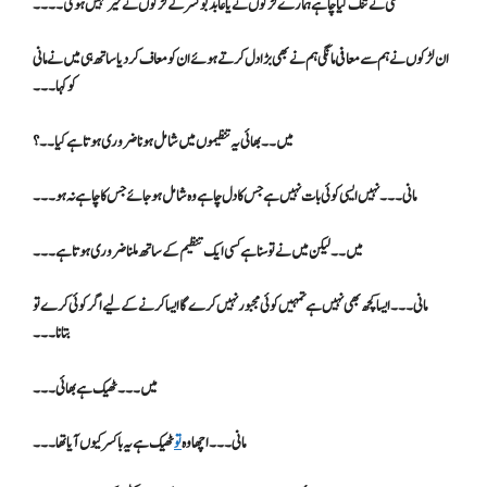
کسی نے تنگ کیا چاہے ہمارے لڑکوں نے یا عابد بوکسر کے لڑکوں نے خیر نہیں ہو گی۔۔۔۔
ان لڑکوں نے ہم سے معافی مانگی ہم نے بھی بڑا دل کرتے ہوئے ان کو معاف کر دیا ساتھ ہی میں نے مانی
کو کہا ۔۔۔
میں۔۔ بھائی یہ تنظیموں میں شامل ہونا ضروری ہوتا ہے کیا۔۔؟
مانی۔۔۔ نہیں ایسی کوئی بات نہیں ہے جس کا دل چاہے وہ شامل ہو جائے جس کا چاہے نہ ہو۔۔۔
میں۔۔ لیکن میں نے تو سنا ہے کسی ایک تنظیم کے ساتھ ملنا ضروری ہوتا ہے۔۔۔
مانی۔۔۔ ایسا کچھ بھی نہیں ہے تمہیں کوئی مجبور نہیں کرے گا ایسا کرنے کے لیے اگر کوئی کرے تو
بتانا۔۔۔
میں۔۔۔ ٹھیک ہے بھائی۔۔۔
مانی۔۔۔ اچھا وہ
تو
ٹھیک ہے یہ باکسر کیوں آیا تھا۔۔۔