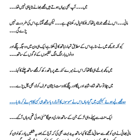
میں۔۔۔ آپ بھی یہاں ہوتے ہیں مجھے بھا نے بتایا ہی نہیں تھا۔۔۔
مانی۔۔۔ اس نے مجھے جو بتا دیا تھا کہ بلو کا خیال رکھنا بچہ ہے ۔۔۔لیکن مجھے لگتا ہے اس کی ضرورت نہیں
پڑے گی۔۔۔
کیونکہ جو کچھ میں نے سنا ہے اس کے مطابق تمہارا ہاتھ کافی کھلا ہے ایک ہی دن میں دو جگہ پنگے اور
دونوں بار الگ الگ تنظیموں کے لوگوں کے ساتھ۔۔۔
میں کچھ بولنے ہی لگا تھا کہ اس نے میرے کندھے پر ہاتھ رکھ کر مجھے ساتھ چلنے کا کہا۔۔۔
میں چلا تو ساتھ شاہ ،شاہد اور پنگا اور پنگے کا دوست ذیشان عرف کوڈو بھی چل پڑے۔۔۔
وہ مجھے لیے ہوئے کینٹین میں گیا وہاں اس نے سموسوں کا آرڈر دیا ساتھ ہی کسی کا نام لے کر بلایا۔۔۔
ایک منٹ سے پہلے وہی لڑکے جن کے ساتھ ہماری دھینگا مشتی ہوئی تھی وہاں آگئے۔۔۔
مانی بھائی نے ان کو مجھ سے معافی مانگنے کا کہا ساتھ یہ ہدایت بھی کی کہ آج کے بعد یہ شکلیں یاد رکھ لو ان کو