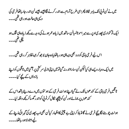
میں نے لن ٹوپی تک باہر نکالا پھر اسی طرح آرام سے اندر کرنے لگا جیسے جیسے لن اندر جا رہا تھا فرحی کی
ویسی ہی حالت ہو رہی تھی۔۔۔
ایک تو کنواری پھدی اوپر سے میرا موٹا لمبا لن ساتھ میں زیادہ عمر ہونے کی وجہ سے کچھ زیادہ ہی تنگ ہو
چکی تھی۔۔۔
اس لیے فرحی باجی کو درد بھی ویسا ہی ہو رہا تھا یا وہ جان بوجھ کر ایسا ظاہر کر رہی تھی ۔۔۔
میں ایک دو بار ویسے ہی کیا لیکن لن سارا اندر نہ گیا تو میں اپنی ازلی سرکشی پر آگیا میں ٹانگوں کو اپنے
بازوؤں کے نیچے کیا۔۔۔۔
ٹانگیں فرحی باجی کے کندھوں تک لے گیا اپنے ہونٹ فرحی کے ہونٹوں میں دے دئیے ہاتھ اس کے
کندھوں پر جمائے اور لن کو پیچھے نکال کر ٹوپی کو اندر گھسا کر کچھ وقفہ لیا۔۔۔
ہونٹ چوسنے لگا نیچے فرحی نے گانڈ ہلا کر اپنی بے چینی کا اظہار کیا لن بھی اب پھدی کی گہرائی ماپنے کے
لیے اتاولا ہو رہا تھا۔۔۔۔