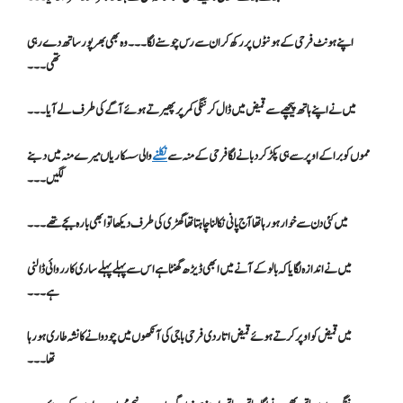
اپنے ہونٹ فرحی کے ہونٹوں پر رکھ کر ان سے رس چوسنے لگا۔۔۔ وہ بھی بھرپور ساتھ دے رہی
تھی۔۔۔
میں نے اپنے ہاتھ پیچھے سے قمیض میں ڈال کر ننگی کمر پر پھیرتے ہوئے آگے کی طرف لے آیا۔۔۔
مموں کو برا کے اوپر سے ہی پکڑ کر دبانے لگا فرحی کے منہ سے
نکلنے
والی سسکاریاں میرے منہ میں دبنے
لگیں۔۔۔
میں کئی دن سے خوار ہو رہا تھا آج پانی نکالنا چاہتا تھا گھڑی کی طرف دیکھا تو ابھی بارہ بجے تھے۔۔۔
میں نے اندازہ لگایا کہ بالو کے آنے میں ابھی ڈیڑھ گھنٹا ہے اس سے پہلے پہلے ساری کارروائی ڈالنی
ہے۔۔۔
میں قمیض کو اوپر کرتے ہوئے قمیض اتار دی فرحی باجی کی آنکھوں میں چودوانے کا نشہ طاری ہو رہا
تھا۔۔۔