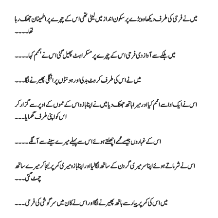
میں نے فرحی کی طرف دیکھا وہ بڑے پرسکون انداز میں لیٹی تھی اس کے چہرے پر اطمینان جھلک رہا
تھا۔۔۔۔
میں ہلکے سے آواز دی فرحی اس کے چہرے پر مسکراہٹ پھیل گئی اس نے ہممم کہا۔۔۔۔
میں نے اس کی طرف کروٹ بدلی اور ہونٹوں پر انگلی پھیرنے لگا۔۔۔
اس نے ایک ادا سے اممم کیا اور میرا ہاتھ جھٹک دیا میں نے اپنا بازو اس کے مموں کے اوپر سے گزار کر
اس کو اپنی طرف گھمایا۔۔۔
اس کے غباروں جیسے مممے اچھلتے ہوئے اس سے پہلے میرے سینے سے آ لگے۔۔۔۔
اس نے شرماتے ہوئے اپنا سر میری گردن کے ساتھ لگا لیا اور اپنا بازو میری کمر پر لیجا کر میرے ساتھ
چمٹ گئی۔۔۔
میں اس کی کمر پر پیار سے ہاتھ پھیرنے لگا اور اس نے کان میں سرگوشی کی فرحی۔۔۔