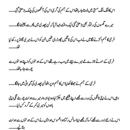
اس کا انگ انگ مستی میں ڈوبتا جا رہا تھا اس کے جسم کی گرمی اس کی آنکھوں کی چمک بڑھتی گئی۔۔۔
میرے گھسوں کی رفتار بھی بڑھتی گئی ایک وقت ایسا آیا کہ لن پھدی میں پھر سے پھنسنے لگا ۔۔۔۔
فرحی کا جسم اکڑنے لگا میں نے اب اس کی ٹانگیں چھوڑ دی تھیں جن کو اس نے میری گانڈ پر رکھ لیا
تھا۔۔۔۔
فرحی کے موٹے تازے ممے میرے سینے میں دب رہے تھے اس کے ہونٹوں کو اپنے ہونٹوں سے
چوسے جا رہا تھا۔۔۔۔
فرحی کے جسم نے جھٹکا کھایا اس کا جسم اوپر اٹھا لن پھدی کی گہرائی میں جا لگا۔۔۔
وہیں اس نے اپنی ٹانگوں کی مدد سے مجھے اپنے شکنجے میں جکڑ لیا وہ دیوانہ وار میرے ہونٹ چوسنے لگی اپنی
باہوں کو میری کمر کے گرد کس لیا۔۔۔۔
اس نے اتنے زور سے مجھے کسا کہ مجھے اپنا سانس رکتا ہوا محسوس ہوا میں نے اس کے ہونٹوں سے ہونٹ
ہٹا لیے۔۔۔۔