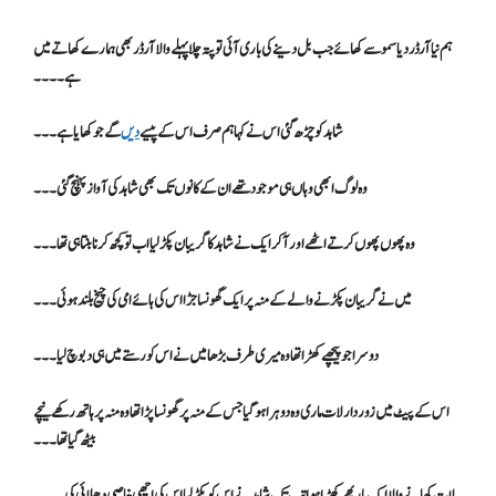
ہم نیا آرڈر دیا سموسے کھائے جب بل دینے کی باری آئی تو پتہ چلا پہلے والا آرڈر بھی ہمارے کھاتے میں
ہے۔۔۔۔
شاہد کو چڑھ گئی اس نے کہا ہم صرف اس کے پیسے
دیں
گے جو کھایا ہے ۔۔۔
وہ لوگ ابھی وہاں ہی موجود تھے ان کے کانوں تک بھی شاہد کی آواز پہنچ گئی۔۔۔
وہ پھوں پھوں کرتے اٹھے اور آ کر ایک نے شاہد کا گریبان پکڑلیا اب تو کچھ کرنا بنتا ہی تھا۔۔۔
میں نے گریبان پکڑنے والے کے منہ پر ایک گھونسا جڑا اس کی ہائے امی کی چیخ بلند ہوئی۔۔۔
دوسرا جو پیچھے کھڑا تھا وہ میری طرف بڑھا میں نے اس کو رستے میں ہی دبوچ لیا۔۔۔
اس کے پیٹ میں زور دار لات ماری وہ دوہرا ہو گیا جس کے منہ پر گھونسا پڑا تھا وہ منہ پر ہاتھ رکھے نیچے
بیٹھ گیا تھا۔۔۔
لات کھانے والا ایک بار پھر کھڑا ہوا تب تک شاہد نے اس کو پکڑ لیا اس کی اچھی خاصی دھلائی کی۔۔۔۔