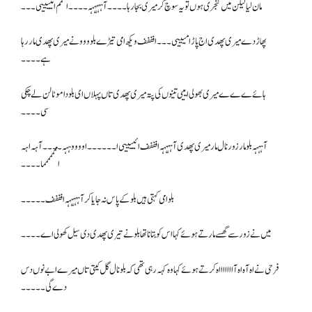
مان لیا لیکن میں کنجری ہوں تو یہ سوچ کر میری بجا رہا ۔۔۔۔آہہہہہہ۔۔۔۔امممم امییییی۔۔۔
پھاڑ دے میری پھدی اج پاڑ امیییی ۔۔۔افففف ویکھ امی تیڑے بلوووو نے میری پھدی مار رہا
ہے۔۔۔۔
ہائےےےے میری بھولی امییی تینوں کی پتہ میری پھدی تاں پہلاں ای بلو دا موٹا لن لے چکی
سی۔۔۔۔
آہہہہ بلو مار زور نال مار میری پھدی آہہہہہ افففف ائییییی ا۔۔۔۔۔۔اووووہہہ۔۔۔۔ آہہ اہہ
اممممممما۔۔۔۔
بلو امی کہتی ہیں بلو کے پاس نہ جایا کر آہہہہہہ افففف۔۔۔۔۔
میں نے زور سے گھسے مارتے ہوئے کہا اس کو بتانا تھا بلو نے تیری پھدی دی سیل کھولی اے۔۔۔۔
فرحی نے اہ آہ اہ آاااااااہ کرتے ہوئے کہا وہ کہہ رہی تھی کہ بلو نال گل کیتی تاں میرے ابے نوں دس
دے گی۔۔۔۔۔