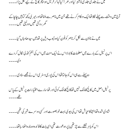
میں نے جلدی جلدی ناشتہ کیا اور گھر آ گیا نہا کر فریش ہوا پھر کالج کے لیے نکل پڑا۔۔۔۔
آج میں وقت سے پہلے نکلا تھا ایک دو کام کرنے تھے جن میں ناصر سے ملنا تھا اور میری کچھ کتابیں چاچا کے
گھر رہ گئی تھیں وہ لینی تھیں۔۔۔۔
میں نے ٹاؤن سے نکل کر ناصر کو فون کیا وہ ٹیوب ویل پر تھا میں سیدھا وہاں گیا۔۔۔۔
اس پرنسپل کے بارے میں معلومات کا بولا اس نے ایک منٹ میں اس کی جنم کنڈلی نکال کر دے
دی۔۔۔۔
وہ پہلے سے ہی اس کو جانتا تھا اس کی پوری ہسٹری اس نے مجھے سنا دی۔۔۔۔
پرنسپل اصل میں کالج کا مالک نہیں تھا کالج کا مالک کوئی اور تھا سارے اختیارات پرنسپل کے پاس
تھے۔۔۔۔
شادی شدہ تھا انتہا کا عیاش تھا اس کی بیوی بہت خوبصورت اور کسی دوسرے شہر کی تھی ۔۔۔۔
اس کو باہر نکلنے سے چڑ تھی با پردہ عورت تھی اسی بات کا فائدہ وہ بندہ اٹھا رہا تھا۔۔۔۔