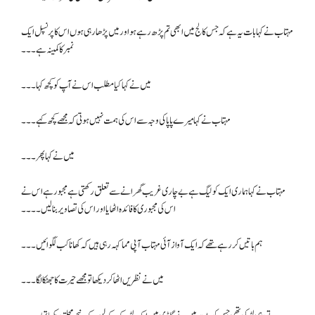
مہتاب نے کہا بات یہ ہے کہ جس کالج میں ابھی تم پڑھ رہے ہو اور میں پڑھا رہی ہوں اس کا پرنسپل ایک
نمبر کا کمینہ ہے۔۔۔
میں نے کہا کیا مطلب اس نے آپ کو کچھ کہا۔۔۔
مہتاب نے کہا میرے پاپا کی وجہ سے اس کی ہمت نہیں ہوتی کہ مجھے کچھ کہے ۔۔۔
میں نے کہا پھر۔۔۔
مہتاب نے کہا ہماری ایک کولیگ ہے بے چاری غریب گھرانے سے تعلق رکھتی ہے مجبور ہے اس نے
اس کی مجبوری کا فائدہ اٹھایا اور اس کی تصاویر بنا لیں۔۔۔۔
ہم باتیں کر رہے تھے کہ ایک آواز آئی مہتاب آپی مما کہہ رہی ہیں کہ کھانا کب لگوائیں۔۔۔
میں نے نظریں اٹھا کر دیکھا تو مجھے حیرت کا جھٹکا لگا۔۔۔