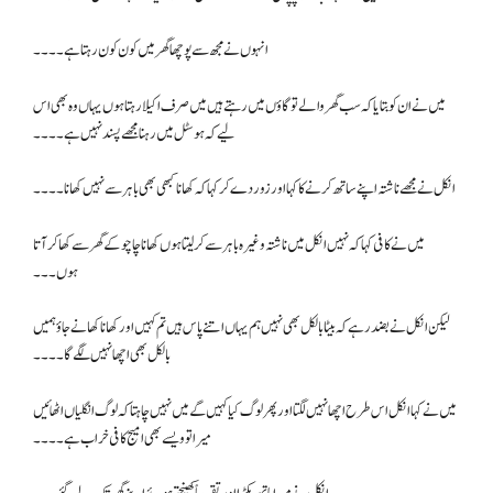
انہوں نے مجھ سے پوچھا گھر میں کون کون رہتا ہے ۔۔۔۔
میں نے ان کو بتایا کہ سب گھر والے تو گاؤں میں رہتے ہیں میں صرف اکیلا رہتا ہوں یہاں وہ بھی اس
لیے کہ ہوسٹل میں رہنا مجھے پسند نہیں ہے۔۔۔۔
انکل نے مجھے ناشتہ اپنے ساتھ کرنے کا کہا اور زور دے کر کہا کہ کھانا کبھی بھی باہر سے نہیں کھانا۔۔۔۔
میں نے کافی کہا کہ نہیں انکل میں ناشتہ وغیرہ باہر سے کر لیتا ہوں کھانا چاچو کے گھر سے کھا کر آتا
ہوں۔۔۔
لیکن انکل نے بضد رہے کہ بیٹا بالکل بھی نہیں ہم یہاں اتنے پاس ہیں تم کہیں اور کھانا کھانے جاؤ ہمیں
بالکل بھی اچھا نہیں لگے گا۔۔۔۔
میں نے کہا انکل اس طرح اچھا نہیں لگتا اور پھر لوگ کیا کہیں گے میں نہیں چاہتا کہ لوگ انگلیاں اٹھائیں
میرا تو ویسے بھی امیج کافی خراب ہے۔۔۔۔