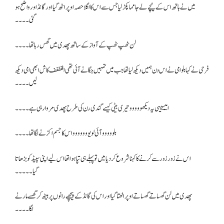
میں نے ہاتھ اس کے نیچے لے جا مما پکڑ لیا جس سے اس کا اگلا حصہ اوپر اٹھ گیا اور گانڈ اور واضح ہو
گئی۔۔۔۔
لن ٹھپ ٹھپ کے آواز کے ساتھ پھدی میں گھس رہا تھا۔۔۔۔
فرحی نے کہا بلو امی نے اس دن ہمیں دیکھ لیا تھا جب میں تمہیں جگانے آئی تھی اففففف کاش ابھی امی دیکھ
لیں۔۔۔۔
امییییی یہ دیکھووووو تیری بیٹی کیسے گندی رن کی طرح پھدی مروا رہی ہے۔۔۔۔
بلووووو آئی لو یووووووو اس کا جسم اکڑنے لگا تھا۔۔۔۔
اس نے زور زور سے کرنے کا کہنا شروع کر دیا میں تو پہلے ہی تپا ہوا تھا اس لیے اپنی سپیڈ کو بڑھاتا
گیا۔۔۔۔۔
پھدی میں لن گھساتے گھساتے اوپر اٹھتا گیا اور اس کی گانڈ کے پیچھے رانوں پر بیٹھ کر گھسے مارنے
لگا۔۔۔۔