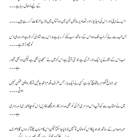
کے لیے ڈھال رہا ہے۔۔۔
اس نے اپنی اور اس کی ویڈیوز اور تصاویر بنا لیں جن میں وہ آپس میں نازیبا حرکات کر رہے ہیں۔۔۔۔
بس تب سے لے کر اب تک وہ اس کے ساتھ سب کچھ کر رہا ہے نہ اس سے شادی کرتا ہے اور نہ ہی اس
کو چھوڑتا ہے۔۔۔۔
اب اس کے نشانے پر ایک اور لڑکی ہے جو نئی آئئ ہے اس کو میں نے سمجھایا بھی ہے لیکن وہ بھی مجبور
ہے۔۔۔
میرا دماغ گھوم رہا تھا سچ کہا ہے کسی نے ایک بار جس طرف قدم اٹھ جائیں تو پھر واپسی ممکن نہیں
ہوتی۔۔۔۔
میں نے مہتاب سے کہا آپ اس دوسری لڑکی کو بھی مدد درکار ہو مجھے بتا دیں اس کو بچانا میری ذمہ داری
ہے۔۔۔
مہرو صاحبہ کے ساتھ جو ہوچکا اس کو واپس تو نہیں لوٹایا جا سکتا لیکن اس کا حساب چکتا کر دوں گا نا صرف
حساب چکتا ہو گا بلکہ جان بھی چھوٹ جائے گی۔۔۔۔