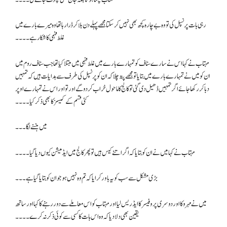
رہی بات پرنسپل کی تو وہ بے چارہ کچھ بھی نہیں کر سکتا مجھے پہلے دن بلا کر ڈرا رہا تھا وہ میرے بارے میں
غلط فہمی کا شکار ہے۔۔۔۔
مہتاب نے کہا اس نے سارے سٹاف کو تمہارے بارے میں غلط فہمی میں مبتلا کیا تھا جب سٹاف روم میں
ان کو میں نے تمہارے بارے میں بتایا تو مجھے پتہ چلا کہ ان کو پرنسپل کی طرف سے ہدایات ہیں کہ تمہیں
دبا کر رکھا جائے اگر تمہیں ڈھیل دی گئی تو کالج کا ماحول خراب کر دو گے اور تو اور اس نے تمہارے اوپر
کئی قسم کے کیسز کا بھی ذکر کیا۔۔۔۔
میں ہنسنے لگا۔۔۔
مہتاب نے کہا میں نے ان کو بتایا کہ اگر اتنے کیس ہیں تو پھر کالج میں ایڈمیشن کیوں دیا گیا۔۔۔۔
بڑی مشکل سے سب کو یہ باور کرایا کہ تم وہ نہیں ہو جو ان کو بتایا گیا ہے۔۔۔
میں نے مہرو کا اور دوسری پروفیسر کا ایڈریس لیا اور مہتاب کو اس معاملے سے دور رہنے کا کہا اور ساتھ
یقین بھی دلا دیا کہ وہ اس بات کا کسی سے کوئی ذکر نہ کرے۔۔۔۔