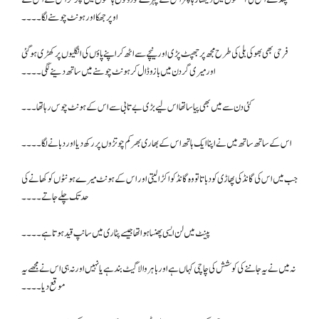
اوپر جھکا اور ہونٹ چوسنے لگا۔۔۔۔
فرحی بھی بھوکی بلی کی طرح مجھ پر جھپٹ پڑی اور نیچے سے اٹھ کر اپنے پاؤں کی انگلیوں پر کھڑی ہو گئی
اور میری گردن میں بازو ڈال کر ہونٹ چوسنے میں ساتھ دینے لگی۔۔۔۔
کئی دن سے میں بھی پیاسا تھا اس لیے بڑی بے تابی سے اس کے ہونٹ چوس رہا تھا۔۔۔
اس کے ساتھ ساتھ میں نے اپنا ایک ہاتھ اس کے بھاری بھرکم چوتڑوں پر رکھ دیا اور دبانے لگا۔۔۔۔
جب میں اس کی گانڈ کی پھاڑی کو دباتا تو وہ گانڈ کو اکڑا لیتی اور اس کے ہونٹ میرے ہونٹوں کو کھانے کی
حد تک چلے جاتے۔۔۔۔
پینٹ میں لن ایسی پھنسا ہوا تھا جیسے پٹاری میں سانپ قید ہوتا ہے۔۔۔۔
نہ میں نے یہ جاننے کی کوشش کی چاچی کہاں ہے اور باہر والا گیٹ بند ہے یا نہیں اور نہ ہی اس نے مجھے یہ
موقع دیا۔۔۔۔