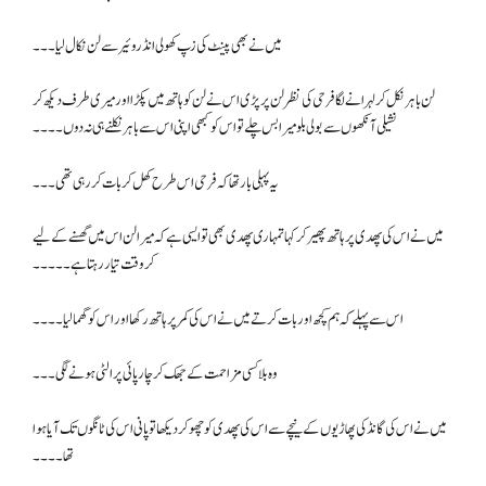
میں نے بھی پینٹ کی زپ کھولی انڈروئیر سے لن نکال لیا۔۔۔
لن باہر نکل کر لہرانے لگا فرحی کی نظر لن پر پڑی اس نے لن کو ہاتھ میں پکڑا اور میری طرف دیکھ کر
نشیلی آنکھوں سے بولی بلو میرا بس چلے تو اس کو کبھی اپنی اس سے باہر نکلنے ہی نہ دوں۔۔۔۔
یہ پہلی بار تھا کہ فرحی اس طرح کھل کر بات کر رہی تھی۔۔۔
میں نے اس کی پھدی پر ہاتھ پھیر کر کہا تمہاری پھدی بھی تو ایسی ہے کہ میرا لن اس میں گھسنے کے لیے
کر وقت تیار رہتا ہے۔۔۔۔۔
اس سے پہلے کہ ہم کچھ اور بات کرتے میں نے اس کی کمر پر ہاتھ رکھا اور اس کو گھما لیا۔۔۔۔
وہ بلا کسی مزاحمت کے جھک کر چارپائی پر الٹی ہونے لگی۔۔۔
میں نے اس کی گانڈ کی پھاڑیوں کے نیچے سے اس کی پھدی کو چھو کر دیکھا تو پانی اس کی ٹانگوں تک آیا ہوا
تھا۔۔۔۔