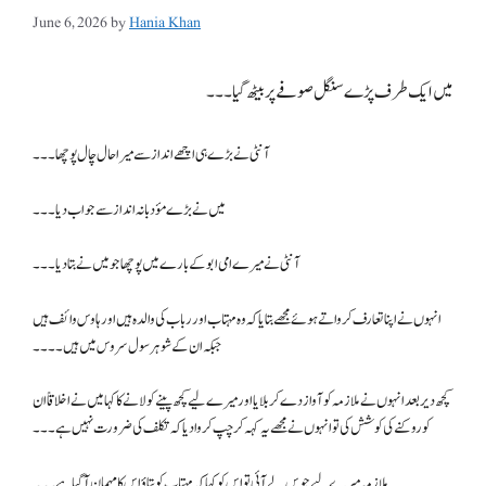
June 6, 2026
by
Hania Khan
میں ایک طرف پڑے سنگل صوفے پر بیٹھ گیا ۔۔۔
آنٹی نے بڑے ہی اچھے انداز سے میرا حال چال پوچھا۔۔۔
میں نے بڑے مؤدبانہ انداز سے جواب دیا ۔۔۔
آنٹی نے میرے امی ابو کے بارے میں پوچھا جو میں نے بتا دیا ۔۔۔
انہوں نے اپنا تعارف کرواتے ہوئے مجھے بتایا کہ وہ مہتاب اور رباب کی والدہ ہیں اور ہاوس وائف ہیں
جبکہ ان کے شوہر سول سروس میں ہیں ۔۔۔۔
کچھ دیر بعد انہوں نے ملازمہ کو آواز دے کر بلایا اور میرے لیے کچھ پینے کو لانے کا کہا میں نے اخلاقاً ان
کو روکنے کی کوشش کی تو انہوں نے مجھے یہ کہہ کر چپ کروا دیا کہ تکلف کی ضرورت نہیں ہے۔۔۔
ملازمہ میرے لیے جوس لے آئی تو اس کو کہا کہ مہتاب کو بتاؤ اس کا مہمان آ گیا ہے۔۔۔