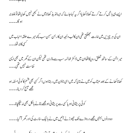
ایسے ہی باتیں کرتے کرتے کھانا کھایا اگر یہ کہا جائے کہ ایسا لذیذ کھانا میں نے کبھی نہیں کھایا تھا تو غلط نہ
ہو گا۔۔۔۔
ان کی ہر چیزیں میں امارت جھلکتی تھی ان کا لب و لہجہ ان کا رہن سہن سب کچھ میرے حلقہ احباب میں
کسی کا نہ تھا۔۔۔
میرا جن کے ساتھ تعلق رہ چکا تھا ان میں ڈاکٹر عمائمہ سب سے ماڈرن تھی لیکن ان کے گھر میں بھی ایسی
نفاست نہیں تھی۔۔۔
کھانا کھانے کے بعد مہتاب کو میں نے بتایا کہ میں اسی ٹاؤن میں رہتا ہوں اگر کسی بھی قسم کا کوئی مسئلہ ہو
مجھے میسج کر دینا ۔۔۔۔
کوئی پریشانی ہو یا کسی سے پریشانی ہو مجھے بتانے بالکل بھی نہ ہچکچانا۔۔۔
وہ دونوں بہنیں مجھے درواذے تک چھوڑنے آئیں میں نے بائیک سٹارٹ کی اور گھر آ گیا۔۔۔۔