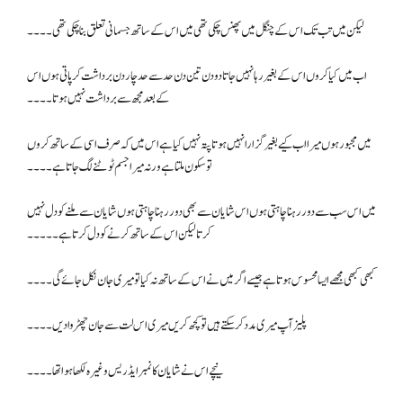
لیکن میں تب تک اس کے چنگل میں پھنس چکی تھی میں اس کے ساتھ جسمانی تعلق بنا چکی تھی۔۔۔۔
اب میں کیا کروں اس کے بغیر رہا نہیں جاتا دو دن تین دن حد سے حد چار دن برداشت کر پاتی ہوں اس
کے بعد مجھ سے برداشت نہیں ہوتا۔۔۔۔
میں مجبور ہوں میرا اب کیے بغیر گزارا نہیں ہوتا پتہ نہیں کیا ہے اس میں کہ صرف اسی کے ساتھ کروں
تو سکون ملتا ہے ورنہ میرا جسم ٹوٹنے لگ جاتا ہے۔۔۔۔
میں اس سب سے دور رہنا چاہتی ہوں اس شایان سے بھی دور رہنا چاہتی ہوں شایان سے ملنے کو دل نہیں
کرتا لیکن اس کے ساتھ کرنے کو دل کرتا ہے۔۔۔۔۔
کبھی کبھی مجھے ایسا محسوس ہوتا ہے جیسے اگر میں نے اس کے ساتھ نہ کیا تو میری جان نکل جائے گی۔۔۔۔
پلیز آپ میری مدد کر سکتے ہیں تو کچھ کریں میری اس لت سے جان چھڑوا دیں۔۔۔۔
نیچے اس نے شایان کا نمبر ایڈریس وغیرہ لکھا ہوا تھا۔۔۔۔