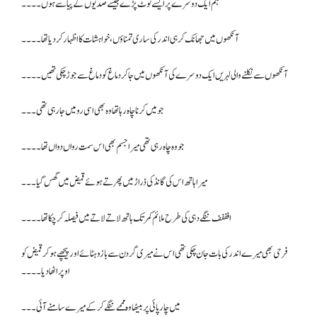
ہم ایک دوسرے پر ایسے ٹوٹ پڑے جیسے صدیوں کے پیاسے ہوں۔۔۔۔
آنکھوں میں جھانک کر ہی اندر کی ساری تمناؤں ،خواہشات کا اظہار کر دیا تھا۔۔۔۔
آنکھوں سے نکلنے والی لہریں ایک دوسرے کی آنکھوں میں جا کر دماغ کو دماغ سے جوڑ چکی تھیں۔۔۔۔
جو میں کرنا چاہ رہا تھا وہ بھی اسی رو میں جا رہی تھی۔۔۔
جو وہ چاہ رہی تھی میرا جسم بھی اس سمت رواں دواں تھا۔۔۔۔
میرا ہاتھ اس کی گانڈ کی ڈراڑ میں پھرتے ہوئے قمیض میں گھس گیا۔۔۔
افففف ننگے دہی کی طرح ملائم کمر تک ہاتھ لاتے لاتے میں فیصلہ کر چکا تھا۔۔۔۔
فرحی بھی میرے اندر کی بات جان چکی تھی اس نے میری گردن سے بازو ہٹائے اور پیچھے ہو کر قمیض کو
اوپر اٹھا دیا۔۔۔۔
میں چارپائی پر بیٹھا وہ مممے ننگے کر کے میرے سامنے آئی ۔۔۔