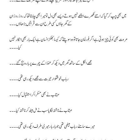
انکل نے میرا ہاتھ پکڑا اور تقریباً کھینچتے ہوئے اپنے گھر تک لے گئے۔۔۔
میں بھی چپ کر گیا کہ اتنے نکھرے اچھے نہیں ہوتے ویسے بھی دل تو میرا بھی چاہتا تھا کہ روز روز ان
کے گھر جاؤں کسی طرح ان سے قربتیں بڑھاؤں۔۔۔
مروت بھی کوئی چیز ہوتی ہے اگر فوراً مان جاتا تو وہ سوچتے کہ کیسا بھکڑ انسان ہے ایک بار بھی انکار نہیں
کیا۔۔۔۔
مجھے انکل کے ساتھ گھر میں دیکھ کر عنذا کے چہرے پر بارہ بج گئے۔۔۔
رباب خوشگوار حیرت سے مجھے دیکھ رہی تھی۔۔۔۔
مہتاب نے بھی مسکرا کر استقبال کیا۔۔۔۔
مہتاب نے ناشتہ لگایا سب نے مل بیٹھ کر ناشتہ کیا۔۔۔
میرے سامنے رباب بیٹھی تھی جو بار بار میری طرف دیکھ رہی تھی۔۔۔۔