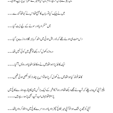
میں کپڑے بدل کر بیڈروم میں آیا تو میرے موبائل پر بیپ ہوئی۔۔
میں نے چیک کیا تو رباب کا میسج تھا اس نے کہا تھا گندے ۔۔۔
میں مسکرا دیا اور سونے کے لیے لیٹ گیا۔۔۔
دس منٹ ہی ہوئے تھے کہ ڈور بیل ہوئی میں اٹھ کر باہر نکلا دروزے پر گیا ۔۔۔
دروازہ کھول کر دیکھا تو گلی میں کوئی نہیں تھا۔۔۔
ایک کاغذ پڑا ہوا تھا میں نے وہ کاغذ اٹھایا اور واپس آ گیا۔۔۔۔
کاغذ فولڈ کیا ہوا تھا میں نے کھول کر پڑھا تو اس پر چند لائینز لکھی ہوئی تھیں۔۔۔
پلیز آپی کو پتہ نہ چلے کہ آپ نے مجھے دیکھا تھا اور وہ لڑکا شہر کے ایک بزنس مین کا بیٹا ہے ہمارے کالج میں
پڑھتا تھا جہاں اب آپ بھی پڑھ رہے ہیں۔۔۔۔
آپی کو مجھ پر شک ہوا تو آپی میرا کالج چھڑوا دیا اور دوسرے کالج میں داخلا کروا دیا تھا ۔۔۔