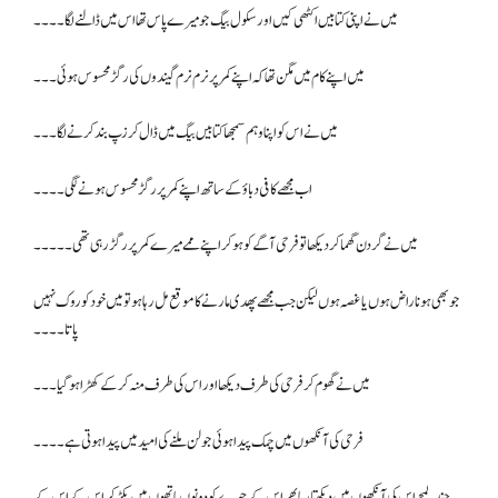
میں نے اپنی کتابیں اکٹھی کیں اور سکول بیگ جو میرے پاس تھا اس میں ڈالنے لگا۔۔۔۔
میں اپنے کام میں مگن تھا کہ اپنے کمر پر نرم نرم گیندوں کی رگڑ محسوس ہوئی۔۔۔
میں نے اس کو اپنا وہم سمجھا کتابیں بیگ میں ڈال کر زپ بند کرنے لگا۔۔۔
اب مجھے کافی دباؤ کے ساتھ اپنے کمر پر رگڑ محسوس ہونے لگی۔۔۔۔
میں نے گردن گھما کر دیکھا تو فرحی آگے کو ہو کر اپنے ممے میرے کمر پر رگڑ رہی تھی۔۔۔۔۔
جو بھی ہو ناراض ہوں یا غصہ ہوں لیکن جب مجھے پھدی مارنے کا موقع مل رہا ہو تو میں خود کو روک نہیں
پاتا۔۔۔۔
میں نے گھوم کر فرحی کی طرف دیکھا اور اس کی طرف منہ کر کے کھڑا ہو گیا۔۔۔
فرحی کی آنکھوں میں چمک پیدا ہوئی جو لن ملنے کی امید میں پیدا ہوتی ہے۔۔۔۔
چند لمحے اس کی آنکھوں میں دیکھتا رہا پھر اس کے چہرے کو دونوں ہاتھوں میں پکڑ کر اس کے اس کے