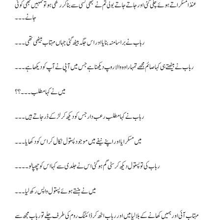
عنذا مسکراتے ہوئے چلی گئی اور جاتے جاتے بولی تم نے کبھی کسی سے بنا کر رکھی ہو تو تمہیں بھی کوئی
جانے۔۔۔
رباب نے برا سا منہ بنایا اور اس جگہ بیٹھ گئی جہاں مہتاب بیٹھی تھی۔۔۔
رباب نے بیٹھتے ہی کہا صائم مجھے تمہارا وہ والا روپ دیکھنا ہے جس میں آپی نے آپ کو دیکھا ہے۔۔۔
میں نے کہا مطلب۔۔۔؟؟
رباب نے کہا مطلب رعب دار جس کو دیکھ کر لڑکے ڈر جاتے ہیں۔۔۔
میں مسکرایا اور اپنے نیفے میں موجود پستول نکال کر اس کو دکھایا۔۔۔
رباب کی تو پستول دیکھ کر سٹی گم ہو گئی اس نے جلدی سے کہا اس کو چھپا لو۔۔۔۔
میں نے ہنستے ہوئے پستول واپس رکھ لیا۔۔۔
مہتاب آئی اور ہمیں کھانے کے بلا لیا میں اور رباب اٹھ کر ڈائننگ روم کی طرف چلے تو رباب مجھ سے