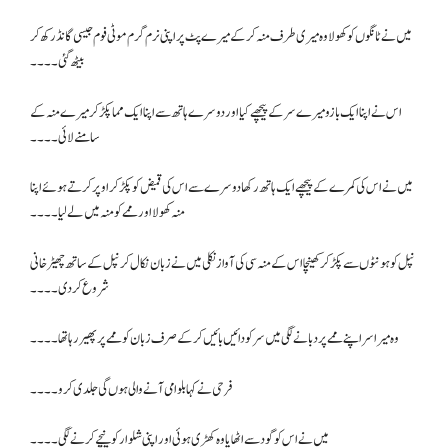
میں نے ٹانگوں کو کھولا وہ میری طرف منہ کر کے میرے پٹ پر اپنی نرم گرم موٹی فوم جیسی گانڈ رکھ کر
بیٹھ گئی۔۔۔۔
اس نے اپنا ایک بازو میرے سر کے پیچھے کیا اور دوسرے ہاتھ سے اپنا ایک مما پکڑ کر میرے منہ کے
سامنے لائی۔۔۔۔
میں نے اس کی کمرے کے پیچھے ایک ہاتھ رکھا دوسرے سے اس کی قمیض کو پکڑ کر اوپر کرتے ہوئے اپنا
منہ کھولا اور ممے کو منہ میں لے لیا۔۔۔۔
نپل کو ہونٹوں سے پکڑ کر کھینچا اس کے منہ سی کی آواز نکلی میں نے زبان نکال کر نپل کے ساتھ چھیڑخانی
شروع کر دی۔۔۔۔
وہ میرا سر اپنے ممے پر دبانے لگی میں سر کو دائیں بائیں کرکے صرف زبان کو ممے پر پھیر رہا تھا۔۔۔۔
فرحی نے کہا بلو امی آنے والی ہوں گی جلدی کرو ۔۔۔۔
میں نے اس کو گود سے اٹھایا وہ کھڑی ہوئی اور اپنی شلوار کو نیچے کرنے لگی۔۔۔۔