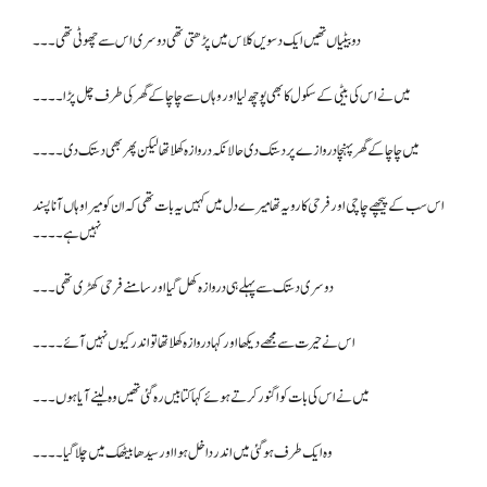
دو بیٹیاں تھیں ایک دسویں کلاس میں پڑھتی تھی دوسری اس سے چھوٹی تھی۔۔۔
میں نے اس کی بیٹی کے سکول کا بھی پوچھ لیا اور وہاں سے چاچا کے گھر کی طرف چل پڑا۔۔۔۔
میں چاچا کے گھر پہنچا دروازے پر دستک دی حالانکہ دروازہ کھلا تھا لیکن پھر بھی دستک دی۔۔۔۔
اس سب کے پیچھے چاچی اور فرحی کا رویہ تھا میرے دل میں کہیں یہ بات تھی کہ ان کو میرا وہاں آنا پسند
نہیں ہے۔۔۔۔
دوسری دستک سے پہلے ہی دروازہ کھل گیا اور سامنے فرحی کھڑی تھی۔۔۔
اس نے حیرت سے مجھے دیکھا اور کہا دروازہ کھلا تھا تو اندر کیوں نہیں آئے۔۔۔۔
میں نے اس کی بات کو اگنور کرتے ہوئے کہا کتابیں رہ گئی تھیں وہ لینے آیا ہوں۔۔۔
وہ ایک طرف ہو گئی میں اندر داخل ہوا اور سیدھا بیٹھک میں چلا گیا۔۔۔۔