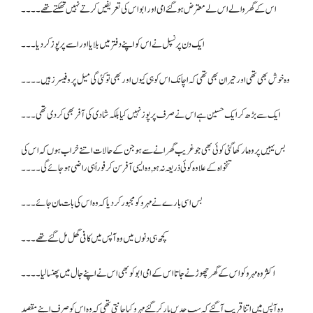
اس کے گھر والے اس لے معترض ہو گئے امی اور ابو اس کی تعریفیں کرتے نہیں تھکتے تھے۔۔۔۔
ایک دن پرنسپل نے اس کو اپنے دفتر میں بلایا اور اسے پرپوز کر دیا۔۔۔
وہ خوش بھی تھی اور حیران بھی تھی کہ اچانک اس کو ہی کیوں اور بھی تو کئی گی میل پروفیسرز ہیں۔۔۔۔
ایک سے بڑھ کر ایک حسین ہے اس نے صرف پرپوز نہیں کیا بلکہ شادی کی آفر بھی کر دی تھی۔۔۔
بس یہیں پر وہ مار کھا گئی کوئی بھی جو غریب گھرانے سے ہو جن کے حالات اتنے خراب ہوں کہ اس کی
تنخواہ کے علاوہ کوئی ذریعہ نہ ہو , وہ ایسی آفر سن کر فوراً ہی راضی ہو جائے گی۔۔۔۔
بس اسی بارے نے مہرو کو مجبور کر دیا کہ وہ اس کی بات مان جائے۔۔۔
کچھ ہی دنوں میں وہ آپس میں کافی گھل مل گئے تھے۔۔۔
اکثر وہ مہرو کو اس کے گھر چھوڑنے جاتا اس کے امی ابو کو بھی اس نے اپنے جال میں پھنسا لیا۔۔۔۔
وہ آپس میں اتنا قریب آ گئے کہ سب حدیں پار کر گئے مہرو کیا جانتی تھی کہ وہ اس کو صرف اپنے مقصد