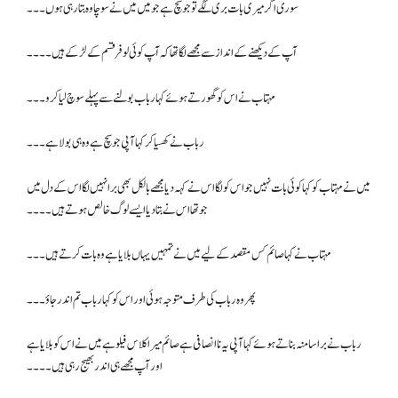
سوری اگر میری بات بری لگے تو جو سچ ہے جو میں میں نے سوچا وہ بتا رہی ہوں۔۔۔
آپ کے دیکھنے کے انداز سے مجھے لگا تھا کہ آپ کوئی لوفر قسم کے لڑکے ہیں۔۔۔۔
مہتاب نے اس کو گھورتے ہوئے کہا رباب بولنے سے پہلے سوچ لیا کرو ۔۔۔
رباب نے کھسیا کر کہا آپی جو سچ ہے وہ ہی بولا ہے۔۔۔
میں نے مہتاب کو کہا کوئی بات نہیں جو اس کو لگا اس نے کہہ دیا مجھے بالکل بھی برا نہیں لگا اس کے دل میں
جو تھا اس نے بتا دیا ایسے لوگ خالص ہوتے ہیں ۔۔۔۔
مہتاب نے کہا صائم کس مقصد کے لیے میں نے تمہیں یہاں بلایا ہے وہ بات کرتے ہیں۔۔۔
پھر وہ رباب کی طرف متوجہ ہوئی اور اس کو کہا رباب تم اندر جاؤ ۔۔۔
رباب نے برا سا منہ بناتے ہوئے کہا آپی یہ ناانصافی ہے صائم میرا کلاس فیلو ہے میں نے اس کو بلایا ہے
اور آپ مجھے ہی اندر بھیج رہی ہیں۔۔۔۔