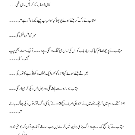
کافی فاصلہ رکھ کر چل رہی تھی۔۔۔
مہتاب نے رک کر ہنستے ہوئے پوچھا کیا ہوا رباب پیسنے کیوں آ رہے ہیں۔۔۔۔
میری ہنسی نکل گئی۔۔۔
مہتاب نے پوچھا صائم کیا کہہ دیا رباب کو اس کی زبان ہی گنگ ہو گئی ہے ورنہ یہ تو ایک منٹ بھی چپ
نہیں رہتی۔۔۔۔
میں نے ہنستے ہوئے کہا اس کو بس ایک جھلک دکھائی ہے پستول کی۔۔۔
مہتاب زور زور سے ہنسنے لگی اور بولی بس دیکھ کر ہی ڈر گئی ۔۔۔
ہم ڈائننگ روم میں آ چکے تھے میں نے عنذا کی طرف دیکھتے ہوئے کہا کئی لوگ تو پستول دیکھ بھاگ جاتے
ہیں ۔۔۔۔
مہتاب نے کہا صحیح کہہ رہے ہو لوگ بڑی بڑی باتیں کرتے ہیں جب سامنے آتا ہے تو ان کہ بولتی بند ہو
جاتی ہے۔۔۔۔