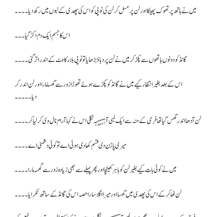
میں نے ہاتھ پر تھوک پھینکا اور لن پر مسل کر لن کی ٹوپی کو اس کی پھدی کے لبوں میں رکھ دیا۔۔۔۔
اس کا جسم ایک دم اکڑ گیا ۔۔۔
گانڈ کو دونوں ہاتھوں سے پکڑ کر میں نے لن پر دباؤ بڑھایا تو ٹوپی بلا رکاوٹ کے اندر اتر گئی۔۔۔۔
اس کے بعد بغیر انتظار کیے میں نے گانڈ کو پکڑے ہوئے تھوڑا زور سے گھسا مارا اور لن اندر کر
دیا۔۔۔۔۔
لن آدھا اندر گھس گیا تھا فرحی کے منہ سے ایک لمبی آہہہہہہہ نکلی اس نے کہا آرام نال وی کر لیا کر ۔۔۔۔
میری پاڑن دی قسم کھادی ہوئی اے تو کوئی دشمنی اے۔۔۔۔
میں نے کوئی بات کیے بغیر لن کو باہر کھینچا اور پھر پہلے سے بھی زیادہ زور سے گھسہ مارا۔۔۔۔
لن ٹھا کرکے اس کی پھدی میں گھسا اور میرا اگلا سارا حصہ اس کی گانڈ کے ساتھ ٹکرایا۔۔۔۔