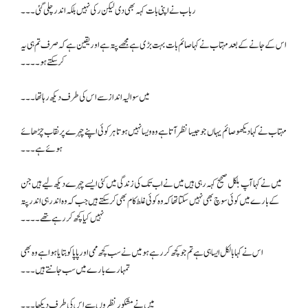
رباب نے اپنی بات کہہ بھی دی لیکن رکی نہیں بلکہ اندر چلی گئی۔۔۔
اس کے جانے کے بعد مہتاب نے کہا صائم بات بہت بڑی ہے مجھے پتہ ہے اور یقین ہے کہ صرف تم ہی یہ
کر سکتے ہو۔۔۔۔
میں سوالیہ انداز سے اس کی طرف دیکھ رہا تھا ۔۔۔
مہتاب نے کہا دیکھو صائم یہاں جو جیسا نظر آتا ہے وہ ویسا نہیں ہوتا ہر کوئی اپنے چہرے پر نقاب چڑھائے
ہوئے ہے۔۔۔
میں نے کہا آپ بلکل صحیح کہہ رہی ہیں میں نے اب تک کی زندگی میں کئی ایسے چہرے دیکھ لیے ہیں جن
کے بارے میں کوئی سوچ بھی نہیں سکتا تھا کہ وہ کوئی غلط کام بھی کر سکتے ہیں جب کہ وہ اندر ہی اندر پتہ
نہیں کیا کچھ کر رہے تھے۔۔۔۔
اس نے کہا بالکل ایسا ہی ہے تم جو کچھ کر رہے ہو میں نے سب کچھ ممی اور پاپا کو بتایا ہوا ہے وہ بھی
تمہارے بارے میں سب جانتے ہیں۔۔۔
میں نے مشکور نظروں سے اس کی طرف دیکھا۔۔۔