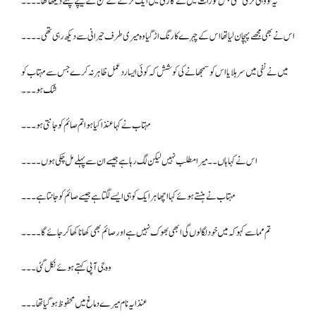
یہ تو وہی لڑکی تھی جس کو رات میں نے گاڑی میں ایک لڑکے کے لن کے نیچے مچلتے دیکھا تھا۔۔۔۔
اس نے بھی مجھے پہچان لیا تھا اس کے چہرے کا رنگ اڑ گیا وہ میری طرف حیرانی سے دیکھ رہی تھی۔۔۔۔
میں نے نفی میں سر ہلایا اس کو سمجھانے کی کوشش کہ کوئی ایسا ردعمل ظاہر نہ کرے جس سے مہتاب کو
شک ہو۔۔۔
مہتاب نے کہا عنذا کیا ہوا تم صائم کو جانتی ہو۔۔۔
اس نے کہا ہاں ۔۔ میرا مطلب نہیں لیکن لگ رہا ہے جیسے ان سے پہلے مل چکی ہوں۔۔۔۔
مہتاب نے ہنستے ہوئے کہا اچھا ہر ایک کو ہی ایسے لگتا ہے جیسے صائم کو جانتا ہے ۔۔۔
تم مما سے کہو کہ میں خود لگا لوں گی ابھی بھوک نہیں ہے اور صائم بھی کھانا کھا کر جائے گا۔۔۔۔
وہ جی آپی کہتے ہوئے نکل گئی۔۔۔
عنذا یہ نام میرے دماغ میں محفوظ ہو گیا تھا ۔۔۔