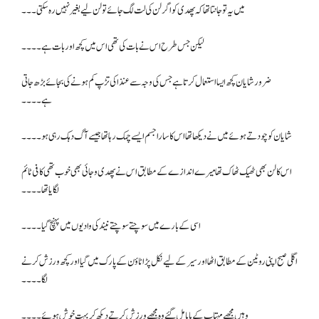
میں یہ تو جانتا تھا کہ پھدی کو اگر لن کی لت لگ جائے تو لن لیے بغیر نہیں رہ سکتی۔۔۔
لیکن جس طرح اس نے بات کی تھی اس میں کچھ اور بات ہے ۔۔۔۔
ضرور شایان کچھ ایسا استعمال کرتا ہے جس کی وجہ سے عنذا کی تڑپ کم ہونے کی بجائے بڑھ جاتی
ہے۔۔۔۔
شایان کو چودتے ہوئے میں نے دیکھا تھا اس کا سارا جسم ایسے چمک رہا تھا جیسے آگ دہک رہی ہو۔۔۔۔
اس کا لن بھی ٹھیک ٹھاک تھا میرے اندازے کے مطابق اس نے پھدی وجائی بھی خوب تھی کافی ٹائم
لگایا تھا۔۔۔۔
اسی کے بارے میں سوچتے سوچتے نیند کی وادیوں میں پہنچ گیا۔۔۔۔
اگلی صبح اپنی روٹین کے مطابق اٹھا اور سیر کے لیے نکل پڑا ٹاؤن کے پارک میں گیا اور کچھ ورزش کرنے
لگا۔۔۔۔
وہیں مجھے مہتاب کے پاپا مل گئے وہ مجھے ورزش کرتے دیکھ کر بہت خوش ہوئے۔۔۔۔