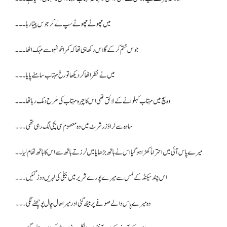
میں چھوٹے چھوٹے سپ لے کر جوس پیتا رہا ۔۔۔
جوس ختم کرکے گلاس رکھا ہی تھا کہ کمرا خوشبو سے مہک اٹھا۔۔۔
میں نے نظر اٹھا کر دیکھا تو رخ مہتاب سامنے پایا۔۔۔
وہ سچ میں مہتاب کہلوانے کے لائق تھی اس کا چہرہ مہتاب کی طرح دمک رہا تھا۔۔۔
سادہ سے ٹراؤزر شرٹ میں وہ معصوم سی بچی لگ رہی تھی۔۔۔
میرے پاس آئی میں احتراماً کھڑا ہو گیا اس نے ہاتھ بڑھایا میں لرزتے ہاتھ سے اس کا ہاتھ تھام لیا۔۔
اس چند سیکنڈ کے لمس سے میرے پورے شریر میں بجلی کی لہریں دوڑ گئیں۔۔۔
وہ میرے پاس والے صوفے پر بیٹھ گئی اور میرا حال چال پوچھنے لگی۔۔۔