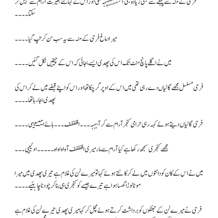
فرحی کے منہ سے پہلے سے بھی زیادہ لمبی آہہہہہہہہہہہہ نکلی اور اس نے کہا کتے بغیرت آرام سے نہیں کر
سکتا۔۔۔۔
میرا دماغ فرحی کے منہ سے یہ سب سن کر تپ گیا۔۔۔۔
میں نے اگلے پانچ منٹ تک اس کی پھدی ایسے بجائی کہ اس کے چیخیں نکل گئیں۔۔۔۔
فرحی مسلسل مجھے گالیاں دے رہی تھی میں اس کے اوپر گر چکا تھا اور اس کو اپنے قبضے میں لے کر اس کی
پھدی بجا رہا تھا۔۔۔۔
فرحی گالیاں دیتے ہوئے کہہ رہی حرامی کنجر آرام سے کر آہہہہ۔۔۔اففففف۔۔۔ ہائے امیییییی ۔۔۔۔
مجھے کنجری سمجھ رکھا ہے کیا آرام سے مار میری اففففف آہ اہ اہ اہ۔۔۔۔۔اوئیییی۔۔۔
میں نے اس کے کان کو دانتوں میں لے کر کاٹتے ہوئے کہا تو میرے لن کی غلام ہے تیری پھدی میں میرا
موٹا لوڑا گھسا ہوا ہے تیرے جیسے کو کنجری ہی بنا کر چودنا چاہئیے۔۔۔۔
فرحی نے میرے لن کے جھٹکوں کو برداشت کرتے ہوئے مچل کر کہا میری پھدی تیرے لن کی غلام ہے