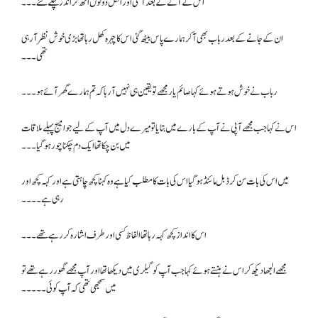
اس کے آنے کے بعد آنٹی اور انکل دونوں اٹھ کر اندر چلے گئے۔۔۔
ان کے جانے کے بعد رباب بھی آ کر ہمارے پاس بیٹھ گئی اس کا چہرہ کھل رہا تھا بڑی خوش نظر آ رہی
تھی۔۔۔
رباب نے خوش ہوتے ہوئے کہا صائم یار مجھے تو یقین ہی نہیں آ رہا کہ تم ہمارے گھر آئے ہو ۔۔۔
اس نے کہا جب مجھے آپی نے آپ کے بارے میں بتایا تو میرے دل میں آپ کے لیے جو امیج پہلے ملاقات
میں بن چکا تھا ایک دم چکنا چور ہو گیا۔۔۔
میں اس کی بات سن کر ڈبل مائنڈ ہو گیا اس کی بات کا مطلب کیا ہے وہ کہنا کچھ چاہتی ہے اور کہہ کچھ اور
رہی ہے۔۔۔۔
اس کا انداز کچھ کہہ رہا تھا الفاظ کسی اور طرف اشارہ کر رہے تھے۔۔۔
مجھے الجھا دیکھ کر اس نے ہنستے ہوئے کہا جب آپ کو گیلری میں دیکھا تھا اور آپ مجھے گھور رہے تھے تو
میں سمجھی تھی کہ آپ کوئی ۔۔۔۔۔