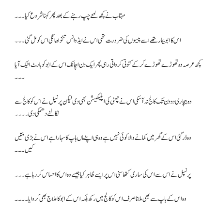
مہتاب نے کچھ لمحے چپ رہنے کے بعد پھر کہنا شروع کیا ۔۔۔
اس کا ابو بیمار تھے اسے پیسوں کی ضرورت تھی اس نے ایڈوانس تنخواہ مانگی اس کو مل گئی۔۔۔
کچھ عرصہ وہ تھوڑے تھوڑے کرکے کٹوتی کرواتی رہی پھر ایک دن اچانک اس کے ابو کو ہارٹ اٹیک آیا
۔۔۔
وہ بیچاری دو دن تک کالج نہ آسکی اس نے چھٹی کی اپلیکیشن بھی دی لیکن پرنسپل نے اس کو کالج سے
نکالنے دھمکی دی۔۔۔۔
وہ ڈر گئی اس کے گھر میں کمانے والا کوئی نہیں ہے وہ ہی اپنے ماں باپ کا سہارا ہے اس نے بڑی منتیں
کیں۔۔۔
پرنسپل نے اس سے اس کی ساری کتھا سنی اس پر ایسے ظاہر کیا جیسے وہ اس کا احساس کر رہا ہے۔۔۔
وہ اس کے باپ سے بھی ملا نا صرف اس کو کالج میں رکھ بلکہ اس کے ابو کا علاج بھی کروایا۔۔۔۔