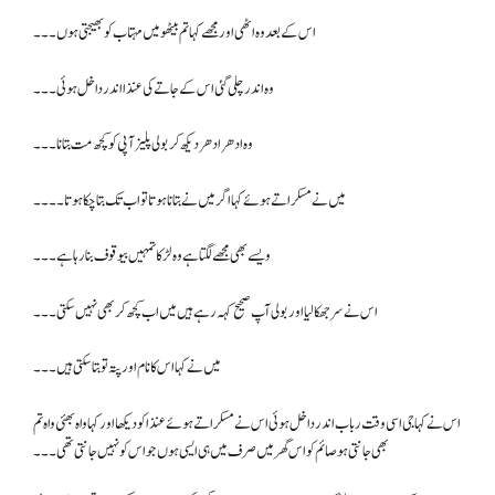
اس کے بعد وہ اٹھی اور مجھے کہا تم بیٹھو میں مہتاب کو بھیجتی ہوں۔۔۔
وہ اندر چلی گئی اس کے جاتے کی عنذا اندر داخل ہوئی ۔۔۔
وہ ادھر ادھر دیکھ کر بولی پلیز آپی کو کچھ مت بتانا۔۔۔
میں نے مسکراتے ہوئے کہا اگر میں نے بتانا ہوتا تو اب تک بتا چکا ہوتا۔۔۔۔
ویسے بھی مجھے لگتا ہے وہ لڑکا تمہیں بیوقوف بنا رہا ہے ۔۔۔
اس نے سر جھکا لیا اور بولی آپ صحیح کہہ رہے ہیں میں اب کچھ کر بھی نہیں سکتی۔۔۔
میں نے کہا اس کا نام اور پتہ تو بتا سکتی ہیں۔۔۔
اس نے کہا جی اسی وقت رباب اندر داخل ہوئی اس نے مسکراتے ہوئے عنذا کو دیکھا اور کہا واہ بھئی واہ تم
بھی جانتی ہو صائم کو اس گھر میں صرف میں ہی ایسی ہوں جو اس کو نہیں جانتی تھی۔۔۔