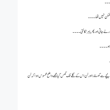
نیچے سے گھسا مارا اور لن اس کے گلے تک گھس گیا مجھے واضح محسوس ہوا کہ لن