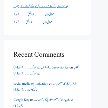
بیوی اور ماں کے سامنے دوست کی شرمگاہ کی رات بھر صحبت
ممانی جان ۔۔۔۔۔۔کا عاشق ۔۔۔۔۔قسط 1
ممانی جان ۔۔۔۔۔۔کا عاشق ۔۔۔۔قسط 2
Recent Comments
گاؤں
on
گاؤں سے شہر تک۔۔۔۔(قسط 44) - Urdusexstories
سے شہر تک۔۔۔۔(قسط 43)
ہماری پیاری سی معصوم اور
on
social media optimization
پاکیزہ بہن۔۔۔(قسط33)
ہماری پیاری سی معصوم اور پاکیزہ بہن۔۔۔
on
Cengiz Koç
(قسط12)