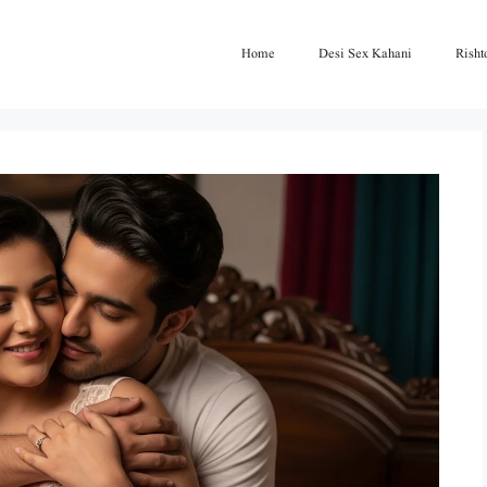
Home
Desi Sex Kahani
Risht