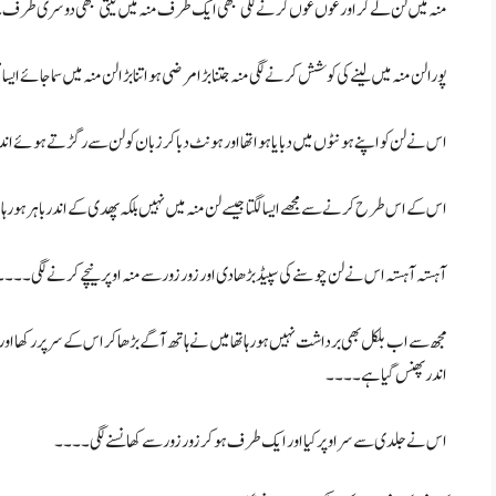
مجھ سے اب بلکل بھی برداشت نہیں ہو رہا تھا میں نے ہاتھ آگے بڑھا کر اس کے سر پر رکھا اور 