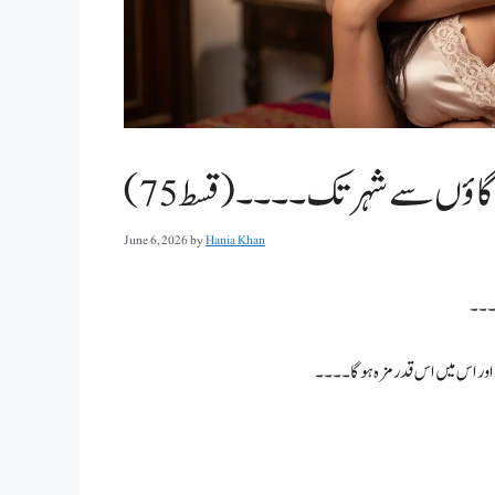
اؤں سے شہر تک ۔۔۔۔(قسط 75 )
June 6, 2026
by
Hania Khan