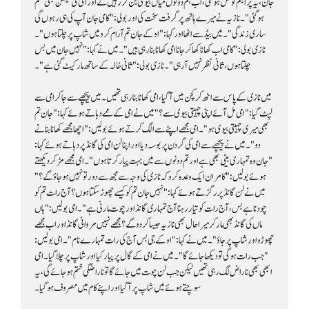
چلتا ہوں، ثانی نظر نہیں آرہی"۔ نازی بولی: "ثانی خالہ کے ساتھ مارکیٹ گئی ہے"۔
سوچتے ہوئے میں شاپ پر آگیا اور اپنے کام میں مصروف ہو گیا۔