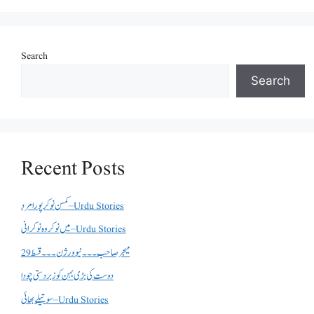
Search
Search
Recent Posts
کمسن نوکر پورا مرد – Urdu Stories
میں نوکر وہ نوکرانی – Urdu Stories
میجر صاحب۔۔۔نیو ورژن ۔۔۔قسط 29
دوست کی بڑی بہن کو زبردستی چودا
سوتیلے بھائی – Urdu Stories