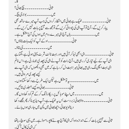
گا۔
ثانی۔۔۔۔۔۔۔۔۔۔۔۔ سچ بھائی؟
میں۔۔۔۔۔۔۔۔۔۔۔۔ بولا جی سچ۔
پیار کریں گے، آج تو آپ امی کی چودائی کریں گے تو مجھ سے میسج پر بات نہیں کریں گے۔
میں۔۔۔۔۔۔۔۔۔۔۔۔ ہاں آج امی میرے روم میں ہوں گی آج مشکل ہے۔
ثانی۔۔۔۔۔۔۔۔۔۔۔۔ اوکے آپ کو ایک بات بتاؤں؟
میں۔۔۔۔۔۔۔۔۔۔۔۔ جی بتاؤ۔
کیسے پھدی مرواتی ہیں۔
میں۔۔۔۔۔۔۔۔۔۔۔۔ یہ تو مشکل ہے لیکن ایک طرح سے دکھا سکتا ہوں۔
ثانی۔۔۔۔۔۔۔۔۔۔۔۔ بھائی وہ کیسے؟ جلدی بتائیں۔
میں۔۔۔۔۔۔۔۔۔۔۔۔ میں اپنے موبائل پر ریکارڈنگ کر کے تم کو دکھا دوں گا۔
دینا لو یو بھائی، اچھا بھائی میں کچن میں جا رہی ہوں بائے۔
کہ امی کی کال آگئی۔