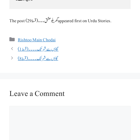
The post گھریلو عشق۔۔۔(قسط 29) appeared first on Urdu Stories.
Categories
Rishtoo Main Chodai
گاؤں سے شہر تک۔۔۔۔(قسط 1)
گاؤں سے شہر تک۔۔۔۔(قسط 8)
Leave a Comment
Comment