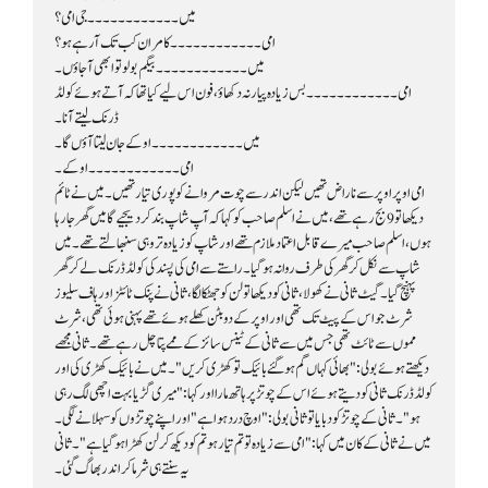
میں۔۔۔۔۔۔۔۔۔۔۔۔ جی امی؟
امی۔۔۔۔۔۔۔۔۔۔۔۔ کامران کب تک آرہے ہو؟
میں۔۔۔۔۔۔۔۔۔۔۔۔ بیگم بولو تو ابھی آجاؤں۔
ڈرنک لیتے آنا۔
میں۔۔۔۔۔۔۔۔۔۔۔۔ اوکے جان لیتا آؤں گا۔
امی۔۔۔۔۔۔۔۔۔۔۔۔ اوکے۔
یہ سنتے ہی شرما کر اندر بھاگ گئی۔