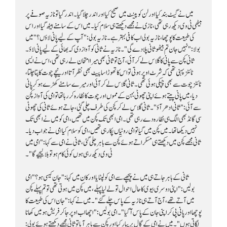
ٹی وی دیکھ رہی ہوں کوئی کام ہو تو بلا لیجیے گا"۔