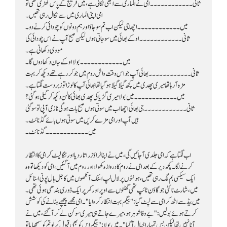
امی اپنی الماری میں سے نکال رہی تھیں۔
میں۔۔۔۔۔۔۔۔۔۔۔۔ اچھا جی لیکن اب تم سو جاؤ اور ہم دونوں کو چودائی کرنے دو۔
مووی دکھانی ہے۔
میں۔۔۔۔۔۔۔۔۔۔۔۔ بولا اوکے جان دکھا دوں گا۔
مزہ آرہا تھا میری پھدی میں کچھ گیلا گیلا ہو گیا تھا بھائی آپ کا لوڑا تو زبردست لگتا ہے۔
میں۔۔۔۔۔۔۔۔۔۔۔۔ میں بولا میری گڑیا کی پھدی بھائی کا لن دیکھ کر گیلی ہو گئی؟
ہیں آپ اور امی مزے کریں میں سوتی ہوں بائے گڈ نائٹ۔
میں۔۔۔۔۔۔۔۔۔۔۔۔ گڈ نائٹ۔