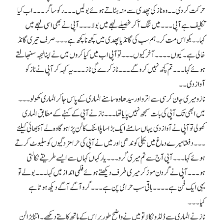
حرکت کر دی۔۔ وہ ناز کی پھدی سے منہ ہٹاتے ہوئے بولیں ۔۔۔ رکو ساگر۔۔۔ اب کیا
تکلیف ہے آپی۔۔۔ میں تنگ آ کر غصیلے لہجے میں بولا ۔۔۔ آپی نے بھی اسی لہجے میں
کہا۔۔ بکو اس مت کر۔ ہم سب کی گانڈ یا پھدی میں کچھ نا کچھ ہے۔۔۔ صرف تیری گانڈ
خالی ہے۔ کیوں۔۔۔۔ آخر کیوں۔۔۔تو آپی اب میں کیا کروں میں نے اپنا لہجہ سنبھالتے
ہوئے کہا۔۔۔ تم کچھ نہیں کرو گے۔۔۔ ناز کرے گی ناز۔۔۔ یہ کہہ کر آپی نے ناز کو
آواز دی۔۔
ناز و میری جان کرسی سے اتر و اور سیدھا وہ سامنے الماری کے پاس جا کر الماری کھولو۔۔۔
میں ابھی تک آپی کی بات سمجھ نہیں پایا تھا۔۔۔ ناز نے آپی کے کہنے کے مطابق الماری
کھولی تو آپی نے آواز دی یہاں سامنے ایک بڑا سا پلاسٹک کا لن پڑا ہوگا وہ لے آؤ بھائی کیلئے
۔۔۔ دفعتا میرے دماغ میں بجلی کوندھی اور میں نے آپی کی حرامزدگیوں کو سلیوٹ کرتے
ہوئے کہا۔۔۔ آپی آج سے تم میری گرو۔۔۔ یار کہاں کہاں سے ایسے طریقے نکالتی
ہو۔۔۔ آپی نے گردن موڑ کر میری طرف دیکھتے ہوئے فلمی انداز میں کہا۔۔۔ بولے تو
یہی ایک فن ہے۔۔۔۔ باقی سب حرامی پن ہے۔۔۔ گرو آگے آگے دیکھ ہوتا ہے
کیا۔۔۔
ناز نے الماری سے ڈلڈو نکالا تو میں نے واضح طور پر اس کے ہاتھ کاپتے دیکھے۔ اتنا بڑا لن