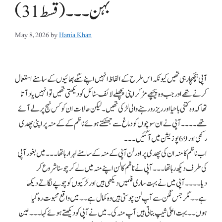
بہن۔۔۔(قسط31)
May 8, 2026
by
Hania Khan
آپی ہچکچا رہی تھیں کیونکہ اس طرح کے الفاظ انہیں اپنے سگے بھائیوں کے سامنے استعمال
کرنے تھے اور جب وہ پیچھے مڑ کر اپنی پچھلے لائف سٹائل کو دیکھتی تھیں تو انہیں یاد آتا
تھا کہ وہ کتنی با حیا اور ریز رو رہنے والی لڑکی تھیں۔ لیکن حالات ان کو کس نہج پر لے آئے
تھے۔۔۔۔ آپی نے ان سوچوں کو دماغ سے جھٹکتے ہوئے ناظم کے کے منہ پر اپنی پھدی
رکھی اور 69 پوزیشن میں آگئیں۔۔۔
اب ناظم کا منہ ان کی پھدی پر اور لن آپی کے منہ کے سامنے لہرا رہا تھا۔۔۔ میں بغور آپی
کی طرف دیکھ رہا تھا۔۔۔ آپی نے ناظم کا لن اپنے منہ میں لے کر چوسنا شروع کر
دیا۔۔۔۔ آپی میں نے بہت ساری فلمیں دیکھی ہیں اور لڑکیوں کو چوپے لگاتے دیکھا
ہے۔۔ مگر جس لگن سے آپ لن چوستی ہیں وہ کمال ہے۔۔ میں واقع محبوت رہ گیا
ہوں۔۔ بہت اعلیٰ شیپ بناتی ہیں آپ منہ کی۔ میں نے آپی کو دیکھتے ہوئے کہا۔۔۔ عین