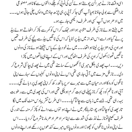
اسی وقت ناز نے میرا لن چوستے ہوئے لن کی ٹوپی کو ہلکے دانتوں سے کاٹا اور مصنوعی
ناراضگی سے بولی جاؤ نا بھیا آپ بھی جا کر آپی پر ہی چڑھ جاؤ میں واپس چلی جاتی ہوں۔۔۔
میں ادھر ہوں آپ کسی اور طرف دیکھی جا رہے ہو۔
میں ہنستے ہوئے ناز کی طرف متوجہ ہوا اور جھک کر اس کو کمر سے پکڑ کر اٹھاتے ہوئے بیڈ
پر لے گیا اور اسے اس انداز میں بیڈ پر لٹایا کہ اس کی ٹانگیں بیڈ سے نیچے کی طرف تھیں
اور اوپری دھڑ بیڈ پر لیٹا ہوا تھا۔۔۔ میں نے خود بیڈ کے پاس بیٹھتے ہوئے ناز کی دونوں
ٹانگیں تھوڑا کھول کر اوپر کی طرف اٹھائیں اور اس کے اپنے ہی ہاتھوں میں پکڑا
دیں۔۔۔ اب پھدی بلکل میری آنکھوں کے سامنے تھی میں نے پھدی چاٹنی شروع کر
دی۔۔ ناز فل مزے میں آتی جا رہی تھی اس نے اپنی دونوں کہنیوں کے سہارے اپنی
ٹانگوں کو روکا اور درمیان میں سے میرے سر پر ہاتھ رکھ کر اپنی پھدی پر دبانے لگی۔۔۔۔
آپی اور ناظم کو دیکھ کر ناز پہلے ہی بہت گرم ہو چکی تھی اور اس کی پھدی میں سے رطوبت
بہہ رہی تھی۔ جسے میں زبان سے چاٹتا گیا۔۔۔۔ اسی طرح تقریبا دس منٹ تک میں لگا
تار پھدی کو چاٹتا اور چوستا رہا پھر میں نے اپنے ہونٹوں سے دانے کو پکڑ کر منہ کے اندر کی
طرف کھینچا تو ناز نے لذت کی شدت سے اپنا سر ادھر ادھر مارنا شروع کر دیا۔۔۔ اس
نے اپنی دونوں ٹانگوں کو چھوڑا اور دونوں پاؤں میرے کندھوں پر رکھے اور اپنے دونوں