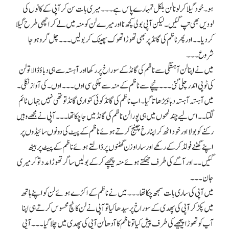
ہو۔ خود گیلا کر لو نا لن بلکل تمہارے پاس ہے۔۔۔ میری بات سن کر آپی کے کانوں کی
لودیں بھی تپ گئیں۔ لیکن آپی بولی کچھ نا اور میرے لن کو منہ میں لے کر اچھی طرح گیلا
کر دیا۔۔ اور پھر ناظم کی گانڈ پر بھی تھوڑا تھوک پھینک کر بولیں ۔۔۔ چل گرو ہو جا
شروع ۔۔۔
میں نے اپنا لن آہستگی سے ناظم کی گانڈ کے سوراخ پر رکھا اور آہستہ سے ہی دباؤ ڈالا تولن
کی ٹوپی اندر چلی گئی۔۔۔ نیچے سے ناظم کے منہ سے ہلکی سی اوں۔۔۔ اوں ۔ کی آواز نکلی۔
میں آہستہ آہستہ دباؤ بڑھاتا گیا۔ اب ناظم کی گانڈ کوئی کنواری گانڈ تو تھی نہیں جہاں ٹائم
لگتا۔۔ اس لیے چند لمحوں میں ہی پورا لن ناظم کی گانڈ میں جا چکا تھا۔۔۔ آپی نے مجھے وہیں
رکنے کو بولا اور خود اٹھ کر اپنا رخ چینج کرتے ہوئے ناظم کے پیٹ کی دونوں سائیڈوں پر
اپنے گھٹنے فولڈ کر کے رکھے اور سارا وزن گھٹنوں پر ڈالتے ہوئے ناظم کے پیٹ پر بیٹھ
گئیں۔۔ اور آگے کی طرف جھکتے ہوئے منہ پیچھے کر کے بولیں ساگر تھوڑا مدد تو کر میری
جان۔۔۔
میں آپی کی ساری بات سمجھ چکا تھا۔۔۔ میں نے ناظم کے اکڑے ہوئے لن کو اپنے ہاتھ
میں پکڑ کر آپی کی پھدی کے سوراخ پر سیدھا کیا تو آپی نے لن کا ٹچ محسوس کرتے ہی اپنا
آپ کو تھوڑا پیچھے کی طرف پیش کیا تو ناظم کا آدھا لن آپی کی پھدی میں چلا گیا۔۔۔ آپی