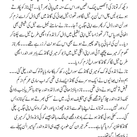
دیکھ کر تو ناز کی آنکھیں چمک اٹھیں اور اس کے منہ میں پانی بھر آیا۔۔ آپی ناز کو پکارتے
ہوئے بولیں چل اس لن پر تیل لگا اور تھوڑا تیل بھائی کی گانڈ میں بھی ڈال کر اسے نرم کر
اور لن اندر ڈال کر پھر سے اپنی جگہ پر آجا۔۔ ناز نے سامنے ٹیبل سے تیل کی شیشی بھی
اٹھائی اور پاس آکر تھوڑا سا تیل اپنی ہتھیلی میں ڈال کر ڈلڈو کو اچھی طرح تیل سے چکنا کر
دیا۔۔ لن کی لمبائی پر ہاتھ پھیرتے ہوئے بھی اس کے ہونٹ لرز رہے تھے۔۔۔ پھر ناز
گھوم کر میرے پیچھے آئی اور اپنی انگلی تیل میں ڈبو کر میری گانڈ کے باہر اور اندر اچھی
طرح تیل لگا کر گانڈ کا سوراخ نرم کر دیا ۔۔۔
ناز نے ڈلڈو کی نوک کو میری گانڈ کے سوراخ پر رکھ کر بلکا سا دبایا تو نوک اندر چلی گئی۔۔۔
ہم دونوں بھائیوں نے ایک دوسرے کی گانڈ ایسے ماری تھی کہ اب ساری عمر کم از کم
قبض تو نہیں ہونے والی تھی۔۔۔ ناز دباؤ بڑھاتی گئی اور ڈلڈو اندر جاتا رہا تقریباً جب 6 انچ
تک ڈلڈو اندر چلا گیا تو مجھے بلکی سی تکلیف ہوئی۔ میں نے سسکی بھرتے ہوئے کہا نازو بس
کرو اور نہیں۔۔۔ تو نازو نے اپنے ہاتھ سے ڈلڈو چھوڑ دیا اور اٹھ کر واپس اپنی جگہ پر چلی
گئی۔۔۔ کھلی ہوئی گانڈ ہونے کے باوجود مجھے ایسا لگ رہا تھا جیسے کوئی ڈنڈہ ڈال کر میری
گانڈ کا خلا پر کر دیا گیا ہے۔۔۔ مگر حیران کن طور پر جیسے ہی ڈلڈو اندر گیا میرا لن پہلے سے
زیادہ پھول گیا تھا۔۔۔