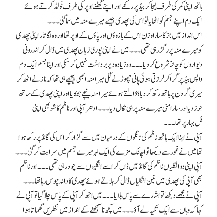
ہاتھ اپنی کمر کی طرف لیجا کر بیڈ پر رکھے اور اپنے گھٹنے اوپر کی طرف فولڈ کرتے ہوئے
ایک دم اپنے جسم کو اٹھایا تو اس کی پھدی جیسے میرے منہ میں سما گئی۔۔۔
اس انداز میں ناز کا سارا وزن اس کے بازوؤں اور پاؤں کے اوپر تھا اور وہ لگا تار اپنی پھدی
کو میرے منہ پر رگڑ رہی تھی۔۔۔ میں نے اپنی پوری زبان پھدی میں ڈال کر اندرونی
دیواروں کو چاٹنا شروع کر دیا ۔۔۔ وہ زیادہ دیر برداشت نہیں کر سکی اور اپنا جسم ایک دم
واپس بیڈ پر گرا کر لرزتی ہوئی پانی چھوڑنے لگی میرا منہ ابھی پیچھے ہی تھا کہ ناز نے اٹھ کر
میری گردن پر ہاتھ رکھ کر دباؤ ڈالتے ہوئے میرا منہ نیچے جھکایا اور اپنی پھدی کے ساتھ
جوڑ دیا اور سارا منی میرے منہ پر ہی نکال دیا۔۔۔ ادھر آپی اور ناظم کا شو بھی اپنی
فل بہار پر تھا۔۔۔
آپی نے اپنا ایک ہاتھ ناظم کی ٹانگوں کے درمیان میں سے گزار کر اس کی گانڈ پر رکھا ہوا
تھا میں نے غور سے دیکھا تو اچانک مزے کی ایک لہر میرے جسم میں سرایت کر گئی۔۔۔
آپی اپنی دو انگلیاں ناظم کی گانڈ میں ڈال کر اسے انگلیوں سے چود رہی تھی۔۔۔ اور ناظم
بھی آپی کی پھدی میں تین انگلیاں ڈال کر ہلاتے ہوئے پھدی کا دانہ چوس رہا تھا۔۔۔
آپی نے مجھے دیکھا تو اشارے سے پاس بلایا۔۔۔ میں اٹھ کر آپی کے پاس چلا گیا تو آپی نے
کہا کہ وہاں سے ایک تکیہ لے آؤ۔۔۔ میں کچھ نا سمجھنے کے انداز میں نظریں گھماتا ہوا