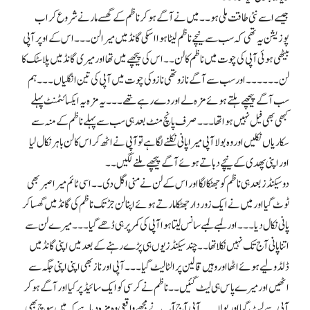
جیسے اسے نئی طاقت ملی ہو۔۔ میں نے آگے ہو کر ناظم کے گھسے مارنے شروع کر اب
پوزیشن یہ تھی کہ سب سے نیچے ناظم لیٹا ہوا اسکی گانڈ میں میرا لن۔۔۔ اس کے اوپر آپی
بیٹھی ہوئی آپی کی چوت میں ناظم کا لن۔۔ اس کی پیچھے میں تھا اور میری گانڈ میں پلاسٹک کا
لن ۔۔۔۔۔۔ اور سب سے آگے نازو تھی نازو کی چوت میں آپی کی تین انگلیاں۔۔۔ ہم
سب آگے پیچھے ہلتے ہوئے مزہ لے اور دے رہے تھے۔۔۔ یہ مزہ یہ ایکسائٹمنٹ پہلے
کبھی بھی فیل نہیں ہوا تھا۔۔۔ صرف پانچ منٹ بعد ہی سب سے پہلے ناظم کے منہ سے
سکاریاں نکلیں اور وہ بولا آپی میرا پانی نکلنے لگا ہے تو آپی نے اٹھ کر اس کا لن باہر نکال لیا
اور اپنی پھدی کے نیچے دباتے ہوئے آگے پیچھے ملنے لگیں۔۔
دو سیکنڈ ز بعد ہی ناظم کو جھٹکا لگا اور اس کے لن نے منی اگل دی ۔۔ اسی ٹائم میرا صبر بھی
ٹوٹ گیا اور میں نے ایک زور دار جھٹکا مارتے ہوئے اپنا لن جڑ تک ناظم کی گانڈ میں گھسا کر
پانی نکال دیا۔۔۔ اور لمبے لمبے سانس لیتا ہوا آپی کی کمر پر ہی ڈھے گیا۔۔۔ میرے لن سے
اتنا پانی آج تک نہیں نکلا تھا۔ ۔ چند سیکنڈز یوں ہی پڑے رہنے کے بعد میں اپنی گانڈ میں
ڈلڈو لیے ہوئے اٹھا اور وہیں قالین پر الٹا لیٹ گیا۔۔۔ آپی اور ناز بھی اپنی اپنی جگہ سے
اٹھیں اور میرے پاس ہی لیٹ گئیں۔۔ ناظم نے کرسی کو ایک سائیڈ پر کیا اور آگے ہو کر
آپی سے لپٹ گیا اور بولا ۔۔۔ آپی آج آپ نے مجھے واقعی وہ مزہ دیا ہے کہ میں سوچ بھی