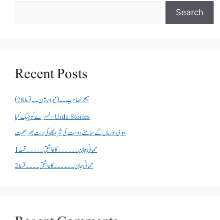
Search
Recent Posts
میجر صاحب۔۔( نیو ورژن ۔۔قسط 28)
خسرے کو چیک کیا – Urdu Stories
بیوی اور ماں کے سامنے دوست کی شرمگاہ کی رات بھر صحبت
ممانی جان ۔۔۔۔۔۔کا عاشق ۔۔۔۔۔قسط 1
ممانی جان ۔۔۔۔۔۔کا عاشق ۔۔۔۔قسط 2