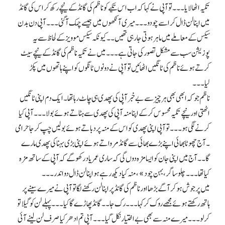
تکیہ اٹھا لایا۔۔۔ تو آپی نے کہا کہ اب اس تکیے کو ناظم کی گانڈ کے نیچے رکھ کر اس کی گانڈ
میں اپنا لن ڈال کر اسے چودو۔۔۔ میری آنکھوں میں جیسے چمک آگئی۔۔۔ آپی دن بدن
سیکس کے معاملے میں ماہر ہوتی جا رہی تھیں۔۔ کیونکہ سیکس موویز کے لحاظ سے یہ
پوزیشن سب سے مشکل تصور کی جاتی ہے۔۔۔ میں نے تکیہ ناظم کی گانڈ کے نیچے سیٹ
کرتے ہوئے ناظم کی ٹانگیں اٹھائیں تو آپی نے دونوں ٹانگوں کو اپنے ہاتھوں میں پکڑ
لیا۔۔۔
ناظم جو کہ ابھی بھی ہر چیز سے بے خبر آپی کی پھدی ہی چاٹ رہا تھا۔ ایک دم اپنی ٹانگیں
اٹھتی اور نیچے تکیہ محسوس کر کے اپنا منہ آپی کی پھدی سے ہٹاتے ہوئے بولا ۔۔۔ آپی کیا
کرنے لگی ہو۔۔۔ تو آپی اپنی پھدی کو اس کے منہ پر دباتے ہوئے بولیں چپ کر جا حرامی
۔ آج چھوٹا بھائی اپنے بڑے بھائی سے گانڈ مرواتے ہوئے اپنی بڑی بہنا کی پھدی مارے
گا۔۔ آج میں اپنی جان کو ایسا مزہ دوں گی کہ ساری عمر یاد رکھو گے کہ آپی کے ساتھ مزہ
کیا تھا۔۔۔ چلو ساگر ، بہن چود»، منہ کیا دیکھ رہے ہو اپنا لن ڈال دو اندر۔۔۔
میں پر جوش ہو کر آگے بڑھا اور ناظم کی گانڈ پر اپنا لن رکھنے لگا تو آپی نے میرے سینے پر
ہاتھ رکھتے ہوئے مجھے روک کر کہا۔۔۔ رک جا۔۔ گانڈ پھاڑے گا کیا۔۔۔ پہلے لن کو گیلا تو
کر لو ۔۔۔ میرے منہ سے بھی بے اختیار نکل گیا۔۔۔ آپی تم ادھر کیا صرف لن لینے آئی