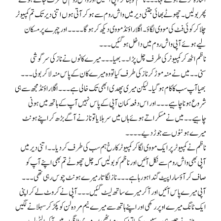
اشارہ کرتے ہوئے کہا۔۔۔ ناظم کو ہٹا کر آپی اٹھیں اور واش روم کی طرف جاتے ہوئے
پھر بولیں۔ چھوٹے بھائی جتنی دیر میں واش روم سے ہو کر آتی ہوں اتنی دیر تک تم کمپیوٹر
چلا کر کوئی فٹ کی مووی لگاؤ۔ اگلا راؤنڈ مووی دیکھ کر ہو گا۔۔۔۔ اور چہرے پر مسکان
لیے ہوئے آپی واش روم میں داخل ہو گئیں۔۔۔
ناظم اٹھ کر کمپیوٹر کی طرف چل پڑا۔۔ بھیا۔۔۔ میرے کانوں نے ناز کی سرگوشی
سنی۔۔ میں نے منہ موڑ کر ناز کی طرف کیا تو وہ میرے کان کے پاس منہ لا کر بولی۔۔۔
بھیا آپ سب کا کام ہو گیا۔ لیکن میری پھدی ابھی تک خالی ہے۔۔۔ اگلا راؤنڈ مجھ سے ہی
شروع ہونا چاہیے۔۔۔ اور اس دفعہ کمان آپی کے پاس نہیں آپ کے ہاتھ میں ہونی
چاہیے۔۔ میں نے مسکراتے ہوئے ہاں میں سر ہلایا تو ناز نے آگے بڑھ کر اپنے ہونٹ
میرے ہونٹوں سے جوڑ دیے۔۔۔۔
ناظم نے کمپیوٹر پر ایک مووی لگا کر کمپیوٹر کا رخ ہم سب کی طرف کر دیا۔۔ اتنی دیر میں
آپی بھی واش روم سے نکل آئیں اور ناظم کو بولیں کہ چل چھوٹے تم بھی اپنے آپ کو
صاف کر آؤ سارا پیٹ گندا ہو رہا ہے ۔۔۔ ناز لگاتار میرے ہونٹ چوس رہی تھی۔۔۔
آپی میرے پاس آئیں اور آکر میرے ساتھ لیٹ گئیں۔۔۔ آپی نے کروٹ لے کر اپنی
ایک ٹانگ میرے اوپر رکھی اور اپنے ہاتھ سے میرے نیم مردہ لن کو پکڑ کر سہلانے لگیں