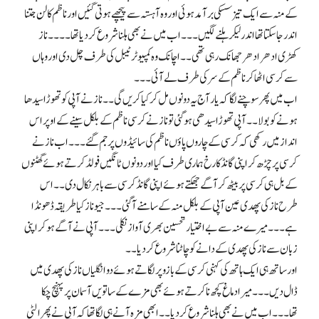
کے منہ سے ایک تیز سسکی برآمد ہوئی اور وہ آہستہ سے پیچھے ہوتی گئیں اور ناظم کا لن جتنا
اندر جا سکتا تھا اندر لیکر ہلنے لگیں۔۔۔ اب میں نے بھی ہلنا شروع کر دیا تھا۔۔۔۔ ناز
کھڑی ادھر ادھر جھانک رہی تھی۔۔ اچانک وہ کمپیوٹر ٹیبل کی طرف چل دی اور وہاں
سے کرسی اٹھا کر نا ظم کے سر کی طرف لے آئی۔۔۔
اب میں پھر سوچنے لگا کہ یار آج یہ دونوں مل کر کیا کریں گی۔۔ ناز نے آپی کو تھوڑا سیدھا
ہونے کو بولا ۔۔ آپی تھوڑا سیدھی ہو گئی تو ناز نے کرسی ناظم کے بلکل سینے کے اوپر اس
انداز میں رکھی کہ کرسی کے چاروں پاؤں ناظم کی سائیڈوں پر جم گئے۔۔۔ اب ناز نے
کرسی پر چڑھ کر اپنی گانڈ کا رخ ہماری طرف کیا اور دونوں ٹانگیں فولڈ کرتے ہوئے گھٹنوں
کے بل ہی کرسی پر بیٹھ کر آگے جھکتے ہوئے اپنی گانڈ کرسی سے باہر نکال دی۔۔ اس
طرح ناز کی پھدی عین آپی کے بلکل منہ کے سامنے آگئی۔۔۔ جیو ناز کیا طریقہ ڈھونڈا
ہے۔۔۔ میرے منہ سے بے اختیار تحسین بھری آواز نکلی۔۔۔ آپی نے آگے ہو کر اپنی
زبان سے ناز کی پھدی کے دانے کو چاٹنا شروع کر دیا۔۔
اور ساتھ ہی ایک ہاتھ کی کہنی کرسی کے بازو پر لگاتے ہوئے دو انگلیاں ناز کی پھدی میں
ڈال دیں۔۔۔ میرا دماغ کچھ نا کرتے ہوئے بھی مزے کے ساتویں آسمان پر پہنچ چکا
تھا۔۔۔ اب میں نے بھی ہلنا شروع کر دیا۔۔ ابھی مزہ آنے ہی لگا تھا کہ آپی نے پھر الٹی