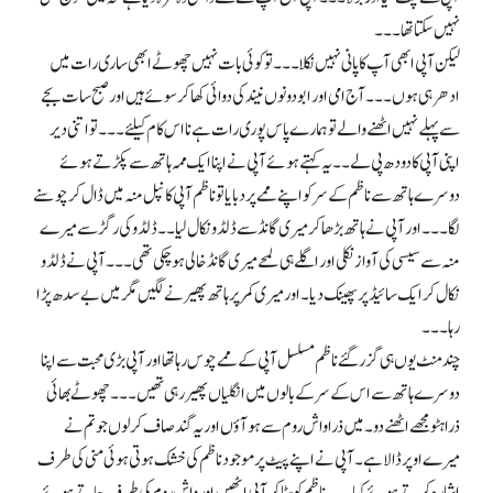
نہیں سکتا تھا۔۔۔
لیکن آپی ابھی آپ کا پانی نہیں نکلا۔۔۔ تو کوئی بات نہیں چھوٹے ابھی ساری رات میں
ادھر ہی ہوں۔۔۔ آج امی اور ابو دونوں نیند کی دوائی کھا کر سوئے ہیں اور صبح سات بجے
سے پہلے نہیں اٹھنے والے تو ہمارے پاس پوری رات ہے نا اس کام کیلئے ۔۔۔ تو اتنی دیر
اپنی آپی کا دودھ پی لے۔۔ یہ کہتے ہوئے آپی نے اپنا ایک ممہ ہاتھ سے پکڑتے ہوئے
دوسرے ہاتھ سے ناظم کے سر کو اپنے ممے پر دبایا تو ناظم آپی کا نپل منہ میں ڈال کر چوسنے
لگا۔۔۔ اور آپی نے ہاتھ بڑھا کر میری گانڈ سے ڈلڈو نکال لیا۔۔ ڈلڈو کی رگڑ سے میرے
منہ سے سیسی کی آواز نکلی اور اگلے ہی لمحے میری گانڈ خالی ہو چکی تھی۔۔۔ آپی نے ڈلڈو
نکال کر ایک سائیڈ پر پھینک دیا۔ اور میری کمر پر ہاتھ پھیرنے لگیں مگر میں بے سدھ پڑا
رہا۔۔۔
چند منٹ یوں ہی گزر گئے ناظم مسلسل آپی کے ممے چوس رہا تھا اور آپی بڑی محبت سے اپنا
دوسرے ہاتھ سے اس کے سر کے بالوں میں انگلیاں پھیر رہی تھیں۔۔۔ چھوٹے بھائی
ذرا ہٹو مجھے اٹھنے دو۔ میں ذرا واش روم سے ہو آؤں اور یہ گند صاف کر لوں جو تم نے
میرے اوپر ڈالا ہے۔ آپی نے اپنے پیٹ پر موجود ناظم کی خشک ہوتی ہوئی منی کی طرف