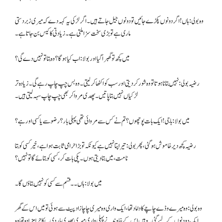
وہ بولی: ہاں ! اگر دونوں پکڑے جائیں تو دونوں جیل جاتے ہیں۔ اگر لڑکی یہ کہہ دے کہ میری زبر دستی
ماری ہے تو بڑی سخت سزا ملتی ہے۔ زیادتی کا کیس بن جاتا ہے۔
میں کچھ تو گھبرا گیا اور بولا: اب کیا ہو گا ؟ وہ بتا تو نہیں دے گی؟
رضیہ بولی: نہیں بتانا ہو تا تو وہ شور کر دیتی اور سب کو اکٹھا کر لیتی۔ وہ بس چپ چاپ رہے گی۔ زیادہ تر
لڑکیاں نہیں بتا پاتیں۔ پھدی مروا کر بھی چپ چاپ سہہ لیتی ہیں۔
میں بولا : باجی! ایک بات پوچھوں ؟ تم نے کس سے مروائی تھی پہلی بار ؟ رضو سے یا کسی اور ہے ؟
رضیہ کچھ دیر خاموش ہو گئی ، پھر بولی: تیر اپتا نہیں ہے کیونکہ تو بڑا حرامی ثابت ہواہے، خیر کسی کو بتا
نامت، میں بتا دیتی ہوں۔ پکی بات کر ، کسی کو بتائے گا تو نہیں؟
میں بولا : ہاں۔۔ قسم سے کسی کو نہیں بتاؤں گا۔
وہ بولی: وہ میرے وڈے چاچے کا داماد تھا، ایک واری وہ میری چاچازاد پیٹ سے ہوئی تو میں اس کے گھر
ایک دو دنوں کے لیے گئی۔ وہیں اس کے خاوند نے پہلی واری میری پھدی مار دی۔ پکا حرامزادہ تھا وہ