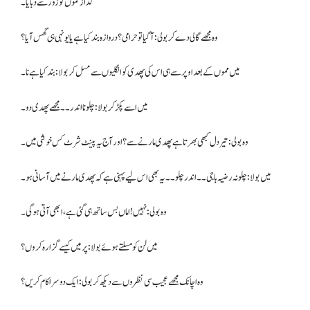
گداز مموں کو زور سے دبایا ۔
وہ مجھے گالی دے کر بولی: آگیا تو حرامی ؟ دروازہ بند کیا ہے یا یو نہی ہی گھس آیا ؟
میں مموں کے بعد اوپر سے ہی اس کی پھدی کو انگلیوں سے مسل کر بولا: بند کیا ہے نا۔
میں اسے پکڑ کر بولا : چلونا اندر۔۔ مجھے پھدی دو۔
وہ بولی : تیر دل کبھی بھرتا ہے پھدی مارنے سے ؟ اور آج یہ پینٹ شرٹ کس خوشی میں۔
میں بولا : چلو نہ رضیہ باجی۔۔ اندر چلو۔۔ یہ بھی اس لیے پہنی ہے کہ پھدی مارنے میں آسانی ہو۔
وہ بولی : نہیں ! اماں بس ساتھ ہی گئی ہے ، ابھی آتی ہو گی۔
میں لن کو مسلتے ہوئے بولا: پر میں کیسے گزارہ کروں؟
وہ اچانک مجھے عجیب سی نظروں سے دیکھ کر بولی: ایک دوسرا کام کریں؟