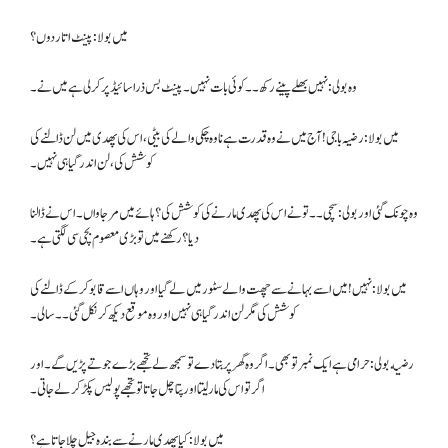
میں بولا : پینٹ اتار دوں ؟
وہ بولی: نہیں بھلے پینے رکھ ۔۔ کوئی بات نہیں۔ پینٹ بس ذرا سائیڈ پر کر لی ہے میں نے۔
میں بولا : رضیہ باجی! آج میں نے وہ قدرت ہے نا وہ چکی والے کی بیٹی ، اس کی پھدی میں لن ڈالنے کی
کوشش کی، لن اندر گیا ہی نہیں۔
وہ چونک گئی اور بولی: سچی۔۔ تو نے اس کی پھدی مارنے کی کوشش کی؟ ہائے میں مر جاواں۔ اس نے ڈالنا
دیا؟ رکھنے میں تو بڑی معصوم بچی سی لگتی ہے۔
میں بولا : نہیں ! میں اسے بہانے سے چھت والے سٹور میں لے گیا اور وہاں اسے قابو کرکے ڈالنے کی
کوشش کی مگر لن اندر گیا ہی نہیں اور وہ موقع دیکھ کر نکل گئی۔۔ سالی۔
اگر تو اس کی مار لیتا اور پتا چل جاتا تو تجھے پولیس پکڑ کر لے جاتی۔
میں بولا : کیا پھدی مارنے سے بندہ جیل چلا جاتا ہے ؟