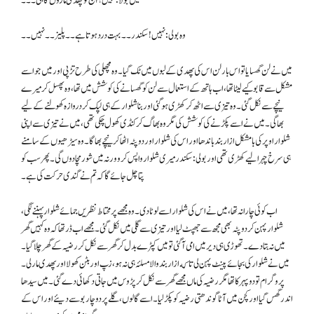
میں بولا : نہیں ! آج تو پھدی ماروں گا ہی۔۔۔
وہ بولی: نہیں ! سکندر۔۔ بہت درد ہوتا ہے۔۔ پلیز ۔۔ نہیں۔۔
میں نے لن گھسایا تو اس بار لن اس کی پھدی کے لبوں میں ٹک گیا۔ وہ مچھلی کی طرح تڑپی اور میں جو اسے
مشکل سے قابو کیے لیٹا تھا، اب ہاتھ کے استعمال سے لن کو گھسانے کی کوشش میں تھا، وہ پھسل کر میرے
نیچے سے نکل گئی۔ وہ تیزی سے اٹھ کر کھڑی ہو گئی اور بنا شلوار کے ہی لپک کر دروازہ کھولنے کے لیے
بھاگی۔ میں نے اسے پکڑنے کی کوشش کی مگر وہ بھاگ کر کنڈی کھول چکی تھی، میں نے تیزی سے اپنی
شلوار اوپر کی با مشکل ازار بند باندھا اور اس کی شلوار اور دوپٹہ اٹھا کر نیچے بھاگا۔ وہ سیڑھیوں کے سامنے
ہی سرخ چہرا لیے کھڑی تھی اور بولی: سکندر میری شلوار واپس کرو ورنہ میں شور مچادوں گی۔ پھر سب کو
پتا چل جائے گا کہ تم نے گندی حرکت کی ہے۔
اب کوئی چارا نہ تھا، میں نے اس کی شلوار اسے لوٹا دی۔ وہ مجھے پر محتاط نظریں جمائے شلوار پہننے لگی،
شلوار پہن کر دو پٹہ بھی مجھ سے جھپٹ لیا اور تیزی سے گلی میں نکل گئی۔ مجھے اب ڈر تھا کہ وہ کہیں گھر
میں نہ بتا دے۔ تھوڑی ہی دیر میں امی آگئی تو میں کپڑے بدل کر گھر سے نکل کر رضیہ کے گھر چلا گیا۔
میں نے شلوار کی بجائے پینٹ پہن لی تا که ازار بند والا مسلئہ ہی نہ ہو ، زپ اور بٹن کھولا اور پھدی مارلی۔
پروگرام تو دو پہر کا تھا مگر رضیہ کی ماں مجھے گھر سے نکل کر پڑوس میں جاتی دکھائی دے گئی۔ میں سیدھا
اندر گھس گیا اور کچن میں آٹا گوندھتی رضیہ کو پکڑ لیا۔ اسے گالوں، گلے پر دو چار بو سے دیئے اور اس کے