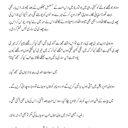
وہ جو جو مجھے بولنے کو کہتی رہی میں بولتا رہا، میں دس منٹ کے مسلسل جھٹکوں کے بعد چھوٹا۔ اس بار بھی
بہت تھوڑا سا پانی نکلا۔ وہ اپنی شلوار اوپر کر کے میرے ہونٹوں کو چومنے لگی، میرا گیلا لن جو اس کی
پھدی سے نکلا تھا اور ابھی بھی تنا ہوا تھا اور ڈھیلا ہونے لگا تھا، اس نے منہ میں لے لیا اور چوس کر اس پر
سے پھدی کی ساری لیس ختم کر دی۔
وہ بولی: جب میری پھدی مارتا ہے تو اس وقت مجھ سے گندی باتیں بھی کیا کر۔ مجھے بتایاکر کہ میری
پھدی کیسی ہے ؟ مجھے کہا کر کہ میں ننگی کیسی لگتی ہوں؟ مجھے کہا کر کہ میں تیری کیا لگتی ہوں اور مجھے کیوں
چودتا ہے ؟ یہ ساری باتیں جب جھٹکے لگاتا ہے تب کیا کر سمجھ گیانا ؟
میں سعادت مندی سے بولا : ہاں جی سمجھ گیا۔
وہ بولی: اوپر چل میں آتی ہوں، باتیں کریں گے اور دو پہر کو اماں سو جائے تو دوبارہ چدائی کریں گے۔
میں پینٹ کے بٹن اور زپ کو بند کر تا او پر چلا گیا۔ وہ دس منٹ بعد آگئی۔ اس کی ماں بھی آگئی تھی۔
رضیہ دھیمی آواز میں بولی : اماں ! اب سو جائے گی مگر تو بھی آہستہ بولنا۔