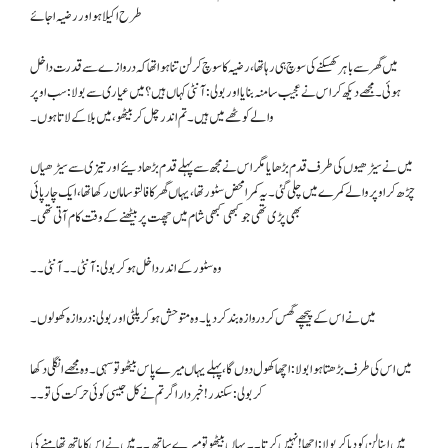
طرح اکیلا ہو اور رضیہ ا جائے
میں گھر سے باہر کھسکنے کی سوچ ہی رہا تھا، رضیہ کا سوچ کر لن تنا ہوا تھا کہ دروازے سے قدرت داخل
ہوئی۔ مجھے دیکھ کر اس نے عجیب سامنہ بنایا اور بولی: آنٹی کہاں ہیں؟ میں عیاری سے بولا: سب اوپر
والے کو ٹھے میں ہیں۔ تم اندر چل کر بیٹھو ، میں بلا کے لاتاہوں۔
میں نے سیڑھیوں کی طرف قدم بڑھایا مگر اس نے مجھ سے پہلے قدم بڑھا دیئے اور تیزی سے سیڑھیاں
چڑھ کر اوپر والے کمرے میں چلی گئی۔ یہ کمرا محض سٹور تھا، یہاں گھر کا فالتو سامان رکھا تھا، ایک چار پائی
بھی پڑی تھی جو کبھی کبھی شام میں چھت پر بیٹھنے کے وقت کام آتی تھی۔
وہ سٹور کے اندر داخل ہو کر بولی: آنٹی۔۔ آنٹی۔۔
میں نے اس کے پیچھے گھس کر دروازہ بند کر دیا۔ وہ متوحش ہو کر پلٹی اور بولی: دروازہ کھولوں۔
میں اس کی طرف بڑھتا ہوا بولا: اچھا کھول دوں گا، پہلے یہاں میرے پاس بیٹھو تو سہی۔ وہ مجھے انگلی دکھا
کر بولی: سکندر ! خبر دار اگر تم نے کل جیسی کوئی حرکت کی تو۔۔
میں اپنا لن کو دبا کر بولا: اچھا! نہیں کرتا۔۔ یہاں بیٹھو تو میرے ساتھ۔۔ میں نے اس کا ہاتھ تھامنے کی