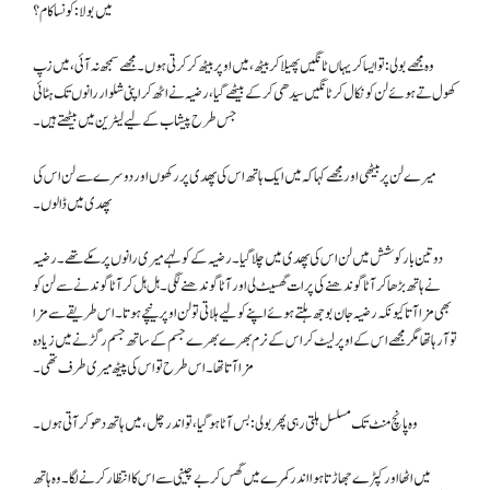
میں بولا : کونسا کام؟
وہ مجھے بولی: تو ایسا کر یہاں ٹانگیں پھیلا کر بیٹھ ، میں اوپر بیٹھ کر کرتی ہوں۔ مجھے سمجھ نہ آئی، میں زپ
کھول تے ہوئے لن کو نکال کر ٹانگیں سیدھی کر کے بیٹھے گیا، رضیہ نے اٹھ کر اپنی شلوار رانوں تک ہٹائی
جس طرح پیشاب کے لیے لیٹرین میں بیٹھتے ہیں ۔
میرے لن پر بیٹھی اور مجھے کہا کہ میں ایک ہاتھ اس کی پھدی پر رکھوں اور دوسرے سے لن اس کی
پھدی میں ڈالوں۔
دو تین بار کوشش میں لن اس کی پھدی میں چلا گیا۔ رضیہ کے کولہے میری رانوں پر مکے تھے۔ رضیہ
نے ہاتھ بڑھا کر آٹا گوندھنے کی پرات گھسیٹ لی اور آٹا گوندھنے لگی۔ ہل ہل کر آٹا گوندنے سے لن کو
بھی مزا آتا کیونکہ رضیہ جان بوجھ ہلتے ہوئے اپنے کو لیے ہلاتی تولن اوپر نیچے ہوتا۔ اس طریقے سے مزا
تو آ رہا تھا مگر مجھے اس کے اوپر لیٹ کر اس کے نرم بھرے بھرے جسم کے ساتھ جسم رگڑنے میں زیادہ
مزا آتا تھا۔ اس طرح تو اس کی پیٹھ میری طرف تھی۔
وہ پانچ منٹ تک مسلسل ہلتی رہی پھر بولی : بس آٹا ہو گیا، تو اندر چل، میں ہاتھ دھو کر آتی ہوں۔