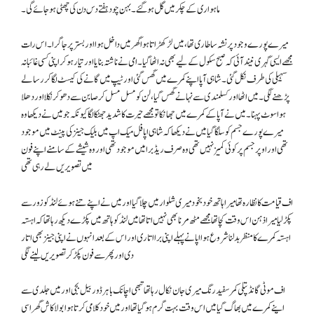
ماہواری کے چکر میں گل ہو گئے۔ بہن چود ہفتے دس دن کی چھٹی ہو جائے گی۔
میرے پورے وجود پر نشہ سا طاری تھا، میں لڑکھڑاتا ہو اگھر میں داخل ہوا اور بستر پر جا گرا۔ اس رات
مجھے ایسی گہری نیند آئی کہ صبح سکول کے لیے بھی نہ اٹھا گیا۔ امی نے ناشتہ بنایا اور تیار ہو کر اپنی کسی غائبانہ
سہیلی کی طرف نکل گئی۔ شاہی آپا اپنے کمرے میں گھس گئی اور ٹیپ میں گانے کی کیسٹ لگا کر رسالے
پڑھنے لگی۔ میں اٹھا اور کسلمندی سے نہانے گھس گیا، لن کو مسل مسل کر صابن سے دھو کر نکلا اور دھلا
ہو اسوٹ پہنا۔ میں نے آپا کے کمرے میں جھانکا تومجھے حیرت کا شدید جھٹکا لگا کیونکہ جو میں نے دیکھا وہ
میرے پورے جسم کو سلگا گیا میں نے دیکھا کہ شاہی اپا فل میک اپ میں بلیک جینز کی پینٹ میں موجود
تھی اور اوپر جسم پر کوئی کمیز نہیں تھی وہ صرف ریڈ برا میں موجود تھی اور وہ شیشے کے سامنے اپنے فون
میں تصویریں لے رہی تھی
اف قیامت کا نظارہ تھا میرا ہاتھ خود بخود میری شلوار میں چلا گیا اور میں نے اپنے تنے ہوئے لنڈ کو زور سے
پکڑ لیا میرا ذہن اس وقت کچا تھا مجھے مٹھ مرنا بھی نہیں اتا تھا میں لنڈ کو ہاتھ میں پکڑے دیکھ رہا تھا کہ اہستہ
اہستہ کمرے کا منظر بدلنا شروع ہوا اپا نے پہلے اپنی برا اتاری اور اس کے بعد انہوں نے اپنی جینز بھی اتار
دی اور پھر سے فون پکڑ کر تصویریں لینے لگی
اف موٹی گانڈ پتلی کمر سفید رنگ میری جان نکال رہا تھا تبھی اچانک باہر ڈور بیل بجی اور میں جلدی سے
اپنے کمرے میں بھاگ گیا میں اس وقت بہت گرم ہو گیا تھا اور میں خود کلامی کرتا ہوا بولا کاش گھر اسی