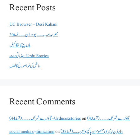
Recent Posts
UC Browser – Desi Kahani
میجر صاحب۔۔۔نیو ورژن ۔۔۔قسط 30
ماں بیٹے کا ننگا کھیل
جذباتی رات – Urdu Stories
ساتھی کی خوبصورتی کا لطف
Recent Comments
گاؤں سے شہر تک۔۔۔۔(قسط 43)
on
گاؤں سے شہر تک۔۔۔۔(قسط 44) - Urdusexstories
ہماری پیاری سی معصوم اور پاکیزہ بہن۔۔۔(قسط33)
on
social media optimization