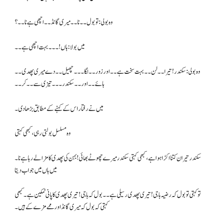
وہ بولی : تو بول۔۔ نا۔۔ میری گانڈ ۔ ۔ اچھی ہے نا۔۔؟
میں بولا : ہاں !۔۔۔ بہت اچھی ہے۔۔
وہ بولی : سکندر ! تیرا ۔۔ لن۔۔ بہت سخت ہے۔۔ اور زور ۔۔ لگا۔۔۔ چھیل ۔۔ دے میری پھدی۔۔
ہائے ۔۔ اور ۔۔ سکندر۔۔۔ تیزی سے۔۔ کر۔۔
میں نے رفتار اس کے کہنے کے مطابق بڑھادی۔
وہ مسلسل بولتی رہی، کبھی کہتی
سکندر تیر ان کتنا اکڑا ہوا ہے، کبھی کہتی سکندر میرے چھوٹے بھائی ! بہن کی پھدی کا مزا لے رہا ہے نا۔
میں ہاں میں جواب دیتا
تو کہتی تو بول کہ رضیہ باجی! تیری پھدی رسیلی ہے۔۔ بول کہ باجی! تیری پھدی کا پانی نمکین ہے۔ کبھی
کہتی کہ بول کہ میری گانڈ اورممے مزے کے ہیں۔