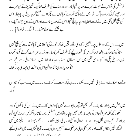
کوشش کی تو اس نے جھٹ میرے منہ پر تھپڑ مارا اور دروازے کی طرف بھاگی۔ تھپڑ پڑتے ہی میرے
اندر جیسے کوئی درندہ جاگ اٹھا، میں نے بھاگتی قدرت کو بالوں سے پکڑا اسے کھینچ کر چار پائی پر پھینکا۔ اس
کی چیخ نکل گئی، میں نے اسے اٹھایا اور چار پانچ تھپڑ اس کے منہ پر مارے اور اس کے اوپر چڑھ گیا۔ وہ
بےچینی سے بولی : امی۔۔ آنٹی۔۔ شاہی آپی۔۔
میں نے اس کے ہونٹوں پر ہ ہتھیلی رکھ دی، مجھے یقین تھا کہ گانے کی آواز میں آپا کو قدرت کی چیخ نہیں
سنائی دی ہو گی۔ ہاتھ بڑھا کر اس کی شلوار نیچے کی طرف کھر کادی، وہ شدید مزاحمت کرنے لگی، مگر وہ
نہایت دبلی پتلی اور کمزور سی تھی، میں اس سے کافی سے زیادہ جاندار تھا۔ میں نے با آسانی اسے نیچے سے
ننگا کر دیا اور اپنا تنا ہوا لن اس کی سخت سی پھدی پر رکھا۔
وہ مجھے دھمکاتے ہوئے بولی: نہیں۔۔ سکندر ۔۔ ایسا کچھ مت۔۔ کرنا۔۔ ورنہ۔۔ میں۔۔ سب کو بتا دوں
گی۔
میں طیش میں بولا : بتا دینا۔۔ مگر ابھی تو تجھے بنا چو دے نہیں چھوڑوں گا۔۔ میں نے اس کی ٹانگوں کو اور
کھولا کیونکہ میرا لن اس کی پھدی میں نہیں جا پار ہا تھا، میں مسلسل زور لگا تار ہا مگر لن اندر نہ گیا، لن
دہراہو کر نیچے یا اوپر نکل جاتا۔ وہ رونے والی ہو گئی اور بولی: پلیز سکندر۔۔۔ مجھے چھوڑ دو۔۔ پلیز میں کسی
کو کچھ نہیں بتاؤں گا۔۔ اور پھر کبھی اپنی مرضی سے تمہیں دوں گی۔۔۔ آج نہیں ۔۔ میں ضدی لہجے