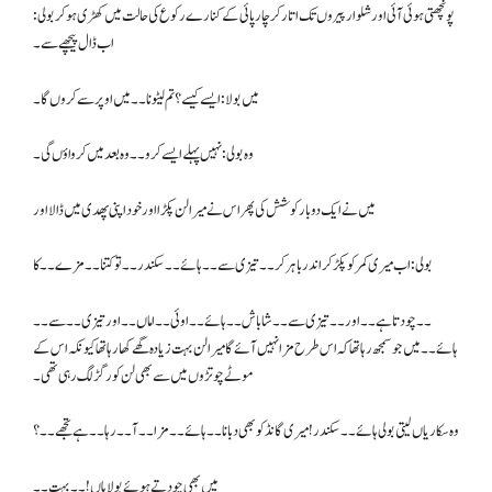
پونچھتی ہوئی آئی اور شلوار پیروں تک اتار کر چار پائی کے کنارے رکوع کی حالت میں کھڑی ہو کر بولی:
اب ڈال پیچھے سے۔
میں بولا: ایسے کیسے ؟ تم لیٹو نا ۔۔ میں اوپر سے کروں گا۔
وہ بولی: نہیں پہلے ایسے کرو۔۔ وہ بعد میں کرواؤں گی۔
میں نے ایک دو بار کوشش کی پھر اس نے میرا لن پکڑا اور خود اپنی پھدی میں ڈالا اور
بولی: اب میری کمر کو پکڑ کر اندر باہر کر۔۔ تیزی سے۔۔ ہائے ۔۔ سکندر۔۔ تو کتنا۔۔ مزے۔۔ کا
۔۔ چودتا ہے۔۔ اور ۔۔ تیزی سے۔۔ شاباش۔۔ ہائے۔۔ اوئی۔۔ اماں۔۔ اور تیزی۔۔ سے۔۔
ہائے۔۔ میں جو سمجھ رہا تھا کہ اس طرح مزا نہیں آئے گا میرا لن بہت زیادہ گھے کھا رہا تھا کیونکہ اس کے
موٹے چوتڑوں میں سے بھی لن کو رگڑ لگ رہی تھی۔
وہ سکاریاں لیتی بولی ہائے ۔۔ سکندر ! میری گانڈ کو بھی دبانا۔۔ ہائے۔۔ مزا۔۔ آ۔۔ رہا۔۔ ہے تجھے۔۔؟
میں بھی چودتے ہوئے بولا ہاں !۔۔ بہت۔۔