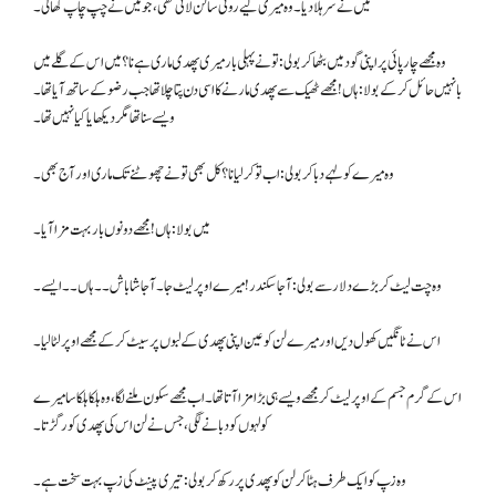
میں نے سر ہلا دیا۔ وہ میری لیے روٹی سالن لائی تھی، جو میں نے چپ چاپ کھالی۔
وہ مجھے چار پائی پر اپنی گود میں بٹھا کر بولی: تو نے پہلی بار میری پھدی ماری ہے نا؟ میں اس کے گلے میں
بانہیں حائل کر کے بولا : ہاں ! مجھے ٹھیک سے پھدی مارنے کا اسی دن پتا چلا تھا جب رضو کے ساتھ آیا تھا۔
ویسے سنا تھا مگر دیکھا یا کیا نہیں تھا۔
وہ میرے کو لہے دبا کر بولی: اب تو کر لیانا ؟ کل بھی تو نے چھوٹنے تک ماری اور آج بھی۔
میں بولا : ہاں ! مجھے دونوں بار بہت مزا آیا۔
وه چت لیٹ کر بڑے دلار سے بولی : آجا سکندر ! میرے اوپر لیٹ جا۔ آجا شاباش۔۔ ہاں۔۔ ایسے۔
اس نے ٹانگیں کھول دیں اور میرے لن کو عین اپنی پھدی کے لبوں پر سیٹ کر کے مجھےاوپر لٹا لیا۔
اس کے گرم جسم کے اوپر لیٹ کر مجھے ویسے ہی بڑا مزا آتا تھا۔ اب مجھے سکون ملنے لگا، وہ ہلکا ہلکا سا میرے
کولہوں کو دبانے لگی، جس نے لن اس کی پھدی کو رگڑتا۔
وہ زپ کو ایک طرف ہٹا کر لن کو پھدی پر رکھ کر بولی: تیری پینٹ کی زپ بہت سخت ہے۔