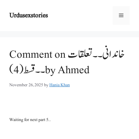
Skip
to
Urdusexstories
Menu
content
Comment on خاندانی ۔۔تعلقات
۔۔قسط (4) by Ahmed
November 26, 2025
by
Hania Khan
Waiting for next part 5..