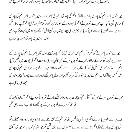
صوفے پر لیٹ کر یاسر اور انعم کا سیکس دیکھنے لگی اور ساتھ اپنی پھدی کو رگڑ کر مزا دینے لگی.
میرا شوہر یاسر انعم کی پھدی چاٹ رہا تھا کہ انعم کی پھدی نے پانی چھوڑ دیا اور میرا شوہر یاسر انعم کی پھدی
کا سارا پانی پی گیا. اب میرے شوہر نے انعم کی پھدی کے سوراخ پر لن رگڑنا شروع کیا انعم تڑپ رہی تھی
اور میرے شوہر یاسر سے بولی کہ یاسر پلیز میری پھدی میں اپنا لن ڈال کر مجھے چودو میں بہت تڑپ رہی
ہوں اور میری پھدی بہت پیاسی ہے.
میرے شوہر یاسر نے کہا فکر نہ کر انعم میں تیری آج جم کر پھدی چودوں گا. یاسر نے انعم کی پھدی کے
سوراخ پر لن رکھ کر دھکا مارا اور میرے شوہر یاسر کے لن کا ٹوپا میری دوست انعم کی چوت میں گھس گیا.
انعم نے لذت بھری سسکی لی آہ آف پھر یاسر نے دوسرا گھسا مارا اور میرے شوہر یاسر کا لن انعم کی پھدی
میں گھس چکا تھا. اب انعم نے میری شوہر کی کمر کو پکڑ لیا اور بولی یاسر مجھے زور زور سے چودو آہ چودو میری
پھدی پیاسی ہے.
میرے شوہر یاسر نے میری سہیلی انعم کی چوت پر زور دار جھٹکے مارنے شروع کر دیے انعم بھی اپنی پھدی
اٹھا اٹھا کر میرے شوہر یاسر کے ہر گھسے کا جواب دے رہی تھی.
اب میرے شوہر یاسر نے انعم کی دونوں ٹانگیں اٹھا کر انعم کے کندھے سے جوڑ دی اور زور دار جھٹکے انعم
کی پھدی پر مارنے لگا. انعم مزے اور درد سے سسکیاں لے رہی تھی مگر میرا ظالم شوہر یاسر میری سہیلی