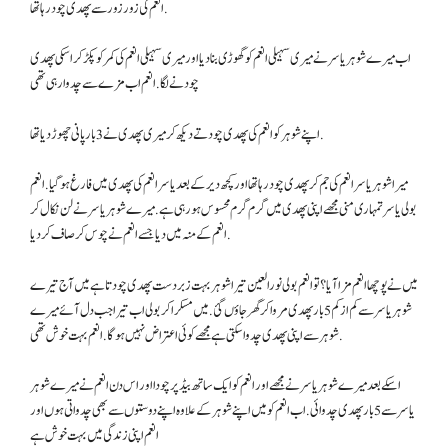
انعم کی زور زور سے پھدی چود رہا تھا.
اب میرے شوہر یاسر نے میری سہیلی انعم کو گھوڑی بنا دیا اور میری سہیلی انعم کی کمر کو پکڑ کر اسکی پھدی
چودنے لگا. انعم اب مزے سے چدوا رہی تھی
اپنے شوہر کو انعم کی پھدی چودتے دیکھ کر میری پھدی نے 3 بار پانی چھوڑ دیا تھا.
میرا شوہر یاسر انعم کی جم کر پھدی چود رہا تھااور کچھ دیر کے بعد یاسر انعم کی پھدی میں فارغ ہو گیا. انعم
بولی یاسر تمہاری منی مجھے اپنی پھدی میں گرم گرم محسوس ہو رہی ہے. میرے شوہر یاسر نے لن نکال کر
انعم کے منہ میں دیا جسے انعم نے چوس کر صاف کر دیا.
میں نے پوچھا انعم مزا آیا؟ تو انعم بولی نورالعین تیرا شوہر بہت زبردست پھدی چودتا ہے میں آج تیرے
شوہر یاسر سے کم از کم 5 بار پھدی مروا کر گھر جاؤں گئ. میں مسکرا کر بولی اب تیرا جب دل آئے میرے
شوہر سے اپنی پھدی چدوا سکتی ہے مجھے کوئی اعتراض نہیں ہوگا. انعم بہت خوش تھی.
اسکے بعد میرے شوہر یاسر نے مجھے اور انعم کو ایک ساتھ بیڈ پر چودا اور اس دن انعم نے میرے شوہر
یاسر سے 5 بار پھدی چدوائی. اب انعم کو میں اپنے شوہر کے علاوہ اپنے دوستوں سے بھی چدواتی ہوں اور
انعم اپنی زندگی میں بہت خوش ہے