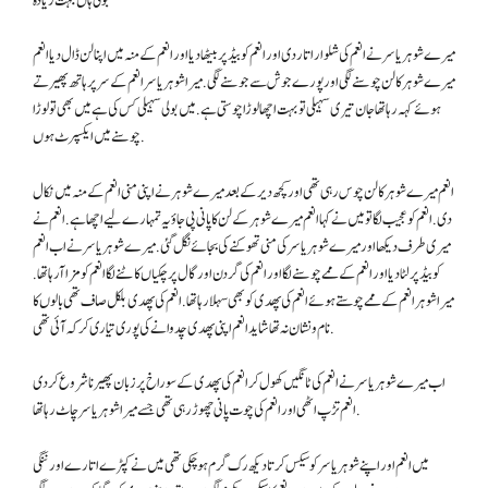
بولی ہاں بہت زیادہ
میرے شوہر یاسر نے انعم کی شلوار اتار دی اور انعم کو بیڈ پر بیٹھا دیا اور انعم کے منہ میں اپنا لن ڈال دیا انعم
میرے شوہر کا لن چوسنے لگی اور پورے جوش سے جوسنے لگی. میرا شوہر یاسر انعم کے سر پر ہاتھ پھیرتے
ہوئے کہہ رہا تھا جان تیری سہیلی تو بہت اچھا لوڑا چوستی ہے. میں بولی سہیلی کس کی ہے میں بھی تو لوڑا
چوسنے میں ایکسپرٹ ہوں.
انعم میرے شوہر کا لن چوس رہی تھی اور کچھ دیر کے بعد میرے شوہر نے اپنی منی انعم کے منہ میں نکال
دی. انعم کو عجیب لگا تو میں نے کہا انعم میرے شوہر کے لن کا پانی پی جاؤ یہ تمہارے لیے اچھا ہے. انعم نے
میری طرف دیکھا اور میرے شوہر یاسر کی منی تھوکنے کی بجائے نگل گئی. میرے شوہر یاسر نے اب انعم
کو بیڈ پر لٹا دیا اور انعم کے ممے چوسنے لگا اور انعم کی گردن اور گال پر چکیاں کاٹنے لگا انعم کو مزا آرہا تھا.
میرا شوہر انعم کے ممے چوستے ہوئے انعم کی پھدی کو بھی سہلا رہا تھا. انعم کی پھدی بلکل صاف تھی بالوں کا
نام و نشان نہ تھا شاید انعم اپنی پھدی چدوانے کی پوری تیاری کر کہ آئی تھی.
اب میرے شوہر یاسر نے انعم کی ٹانگیں کھول کر انعم کی پھدی کے سوراخ پر زبان پھیرنا شروع کر دی
انعم تڑپ اٹھی اور انعم کی چوت پانی چھوڑ رہی تھی جسے میرا شوہر یاسر چاٹ رہا تھا.
میں انعم اور اپنے شوہر یاسر کو سیکس کرتا دیکھ رک گرم ہو چکی تھی میں نے کپڑے اتارے اور ننگی