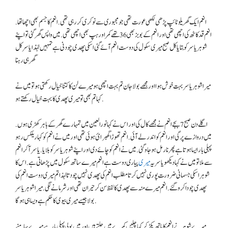
انعم ایک گھریلو ٹائپ پڑھی لکھی عورت تھی جو مجبوری سے نوکری کر رہی تھی. انعم کا جسم بھی اچھا تھا.
انعم قد کاٹھ کی اچھی تھی اور انعم کے بوبز بھی 36 تھے کمر اور ہپ بھی اچھی تھی. میں واپس گھر گئی تو اپنے
شوہر یاسر کو بتایا کل صبح میری سکول کی دوست انعم آئے گئی اسکی پھدی چودنی ہے تمہیں لہٰذا یاسرکل
گھر ہی رہنا
میرا شوہر یاسر بہت خوش ہوا اور مجھے بولا جان تم بہت اچھی ہو میرے لن کا کتنا خیال رکھتی ہو تو میں نے
کہا تم بھی تو میری پھدی کا بہت خیال رکھتے ہو.
اگلے دن صبح 7 بجے انعم نے مجھے کال کی اور اس نے کہا نورالعین میں تمہارے گھر کے باہر کھڑی ہوں.
میں دروازے پر گی اور انعم کو اندر لے آئی. انعم تھوڑا گھبرائ ہوئی تھی اور میں نے انعم کو کہا ریلکس رہو
پہلی بار ایسا ہوتا ہے پھر نارمل ہو جاو گئی. میں نے انعم کو چائے دی اور اپنے شوہر یاسر کو بلایا. یاسر آکر انعم
سے ملا تو میں نے کہا دیکھو یاسر یہ
میری
پیاری دوست ہے انعم میرے ساتھ سکول میں پڑھاتی ہے. اس کا
شوہر اسکی جسمانی ضرورت پوری نہیں کرتا مطلب انعم کی پھدی نہیں چودتا لہذا تم میری دوست انعم کی
پھدی چودا کرو گئے. انعم میرے منہ سے پھدی کا لفظ سن کر حیران تھی اور شرمانے لگی. میرا شوہر یاسر
بولا جیسے میری بیوی کا حکم ہے ویسا ہی ہو گا.
میرے شوہر نے انعم کا ہاتھ پکڑ کر کہا چلیں کمرے میں چلتے ہیں اور میں بولی پہلی بار ہے میرے سامنے