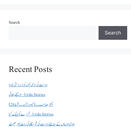
Search
Search
Recent Posts
دوست کی بڑی بہن کو زبردستی چودا
سوتیلے بھائی – Urdu Stories
میجر صاحب۔۔( نیو ورژن ۔۔قسط 28)
خسرے کو چیک کیا – Urdu Stories
بیوی اور ماں کے سامنے دوست کی شرمگاہ کی رات بھر صحبت