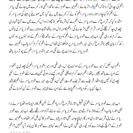
انعم کی چدائی کرو تاکہ انعم
کا
ڈر اتر جائے. انعم میرے شوہر کے ساتھ اٹھی اور کمرے میں جانے لگی. یاسر
نے انعم کو کہا چادر اتار دو اور یاسر انعم کو لے کر کمرے میں لے گیا. میں صوفے پر بیٹھ گی اور یاسر کو
اشارہ کیا کہ شروع کرے اور یاسر نے انعم سے کہا شرمانا گھبرانا چھوڑ دو اس کمرے میں سے آج تمہاری
پھدی چد کر نکلے گی اور شرم بھی اتر جائے گی. انعم کا منہ لال ہو رہا تھا شاید وہ میرے شوہر یاسر کی باتوں
سے گرم ہو رہی تھی.اب میرے شوہر یاسر نے انعم کو دیوار کے ساتھ لگا کر انعم کے ہونٹوں پر ہونٹوں
رکھ کر زبان پھیرنا شروع کر دی. میرا شوہر یاسر پرانا کھلاڑی تھا اس نے انعم کو گرم کر دیا اب انعم میرے
شوہر یاسر کے ہونٹ چوسنے لگی اور میرا شوہر یاسر انعم کے چوتر دبا رہا تھا.
انعم اب کھل کر میرے شوہر یاسر کے ہونٹ چوس رہی تھی اور میرا شوہر یاسر انعم کی پھدی پر شلوار
کے اوپر سے ہاتھ پھیر رہا تھا. انعم بہت گرم ہو چکی تھی اور کیسے نہ ہوتی تین ماہ سے اسکے شوہر نے اسکی
پھدی کو نہیں چودا تھا. شریف سے شریف عورت بھی لن مانگتی ہے. میرے شوہر یاسر نے انعم کا ہاتھ
اپنے لن پر رکھ دیا اور انعم پاجامے کے اوپر سے ہی میرے شوہر کے لن کو دبانے لگی.
اب میرے شوہر یاسر نے انعم کی قمیض اتارنا شروع کر دیا انعم نے سکن کلر کا برا پہنا ہوا تھا یاسر نے برا
بھی اتار دیا اب انعم کے 36 سائز ممے میرے شوہر یاسر کے سامنے آزاد اور ننگے تھے. اب میرے شوہر
یاسر نے اپنی شرٹ اتار دی اور پھر اپنا پاجامہ بھی اتار دیا میرے شوہر کا لن فل کھرا تھا اور انعم میرے
شوہر کے 7 انچ لمبے لوڑے کو دیکھ رہی تھی. میں نے انعم سے کہا میرے شوہر کا لن پسند آیا تمہیں؟ انعم