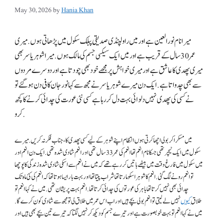
May 30, 2026
by
Hania Khan
میرا نام نورالعین ہے اور میں راولپنڈی صدیقی پبلک سکول میں پڑھاتی ہوں. میری
عمر 30 سال کے قریب ہے اور میں ایک سیکسی جسم کی مالک ہوں. میرا شوہر یاسر بھی
میری پھدی کا عاشق ہے اور میری خواہش پر مجھے خود بھی چودتا ہے اور دوسرے مردوں
سے بھی چدواتا ہے. ایک دن میرے شوہر یاسر نے مجھ سے کہا نور جان کافی دن ہوگئے تو
نے کسی کی پھدی نہیں دلوائی بہت دل کر رہا ہے کسی نئی عورت کی چدائی کرنے کا کچھ
کرو.
میں مسکرا کر بولی اچھا کرتی ہوں انتظام اپنے شوہر کے لیے کسی پھدی کا، جناب فکر نہ کریں. میرے
سکول میں ایک ٹیچر تھی جسکا نام انعم تھا انعم کی عمر 33 سال تھی اور انعم شادی شدہ تھی. ایک دن انعم اور
میں سکول میں فارغ وقت میں بیٹھے باتیں کر رہے تھے کہ میں نے انعم سے اسکی شادی شدہ زندگی کا پوچھا
تو انعم رونے لگ گئی. انعم کا شوہر اسکو مارتا تھا شراب پیتا تھا اور بہت بار ایسا ہوتا تھا کہ انعم کی کئ ماہ تک
چدائی بھی نہیں کرتا تھا باہر کی عورتوں کی چدائی کرتا تھا. انعم بہت پریشان تھی. میں نے کہا انعم تو
طلاق
کیوں
نہیں لے لیتی تو انعم بولی بچے ہیں اور اب اس عمر میں طلاق لی تو مجھ سے شادی کون کرے گا.
میں نے کہا انعم تو بہت خوبصورت ہے اور تیرے جسم کو دیکھ کر نہیں لگتا کہ تیرے تین بچے بھی ہیں اور