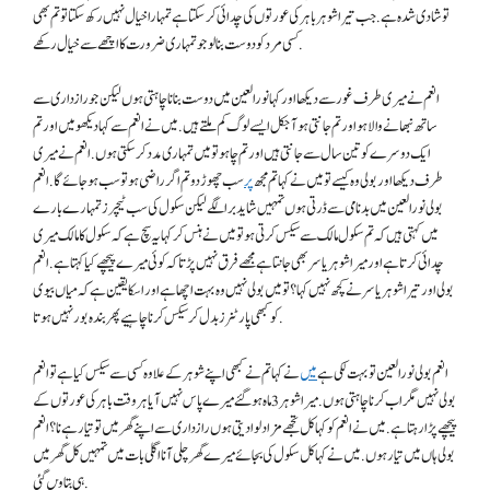
تو شادی شدہ ہے. جب تیرا شوہر باہر کی عورتوں کی چدائی کر سکتا ہے تمہارا خیال نہیں رکھ سکتا تو تم بھی
کسی مرد کو دوست بنا لو جو تمہاری ضرورت کا اچھے سے خیال رکھے.
انعم نے میری طرف غور سے دیکھا اور کہا نورالعین میں دوست بنانا چاہتی ہوں لیکن جو رازداری سے
ساتھ نبھانے والا ہو اور تم جانتی ہو آجکل ایسے لوگ کم ملتے ہیں. میں نے انعم سے کہا دیکھو میں اور تم
ایک دوسرے کو تین سال سے جانتی ہیں اور تم چاہو تو میں تمہاری مدد کر سکتی ہوں. انعم نے میری
طرف دیکھا اور بولی وہ کیسے تو میں نے کہا تم مجھ
پر
سب چھوڑ دو تم اگر راضی ہو تو سب ہو جائے گا. انعم
بولی نورالعین میں بدنامی سے ڈرتی ہوں تمہیں شاید برا لگے لیکن سکول کی سب ٹیچرز تمہارے بارے
میں کہتی ہیں کہ تم سکول مالک سے سیکس کرتی ہو تو میں نے ہنس کر کہا یہ سچ ہے کہ سکول کا مالک میری
چدائی کرتا ہے اور میرا شوہر یاسر بھی جانتا ہے مجھے فرق نہیں پڑتا کہ کوئی میرے پیچھے کیا کہتا ہے. انعم
بولی اور تیرا شوہر یاسر نے کچھ نہیں کہا؟ تو میں بولی نہیں وہ بہت اچھا ہے اور اسکا یقین ہے کہ میاں بیوی
کو کبھی پارٹنرز بدل کر سیکس کرنا چاہیے پھر بندہ بور نہیں ہوتا.
انعم بولی نورالعین تو بہت لکی ہے
میں
نے کہا تم نے کبھی اپنے شوہر کے علاوہ کسی سے سیکس کیا ہے تو انعم
بولی نہیں مگر اب کرنا چاہتی ہوں. میرا شوہر 3 ماہ ہوگئے میرے پاس نہیں آیا ہر وقت باہر کی عورتوں کے
پیچھے پڑا رہتا ہے. میں نے انعم کو کہا کل تجھے مزا دلوا دیتی ہوں رازداری سے اپنے گھر میں تو تیار ہے نا؟ انعم
بولی ہاں میں تیار ہوں. میں نے کہا کل سکول کی بجائے میرے گھر چلی آنا اگلی بات میں تمہیں کل گھر میں
ہی بتاو‍ں گئی.