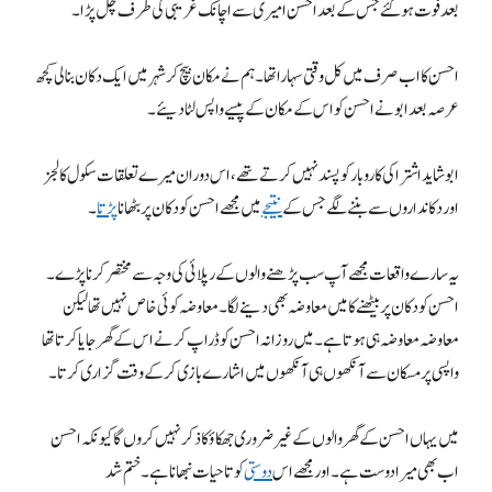
بعد فوت ہوگئے جس کے بعد احسن امیری سے اچانک غریبی کی طرف چل پڑا۔
احسن کا اب صرف میں کل وقتی سہارا تھا۔ ہم نے مکان بیچ کر شہر میں ایک دکان بنا لی کچھ
عرصہ بعد ابو نے احسن کو اس کے مکان کے پیسے واپس لٹا دیئے۔
ابو شاید اشتراکی کاروبار کو پسند نہیں کرتے تھے، اس دوران میرے تعلقات سکول کالجز
اور دکانداروں سے بننے لگے جس کے
نتیجے
میں مجھے احسن کو دکان پر بٹھانا
پڑتا
۔
یہ سارے واقعات مجھے آپ سب پڑھنے والوں کے رپلائی کی وجہ سے مختصر کرنا پڑے۔
احسن کو دکان پر بیٹھنے کا میں معاوضہ بھی دینے لگا۔ معاوضہ کوئی خاص نہیں تھا لیکن
معاوضہ معاوضہ ہی ہوتا ہے۔ میں روزانہ احسن کو ڈراپ کرنے اس کے گھر جایا کرتا تھا
واپسی پر مسکان سے آنکھوں ہی آنکھوں میں اشارے بازی کرکے وقت گزاری کرتا۔
میں یہاں احسن کے گھر والوں کے غیر ضروری جھکاؤ کا ذکر نہیں کروں گا کیونکہ احسن
اب بھی میرا دوست ہے۔ اور مجھے اس
دوستی
کو تاحیات نبھانا ہے۔ختم شد