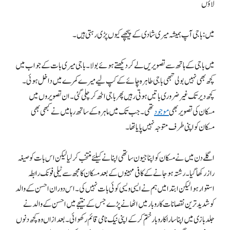
لاؤں
میں: باجی آپ ہمیشہ میری شادی کے پیچھے کیوں پڑی رہتی ہیں۔
میں باجی کے ہاتھ سے تصویریں لے کر دیکھتے ہوئے بولا۔ باجی میری بات کے جواب میں
کچھ بھی نہیں بولی تبھی باجی طاہرہ چائے کے کپ لیے میرے کمرے میں داخل ہوئی۔
کچھ دیر تک غیر ضروری باتیں ہوتی رہیں پھر باجی اٹھ کر چلی گئی۔ ان تصویروں میں
مسکان کی تصویر بھی
موجود
تھی۔ جب تک میں ماہرہ کے ساتھ رہا میں نے کبھی بھی
مسکان کو اپنی طرف متوجہ نہیں پایا تھا۔
اگلے دن میں نے مسکان کو اپنا جیون ساتھی اپنانے کیلئے منتخب کرلیا لیکن اس بات کو صیغہ
راز رکھا گیا۔ رشتہ ہوجانے کے کافی مہینوں کے بعد مسکان کا مجھ سے ٹیلی فونک رابطہ
استوار ہوا لیکن ابتدا میں ہم نے ایسی ویسی کوئی بات نہیں کی۔ اس دوران احسن کے والد
کو شدید ترین نقصانات کاروبار میں اٹھانے پڑے جس کے نتیجے میں احسن کے والد نے
جلد بازی میں اپنا سارا کاروبار ختم کرکے اپنی نیک نامی قائم رکھوائی۔ بعدازاں وہ کچھ دنوں