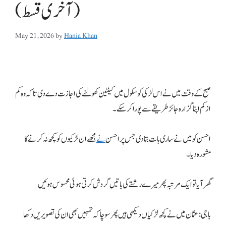
(آخری قسط)
May 21, 2026
by
Hania Khan
صبح کے وقت میں نے اس لڑکی کو سکول میں کینٹین کھولنے کی اجازت دے دی تاکہ وہ کم
ازکم اپنا گزارہ جائز طریقے سے پورا کرسکے۔
احسن کو میں نے ساری بات بتا دی جس پر احسن
نے
مجھے ان لڑکیوں کو کچھ نہ کرنے کا
مشورہ دیا۔
گھر آیا تو ایک مرتبہ پھر میرے رشتے کی باتیں گردش کرتی ہوئی محسوس ہوئیں
باجی: عثمان میں نے کچھ لڑکیاں دیکھی ہیں پھر سوچا کہ تمہیں بھی ان کی تصویریں دکھا