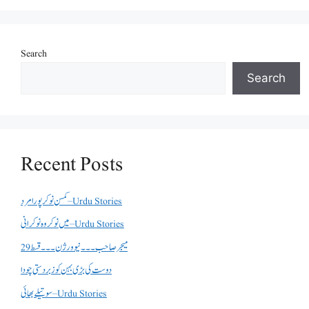
Search
Search
Recent Posts
کمسن نوکر پورا مرد – Urdu Stories
میں نوکر وہ نوکرانی – Urdu Stories
میجر صاحب۔۔۔نیو ورژن ۔۔۔قسط 29
دوست کی بڑی بہن کو زبردستی چودا
سوتیلے بھائی – Urdu Stories