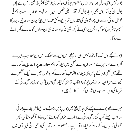
بعد نہیں اسی سال ہو، بعدازاں معلوم چلا کہ وہ تمہاری (عینی) شرط تھی۔ میں نے ہاں
بول دی کیونکہ امی بھی بار بار بول کر تھک چکی تھیں۔ میرے مثبت جواب سے ماہرہ کافی
خوش ہوئی، ایسے ہی پھر شادی کی تیاریاں شروع ہوگئی تب اس بیچ ایمان اور چاچی ربیعہ کا
آنا جانا شروع ہوگیا، جس پر امی نے کچھ بھی نہ کہا، اور نہ ہی ان دونوں کو ہمارے گھر آنے
سے روکا۔
ابو نے کچھ دن تک آنا تھا، جس دن وہ پہنچے اس دن سے ٹھیک دس دن بعد جب میرے
گھر والے اور میرے سسرال والے صحن میں بیٹھ کر اہم معاملات پر بات چیت کررہے
تھے میں بھی ان کے پاس ہی بیٹھا ہوا تھا تب تمہارے گھر والوں میں سے ایک شخص نے
مجھ سے مزاحیہ انداز میں پوچھا: جناب شادی کو تیار بھی ہیں یا بس ہماری دھی رانی کے
شرط کی وجہ سے جلدی شادی کرنے والے ہیں؟
میرے کچھ بولنے سے پہلے ہی چاچی بیچ میں بول پڑیں،: ویسے یہ اچھا طریقہ ہے بھائی
صاحب، پہلے آپ کی دھی رانی نے ہمارے عثمان کو راستے میں روکا، آنکھ مٹکا کیا، پھر
جھوٹی کہانیاں سنا کر رام کرلیا، وہ تو بے چارہ معصوم ہے، آپ کی دھی رانی کی باتوں میں