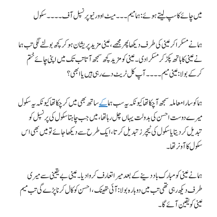
میں چائے کا سپ لیتے ہوئے: ہما میم۔۔۔ میٹ اوور نیو پرنسپل آف ۔۔۔۔ سکول
ہما نے مسکرا کر عینی کی طرف دیکھا پھر مجھے، عینی مزید پریشان ہوکر کچھ بولنے لگی تب ہما
نے عینی کا ہاتھ پکڑ کر مسکرا دی۔ عینی کو مزید کچھ سمجھ آتا تب تک میں اپنی چائے ختم
کرکے بولا: عینی میم۔۔۔۔ آپ کل ٹریٹ دے رہی ہیں یا ابھی؟
ہما کو سارا معاملہ سمجھ آچکا تھا کیونکہ یہ سب ہما
کے
ساتھ بھی میں کرچکا تھا کیونکہ یہ سکول
میرے دوست احسن کی بدولت یہاں چل رہا تھا، میں جب چاہتا سکول کی پرنسپل کو
تبدیل کردیتا یا سکول کی ٹیچرز تبدیل کرتا، ایک طرح سے دیکھا جائے تو میں بھی اس
سکول کا آونرتھا۔
ہما نے عینی کو مبارک باد دینے کے بعد میرا تعارف کروادیا۔ عینی بے یقینی سے میری
طرف دیکھ رہی تھی تب میں دوبارہ بولا: آئی تھینک، احسن کو کال کرنا پڑے گی تب میم
عینی کو یقین آئے گا۔