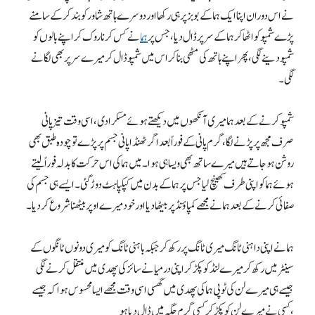
نے اس دوران اپنا ایک ہما کے بوبز پر ہی رکھا اور دوسرے ہاتھ شاور کو بند کرکے سامنے
پڑے شمپو کو اٹھا کر ہما کے سر پر ڈال دیا، جس پر
ہما
نے کس کرنا روک کر اپنے بالوں کو
شمپودینے لگی، پھر اپنے ہاتھ کی مٹھی بنا کر اس میں شمپو ڈال کر میرے سر پر بھی لگانے
لگی۔
شمپو کرنے کے بعد ہما میری آنکھوں میں دیکھتے ہوئے مسکرا دی، اسی وقت تیز پانی
صرف مجھ پر پڑنے لگا، گرم پانی کے فوراً بعد اگر ٹھنڈا پانی جسم پر پڑے تو چودہ طبق بھی
روشن ہوجاتے ہیں میرے ساتھ بھی ویسا ہی ہوا۔ میں ہما کی اس حرکت کا بدلہ فوراً لیتے
ہوئے ہما کو اپنی طرف کھینچ لیا جس پر ہما کے بدن میں کپکپاہٹ دوڑ گئی۔ ایسے ہی جسم کی
صفائی کرنے کے بعد ہما نے مجھے کمپاؤنڈ پر بیٹھا دیا اور خود میرے اوپر بیٹھنا شروع کردیا۔
ہما نے اپنی داہنی ٹانگ میری ٹانگ پر رکھ کر جبکہ باہنی ٹانگ کو میری دونوں ٹانگوں کے
سینٹر میں رکھ کر میرے لنڈ کو پکڑ کر اپنی درمیانے سائز کی پھدی میں منتقل کرنے لگی
جیسے ہی میرے لن کی ٹوپی ہما کی پھدی میں گھسی اسی وقت مجھے ایسا محسوس ہوا کہ جیسے
کسی نے میرے لن کو پکڑ کر کسی گرم جگہ میں ڈال دیا ہو،