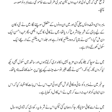
توقع تھی کہ میں کوئی جواب دوں لیکن میری طرف سے خاموشی سے ماہرہ کو صدمہ
پہنچا۔
ماہرہ اسی وقت واپس چلی گئی اور میں ان دونوں کے متعلق سوچنے لگا، میں نے نئی دکان
کے لیے باجی کے شہر جانا شروع کردیا تھا، میں نے کافی دکانیں دیکھی، پھر تب احسن ایک
دن مل گیا، احسن نے بتایا کہ وہ ویلفئیر کا اونر ہے اور جلد اس ویلفئیر کے ذریعے ایک
سکول کھولنے والا ہے۔
میں نے سوچا کہ چلو کچھ دن مزید یہیں دکانداری کرلیتا ہوں اور ساتھ میں سکول بھی دیکھ
لیا کروں گا۔ کیونکہ احسن نے مجھے بغیر انوسٹ مینٹ کیے پچاس پرسنٹ کا مالک بنا دیا تھا۔
یہ خبر میں نے ماہرہ کو سنائی وہ کافی خوش بھی ہوئی تب اس نے اس بات کا اظہار کیا کہ اس
دن ایمان کو جواب نہ دے کر میں نے اس کا دل دکھایا ہے۔
میں نے اسے کافی منایا پھر جا کر وہ مان گئی لیکن اس نے شرط یہ رکھ دی کہ شادی دو سال