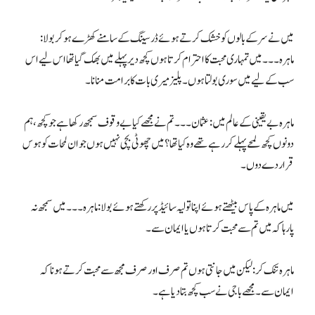
میں نے سر کے بالوں کو خشک کرتے ہوئے ڈرسینگ کے سامنے کھڑے ہوکر بولا:
ماہرہ۔۔۔ میں تمہاری محبت کا احترام کرتا ہوں کچھ دیر پہلے میں بھک گیا تھا اس لیے اس
سب کے لیے میں سوری بولتا ہوں۔ پلیز میری بات کا برا مت منانا۔
ماہرہ بے یقینی کے عالم میں: عثمان۔۔۔ تم نے مجھے کیا بے وقوف سمجھ رکھا ہے جو کچھ، ہم
دونوں کچھ لمحے پہلے کررہے تھے وہ کیا تھا؟ میں چھوٹی بچی نہیں ہوں جو ان لمحات کو ہوس
قرار دے دوں۔
میں ماہرہ کے پاس بیٹھتے ہوئے اپنا تولیہ سائیڈ پر رکھتے ہوئے بولا: ماہرہ۔۔۔ میں سمجھ نہ
پارہا کہ میں تم سے محبت کرتا ہوں یا ایمان سے۔
ماہرہ تنک کر: لیکن میں جانتی ہوں تم صرف اور صرف مجھ سے محبت کرتے ہو نا کہ
ایمان سے۔ مجھے باجی نے سب کچھ بتا دیا ہے۔