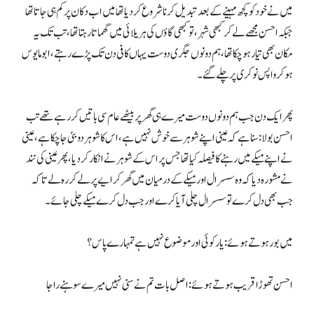
میں نے خود کو کچھ مہینے کے بعد تبدیل کرنا شروع کردیا تھا میں اب دکان پر کم ہی جاتا تھا
جبکہ احسن مجھے لے کر کبھی شہر، تو کبھی گاؤں کی ہریلائی میں گھماتا رہتا تھا، تب تک یہ
مکان بھی تیار ہوچکا تھا، ہم دونوں جگری دوست یہاں کافی دن تک پڑے رہتے، ابو مایوس
ہو کر واپس نوکری پر چلے گئے۔
پھر ایک دن جب ہم دونوں دوست میرے ہی گھر پر بیٹھے عام سی باتیں کررہے تھے تب
احسن بولا: سنا ہے کہ عینی اپنے شوہر سے خوش نہیں ہے، اس کا شوہر دوبئی جاچکا ہے، عینی
نے اپنے میکے میں رہنے کا فیصلہ کیا تھا جس پر اس کے شوہر نے انکار کردیا، پھر عینی کی نند
نے مشورہ دیا کہ وہ سسرال اور میکے کے درمیان میں گھر کرایے پر لے کر رہ لے تاکہ
جب بھی دل کرے تو سسرال چلی آیا کرے اور جب دل کرے میکے چلی جائے۔
میں بور ہوتے ہوئے: یار کوئی اور موضوع نہیں ہے تمہارے پاس؟
احسن تھوڑا قریب ہوتے ہوئے: اصل بات تم نے سنی نہیں میرے سوہنے راجا