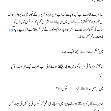
ہما: میرے خالو نے اب کہہ دیا ہے کہ اب مزید ان نوکریوں کے چکر میں نہ پڑوں کیونکہ
ان کا بیٹا (ہما کا منگیتر) اب پاکستان میں ہی اپنا کاروبار شروع کرچکا ہے جس میں اس کو
سٹاف کی بھی ضرورت ہے، اس کاروبار کو ہم دونوں نے مل کر چلانا ہے اس لیے۔ باقی
کی
بات اب تم سمجھ جاو نا۔
میں مسکراتے ہوئے: اچھا ٹھیک ہے۔
ہما چلتی ہوئی آئی میری گود میں دوبارہ بیٹھتے ہوئے بولی: اب صرف ایک ہی مسئلہ رہ گیا
ہے
میں فرضی اندازہ لگاتے ہوئے: سکول والا؟
ہما میرے گال کو چومتے ہوئے: ہاں، میں سوچ رہی تھی کہ سکول کی پرنسپل کی سیٹ کس