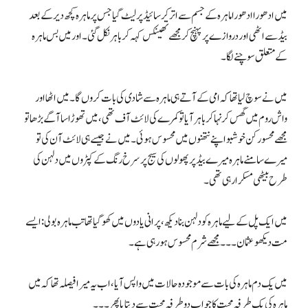
میں ادھورا ادھورا ماہرہ کے جسم سے اتر کر سائیڈ پر لیٹ گیا جس پر ماہرہ کچھ دیر کے بعد
بیڈ سے اٹھی اور دروازے پر پہنچ کر مجھے تھینکس کہہ کر باہر نکل گئی۔ اور میں بس ماہرہ
کے متعلق سوچنے لگا۔
میں نے سوچ لیا تھا کہ امی کے آتے ہی ماہرہ سے شادی کی بات کروں گا۔ میں اٹھا اور
واش روم میں گھس کر نہا کر باہر آیا تو کمرے کی لائٹ آف تھی، میں تھوڑا سا آگے بڑھا تو
مجھے محسور کن خوشبو اپنے نتھنوں میں محسوس ہوئی۔ میں نے جیسے ہی لائٹ آن کی تو
میرے سامنے ماہرہ میرے بیڈ پر پھولوں کی سیج پر سرخ رنگ کے کپڑوں میں دلہن کی
طرح بیٹھی مسکرا رہی تھی۔
میں ایک پل کے لیے ماہرہ کو دلہن بنا دیکھ، پرانی یادوں میں کھوگیا تھا تب ماہرہ بولی: ایسے
مت دیکھو عثمان۔۔۔ مجھے شرم محسوس ہورہی ہے۔
میں یک دم ماہرہ کی بات سے موجودہ حالات میں واپس آیا، اب یہ میرا فیصلہ تھا کہ میں
ماہرہ کی یک طرفہ محبت کا جواب دو طرفہ محبت سے دیتا یا پھر۔۔۔