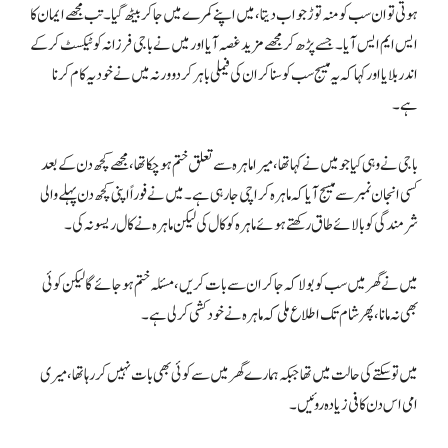
ہوتی تو ان سب کو منہ توڑ جواب دیتا، میں اپنے کمرے میں جا کر بیٹھ گیا۔ تب مجھے ایمان کا
ایس ایم ایس آیا۔ جسے پڑھ کر مجھے مزید غصہ آیا اور میں نے باجی فرزانہ کو ٹیکسٹ کرکے
اندر بلایا اور کہا کہ یہ میسج سب کو سنا کر ان کی فیملی باہر کردو ورنہ میں نے خود یہ کام کرنا
ہے۔
باجی نے وہی کیا جو میں نے کہا تھا، میرا ماہرہ سے تعلق ختم ہوچکا تھا، مجھے کچھ دن کے بعد
کسی انجان نمبر سے میسج آیا کہ ماہرہ کراچی جارہی ہے۔ میں نے فوراً اپنی کچھ دن پہلے والی
شرمندگی کو بالائے طاق رکھتے ہوئے ماہرہ کو کال کی لیکن ماہرہ نے کال ریسو نہ کی۔
میں نے گھر میں سب کو بولا کہ جا کر ان سے بات کریں، مسئلہ ختم ہوجائے گا لیکن کوئی
بھی نہ مانا، پھر شام تک اطلاع ملی کہ ماہرہ نے خودکشی کرلی ہے۔
میں تو سکتے کی حالت میں تھا جبکہ ہمارے گھر میں سے کوئی بھی بات نہیں کررہا تھا، میری
امی اس دن کافی زیادہ روئیں۔