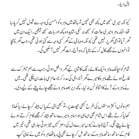
ٹال دیا۔
کیونکہ میری سمجھ میں کچھ بھی نہیں آرہا تھا میں ماہرہ کو احسن کی وجہ سے قبول نہیں کرپا رہا
تھا، جبکہ ماہرہ میری حالت کو سمجھ نہ سکی، شاید وہ کچھ اور بات سمجھ بیٹھی۔ ایک دن میں
گھر آیا تو امی گھر پر نہیں تھی کیونکہ وہ باجی کے گھر کسی وجہ سے گئی ہوئی تھی، جب گھر پہنچا
تو انہوں نے مجھے کال کرکے بتایا کہ وہ آج رات گھر نہیں آسکیں گی۔
شام کو اچانک ماہرہ ایک کالے رنگ کا شاپر لیے گھر داخل ہوئی، جب سے ہم میٹرک سے
فارغ ہوئے تھے ماہرہ کا میرے گھر آنا، امی کی مدد کرنا، عام سی بات بن چکی تھی۔ میں
نے ماہرہ کے آنے کا اتنا نوٹس نہ لیا۔ کچھ دیر بعد ماہرہ نے مجھے چائے پینے کے لیے دی۔
ہم دونوں اکثر دوستوں کی طرح کبھی چھت پر، تو کبھی امی کے پاس بیٹھ کر چائے، یا کھانا
کھایا کرتے تھے اس شام بھی ایسا ہی ہوا، ماہرہ میرے ساتھ بیٹھ کر مجھے کام کرتے ہوئے
چائے پینے لگی۔ آج ناجانے کیوں میرے دل کی دھڑکنیں تیز ہوتی جارہی تھی، خیر میں
کام کے ساتھ ساتھ ماہرہ کے ساتھ مل کر چائے بھی پی رہا تھا ماہرہ کو میں نے خالی کپ