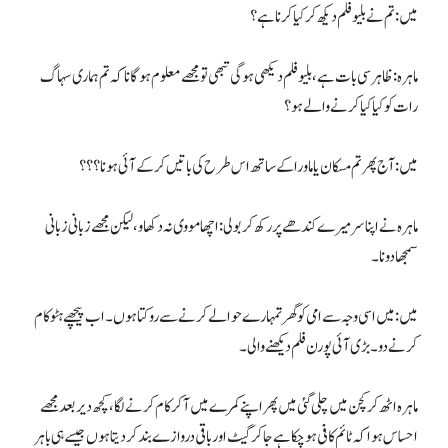
میں: تم نے بلیو فلم دیکھ کر کیا کرنا ہے؟
ماہرہ: ظاہر سی بات ہے، بلیو فلم دیکھی ہوگی تبھی تو مجھے معلوم ہوگا نا کہ تم ہماری سہاگ
رات کو کیا کیا کرنے والے ہو؟
میں: آج پھر تم مسکان یا ماورا کے ساتھ اس طرح کی باتیں کرکے آئی ہو نا؟؟؟
ماہرہ نے اپنا سر میرے کندھے پر رکھ کر بولی: اچھا مووی نہ دکھاو، لیکن مجھے زبانی زبانی
سمجھا دو نا۔
میں: میں اسی وجہ سے امی کو گھر تمہارے حوالے کرنے سے روکتا ہوں۔ اب پیچھے ہٹو کام
کرنے دو۔ بڑی آئی پورن فلم دیکھنے والی۔
ماہرہ اٹھ کر کچن میں چلی گئی میں پھر اپنے کمرے میں آکر کام کرنے لگا، کچھ دیر بعد مجھے
احساس ہوا کہ ٹائم کافی ہوچکا ہے جا کر گیٹ اور باقی دروازے بند کردیتا ہوں جیسے ہی باہر