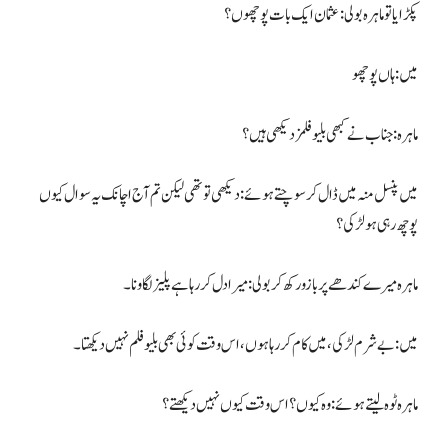
پکڑایا تو ماہرہ بولی: عثمان ایک بات پوچھوں؟
میں: ہاں پوچھو
ماہرہ: جناب نے کبھی بلیو فلمز دیکھی ہیں؟
میں پنسل منہ میں ڈال کر سوچتے ہوئے: دیکھی تو تھی لیکن تم آج اچانک یہ سوال کیوں
پوچھ رہی ہو لڑکی؟
ماہرہ میرے کندھے پر بازو رکھ کر بولی: میرا دل کررہا ہے پلیز لگاو نا۔
میں: بے شرم لڑکی، میں کام کررہا ہوں، اس وقت کوئی بھی بلیو فلم نہیں دیکھتا۔
ماہرہ ٹوہ لیتے ہوئے: وہ کیوں؟ اس وقت کیوں نہیں دیکھتے ؟