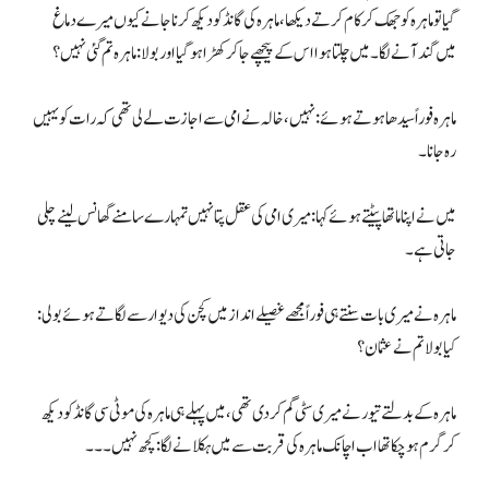
گیا تو ماہرہ کو جھک کر کام کرتے دیکھا، ماہرہ کی گانڈ کو دیکھ کر ناجانے کیوں میرے دماغ
میں گند آنے لگا۔ میں چلتا ہوا اس کے پیچھے جا کر کھڑا ہوگیا اور بولا: ماہرہ تم گئی نہیں؟
ماہرہ فوراً سیدھا ہوتے ہوئے: نہیں، خالہ نے امی سے اجازت لے لی تھی کہ رات کو یہیں
رہ جانا۔
میں نے اپنا ماتھا پیٹتے ہوئے کہا: میری امی کی عقل پتا نہیں تمہارے سامنے گھانس لینے چلی
جاتی ہے۔
ماہرہ نے میری بات سنتے ہی فوراً مجھے غصیلے انداز میں کچن کی دیوار سے لگاتے ہوئے بولی:
کیا بولا تم نے عثمان؟
ماہرہ کے بدلتے تیور نے میری سٹی گم کردی تھی، میں پہلے ہی ماہرہ کی موٹی سی گانڈ کو دیکھ
کر گرم ہوچکا تھا اب اچانک ماہرہ کی قربت سے میں ہکلانے لگا: کچھ نہیں۔۔۔