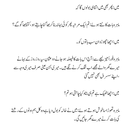
میں : پھر بھی میں اتنا ہی بولوں گا کہ
ماہرہ بات کاٹتے ہوئے: تم ایک مرتبہ پھر کوئی بہانہ بنا کر بھاگنا چاہتے ہو، کتنا بھاگو گے؟
میں: اچھا چھوڑو ان سب باتوں کو۔
ماہرہ فوراً تیز لہجے سے: آج اس بات کا فیصلہ ہوجانے دو عثمان، یہ روز روز کے بہانے
میرے گھر والے مجھے اب تنگ کرنے لگے ہیں۔ میری بہن عینی صرف میری وجہ سے
اپنے سسرال بھی نہیں گئی،
میں: اچھا ٹھیک ہے تم ہی بتاو کیا چاہتی ہو تم؟
ماہرہ تھوڑا سا خوش ہوتے ہوئے: میں نے خالہ کو بول دیا ہے وہ کل ہم دونوں کے رشتے
کی بات کرنے میرے گھر جائیں گی۔