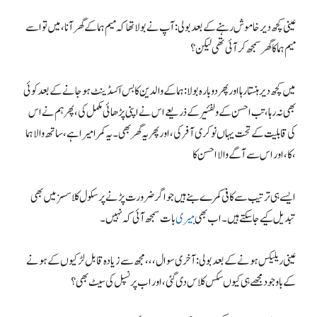
عینی کچھ دیر خاموش رہنے کے بعد بولی: آپ نے بولا تھا کہ میم ہما کے گھر آنا، میں تو اسے
میم ہما کا گھر سمجھ کر آئی تھی لیکن ؟
میں کچھ دیر ہنستا رہا اور پھر دوبارہ بولا: ہما کے والدین کا بس اکسڈینٹ ہوجانے کے بعد کوئی
بھی نہ رہا، تب احسن کے ولفئیر کے ذریعے اس نے اپنی پڑھائی مکمل کی، پھر ہم نے اس
کی قابلیت کے تحت یہاں نوکری آفر کی، اور پھر یہ گھر بھی۔ یہ کمرا میرا ہے، ساتھ والا ہما
کا، اور اس سے آگے والا احسن کا،
ایسے ہی ترتیب سے کافی کمرے بنے ہیں جو اگر ضرورت پڑنے پر سکول کلاسسز میں بھی
تبدیل کیے جاسکتے ہیں۔ اب بھی
میری
بات سمجھ آئی کہ نہیں۔
عینی ریلیکس ہونے کے بعد بولی: آخری سوال،،، مجھ سے زیادہ قابل لڑکیوں کے ہونے
کے باوجود مجھے ہی کیوں سکس کلاس دی گئی، اور اب پرنسپل کی سیٹ بھی؟