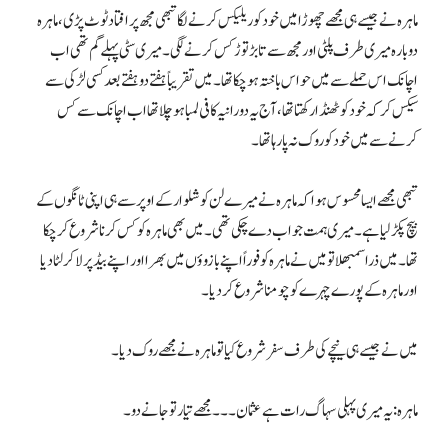
ماہرہ نے جیسے ہی مجھے چھوڑا میں خود کو ریلیکس کرنے لگا تبھی مجھ پر افتاد ٹوٹ پڑی، ماہرہ
دوبارہ میری طرف پلٹی اور مجھ سے تابڑ توڑ کس کرنے لگی۔ میری سٹی پہلے گم تھی اب
اچانک اس حملے سے میں حواس باختہ ہوچکا تھا۔ میں تقریباً ہفتے دو ہفتے بعد کسی لڑکی سے
سیکس کرکہ خود کو ٹھنڈا رکھتا تھا، آج یہ دورانیہ کافی لمبا ہوچلا تھا اب اچانک سے کس
کرنے سے میں خود کو روک نہ پارہا تھا۔
تبھی مجھے ایسا محسوس ہوا کہ ماہرہ نے میرے لن کو شلوار کے اوپر سے ہی اپنی ٹانگوں کے
بیچ پکڑ لیا ہے۔ میری ہمت جواب دے چکی تھی۔ میں بھی ماہرہ کو کس کرناشروع کرچکا
تھا۔ میں ذرا سمبھلا تو میں نے ماہرہ کو فوراً اپنے بازوؤں میں بھرا اور اپنے بیڈ پر لاکر لٹا دیا
اور ماہرہ کے پورے چہرے کو چومنا شروع کردیا۔
میں نے جیسے ہی نیچے کی طرف سفر شروع کیا تو ماہرہ نے مجھے روک دیا۔
ماہرہ: یہ میری پہلی سہاگ رات ہے عثمان۔۔۔ مجھے تیار تو جانے دو۔