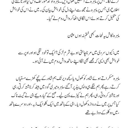
کرنے لگا۔ جس پر ماہرہ نے آنکھیں کھول دیں۔ ماہرہ کو گڈ مورننگ وش کیا اور ناشتے کی
اطلاع دی جس پر ماہرہ نے مجھ سے اپنے دل کی خواہش بیان کی۔ میں نے اس کی خواہش
کی تکمیل کرتے ہوئے اس ننگا ہی اٹھا کر واش روم لے گیا۔
ماہرہ: کاش یہ لمحات کبھی ختم نہ ہوں عثمان
میں: کیوں سردی میں مرنا چاہتی ہو بے شرم لڑکی؟ ایک تو خود ننگی ہو اور اوپر سے
خواہش بھی ایسی کہ مجھے بھی ننگا اپنے ساتھ واش روم میں لے آئی ہو۔
ماہرہ مسکراتے ہوئے شاور کو کھول دیا، کچھ دیر تک ہم شاور کے نیچے کھڑے مستیاں
کرتے رہے پھر ہم ننگے ہی واپس بیڈ پر آگئے، ماہرہ میری گود میں بیٹھ کر ناشتہ کرتی رہی
اور ناشتہ کرواتی رہی، پھر ہم نے کپڑے پہن لیے۔ صبح کے گیارہ بجے امی نے گیٹ ناک
کیا جس پر میں نے دروازہ کھول دیا۔ امی کے ہاتھ میں ایک کلو ایک ڈبہ، اور دوسرے ہاتھ
میں دو کلو کے دو ڈبے تھے،