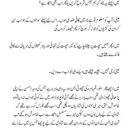
میں: پہلے یہ بتاو کہ ہم سیکس شروع کریں یا پھر اب بھی انکار ہے؟
عینی: آپ کو معلوم تو ہے نا، میں کافی ضدی ہوں۔ اس لیے پہلے سوالوں کے جواب سن
کر ان کی کڑیوں کو جوڑ کر سوچ کر پھر فیصلہ کروں گی
میں: پھر ہمیں چھت پر چلنا چاہیے کیونکہ چھت کی تنہائی اور باہر کھیتوں کی ہریالی سے کافی
فائدے ملتے ہیں۔
عینی: جی نہیں۔ جیسے بیٹھے ہیں ویسے ہی جواب دے دیں۔
میں: اچھا پھر سنو، تم ماہرہ کی چھوٹی بہن ہو، یہ وہی ماہرہ ہے جس کی وجہ احسن نے اپنی
پڑھائی چھوڑ دی تھی، جب
ماہرہ
نے مجھے آئی لو یو بولا اور میں نے کوئی جواب نہ دیا تو وہ
خاموش رہتی، میری بہنوں کی شادیاں ہوچکی تھی، سب مجھے فورس کررہے تھے کہ
شادی کے لیے ہاں بول دوں، لیکن میرے مسلسل انکار سے سب خاموش ہوگئے تب
تمہاری بہن نے ان دنوں کے دوران مجھ سے شادی کے لیے پوچھا جس پر میں نے اسے