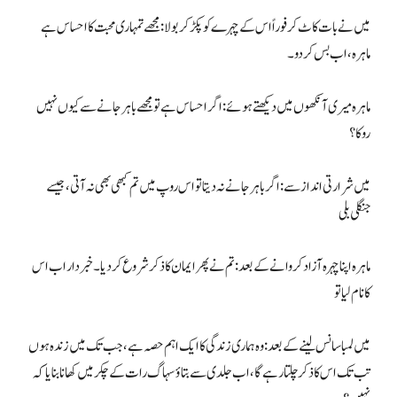
میں نے بات کاٹ کر فوراً اس کے چہرے کو پکڑ کر بولا: مجھے تمہاری محبت کا احساس ہے
ماہرہ، اب بس کردو۔
ماہرہ میری آنکھوں میں دیکھتے ہوئے: اگر احساس ہے تو مجھے باہر جانے سے کیوں نہیں
روکا؟
میں شرارتی انداز سے: اگر باہر جانے نہ دیتا تو اس روپ میں تم کبھی بھی نہ آتی، جیسے
جنگلی بلی
ماہرہ اپنا چہرہ آزاد کروانے کے بعد: تم نے پھر ایمان کا ذکر شروع کردیا۔ خبردار اب اس
کا نام لیا تو
میں لمبا سانس لینے کے بعد: وہ ہماری زندگی کا ایک اہم حصہ ہے، جب تک میں زندہ ہوں
تب تک اس کا ذکر چلتا رہے گا، اب جلدی سے بتاؤ سہاگ رات کے چکر میں کھانا بنایا کہ