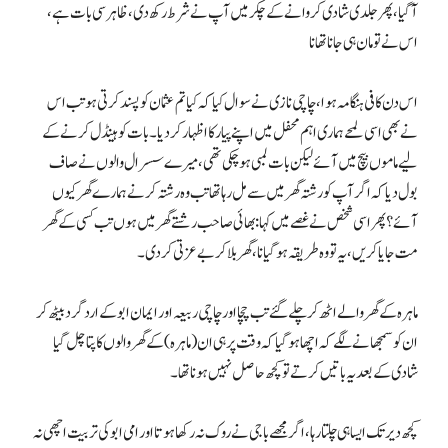
آگیا، پھر جلدی شادی کروانے کے چکر میں آپ نے شرط رکھ دی، ظاہر سی بات ہے،
اس نے تو مان ہی جانا تھا نا
اس دن کافی ہنگامہ ہوا، چاچی نازی نے سوال کیا کہ کیا تم عثمان کو پسند کرتی ہو تب اس
نے بھی اسی لمحے ہماری اہم محفل میں اپنے پیار کا اظہار کردیا۔ بات کو ہینڈل کرنے کے
لیے ماموں بیچ میں آئے لیکن بات لمبی ہوچکی تھی، میرے سسرال والوں نے صاف
بول دیا کہ اگر آپ کو رشتہ گھر میں سے مل رہا تھا تب وہ رشتہ کرنے ہمارے گھر کیوں
آئے؟ پھر اسی شخص نے غصے میں کہا: بھائی صاحب رشتے گھر میں ہوں تب کسی کے گھر
مت جایا کریں، یہ تو وہ طریقہ ہوگیا نا، گھر بلا کر بے عزتی کردی۔
ماہرہ کے گھر والے اٹھ کر چلے گئے تب چچا اور چاچی ربیعہ اور ایمان ابو کے اردگرد بیٹھ کر
ان کو سمجھانے لگے کہ اچھا ہوگیا کہ وقت پر ہی ان(ماہرہ) کے گھر والوں کا پتا چل گیا
شادی کے بعد یہ باتیں کرتے تو کچھ حاصل نہیں ہونا تھا۔
کچھ دیر تک ایسا ہی چلتا رہا، اگر مجھے باجی نے روک نہ رکھا ہوتا اور امی ابو کی تربیت اچھی نہ