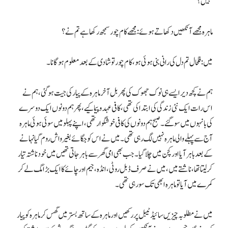
نہیں؟
ماہرہ مجھے آنکھیں دکھاتے ہوئے: مجھے کام چور سمجھ رکھا ہے تم نے؟
میں: فلحال تم دل کی رانی بنی ہوئی ہو، کام چور تو شادی کے بعد معلوم ہوگا نا۔
ہم نے کچھ دیر ایسے ہی نوک جھوک کی پھر بل آخر ماہرہ کے پیار کی جیت ہوگئی، ہم نے
اس رات ایک نئی زندگی کی ابتدا کی تھی، کافی عہد و پیما کیے، پھر ہم دونوں ایک دوسرے
کی بانہوں میں سوگئے۔ صبح ہم دونوں کی کافی خوشگوار تھی، اپنے پہلو میں سوئی ہوئی ماہرہ
آج سے پہلے والی ماہرہ نہیں لگ رہی تھی۔ میں نے اس کو جگائے بغیر واش روم گیا نہانے
کے بعد باہر آیا اور کچن میں چلا گیا۔ جب بھی امی گھر سے باہر جاتی تھیں میں خود ناشتہ تیار
کرلیتا تھا، ناشتے میں، میں نے صرف ڈبل روٹی، انڈہ، جیم اور چائے کا ایک بڑا مگ لے کر
کمرے میں آیا تو ماہرہ ابھی تک سو رہی تھی۔
میں نے مطلوبہ چیزیں سائیڈ ٹیبل پر رکھیں اور ماہرہ کے ساتھ بستر میں گھس کر ماہرہ کو پیار