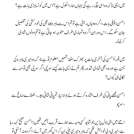
میں: یہی نا کہ وہ اسی جگہ رہے گی جہاں ہمارا سکول ہے؟ اس میں کونسا بڑی بات ہے؟
احسن: پہلی بات، اگر وہ وہاں رہتی ہے تو تم اس سے ماہرہ بھابھی کی خودکشی کی تفصیل
جان سکو گے۔ اس دوران اگر وہ تمہاری طرف متوجہ ہوجاتی ہے تو تم دونوں شادی
کرلینا۔
میں فوراً احسن کی آخری بات پر بھڑک اٹھا: تمہیں معلوم تو ہے نا، کہ وہ میری ماہرہ کی
بہن ہے اور وہ بھی شادی شدہ۔ پھر تم نے ایسی بات کیسے سوچی اگر سوچی بھی تو منہ سے
نکالی ہی کیوں؟
احسن مجھے پانی کی طرف اشارہ کرتے ہوئے بولا: یار تم پانی شانی پیو۔، ٹھنڈے دماغ سے
سوچو،
اتنے میں امی بول پڑیں جو شاید کسی وجہ سے ہمارے قریب آئیں تھیں: احسن صحیح کہہ رہا
ہے، میری دلی خواہش تھی کہ ماہرہ میری بیٹی بن کر اس گھر میں آئے، اگر وہ نہ آسکی تو