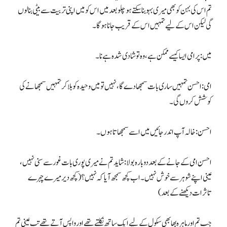
تم اس کی بہن کو بھی میری بہو بنا سکتے ہو چلو بعد میں اس کو میں اپنی تربیت سے بیٹی بنا لوں
گی لیکن اس کے لیے تمہیں اس کے قریب جانا ہو گا۔
میں: پر امی ایسا کیسے ممکن ہے، وہ تو شادی شدہ ہے نا۔
امی: احسن تمہیں ساری بات سمجھا دے گا، نہیں تو میں وحیدہ کو بلا کر تمہیں سمجھانے کی
کوشش کروں گی۔
احسن: خالہ آپ اندر جائیں میں اسے سمجھاتا ہوں۔
احسن امی کے جانے کے بعد دوبارہ بولا: شاید تم نے میری پوری بات غور سے سنی نہیں،
عینی اپنے شوہر سے خوش نہیں۔ اب کچھ سمجھ آیا کہ نہیں؟ (کچھ دیر میرے چہرے
تاثرات دیکھنے کے بعد)
جب تم اور ماہرہ بھابھی سکول کے لیے ایک ساتھ نکلتے تھے اور واپس آتے تھے تب عینی تم