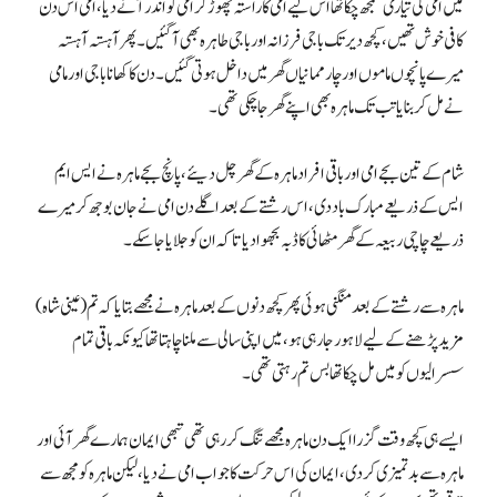
میں امی کی تیاری سمجھ چکا تھا اس لیے امی کا راستہ چھوڑ کر امی کو اندر آنے دیا، امی اس دن
کافی خوش تھیں، کچھ دیر تک باجی فرزانہ اور باجی طاہرہ بھی آگئیں۔ پھر آہستہ آہستہ
میرے پانچوں ماموں اور چار ممانیاں گھر میں داخل ہوتی گئیں۔ دن کا کھانا باجی اور مامی
نے مل کربنایا تب تک ماہرہ بھی اپنے گھر جا چکی تھی۔
شام کے تین بجے امی اور باقی افراد ماہرہ کے گھر چل دیئے، پانچ بجے ماہرہ نے ایس ایم
ایس کے ذریعے مبارک باد دی، اس رشتے کے بعد اگلے دن امی نے جان بوجھ کر میرے
ذریعے چاچی ربیعہ کے گھر مٹھائی کا ڈبہ بجھوادیا تاکہ ان کو جلایا جاسکے۔
ماہرہ سے رشتے کے بعد منگنی ہوئی پھر کچھ دنوں کے بعد ماہرہ نے مجھے بتایا کہ تم (عینی شاہ)
مزید پڑھنے کے لیے لاہور جا رہی ہو، میں اپنی سالی سے ملنا چاہتا تھا کیونکہ باقی تمام
سسرالیوں کو میں مل چکا تھا بس تم رہتی تھی۔
ایسے ہی کچھ وقت گزرا ایک دن ماہرہ مجھے تنگ کررہی تھی تبھی ایمان ہمارے گھر آئی اور
ماہرہ سے بدتمیزی کردی، ایمان کی اس حرکت کا جواب امی نے دیا، لیکن ماہرہ کو مجھ سے