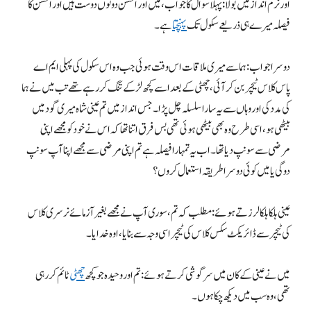
اور نرم انداز میں بولا: پہلا سوال کا جواب، میں اور احسن دونوں دوست ہیں اور احسن کا
فیصلہ میرے ہی ذریعے سکول تک
پہنچتا
ہے۔
دوسرا جواب: ہما سے میری ملاقات اس وقت ہوئی جب وہ اس سکول کی پہلی ایم اے
پاس کلاس ٹیچر بن کر آئی، چھٹی کے بعد اسے کچھ لڑکے تنگ کررہے تھے تب میں نے ہما
کی مدد کی اور وہاں سے یہ سارا سلسلہ چل پڑا۔ جس انداز میں تم عینی شاہ میری گود میں
بیٹھی ہو، اسی طرح وہ بھی بیٹھی ہوئی تھی بس فرق اتنا تھا کہ اس نے خود کو مجھے اپنی
مرضی سے سونپ دیا تھا۔ اب یہ تمہارا فیصلہ ہے تم اپنی مرضی سے مجھے اپنا آپ سونپ
دو گی یا میں کوئی دوسرا طریقہ استعمال کروں؟
عینی ہلکا ہلکا لرزتے ہوئے: مطلب کہ تم، سوری آپ نے مجھے بغیر آزمائے نرسری کلاس
کی ٹیچر سے ڈائریکٹ سکس کلاس کی ٹیچر اسی وجہ سے بنایا، اوہ خدایا۔
میں نے عینی کے کان میں سرگوشی کرتے ہوئے: تم اور وحیدہ جو کچھ
چھٹی
ٹائم کررہی
تھی، وہ سب میں دیکھ چکا ہوں۔