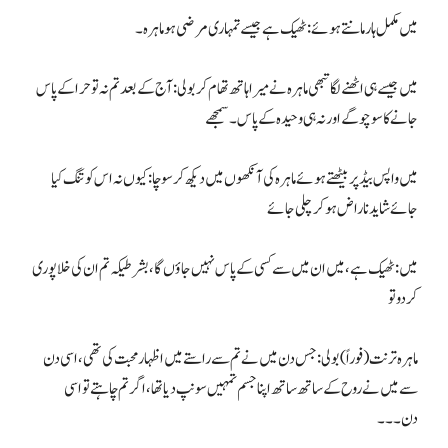
میں مکمل ہار مانتے ہوئے: ٹھیک ہے جیسے تمہاری مرضی ہو ماہرہ۔
میں جیسے ہی اٹھنے لگا تبھی ماہرہ نے میرا ہاتھ تھام کر بولی: آج کے بعد تم نہ تو حرا کے پاس
جانے کا سوچو گے اور نہ ہی وحیدہ کے پاس۔ سمجھے
میں واپس بیڈ پر بیٹھتے ہوئے ماہرہ کی آنکھوں میں دیکھ کر سوچا: کیوں نہ اس کو تنگ کیا
جائے شاید ناراض ہوکر چلی جائے
میں: ٹھیک ہے، میں ان میں سے کسی کے پاس نہیں جاؤں گا، بشرطیکہ تم ان کی خلا پوری
کردو تو
ماہرہ ترنت(فوراً) بولی: جس دن میں نے تم سے راستے میں اظہار محبت کی تھی، اسی دن
سے میں نے روح کے ساتھ ساتھ اپنا جسم تمہیں سونپ دیا تھا، اگر تم چاہتے تو اسی
دن۔۔۔