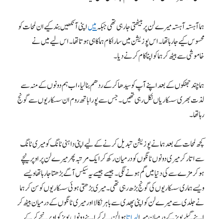
ہما آہستہ آہستہ میرے لن پر بیٹھتی جا رہی تھی جبکہ
میں
اپنی آنکھیں بند کیے ان لمحات کو
محسوس کیے جارہا تھا۔ اس پوزیشن میں سارا کام ہما کا ہی ہوتا تھا۔ اس لیے میں نے
خاموشی سے بیٹھ کرہما کو اپنا کام کرنے دیا۔
ہما چند جھٹکوں کے بعد اپنے آپ کو سیدھا کر کے ردھم بنا لیا، اب ہم دونوں کے منہ سے
لذت بھری سسکاریاں نکل رہی تھیں۔ جس سےپورا باتھ روم ان سسکاریوں سے گونج
رہا تھا۔
کچھ لمحات کے بعد ہما نے پوزیشن تبدیل کرنے کے لیے اپنی داہنی ٹانگ کو میری ٹانگ
سے اتار کر میری دونوں ٹانگوں کو درمیان رکھ کر ایک مرتبہ پھر میرے لن پر اوپر نیچے
ہوکر مزے سے کی دنیا میں گم ہونے لگی۔ جیسے جیسے یہ سیکس آگے بڑھتا جا رہا تھا ویسے
ویسے ہماری سسکاریوں کی گونج بڑھ رہی تھی۔ میری بڑھتی ہوئی سسکاریوں کو سن کر ہما
نے جلدی سے میرے لن کو اپنی پھدی سے باہر نکالا اور میری ٹانگوں کے درمیان بیٹھ کر
اپنے گیلے بوبز کے درمیان میرا
لہراتا
ہوا لن لے کر اپنے دونوں بوبز کو اوپر نیچے کرکے