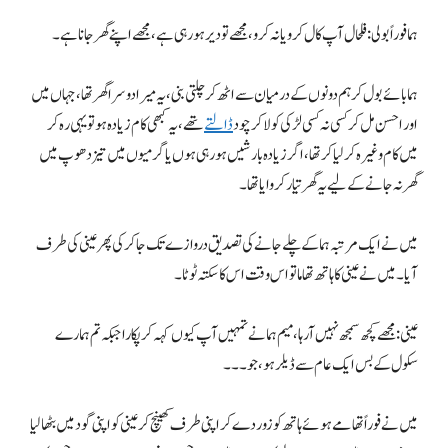
ہما فوراً بولی: فلحال آپ کال کرو یا نہ کرو، مجھے تو دیر ہورہی ہے، مجھے اپنے گھر جانا ہے۔
ہما بائے بول کر ہم دونوں کے درمیان سے اٹھ کر چلتی بنی، یہ میرا دوسرا گھر تھا، جہاں میں
اور احسن مل کر کسی نہ کسی لڑکی کو لا کر چود
ڈالتے
تھے، یہ کبھی کام زیادہ ہو تو یہی رہ کر
میں کام وغیرہ کرلیا کرتھا، اگر زیادہ بارشیں ہورہی ہوں یا گرمیوں میں تیز دھوپ میں
گھر نہ جانے کے لیے یہ گھر تیار کروایا تھا۔
میں نے ایک مرتبہ ہما کے چلے جانے کی تصدیق دروازے تک جا کر کی پھر عینی کی طرف
آیا۔ میں نے عینی کا ہاتھ تھاما تو اس وقت اس کا سکتہ ٹوٹا۔
عینی: مجھے کچھ سمجھ نہیں آرہا، میم ہما نے تمہیں آپ کیوں کہہ کر پکارا جبکہ تم ہمارے
سکول کے بس ایک عام سے ڈیلر ہو، جو۔۔۔
میں نے فوراً تھامے ہوئے ہاتھ کو زور دے کر اپنی طرف کھینچ کر عینی کو اپنی گود میں بٹھا لیا