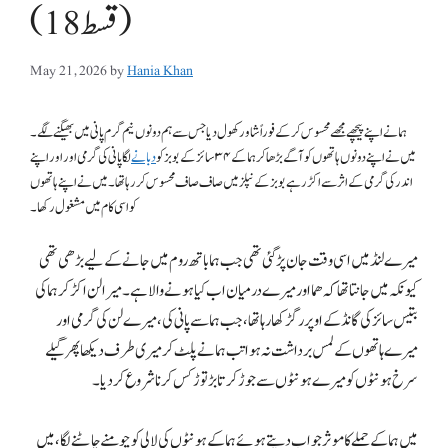
(قسط 18)
May 21, 2026
by
Hania Khan
ہما نے اپنے پیچھے مجھے محسوس کرکے فوراً شاور کھول دیا جس سے ہم دونوں نیم گرم پانی میں بھیگنے لگے۔
میں نے اپنے دونوں ہاتھوں کو آگے بڑھا کر ہما کے ۳۴ سائز کے بوبز کو
دبانے
لگا پانی کی گرمی اور اور اپنے
اندر کی گرمی کے اثر سے اکڑ رہے بوبز کے نپلز میں صاف صاف محسوس کررہا تھا۔ میں نے اپنے ہاتھوں
کو اسی کام میں مشغول رکھا۔
میرے لنڈ میں اسی وقت جان پڑگئی تھی جب ہما باتھ روم میں جانے کے لیے بڑھی تھی
کیونکہ میں جانتا تھا کہ ھما اور میرے درمیان اب کیا ہونے والا ہے۔ میرا لن اکڑ کر ہما کی
بتیس سائز کی گانڈ کے اوپر رگڑ کھا رہا تھا، جب ہما سے پانی کی، میرے لن کی گرمی اور
میرے ہاتھوں کے لمس برداشت نہ ہوا تب ہما نے پلٹ کر میری طرف دیکھا پھر گیلے
سرخ ہونٹوں کو میرے ہونٹوں سے جوڑ کر تابڑ توڑ کس کرنا شروع کردیا۔
میں ہما کے حملے کا موثر جواب دیتے ہوئے ہما کے ہونٹوں کی لالی کو چومنے چاٹنے لگا، میں