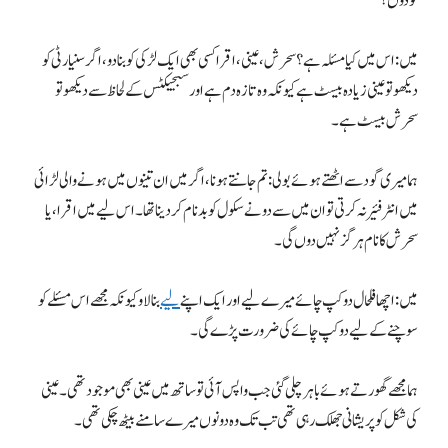
کو دوں؟
میں: اس میں کیا مسئلہ ہے؟ سحرش، عینی، اقرا کسی بھی ایک لڑکی کو بنا دو، اگر سنیارٹی کو
دیکھو تو عینی زیادہ بیسٹ ہے کیونکہ وہ تازہ دم ہے اور سبجیکٹس کے لحاظ سے دیکھو تو
سحرش بیسٹ ہے۔
ہما میری گود سے اٹھتے ہوئے بولی: تم جانتے ہو نا، اگر میں ان تینوں میں ہونے والی لڑائی
میں انٹرفئیر نہ کرتی تو ان میں سے دو نے سکول کو بدنام کردینا تھا۔ اس لیے میں اقرا، یا
سحرش کا نام ہرگز نہیں دوں گی۔
میں: اچھا فلحال دو کپ چائے میرے لیے اور ایک اپنے
لیے
بنا لاو کیونکہ مجھے اس مسئلے کو
سوچنے کے لیے دو کپ چائے کی ضرورت پڑے گی۔
ہما مجھے گھورتے ہوئے باہر چلی گئی جب واپس آئی تو ساتھ میں عینی بھی موجود تھی۔ عینی
کی شکل کو پریشانی جھلک رہی تھی تب تک وہ دونوں میرے سامنے بیٹھ چکی تھی۔