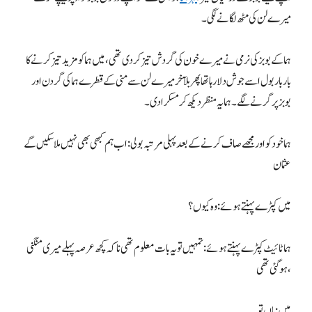
میرے لن کی مٹھ لگانے لگی۔
ہما کے بوبز کی نرمی نے میرے خون کی گردش تیز کردی تھی، میں ہما کو مزید تیز کرنے کا
بار بار بول اسے جوش دلا رہا تھا پھر بلآخر میرے لن سے منی کے قطرے ہما کی گردن اور
بوبز پر گرنے لگے۔ ہما یہ منظر دیکھ کر مسکرادی۔
ہما خود کو اور مجھے صاف کرنے کے بعد پہلی مرتبہ بولی: اب ہم کبھی بھی نہیں ملا سکیں گے
عثمان
میں کپڑے پہنتے ہوئے: وہ کیوں؟
ہما ٹائیٹ کپڑے پہنتے ہوئے: تمہیں تو یہ بات معلوم تھی نا کہ کچھ عرصہ پہلے میری منگنی
ہوگئی تھی،
میں: ہاں تو