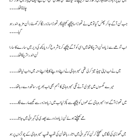
میں لن پر دباؤ بڑھانا جاری رکھ رک کر پیچھے نہ کیا مجھے بھی جلدی تھی اس لیے ایک ہی بار میں اندر کرنا
چاہتا تھا۔۔۔۔
جب لن آگے جا کر پھنس گیا تو میں نے تھوڑا سا پیچھے کھینچاپھر تھوڑا سا زور لگا کر گھسا مارا لن مزید اندر ہو
گیا ۔۔۔۔
اب آدھے سے زیادہ لن اتر چکا تھا میں اسی کو آگے پیچھے کرنا شروع کر دیا کچھ کی دیر میں سارے کا سارا
لن اندر اتر چکا تھا۔۔۔۔
میں نے اب اپنی سپیڈ تیز کر لی تھی سمیرہ باجی نے اپنے دوپٹے کا پلو اپنے منہ میں داب لیا تھا ۔۔۔۔
میرے گھسوں میں تیزی آنے لگی سمیرہ باجی کا جسم بھی اب بھرپور ساتھ دے رہا تھا ۔۔۔
میں تھوڑا آگے ہوا سمیرہ باجی کے مموں کو پیچھے سے پکڑ لیا اب میں زیادہ زور سے گھسے مار ے لگا۔۔۔۔
ممے کھینچتے ہوئے لن زیادہ زور سے پھدی کی گہرائی میں جاتا۔۔۔۔
میں گھوڑی کی لگامیں کھینچ کر لن کو گہرائی میں اتار رہا تھا لن کی تھپ تھپ سمیرہ باجی کے چوتڑوں پر ہو