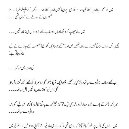
میں جو سمجھ رہا تھا یہ آواز کھیت سے آرہی ہے ایسا نہیں تھا یہ آواز ہمارے گھر کے پچھلے طرف بنے
بھینسوں کے احاطے سے آ رہی تھی۔۔۔
میں نے چھپ کر دیکھا وہاں دو سایے تھے جو دونوں ہی زنانہ تھیں۔۔۔
مجھے باتیں صاف سنائی نہیں دے رہی تھیں میں اور آگے بڑھا ایک کھرلی (بھینسوں کے چارے کے لیے
بنائی جاتی ہے)
کی اوٹ میں ہو گیا ۔۔۔
اب مجھے صاف سنائی دے رہا تھا دو لڑکیاں تھیں جن ایک تو پکا چھنو تھی دوسری کی مجھے سمجھ نہیں آ رہی
تھی اس کی آواز سے پتہ نہیں چل رہا تھا۔۔۔۔
میرا لن چھنو کے بارے میں سوچ کر ہی تن گیا ایک تو آج صبح لن سے پانی نا نکال سکا کچھ اس لیے بھی لن
دہائی دے رہا تھا۔۔۔۔
میں نے ان کی باتوں پر غور کیا تو چھنو کہہ رہی تھی تو اک واری جا ویکھ تے آ کویی ہو تا نیں اوتھے فیر میں