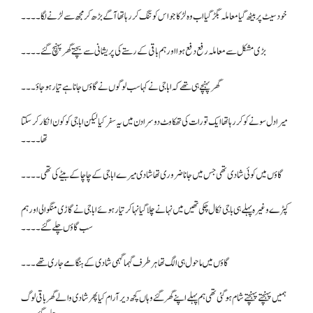
خود سیٹ پر بیٹھ گیا معاملہ بگڑ گیا اب وہ لڑکا جو اس کو تنگ کر رہا تھا آگے بڑھ کر مجھ سے لڑنے لگا۔۔۔۔
بڑی مشکل سے معاملہ رفع دفع ہوا اور ہم باقی کے رستے کی پریشانی سے بچتے گھر پہنچ گئے۔۔۔۔
گھر پہنچے ہی تھے کہ ابا جی نے کہا سب لوگوں نے گاؤں جانا ہے تیار ہو جاؤ۔۔۔
میرا دل سونے کو کر رہا تھا ایک تو رات کی تھکاوٹ دوسرا دن میں یہ سفر کیا لیکن ابا جی کو کون انکار کر سکتا
تھا۔۔۔۔
گاؤں میں کوئی شادی تھی جس میں جانا ضروری تھا شادی میرے ابا جی کے چاچا کے بیٹے کی تھی۔۔۔۔
کپڑے وغیرہ پہلے ہی باجی نکال چکی تھیں میں نہانے چلا گیا نہا کر تیار ہوئے ابا جی نے گاڑی منگوا لی اور ہم
سب گاؤں چلے گئے۔۔۔۔
گاؤں میں ماحول ہی الگ تھا ہر طرف گہما گہمی شادی کے ہنگامے جاری تھے ۔۔۔
ہمیں پہنچتے پہنچتے شام ہو گئی تھی ہم پہلے اپنے گھر گئے وہاں کچھ دیر آرام کیا پھر شادی والے گھر باقی لوگ