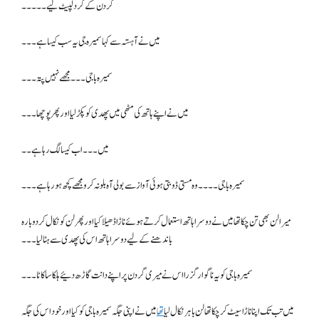
گردن کے گرد لپیٹ لیے۔۔۔۔۔
میں نے آہستہ سے کہا سمیرہ جی یہ سب کیسا ہے ۔۔۔
سمیرہ باجی۔۔۔ مجھے نہیں پتہ۔۔۔
میں نے اپنے ہاتھ کی مٹھی میں پھدی کو پکڑ لیا اور پھر پوچھا۔۔۔
میں۔۔۔ اب کیسا لگ رہا ہے۔۔
سمیرہ باجی۔۔۔۔وہ مستی ڈوبتی ہوئی آواز سے بولی آہ بلو نہ کرو مجھے کچھ ہو رہا ہے۔۔۔
میرا لن بھی تن چکا تھا میں نے دوسرا ہاتھ استعمال کرتے ہوئے ناڑا ڈھیلا کیا اور پھر لن کو نکال کر دوبارہ
باندھنے کے لیے دوسرا ہاتھ اس کی پھدی سے ہٹا لیا۔۔۔
سمیرہ باجی کو یہ ناگوار گزرا اس نے میری گردن پر اپنے دانت گاڑھ دئیے ہلکا سا کاٹا۔۔۔
میں تب تک اپنا ناڑا سیٹ کر چکا تھا لن باہر نکال لیا
تھا
میں نے اپنی جگہ سمیرہ باجی کو کیا اور خود اس کی جگہ