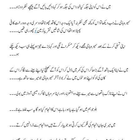
میں نے اس کو اپنی جگہ کیا خود اس کی جگہ ہو کر کہا دائیں بائیں آگے پیچھے نظر دوڑاو ۔۔۔
سمیرہ باجی نے جب دیکھا تو اس کو کچھ بھی نظر نہ آیا ایک وجہ اس کا قد چھوٹا تھا دوسری وجہ وہ درخت کافی
پھیلا ہوا تھا اس کی شاخیں تقریباً زمین
کو
چھو رہی تھیں۔۔۔۔
اپنی تسلی کرنے کے بعد سمیرہ باجی مجھے دیکھ کر مسکرانے لگی اور کہا بڑے تیز ہو پہلے ہی سب دیکھ چکے
ہو۔۔۔
میں نے اپنا ایک ہاتھ آگے بڑھا کر اس کی کمر میں ڈال کر اس کو آگے کھینچ لیا اپنے سینے سے لگا کر اس کے
کان کی لو کو اپنے ہونٹوں میں لے کر بولا آخر سمیرہ باجی جو میرے ساتھ ہے۔۔۔۔
اس نے اپنے نازک ہاتھوں سے میرے سینے دوہتھڑ مارا اور اپنا سر وہاں ٹکا کر دھیمی آواز میں بولی ۔۔۔
بلو جو ہم میں ہو گیا ہے یا ہو رہا ہے اس کا انجام کیا ہو گا یہ سب غلط ہے نا۔۔۔
میں میری جان انجام کی فکر کیوں کرتی ہو جو پیار کرتے ہیں وہ انجام سے ڈرا نہیں کرتے ۔۔۔