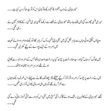
سمیرہ باجی نے جب شلوار کا تنبو دیکھا تو بولی اس کو تو سیدھا کرو یہ کیا ہے۔۔۔
میری ہنسی چھوٹ گئی میں ہنسے جا رہا تھا سمیرہ باجی نے غصے سے دیکھا لیکن میری ہنسی رکنے کا نام نہیں لے
رہی تھی۔۔۔
وہ پاؤں ٹپکتی ہوئی وہاں سے باہر نکل گئی میں بھی اپنی ہنسی روک کر باہر نکلا تو دیکھا وہ امرود والے کھیت
میں امرود کے ایک پودے کے نیچے کھڑی تھی۔۔۔۔
میں بھاگ کر وہاں گیا اور سیدھا درخت پر چڑھ گیا یہ درخت واحد ایسا تھا جس کے امرود اندر سے گلابی
ہوتے تھے اور ہر امرود میٹھا ہوتا تھا۔۔۔۔۔
میں نے درخت پر چڑھ کر امرود توڑ توڑ کر نیچے پھینکے پھر چھلانگ لگانے سے پہلے اس طرف دیکھا جہاں
سے ہم آئے تھے تو وہاں امی اور مامی پھول توڑ رہی تھیں۔۔۔۔
مجھے سمیرہ باجی کے کانوں پر رشک ہونے لگا کہ اتنی مستی میں بھی اس کو دور سے آتی آواز سنائی دے گئی
تھی۔۔۔