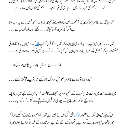
دوسری بات جو ہم میں ہو رہا ہے وہ غلط کیسے ہو سکتا ہے تمہاری خواہشات میری خواہشات ایک جیسی ہیں
تمہارے جسم کی ضرورت میں نے پوری کی تم نے میرے جسم کی تو اس میں غلط کیا ہے۔۔۔
سمیرہ باجی نے اپنا سر اٹھا کر میری آنکھوں میں دیکھا اور بولی تم میری بات سمجھ نہیں رہے یہ سب غلط
ہے اگر کسی کو پتہ چل گیا تو۔۔۔۔مجھے بہت ڈر لگ رہا ہے۔۔۔
میں ۔۔۔ سمیرہ جی آپ بلا وجہ ڈر رہی ہیں ایسا کچھ نہیں ہو گا جس کو آپ
غلط
کہہ رہی ہیں یہ کائنات کی
حقیقت ہے کر جسم کی کچھ ضروریات ہوتی ہیں جن کو پورا کرنے کے لیے کسی کی ضرورت ہوتی ہے۔۔۔
بات سادہ سی ہے آپ بلاوجہ پریشان ہو رہی ہو۔۔
سمیرہ غلط تو غلط ہے نا جو مرضی کہہ لو لوگ غلط کہتے ہیں تو ایسے تو نہیں کہتے۔۔۔
میں بجائے بحث میں وقت ضائع کرنے کے عملی طور پر سمجھانے کا فیصلہ کر لیا اس کے لیے میں اپنا ایک
ہاتھ نیچے لیجا کر سمیرہ باجی کے پھدی کر قمیض کے نیچے سے گزار کر رکھ دیا۔۔۔۔
اس کی پھدی والی جگہ سے شلوار
بھیگ
چکی تھی میں نے جیسے ہی ہاتھ رکھا سمیرہ نے اپنی ٹانگیں جوڑ کر
میرا ہاتھ دبا لیا اور میرے گرد اپنے ہاتھوں کسنے کے کے لیے ایڑھیوں کے بل ہو کر اپنے باوزو میری