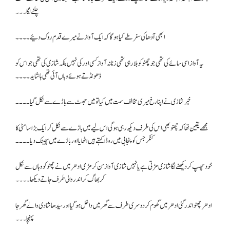
چلنے لگا۔۔۔
ابھی آدھا کی سفر طے کیا ہو گا کہ ایک آواز نے میرے قدم روک دئیے۔۔۔۔
یہ آواز اسی سائے کی تھی جو چھنو کو بلا رہی تھی زنانہ آواز کسی اور کی نہیں بلکہ شازی کی تھی جو اس کو
ڈھونڈتے ہوئے وہاں آئی تھی ہا شاید۔۔۔۔
خیر شازی نے اپنا رخ میری مخالف سمت میں کیا تو میں جھٹ سے باڑے سے نکل گیا۔۔۔۔
مجھے یقین تھا کہ چھنو بھی اس کی طرف دیکھ رہی ہو گی اس لیے میں باڑے سے نکل کر ایک بڑا سا مٹی کا
کنکر جس کو پنجابی میں روڈا کہتے ہیں اٹھایا اور باڑے میں پھینک دیا۔۔۔۔
خود چھپ کر دیکھنے لگا شازی مڑتی ہے یا نہیں شازی آواز سن کر مڑی ادھر میں نے چھنو کو وہاں سے نکل
کر بھاگ کر اندر والی طرف جاتے دیکھا۔۔۔۔
ادھر چھنو اندر گئی ادھر میں گھوم کر دوسری طرف سے گھر میں داخل ہوگیا اور سیدھا شادی والے گھر جا
پہنچا۔۔۔