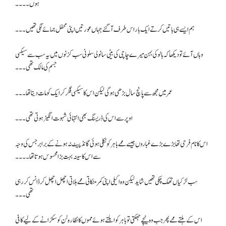
ہوں۔۔۔۔
ہم ایسے ہی باتیں کرتے ایک بار اس طرف آگئے جہاں عورتیں اپنی محفل جمائے لگی تھیں۔۔۔
وہاں آئے تو دیکھا کہ بالو کی بہن میرے چاچی کی بیٹی سانولی سلونی سب کزنوں میں یہ سب سے سیکسی
جسم کی مالک تھی ۔۔۔
عمر میں مجھ سے پانچ سال بڑھی ہو گی لیکن اس کا سیکسی فگر کر ایک کو مات دیتا تھا۔۔۔
اوپر سے اس کی ڈریسنگ بھی انتہائی شہوت انگیز ہوتی تھی ۔۔۔
اس کا نام فرحی تھا بڑے بڑے غباروں جیسے ممے باہر کو نکلی ہوئی گانڈ پیٹ نہ ہونے کے برابر جس کی وجہ
سے اس کا سینہ بہت بڑا محسوس ہوتا تھا۔۔۔۔
سب لڑکیاں تھک چکی تھیں شاید لیکن وہ اکیلی اپنی کمر مٹکاتی ممے ہلاتی اچھل اچھل کر ڈانس کر رہی
تھی۔۔۔
اس کے ہلتے ممے پھر جب وہ نیچے جھکتی تو باہر کو ابلتے ہوئے مموں کا نظارہ لن کو سکڑانے کے لیے کافی