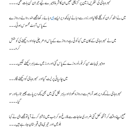
سمیرہ باجی کی نظریں زمین پر گڑ چکی تھیں ان کا شرمانا میرے لیے حیران کن بات تھی۔۔۔۔
میں نے اٹھ کر ان کو گلے لگا لیا اور زور سے دبانے لیا کچھ دیر ایسے
ہی
دبائے رکھا مجھے اندر والے دروازے
کے پاس آہٹ محسوس ہوئی ۔۔۔
میں نے سمیرہ باجی کے کان میں کہا کوئی ہے دروازے کے پاس ادھر چلی جاو اور دیکھنے کی کوشش
کرو۔۔۔
وہ میری بات سن کر فوراً دروزے کے پاس گئی اور درز میں سے باہر دیکھنے لگیں ۔۔۔۔
میں چارپائی پر لیٹ گیا اور سمیرہ باجی کو دیکھنے لگا۔۔۔
سمیرہ باجی نے کچھ دیر بعد آرام سے دروازہ کھولا اور باہر نکل گئی میں بھی کچھ دیر پاسے پھیرتا رہا اور سو
گیا۔۔۔۔
صبح اپنے وقت کر آنکھ کھل گئی ضروری حاجات سے فارغ ہو کر جب میں ناشتہ کرنے آیا تو مجھے امی نے کہا
بلو میں اور تیری مامی قبرستان جا رہے ہیں ۔۔۔