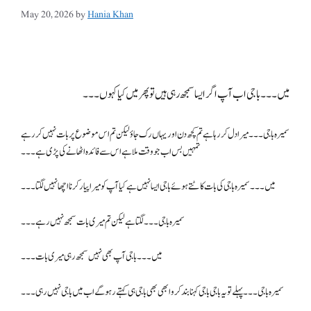
May 20, 2026
by
Hania Khan
میں۔۔۔ باجی اب آپ اگر ایسا سمجھ رہی ہیں تو پھر میں کیا کہوں۔۔۔
سمیرہ باجی۔۔۔ میرا دل کر رہا ہے تم کچھ دن اور یہاں رک جاؤ لیکن تم اس موضوع پر بات نہیں کر رہے
تمہیں بس اب جو وقت ملا ہے اس سے فائدہ اٹھانے کی پڑی ہے۔۔۔
میں ۔۔۔ سمیرہ باجی کی بات کاٹتے ہوئے باجی ایسا نہیں ہے کیا آپ کو میرا پیار کرنا اچھا نہیں لگتا ۔۔۔
سمیرہ باجی۔۔۔ لگتا ہے لیکن تم میری بات سمجھ نہیں رہے۔۔۔
میں۔۔۔ باجی آپ بھی نہیں سمجھ رہی میری بات۔۔۔
سمیرہ باجی۔۔۔ پہلے تو یہ باجی باجی کہنا بند کرو ابھی بھی باجی ہی کہتے رہو گے اب میں باجی نہیں رہی ۔۔۔