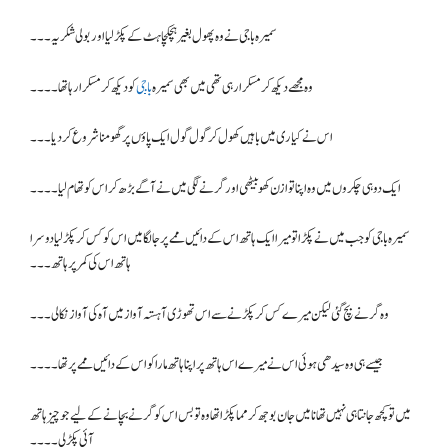
سمیرہ باجی نے وہ پھول بغیر ہچکچاہٹ کے پکڑ لیا اور بولی شکریہ۔۔۔
وہ مجھے دیکھ کر مسکرا رہی تھی میں بھی سمیرہ
باجی
کو دیکھ کر مسکرا رہا تھا۔۔۔۔
اس نے کیاری میں باہیں کھول کر گول گول ایک پاؤں پر گھومنا شروع کر دیا ۔۔۔
ایک دو ہی چکروں میں وہ اپنا توازن کھو بیٹھی اور گرنے لگی میں نے آگے بڑھ کر اس کو تھام لیا۔۔۔۔
سمیرہ باجی کو جب میں نے پکڑا تو میرا ایک ہاتھ اس کے دائیں ممے پر جا لگا میں اس کو کس کر پکڑ لیا دوسرا
ہاتھ اس کی کمر پر ہاتھ۔۔۔
وہ گرنے بچ گئی لیکن میرے کس کر پکڑنے سے اس تھوڑی آہستہ آواز میں آہ کی آواز نکالی ۔۔۔
جیسے ہی وہ سیدھی ہوئی اس نے میرے اس ہاتھ پر اپنا ہاتھ مارا کو اس کےدائیں ممے پر تھا۔۔۔۔
میں تو کچھ جانتا ہی نہیں تھا نا میں جان بوجھ کر مما پکڑا تھا وہ تو بس اس کو گرنے بچانے کے لیے جو چیز ہاتھ
آئی پکڑ لی۔۔۔۔