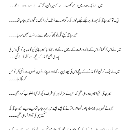
میں نے ایک منٹ میں اتنے گھسے مارے کے میرا لن رگڑ کھانے سے درد ہونے لگا۔۔۔
ایک تو سمیرہ باجی کی پھدی پر ہلکے ہلکے بالوں کی رگڑ اور سے خشک لن خشک ٹانگوں میں جا رہا تھا۔۔۔۔
سمیرہ باجی کہنے لگی بلو کچھ کرو مجھ سے برداشت نہیں ہو رہا ۔۔۔۔
میں نے اس کو گھما کر اس کے ہاتھ درخت کے تنے پر رکھے اور جھکا لیا سمیرہ باجی کی گاند باہر کو نکلی اس کی
پھدی بھی گانڈ کے نیچے سے نظر آنے لگی۔۔۔
میں نے جھک کر لن کو گانڈ کے کے نیچے اس کی پھدی پر رکھا اور اپنے دونوں ہاتھوں سے اسکی کمر کو کس
کر پکڑ لیا ۔۔۔۔
سمیرہ باجی اتنی اتاولی ہو رہی تھی کہ اس نے مڑ کر میری طرف دیکھ کر کہا بللللو اب کرو بھی۔۔۔
میں نے لن پر دباؤ بڑھا دیا اور لن اندر اترنے لگا جیسے جیسے لن اندر جا رہا تھا ویسے ویسے سمیرہ باجی کی
سئییییی کی آواز آ رہی تھی۔۔۔۔