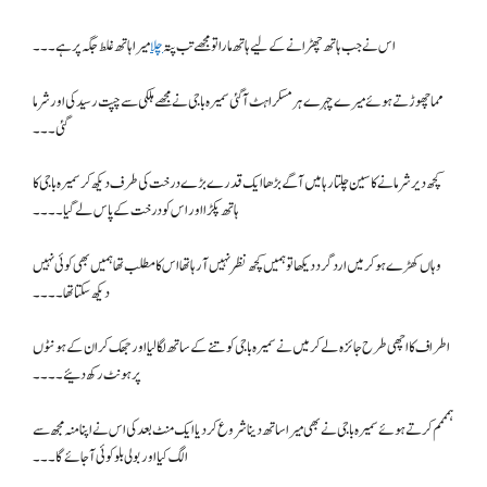
اس نے جب ہاتھ چھڑانے کے لیے ہاتھ مارا تو مجھے تب پتہ
چلا
میرا ہاتھ غلط جگہ پر ہے۔۔۔
مما چھوڑتے ہوئے میرے چہرے ہر مسکراہٹ آگئی سمیرہ باجی نے مجھے ہلکی سے چپت رسید کی اور شرما
گئی۔۔۔
کچھ دیر شرمانے کا سین چلتا رہا میں آگے بڑھا ایک قدرے بڑے درخت کی طرف دیکھ کر سمیرہ باجی کا
ہاتھ پکڑا اور اس کو درخت کے پاس لے گیا۔۔۔۔
وہاں کھڑے ہو کر میں ارد گرد دیکھا تو ہمیں کچھ نظر نہیں آ رہا تھا اس کا مطلب تھا ہمیں بھی کوئی نہیں
دیکھ سکتا تھا۔۔۔۔
اطراف کا اچھی طرح جائزہ لے کر میں نے سمیرہ باجی کو تنے کے ساتھ لگا لیا اور جھک کر ان کے ہونٹوں
پر ہونٹ رکھ دئیے۔۔۔۔
ہمممم کرتے ہوئے سمیرہ باجی نے بھی میرا ساتھ دینا شروع کر دیا ایک منٹ بعد کی اس نے اپنا منہ مجھ سے
الگ کیا اور بولی بلو کوئی آجائے گا۔۔۔