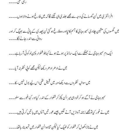
رہی تھی۔۔۔۔
افراتفری میں لن گھسانے کی وجہ سے مجھے جلدی ہی لگنے لگا کہ میں فارغ ہونے والا ہوں ۔۔۔۔
میں گھسوں کی مشین چلا دی سمیرہ باجی کا جسم کانپا اور وہ فارغ ہو گئی لن پھدی کے پانی سے بھیگ کر اور
روانی سے اندر جانے لگا۔۔۔۔
ایک دم سمیرہ باجی نے جھٹکے سے ایک سائڈ پر ہوتے ہوئے کہا بلو شلوار پہن لو کوئی آ رہا ہے۔۔۔
میں نے ادھر ادھر دیکھا لیکن مجھے کویی نظر نہ آیا ۔۔۔
میں سوالیہ نظروں سے دیکھا منہ میں قمیض تھی اس لیے بول نہیں سکا ۔۔۔
سمیرہ باجی نے آگے ہو کر خود ہی میرا لن پکڑ کر شلوار کے اندر کیا اور کہا غور سے سنو۔۔۔
میں نے غور کیا تو مجھے زنانہ آوازیں آنے لگیں جیسے عورتیں آپس میں باتیں کرتی ہیں۔۔۔۔
میں نے ناڑا کھول کر شلوار کو ٹھیک کیا لیکن تنا ہوا لن شلوار میں تمبو بنا رہا تھا ۔۔۔۔