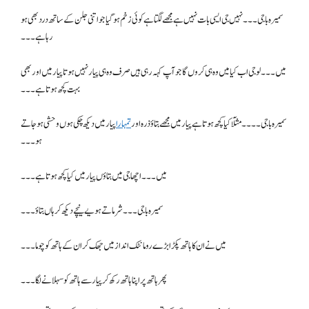
سمیرہ باجی۔۔۔ نہیں جی ایسی بات نہیں ہے مجھے لگتا ہے کوئی زخم ہو گیا جو اتنی جلن کے ساتھ درد بھی ہو
رہا ہے۔۔۔
میں ۔۔۔ لو جی اب کیا میں وہ ہی کروں گا جو آپ کہہ رہی ہیں صرف وہ ہی پیار نہیں ہوتا پیار میں اور بھی
بہت کچھ ہوتا ہے۔۔۔
سمیرہ باجی۔۔۔۔ مثلآ کیا کچھ ہوتا ہے پیار میں مجھے بتاؤ ذرہ اور
تمہارا
پیار میں دیکھ چکی ہوں وحشی ہو جاتے
ہو۔۔۔
میں۔۔۔ اچھا جی میں بتاؤں پیار میں کیا کچھ ہوتا ہے ۔۔۔
سمیرہ باجی۔۔۔ شرماتے ہویے نیچے دیکھ کر ہاں بتاؤ۔۔۔
میں نے ان کا ہاتھ پکڑا بڑے رومانٹک انداز میں جھک کر ان کے ہاتھ کو چوما۔۔۔
پھر ہاتھ پر اپنا ہاتھ رکھ کر پیار سے ہاتھ کو سہلانے لگا ۔۔۔