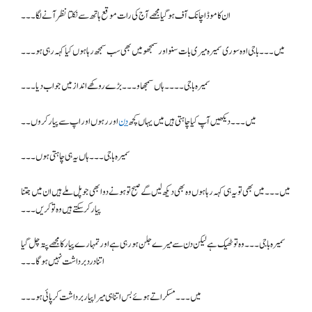
ان کا موڈ اچانک آف ہو گیا مجھے آج کی رات موقع ہاتھ سے نکلتا نظر آنے لگا۔۔۔
میں ۔۔۔ باجی اوہ سوری سمیرہ میری بات سنو اور سمجھو میں بھی سب سمجھ رہا ہوں کیا کہہ رہی ہو ۔۔۔
سمیرہ باجی۔۔۔۔ ہاں سمجھاو۔۔۔ بڑے روکھے انداز میں جواب دیا۔۔۔
میں۔۔۔ دیکھیں آپ کیا چاہتی ہیں میں یہاں کچھ
دن
اور رہوں اور اپ سے پیار کروں۔۔
سمیرہ باجی۔۔۔ ہاں یہ ہی چاہتی ہوں۔۔۔
میں ۔۔۔ میں بھی تو یہ ہی کہہ رہا ہوں وہ بھی دیکھ لیں گے صبح تو ہونے دو ابھی جو پل ملے ہیں ان میں جتنا
پیار کر سکتے ہیں وہ تو کریں۔۔۔
سمیرہ باجی۔۔۔ وہ تو ٹھیک ہے لیکن دن سے میرے جلن ہو رہی ہے اور تمہارے پیار کا مجھے پتہ چل گیا
اتنا درد برداشت نہیں ہو گا ۔۔۔
میں۔۔۔ مسکراتے ہوئے بس اتنا ہی میرا پیار برداشت کر پائی ہو۔۔۔