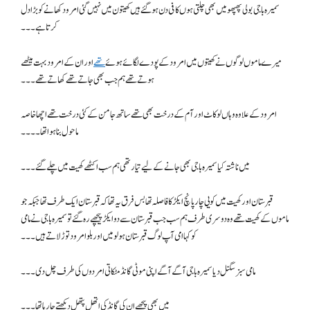
سمیرہ باجی بولی پھپھو میں بھی چلتی ہوں کافی دن ہو گئے ہیں کھیتون میں نہیں گئی امرود کھانے کو بڑا دل
کرتا ہے۔۔۔
میرے ماموں لوگوں نے کھیتوں میں امرود کے پودے لگائے ہوئے
تھے
اور ان کے امرود بہت میٹھے
ہوتے تھے ہم جب بھی جاتے تھے کھاتے تھے۔۔۔
امرود کے علاوہ وہاں لوکاٹ اور آم کے درخت بھی تھے ساتھ جامن کے کئی درخت تھے اچھا خاصہ
ماحول بنا ہوا تھا۔۔۔۔
میں ناشتہ کیا سمیرہ باجی بھی جانے کے لیے تیار تھی ہم سب اکٹھے کھیت میں چلے گئے ۔۔۔
قبرستان اور کھیت میں کویی چار پانچ ایکڑ کا فاصلہ تھا بس فرق یہ تھا کہ قبرستان ایک طرف تھا جبکہ جو
ماموں کے کھیت تھے وہ دوسری طرف ہم سب جب قبرستان سے دو ایکڑ پیچھے رہ گئے تو سمیرہ باجی نے مامی
کو کہا امی آپ لوگ قبرستان ہو لو میں اور بلو امرود توڑ لاتے ہیں۔۔۔
مامی سبز سگنل دیا سمیرہ باجی آگے آگے اپنی موٹی گانڈ مٹکاتی امردوں کی طرف چل دی۔۔۔
میں بھی پیچھے ان کی گانڈ کی اتھل پتھل دیکھتے جا رہا تھا۔۔۔