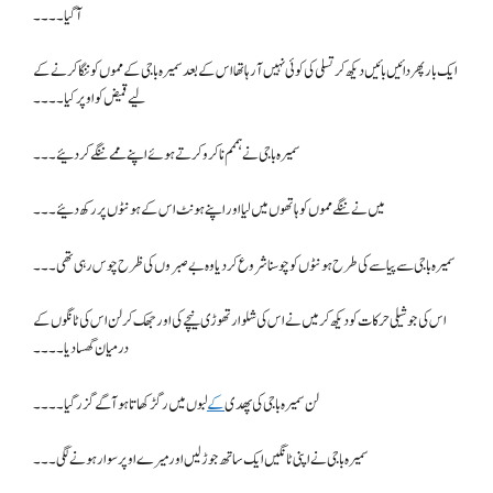
آگیا۔۔۔۔
ایک بار پھر دائیں بائیں دیکھ کر تسلی کی کوئی نہیں آ رہا تھا اس کے بعد سمیرہ باجی کے مموں کو ننگا کرنے کے
لیے قمیض کو اوپر کیا ۔۔۔۔
سمیرہ باجی نے ہممم نا کرو کرتے ہوئے اپنے ممے ننگے کر دئیے ۔۔۔
میں نے ننگے مموں کو ہاتھوں میں لیا اور اپنے ہونٹ اس کے ہونٹوں پر رکھ دئیے۔۔۔
سمیرہ باجی سے پیاسے کی طرح ہونٹوں کو چوسنا شروع کر دیا وہ بے صبروں کی ظرح چوس رہی تھی۔۔۔
اس کی جوشیلی حرکات کو دیکھ کر میں نے اس کی شلوار تھوڑی نیچے کی اور جھک کر لن اس کی ٹانگوں کے
درمیان گھسا دیا۔۔۔۔
لن سمیرہ باجی کی پھدی
کے
لبوں میں رگڑ کھاتا ہو آگے گزر گیا۔۔۔۔
سمیرہ باجی نے اپنی ٹانگیں ایک ساتھ جوڑ لیں اور میرے اوپر سوار ہونے لگی۔۔۔