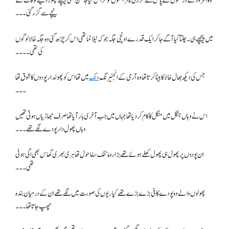
وہ امرود کے درختوں کے پاس سے گزری پھر آموں کو کراس کیا جامن بھی پیچھے چھوڑ دئیے لوکاٹ کے
نیچے سے گزر گئی۔۔۔
میں پیچھے ہی۔ چلتا گیا آگے جا کر ایک قدرے اونچی جگہ جو کہ ٹیلا نما تھی اس کر چڑھ گئی وہ جگہ خالا لوگوں
کی تھی۔۔۔۔
جس کی دیکھ بھال خالا کا بیٹا کرتا تھا وہ آرمی کے انجنیرنگ
ونگ
میں تھا اس کو پھولدار پودوں کا شوق تھا
۔۔۔
اس نے وہاں جنگل میں منگل کا کام کر دیا تھا جہاں میں جب آخری بار آیا تھا صرف جھاڑیاں ہوتی تھیں
وہاں پھول دار پودے لگے تھے ۔۔۔
ان پودوں پر پھول ہی پھول کھلے ہوئے تھے بڑا رومانٹک سا ماحول تھا ہری بھری گھاس بھی اگی ہوئی
تھی۔۔۔
پھولوں والے وہ پودے کافی بڑے بڑے تھے کیاریوں کی صورت میں لگے تھے ان کے درمیان بندہ
چھپ جاتا تھا۔۔۔