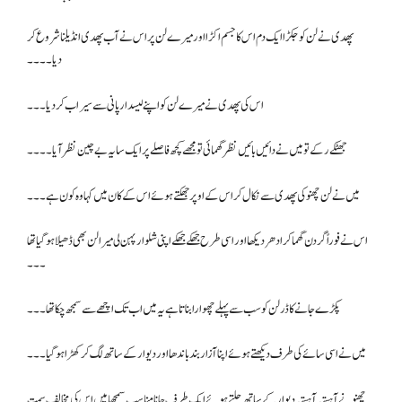
پھدی نے لن کو جکڑا ایک دم اس کا جسم اکڑا اور میرے لن پر اس نے آب پھدی انڈیلنا شروع کر
دیا۔۔۔۔
اس کی پھدی نے میرے لن کو اپنے لیسدار پانی سے سیراب کر دیا۔۔۔
جھٹکے رکے تو میں نے دائیں بائیں نظر گھمائی تو مجھے کچھ فاصلے پر ایک سایہ بے چین نظر آیا ۔۔۔۔
میں نے لن چھنو کی پھدی سے نکال کر اس کے اوپر جھکتے ہوئے اس کے کان میں کہا وہ کون ہے۔۔۔
اس نے فوراً گردن گھما کر ادھر دیکھا اور اسی طرح جھکے جھکے اپنی شلوار پہن لی میرا لن بھی ڈھیلا ہوگیا تھا
۔۔۔
پکڑے جانے کا ڈر لن کو سب سے پہلے چھوارا بناتا ہے یہ میں اب تک اچھے سے سمجھ چکا تھا۔۔۔
میں نے اسی سائے کی طرف دیکھتے ہوئے اپنا آزار بند باندھا اور دیوار کے ساتھ لگ کر کھڑا ہو گیا۔۔۔
چھنو نے آہستہ آہستہ دیوار کے ساتھ چلتے ہوئے ایک طرف جانا مناسب سمجھا میں اس کی مخالف سمت