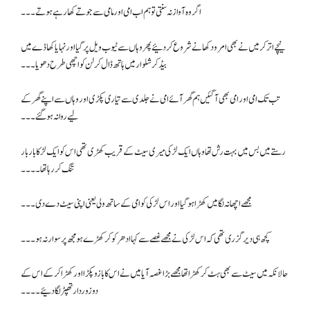
اگر وہ آواز نہ سنتی تو ہم اب امی اور مامی سے جوتے کھا رہے ہوتے۔۔۔
نیچے اتر کر میں نے بھی امرود کھانے شروع کر دئیے پھر وہاں سے ٹیوب ویل پر گیا اور نہایا کھاڈے میں
بیڈ کر شلوار میں ہاتھ ڈال کر لن کو اچھی طرح دھویا ۔۔۔
تب تک امی اور امی بھی آگئیں ہم گھر آئے امی نے جلدی سے تیاری پکڑی اور وہاں سے اپنے گھر کے
لیے روانہ ہو گئے۔۔۔
رستے میں بس میں بہت رش تھا وہاں ایک لڑکی میری سیٹ کے قریب کھڑی تھی اس کو ایک لڑکا بار بار
تنگ کر رہا تھا ۔۔۔۔
مجھے اچھا نہ لگا میں کھڑا ہو گیا اور اس لڑکی کو امی کے ساتھ ولی یعنی اپنی سیٹ دے دی۔۔۔
کچھ ہی دیر گزری تھی کہ اس لڑکی نے مجھے غصے سے کہا ادھر کو کر کھڑے ہو مجھ پر سوار نہ ہو ۔۔۔
حالانکہ میں سیٹ سے بھی ہٹ کر کھڑا تھا مجھے بڑا غصہ آیا میں نے اس کا بازو پکڑا اور کھڑا کر کے اس کے
دو زوردار تھپڑ لگا دئیے۔۔۔۔