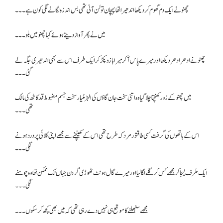
چھنو نے ایک دم گھوم کر دیکھا اندھیرا تھا پہچان تو لن آنی تھی بس اندزہ لگانے لگی کون ہے۔۔۔
میں نے پھر آواز دیتے ہوئے کہا چھنو میں بلو۔۔۔
چھنو نے ادھر ادھر دیکھا اور میرے پاس آکر میرا بازو پکڑ کر ایک طرف اس سے بھی اندھیری جگہ لے
گئی۔۔۔
میں چھنو کے زور کھنچتا چلا گیا وہ اتنی سخت جان گاؤں کی الہڑ مٹیار سخت جسم مضبوط قد کاٹھ کی مالک
تھی۔۔۔
اس کے ہاتھوں کی گرفت کسی طاقتور مرد کہ طرح تھی اس کے کھینچنے سے مجھے اپنی کلائی پر درد ہونے
لگی۔۔۔
ایک طرف لیجا کر مجھے کس کر گلے لگا لیا اور میرے گال ہونٹ ٹھوڑی گردن جہاں تک ممکن تھا وہ چومنے
لگی۔۔۔
مجھے سنبھلنے کا موقع ہی نہیں دے رہی تھی کہ میں بھی کچھ کر سکوں ۔۔۔