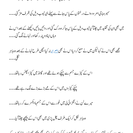
سمیرہ باجی امرود والے درختوں کے پاس جانے سے پہلے ہی ٹیوب ویل کی ظرف مڑ گئی۔۔۔
میں بھی ان کی تقلید میں چلتا گیا ٹیوب ویل کے پاس جا کر وہ رک گئی اور دائیں بائیں دیکھنے کے بعد اس نے
وہاں اپنا دوپٹہ رکھا اور نہانے لگ گئی۔۔۔
مجھے بھی اس نے کہا لیکن میں نے منع کر دیا اس نے بھی
اصرار
نہ کیا اچھی طرح نہانے کے بعد وہ باہر
نکلی۔۔۔
اس کے کپڑے جسم سے چپکے ہوئے تھے اور گانڈ میں کپڑا پھنس رہا تھا ۔۔۔
چپکے کپڑوں میں اس کے ممے بڑے بڑے لگ رہے تھے۔۔۔
میرے لن نے انگڑائی لی میں غور سے اس کے جسم ما ایکسرے کر رہا تھا۔۔۔
وہ باہر نکل کر ایک طرف چل پڑی میں بھی اس کے پیچھے چلتا گیا ۔۔۔