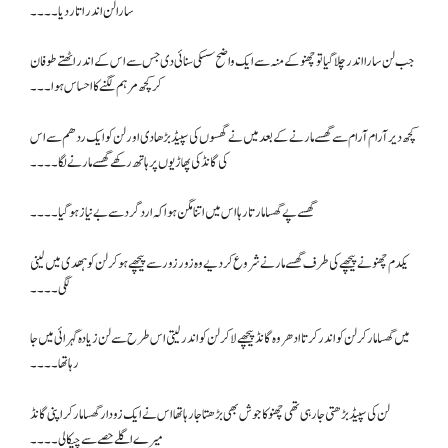
سارا لن اندر اتار دیا۔۔۔۔
جب لن سارا اندر چلا گیا تو چھنو کے منہ سے ایک واضح سسکی سنائی دی جس سے اس کے اندر اٹھتے طوفان
کر کچھ مرہم لگنے کا احساس ہوا۔۔۔
کچھ دیر آرام آرام سے گھسے مارنے کے بعد میں نے گھسوں کی سپیڈ بڑھا دی اور لن کو ایک ردھم سے اس
کی گانڈ کی پھاڑیوں پر ہاتھ رکھے گھسے مارنے لگا۔۔۔۔
گھسے پے گھسا مارتا رہا اس میں اتنا مگن ہوا کہ ارد گرد سے بے نیاز ہو گیا ۔۔۔۔
یکدم چھنو نے پیچھے کی طرف گھسے مارنے شروع کردیے وہ زور زور سے پیچھے ہو کر لن کو ہھدی میں لینی
لگی۔۔۔۔
میں گھسا مار کر لن کو اندر کرتا ادھر وہ گانڈ پیچھے لا کر لن کو اندر لیتی اس طرح سے لن زیادہ گہرائی میں جا
رہا تھا۔۔۔۔
لن کی سپیڈ بڑھتی جا رہی تھی چھنو کا جوش بھی بڑھتا جا رہا تھا اس نے ایک زودار گھسا مار کر اپنی گانڈ
میرے اگلے حصے سے چپکا لی ۔۔۔۔