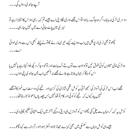
آپے جاندی رواں گی۔۔۔
دوسری لڑکی نہ بابا نہ اگر وہ جاگ رہا ہوا تو اس مجھے واری لگا دینی اے جیسے تم کہہ رہی ہو اس کا اتنا بڑا ہے تو
میری تاں پاٹ جانی اے میں نہیں جا رہی۔۔۔۔
چھنو تو بھی نری ڈرپوکل ہیں اب وہ ایسے کیسے تیری مار لے گا تونے پہلے کبھی اس سے واری لوائی
اے۔۔۔
وہ لڑکی نا جی مینوں کوئی شوق نیں تو لوا اوہدے توں تے اک بات اور تو خود جا کر دیکھ بلو اکیلا ہے یا نہیں یا
اس کو جگا کر جہاں بلانا ہے بلا لے مجھے نہ آکھیں اب میں جاندی پئی ہوں۔۔۔
مجھے اب اس لڑکی کی آواز کی سمجھ آئی یہ کومل تھی شازی کی کزن اور فجے کی دوست اب نمبر کا تو مجھے
نہیں پتہ کیوں کہ فجے کو کوئی اور کام تو تھا نہیں بس پھدیاں ڈھونڈتا رہتا تھا۔۔۔۔
کومل یہ کہہ کر وہاں سے چلی گئی چھنو اس کو آوازیں ہی دیتی رہ گیی آخر میں ایک انتہائی ضخیم گالی دی۔۔۔
جیسے ہی کومل وہاں سے کھسکی میں بھی کہڑے جھاڑتا ہوا کھڑا ہوا اور آہستہ سے کہا چھنو۔۔۔