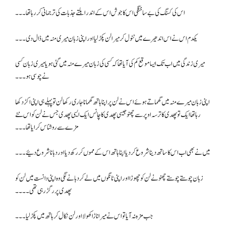
اس کی کسنگ کی بے ساختگی اس کا جوش اس کے اندر ابلتے جذبات کی ترجمانی کر رہا تھا۔۔۔
یکدم اس نے اس اندھیرے میں ٹٹول کر میرا لن پکڑ لیا اور اپنی زبان میری منہ میں ڈال دی ۔۔۔
میری زندگی میں اب تک ایسا موقع کم کی آیا تھا کہ کسی کی زبان میرے منہ میں گئی ہو یا میری زبان کسی
نے چوسی ہو۔۔۔
اپنی زبان میرے منہ میں گھماتے ہوئے اس نے لن پر اپنا ہاتھ گھمانا جاری رکھا لن تو پہلے ہی اپنی اکڑ دکھا
رہا تھا ایک تو پھدی کا ترسہ اوپر سےچھنو جیسی پھدی کا چانس ایک ایسی پھدی جس نے لن کو اس نئے
مزے سے روشناس کرایا تھا۔۔۔
میں نے بھی اب اس کا ساتھ دینا شروع کر دیا اپنا ہاتھ اس کے مموں کر رکھ دیا اور دبانا شروع دئیے ۔۔۔
زبان چوستے چوستے چھنو نے لن کو چھوڑا اور اپنی ٹانگوں میں لے کر دبانے لگی وہ اپنی دانست میں لن کو
پھدی پر رگڑ رہی تھی۔۔۔۔
جب مزہ نہ آیا تو اس نے میرا ناڑا کھولا اور لن نکال کر ہاتھ میں پکڑ لیا۔۔۔