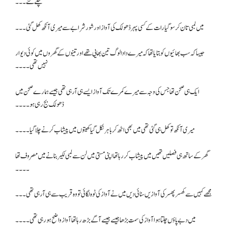
چلے گئے ۔۔۔
میں لمبی تان کر سو گیا رات کے کسی پہر ڈھولک کی آواز اور شور شرابے سے میری آنکھ کھل گئی۔۔۔
جیسا کہ سب بھائیوں کو بتایا تھا کہ میرے دادا لوگ تین بھایی تھے اور تینوں کے گھروں میں کوئی دیوار
نہیں تھی ۔۔۔۔
ایک ہی صحن تھا جس کی وجہ سے میرے کمرے تک آواز ایسے ہی آرہی تھی جیسے ہمارے صحن میں
ڈھولک بج رہی ہو۔۔۔۔
میری آنکھ تو کھل ہی گئی تھی میں بھی اٹھ کر باہر نکل گیا کھیتوں میں پیشاب کرنے چلا گیا۔۔۔۔
گھر کے ساتھ ہی فصلیں تھیں میں پیشاب کر رہا تھا اپنی مستی میں لن سے لمبی لکیر بنانے میں مصروف تھا
۔۔۔۔
مجھے کہیں سے کھسر پھسر کی آوازیں سنائی دیں میں نے آواز کی ٹوہ لگائی تو وہ قریب سے ہی آرہی تھی۔۔۔
میں دبے پاؤں چلتا ہوا آواز کی سمت بڑھا جیسے جیسے آگے بڑھ رہا تھا آواز واضح ہو رہی تھی۔۔۔۔