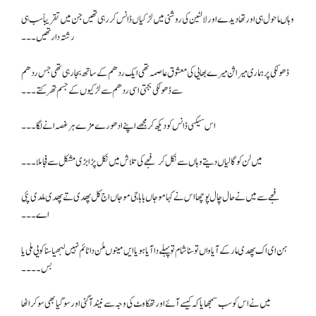
وہاں ماحول ہی اور تھا دیدے اور لالٹین کی روشنی میں لڑکیاں ڈانس کر رہی تھیں جن میں تقریباً سب ہی
رشتہ دار تھیں۔۔۔
ڈھولکی پر ہماری میراثن میرے بھایی کی معشوق عاصمہ تھی ایک ردھم کے ساتھ بجا رہی تھی جس ردھم
سے ڈھولکی بجتی اسی ردھم سے لڑکیوں کے جسم تھرکتے۔۔۔
اس سیکسی ڈانس کو دیکھ کر مجھے اپنے ادھورے مزے ہر غصہ انے لگا۔۔۔
میں لن کو گالیاں دیتے وہاں سے نکل کر فجے کی تلاش میں نکل پڑا بڑی مشکل سے فجا ملا۔۔۔
فجے سے میں نے حال چال پوچھا اس نے کہا موجاں بابا جی موجاں اج کل پھدی تے پھدی ملدی پئی
اے۔۔۔
ہن ای اک پھدی مار کے آیا واں تو سنا شام تو پہلے دا آیا ہویا ایں مینوں ملن دا ٹائم نہیں لبھیا سنا کویی ملی یا
بس ۔۔۔۔
میں نے اس کو سب سمجھایا کہ کیسے آئے اور تھکاوٹ کی وجہ سے نیند آگئی اور سو گیا بھی سو کر اٹھا