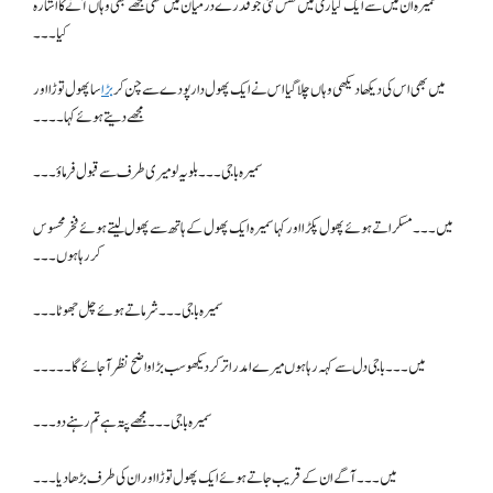
سمیرہ ان میں سے ایک کیاری میں گھس گئی جو قدرے درمیان میں تھی مجھے بھی وہاں آنے کا اشارہ
کیا۔۔۔
میں بھی اس کی دیکھا دیکھی وہاں چلا گیا اس نے ایک پھول دار پودے سے چن کر
بڑا
سا پھول توڑا اور
مجھے دیتے ہوئے کہا۔۔۔۔
سمیرہ باجی۔۔۔ بلو یہ لو میری طرف سے قبول فرماؤ۔۔۔
میں۔۔۔ مسکراتے ہوئے پھول پکڑا اور کہا سمیرہ ایک پھول کے ہاتھ سے پھول لیتے ہوئے فخر محسوس
کر رہا ہوں۔۔۔
سمیرہ باجی۔۔۔ شرماتے ہوئے چل جھوٹا ۔۔۔
میں۔۔۔ باجی دل سے کہہ رہا ہوں میرے امدر اتر کر دیکھو سب بڑا واضح نظر آجائے گا۔۔۔۔۔
سمیرہ باجی۔۔۔ مجھے پتہ ہے تم رہنے دو ۔۔۔
میں۔۔۔ آگے ان کے قریب جاتے ہوئے ایک پھول توڑا اور ان کی طرف بڑھا دیا ۔۔۔