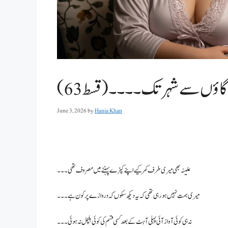
اؤں سے شہر تک ۔۔۔۔(قسط 63)
June 3, 2026
by
Hania Khan
علینہ بھی میری طرف کمر کیے اپنے کپڑے پہننے میں مصروف تھی۔۔۔
میری ہمت نہیں ہو رہی تھی کہ یہ دیکھ سکوں کہ دروازے پر کون ہے۔۔۔
نہ ہی کوئی آواز آئی پہلی آہٹ کے بعد کسی قسم کی کوئی ہلچل نہ ہوئی۔۔۔