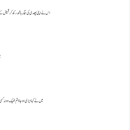
اس نے اپنی پھدی کی جگہ ہاتھ رکھ کر قمیض 
م
میں نے کہا ایزی ہو جاؤ تم ٹھیک ہو نہ کسی