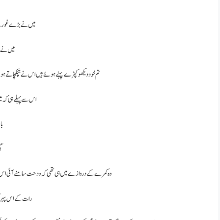
میں نے بڑے غور سے
میں نے ا
تم خود دیکھو کپڑے پہنے ہوئے ہیں اس نے ہچکچاتے ہوئے
اس سے پہلے ہی کہ می
با
بگ
وہ کمرے کے دروازے میں ہی تھی کہ ودحت سامنے آئی اس نے ع
رات کے اس پہر کو