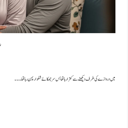
گ
میں دروازے کی طرف دیکھنے سے کترا رہا تھا بس سر جھکائے شلوار پہن رہا تھا۔۔۔