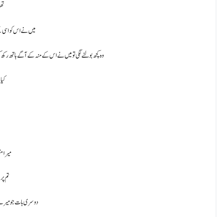
تھو
میں نے اس کو اسی کے
وہ کچھ بولنے لگی تو میں نے اس کے منہ کے آگے ہاتھ رکھ ک
کیا
میرا م
تم پر
دوسری بات جو میرے ن