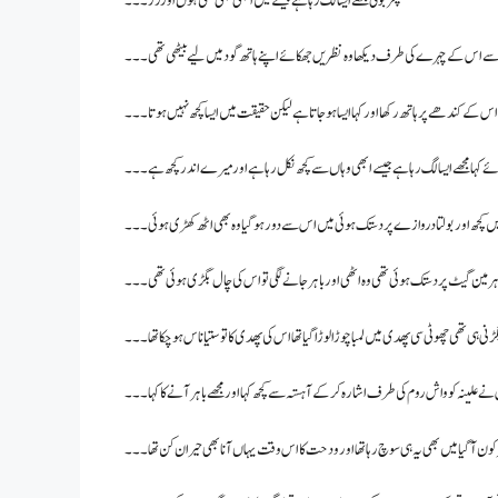
پھر بولی مجھے ایسا لگ رہا ہے جیسے میں ابھی بھی ننگی ہوں اوررر۔۔۔
 اس کے چہرے کی طرف دیکھا وہ نظریں جھکائے اپنے ہاتھ گود میں لیے بیٹھی تھی۔۔۔
س کے کندھے پر ہاتھ رکھا اور کہا ایسا ہو جاتا ہے لیکن حقیقت میں ایسا کچھ نہیں ہوتا۔۔۔
 کہا مجھے ایسا لگ رہا ہے جیسے ابھی وہاں سے کچھ نکل رہا ہے اور میرے اندر کچھ ہے۔۔۔
ں کچھ اور بولتا دروازے پر دستک ہوئی میں اس سے دور ہو گیا وہ بھی اٹھ کھڑی ہوئی۔۔۔
ہر مین گیٹ پر دستک ہوئی تھی وہ اٹھی اور باہر جانے لگی تو اس کی چال بگڑی ہوئی تھی۔۔۔
ڑنی ہی تھی چھوٹی سی پھدی میں لمبا چوڑا لوڑا گیا تھا اس کی پھدی کا تو ستیاناس ہو چکا تھا۔۔۔
لینہ کو واش روم کی طرف اشارہ کرکے آہستہ سے کچھ کہا اور مجھے باہر آنے کا کہا۔۔۔
ن آ گیا میں بھی یہ ہی سوچ رہا تھا اور ودحت کا اس وقت یہاں آنا بھی حیران کن تھا۔۔۔