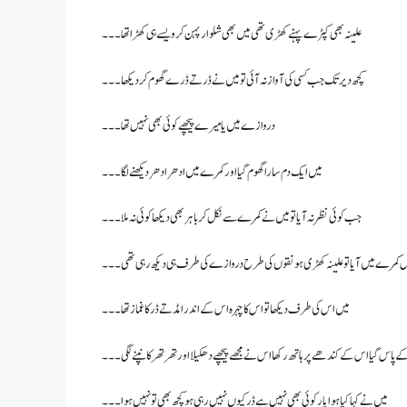
علینہ بھی کپڑے پہنے کھڑی تھی میں بھی شلوار پہن کر ویسے ہی کھڑا تھا۔۔۔
کچھ دیر تک جب کسی کی آواز نہ آئی تو میں نے ڈرتے ڈرے گھوم کر دیکھا۔۔۔
دروازے میں یا میرے پیچھے کوئی بھی نہیں تھا۔۔۔
میں ایک دم سارا گھوم گیا اور کمرے میں ادھر ادھر دیکھنے لگا۔۔۔
جب کوئی نظر نہ آیا تو میں نے کمرے سے نکل کر باہر بھی دیکھا کوئی نہ ملا۔۔۔
س کمرے میں آیا تو علینہ کھڑی ہونقوں کی طرح دروازے کی طرف ہی دیکھ رہی تھی۔۔۔
میں اس کی طرف دیکھا تو اس کا چہرہ اس کے اندر امڈتے ڈر کا غماز تھا۔۔۔
 پاس گیا اس کے کندھے پر ہاتھ رکھا اس نے مجھے پیچھے دھکیلا اور تھر تھر کانپنے لگی۔۔۔
میں نے کہا کیا ہوا یار کوئی بھی نہیں ہے ڈر کیوں نہیں رہی ہو کچھ بھی تو نہیں ہوا۔۔۔