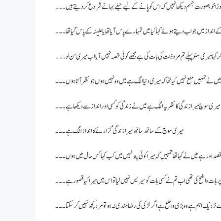
ڑا خوبصورت جسم دیکھا نہیں کہ اس کو پانے کے لیے حیلے بہانے شروع کر دیتے ہیں۔۔۔
 انداز میں جواب دیتے ہوئے کہا کیا میں تمہارے پاس آیا تھا یا علینہ کے پاس گیا تھا۔۔۔
ر کہا میری سنو پہلے تم مرد ذات کی بات کی ہے مجھے کوئی غصہ نہیں آیا اب میری سن لو۔۔۔
 میں نے تمہیں منع نہیں کیا تھا کہ میری دنیا الگ ہے میں وہ نہیں ہوں جو نظر آتا ہوں۔۔۔
میری سوچ میرا زندگی کا نظریہ الگ ہے میں نے زندگی کو کسی اور انداز سے دیکھا ہے ۔۔۔
میری سوچ کے ساتھ ساتھ میرا زندگی گزارنے کا انداز الگ ہے۔۔۔
قصد اور ہے میں نے کہا تھا تمہیں کہ میرا کوئی پتہ نہیں میں کب کہا کس حال میں ہوں۔۔۔
 پر بات واضح کی تھی اب تم نے کسی بات کو سیریس نہیں لیا تو اس میں میرا کیا قصور ہے۔۔۔
زدیک اہم ہے وہ بڑی واضح ہے اگر لڑکی کی رضامندی نہ ہو تو مرد کچھ نہیں کر سکتا۔۔۔