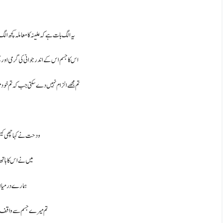
یہ الگ بات ہے کہ علینہ کا معاملہ کچھ 
اس کا جسم اس کے اندر جوانی کی گرمی اور پھ
تم مجھے الزام نہیں دے سکتی جب کہ تم خود 
ودحت نے کہا چھی کیس
میں نے اس کا ہاتھ 
ہمارے درمیان ا
تم میرے جسم سے واقف ہو