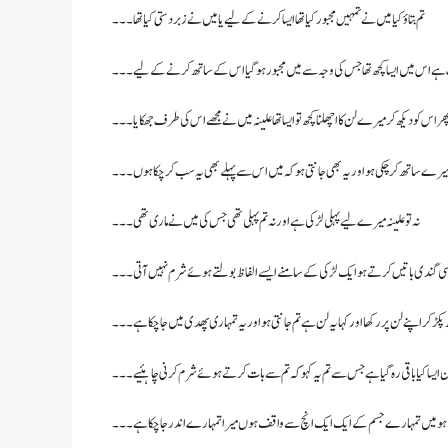
تم بتاؤ کیا میں نے تمہیں مجبور کیا تھا ایسا کرنے کے لیے یا میں نے زبردستی کیا تھا۔۔۔
الگ ہے اس میں ایسا کچھ تھا جس کی وجہ سے میں مجبور ہو گیا اس کے ساتھ کرنے کے لیے۔۔۔
ر اس کو دیکھ کر میرے لن کا اچھلنا کچھ تو ایسا تھا علینہ میں نے مجھے اس کی طرف جھکایا۔۔۔
میرے ساتھ کر چکی ہو اور یہ بھی جانتی ہو کہ میں اس سے پہلے بھی یہ سب کر چکا ہوں۔۔۔
نہ تو علینہ میرے لیے پہلی لڑکی ہے اور نہ تم پہلی تھی جس کی میں نے ماری تھی۔۔۔
ی گندی باتیں کرتے ہو ایک لڑکی کے سامنے ایسے الفاظ بولتے ہوئے شرم نہیں آتی۔۔۔
پکڑ کر اپنے لن پر رکھا اور کہا یہ لن ہے تم جانتی ہو اور یہ تمہاری پھدی میں جا چکا ہے۔۔۔
یسا کیا باقی رہ گیا ہے جس سے تم یہ کہو کہ تم سے بات کرتے ہوئے شرم کرنی چاہئیے۔۔۔
 میں تمہارے جسم کے ایک ایک انچ سے واقف ہوں میرا تمہارے اندر جا چکا ہے ۔۔۔