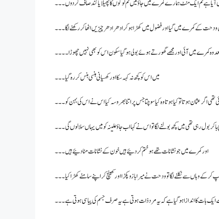
وئی آیا ہے تم ایک منٹ ہمارے کمرے میں جاؤ میں تم لوگوں کا پھیلایا گند صاف کر دوں۔۔۔
ودحت کے کمرے میں گیا اور فضول میں کھڑا ہو کر ادھر ادھر چیزیں اٹھا کر رکھنے لگا۔۔۔
عد وہ کمرے میں آئی اور مجھے گھورتے ہوئے بولی ہو گیا سکون اس کو بھی نہیں چھوڑا۔۔۔۔
میں اس کو کچھ نہ کہہ سکا اور کھسیانی ہنسی ہنس کر رہ گیا۔۔۔
ھی اگر عثمان ہوتا تو کیا ہوتا وہ کیا سوچتا جس پر اتنا بھروسہ کیا اس نے اس کی بہن کو ۔۔۔
ا کر بول رہی تھی میں کچھ بولنے لگا تو اس نے کہا اب جاؤ علینہ کو میں یہاں سلا لوں گی۔۔۔
اور کمرے میں جو نشانات تھے ہو ختم کر دئیے ہیں خون کے نشانات مٹا دئیے ہیں۔۔۔
 کر کے وہاں سے نکلنے لگا تو ودحت نے میرا بازو پکڑا اور کھینچ کر اپنے سامنے کھڑا کیا۔۔۔
جھے ایک بات کا اندازا ہو گیا ہے کہ یہ مرد ذات ہوتی ہے یہ صرف جسم کی پیاسی ہوتی ہے۔۔۔