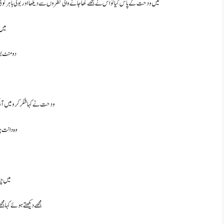
میں ودحت کے پاس گیا تو اس نے مجھے کھا جانے والی نظروں سے دیکھا اور بولی باہر ک
میں 
دو منٹ ب
ودحت نے کہا شکر کرو میں آئی ت
وہ دانت چب
میں چپ
مجھے دیکھتے ہوئے کہا م