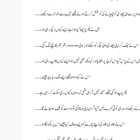
کے اوپر سے ہی پھدی کو چھپانے کی کوشش کرتے ہوئے مجھے عجیب سے انداز سے دیکھا۔۔۔
میں نے پھر پوچھا کیا ہوا ہے ایسے کیوں دیکھ رہی ہو۔۔۔
اس نے جھک کر اپنی پھدی والی جگہ کو دیکھا اور بولی وہ وووہ اور تھر تھر کانپنے لگ گئی۔۔۔
یں اس کے پاس گیا اس کو بیڈ پر بٹھایا اور کہا کچھ بھی نہیں ہوا ایسے کیوں کانپ رہی ہو۔۔۔
اس نے کہا وووہ مجھے ایسے لگ رہا ہے جیسے ۔۔۔
پھر چپ ہو گئی مجھے سمجھ نہیں آ رہی تھی کہ وہ ایسا کیوں ری ایکٹ کر رہی ہے۔۔
 نے دیکھا اور نہ ہی کوئی کمرے میں آیا اگر ایسا چہرہ بناؤ گی تو ودحت کو شک ہو جائے گا۔۔۔
اس نے جلدی جلدی اپنے چہرے کو ایسے صاف کیا جیسے اس پر کچھ لگا ہو۔۔۔