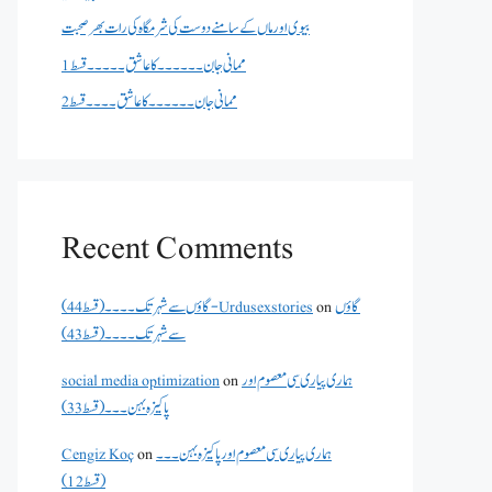
بیوی اور ماں کے سامنے دوست کی شرمگاہ کی رات بھر صحبت
ممانی جان ۔۔۔۔۔۔کا عاشق ۔۔۔۔۔قسط 1
ممانی جان ۔۔۔۔۔۔کا عاشق ۔۔۔۔قسط 2
Recent Comments
گاؤں
on
گاؤں سے شہر تک۔۔۔۔(قسط 44) - Urdusexstories
سے شہر تک۔۔۔۔(قسط 43)
ہماری پیاری سی معصوم اور
on
social media optimization
پاکیزہ بہن۔۔۔(قسط33)
ہماری پیاری سی معصوم اور پاکیزہ بہن۔۔۔
on
Cengiz Koç
(قسط12)