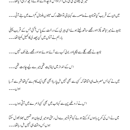
میری چھوٹی سی للی میں اکڑاؤ اس کو چدواتے ہوئے دیکھ کر ہی آیا تھا۔۔۔
میں ان کے قریب گیا تو ناہید نے عاصمہ سے کہا باجی تو ایتھے رک مینوں بلو نال کم اے میں ہنے آئی۔۔۔
ناہید نے میرا ہاتھ پکڑا اور مجھے ساتھ لیتے ہوئے اسی بیری کے درخت کے پاس آ گئی جس کے قریب پہلی
بار ہم نے آپس میں لن پھدی کا کھیل کھیلا تھا۔۔۔
ناہید نے مجھے گلے سے لگایا اور بولی کب سے آئے ہوئے ہو اور مجھے ملے تک نہیں۔۔۔
اس کے انداز میں اپنائیت تھی میرے لیے چاہت تھی۔۔۔
میں نے کہا بس مصروف ہی اتنا تھا کہ کسی سے بھی نہیں مل پا رہا ابھی بھی ایک کام سے گیا تھا شہر سے آ رہا
ہوں۔۔۔
اس نے نروٹھے پن سے کہا اب میں بھی کسی ذمرے میں آتی ہوں۔۔۔
میں نے اس کی کمر پر باہوں کو کستے ہوئے کہا تم تو میرے دل رہتی ہو میری جان ہو تمہیں بھلا بھول سکتا
ہوں بس وقت ہی نہیں مل رہا تھا۔۔۔