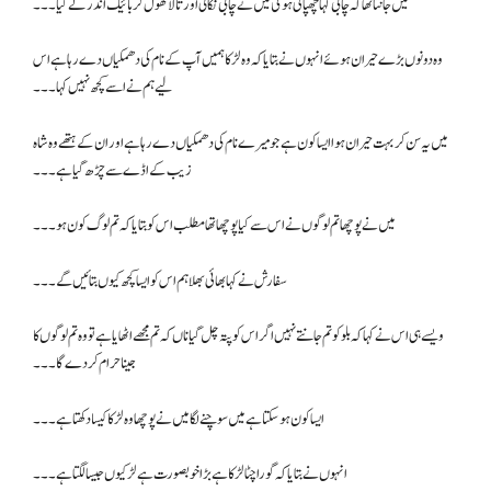
میں جانتا تھا کہ چابی کہا چھپائی ہو گی میں نے چابی نکالی اور تالا کھول کر بائیک اندر لے گیا۔۔۔
وہ دونوں بڑے حیران ہوئے انہوں نے بتایا کہ وہ لڑکا ہمیں آپ کے نام کی دھمکیاں دے رہا ہے اس
لیے ہم نے اسے کچھ نہیں کہا۔۔۔
میں یہ سن کر بہت حیران ہوا ایسا کون ہے جو میرے نام کی دھمکیاں دے رہا ہے اور ان کے ہتھے وہ شاہ
زیب کے اڈے سے چڑھ گیا ہے ۔۔۔
میں نے پوچھا تم لوگوں نے اس سے کیا پوچھا تھا مطلب اس کو بتایا کہ تم لوگ کون ہو۔۔۔
سفارش نے کہا بھائی بھلا ہم اس کو ایسا کچھ کیوں بتائیں گے ۔۔۔
ویسے ہی اس نے کہا کہ بلو کو تم جانتے نہیں اگر اس کو پتہ چل گیا ناں کہ تم مجھے اٹھایا ہے تو وہ تم لوگوں کا
جینا حرام کر دے گا۔۔۔
ایسا کون ہو سکتا ہے میں سوچنے لگا میں نے پوچھا وہ لڑکا کیسا دکھتا ہے۔۔۔
انہوں نے بتایا کہ گورا چٹا لڑکا ہے بڑا خوبصورت ہے لڑکیوں جیسا لگتا ہے۔۔۔