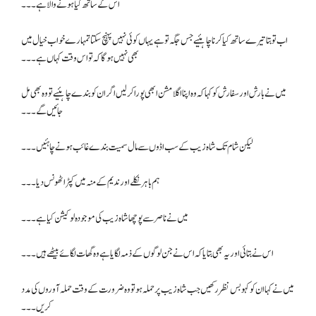
اس کے ساتھ کیا ہونے والا ہے۔۔۔
اب تو بتا تیرے ساتھ کیا کرنا چاہئیے جس جگہ تو ہے یہاں کوئی نہیں پہنچ سکتا تمہارے خواب خیال میں
بھی نہیں ہوگا کہ تو اس وقت کہاں ہے۔۔۔
میں نے بارش اور سفارش کو کہا کہ وہ اپنا اگلا مشن ابھی پورا کر لیں اگر ان کو بندے چاہئیے تو وہ بھی مل
جائیں گے۔۔۔
لیکن شام تک شاہ زیب کے سب اڈوں سے مال سمیت بندے غائب ہونے چاہئیں۔۔۔
ہم باہر نکلے اور ندیم کے منہ میں کپڑا ٹھونس دیا۔۔۔
میں نے ناصر سے پوچھا شاہ زیب کی موجودہ لوکیشن کیا ہے۔۔۔
اس نے بتائی اور یہ بھی بتایا کہ اس نے جن لوگوں کے ذمہ لگایا ہے وہ گھات لگائے بیٹھے ہیں۔۔۔
میں نے کہا ان کو کہو بس نظر رکھیں جب شاہ زیب پر حملہ ہو تو وہ ضرورت کے وقت حملہ آوروں کی مدد
کریں۔۔۔