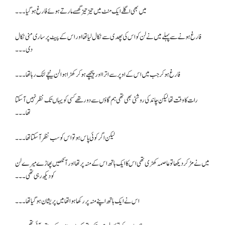
میں بھی اگلے ایک منٹ میں تیز تیز گھسے مارتے ہوئے فارغ ہو گیا ۔۔۔
فارغ ہونے سے پہلے میں نے لن کو اس کی پھدی سے نکال لیا تھا اور اس کے پیٹ پر ساری منی نکال
دی۔۔۔
فارغ ہو کر جب میں اس کے اوپر سے اترا اور پیچھے ہو کر کھڑا ہوا لن نیچے لٹک رہا تھا۔۔۔
رات کا وقت تھا لیکن چاند کی روشنی بھی تھی ہم گاؤں سے دور تھے کسی کو یہاں تک نظر نہیں آ سکتا
تھا۔۔۔
لیکن اگر کوئی پاس ہو تو اس کو سب نظر آ سکتا تھا۔۔۔
میں نے مڑ کر دیکھا تو عاصمہ کھڑی تھی اس کا ایک ہاتھ اس کے منہ پر تھا اور آنکھیں پھاڑے میرے لن
کو دیکھ رہی تھی۔۔۔
اس نے ایک ہاتھ اپنے منہ پر رکھا ہوا تھا میں پریشان ہو گیا تھا۔۔۔