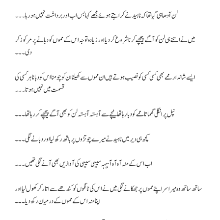
لن آدھا ہی گیا تھا کہ ناہید نے کراہتے ہوئے مجھے کہا بس اب اور برداشت نہیں ہو رہا ۔۔۔
میں نے اتنے ہی لن کو آگے پیچھے کرنا شروع کر دیا اور زیادہ توجہ اس کے مموں کو دبانے پر مرکوز کر
دی۔۔۔
ایسے شاندار ممے بھی کسی کسی کو نصیب ہوتے ہیں ان مموں سے کھیلنا ان کو چومنا اس کو دبانا ہر کسی کی
قسمت میں نہیں ہوتا۔۔۔
نپل پر انگلی گھماتا ممے کو دبا رہا تھا نیچے سے آہستہ آہستہ لن کو بھی آگے پیچھے کر رہا تھا۔۔۔
کچھ ہی دیر میں ناہید نے میرے چوتڑوں پر ہاتھ رکھ لیا اور دبانے لگی ۔۔۔
اب اس کے منہ آہ آہ آہہہہ سییی سییی کی آوازیں بھی آنے لگی تھیں۔۔۔
ساتھ ساتھ وہ میرا سر اپنے مموں پر جھکانے لگی میں نے اس کی ٹانگوں کو کندھے سے اتار کر کھول لیا اور
اپنا منہ اس کے مموں کے درمیان رکھ دیا۔۔۔