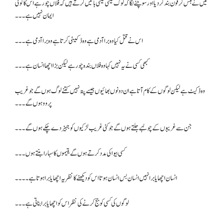
میں نے ہنس کر فون بند کر دیا اور سوچنے لگا کہ لوگ کیسی کیسی باتیں کرتے ہیں کہ فلاں چور ہے اس کا کوئی
ایمان نہیں ہے۔۔۔
اس نے قتل کیا وہ برا آدمی ہے وہ ڈکیٹی کرتا ہے وہ برا آدمی ہے۔۔۔
کبھی کسی نے یہ نہیں کہا وہ فلاں بندہ چور ہے لیکن بڑا اچھا انسان ہے ۔۔۔
وہ ڈکیٹ ہے لیکن لوگوں کے کام آتا ہے ان دونوں بھائیوں جیسے پتہ نہیں کتنے لوگ ہوں گے جو غریب
پروو ہوں گے۔۔۔
جن سے غریبوں کے چولہے جلتے ہوں گے جو کئی غریب لڑکیوں کو جہیز دے چکے ہوں گے۔۔۔
کسی بیوا کی مدد کرتے ہوں گے یتیموں کا سہارا بنتے ہوں۔۔۔
انسان اچھا یا برا نہیں انسان بس انسان ہوتا اس کو دیکھنے کا نظریہ اچھا یا برا ہوتا ہے۔۔۔۔
لوگوں کی کسی کو جج کرنے کی نظر اس کو اچھا یا برا بناتی ہے۔۔۔