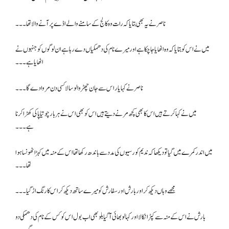
ناصر نے یہ بھی بتایا کہ رات وہ کالج کے سامنے والے اڈے پر آنے والا تھا ۔۔۔
میں نے اس کو بتایا کہ وہ اٹھایا جا چکا ہے اور میرے نام کی دھمکیاں دے رہا ہے ان لوگوں کو جنہوں نے
اٹھایا ہے۔۔۔
ناصر نے کہا یار اس سے جان چھڑوا لو سالا کسی دن مروا دے گا۔۔۔
میں نے کہا کرتے ہیں اس کا بھی کچھ مرنے دیتے ہیں اس کو بھی اس نے ہر بار چوتیاپا کی کھڑا کرنا
ہے۔۔۔
میں اندر کمرے میں گیا تو دیکھا کہ ندیم کو رسیوں کی مدد سے باندھ رکھا تھا اس کے منہ میں کہڑا ٹھونسا ہوا
تھا۔۔۔
مجھے وہاں دیکھ کر اور بارش اور سفارش کو میرے ساتھ دیکھ کر اس کا رنگ اڑ گیا۔۔۔
بارش نے اس کے منہ سے کپڑا نکالا اور کہا لو بھائی آ گیا بلو بھی اب بول اس کو کس کے نام کی دھمکی دو