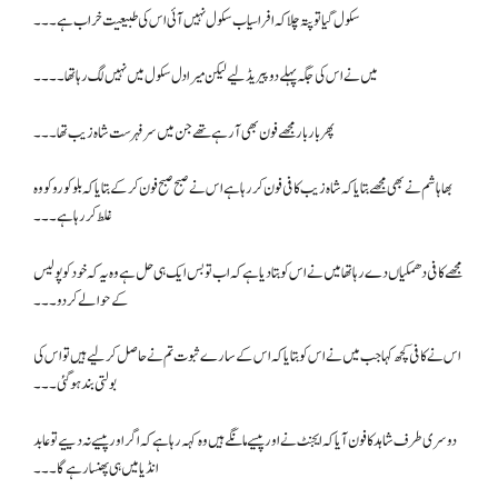
سکول گیا تو پتہ چلا کہ افراسیاب سکول نہیں آئی اس کی طبیعیت خراب ہے۔۔۔
میں نے اس کی جگہ پہلے دو پیریڈ لیے لیکن میرا دل سکول میں نہیں لگ رہا تھا ۔۔۔۔
پھر بار بار مجھے فون بھی آ رہے تھے جن میں سر فہرست شاہ زیب تھا ۔۔۔
بھا ہاشم نے بھی مجھے بتایا کہ شاہ زیب کافی فون کر رہا ہے اس نے صبح صبح فون کرکے بتایا کہ بلو کو روکو وہ
غلط کر رہا ہے۔۔۔
مجھے کافی دھمکیاں دے رہا تھا میں نے اس کو بتا دیا ہے کہ اب تو بس ایک ہی حل ہے وہ یہ کہ خود کو پولیس
کے حوالے کر دو۔۔۔
اس نے کافی کچھ کہا جب میں نے اس کو بتایا کہ اس کے سارے ثبوت تم نے حاصل کر لیے ہیں تو اس کی
بولتی بند ہو گئی۔۔۔
دوسری طرف شاہد کا فون آیا کہ ایجنٹ نے اور پیسے مانگے ہیں وہ کہہ رہا ہے کہ اگر اور پیسے نہ دییے تو عابد
انڈیا میں ہی پھنسا رہے گا۔۔۔