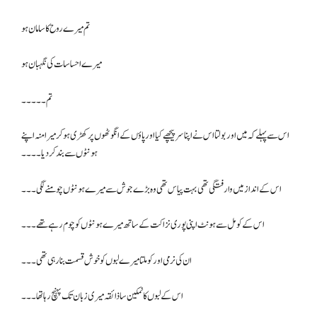
تم میرے روح کا سامان ہو
میرے احساسات کی نگہبان ہو
تم۔۔۔۔۔
اس سے پہلے کہ میں اور بولتا اس نے اپنا سر پیچھے کیا اور پاؤں کے انگوٹھوں پر کھڑی ہو کر میرا منہ اپنے
ہونٹوں سے بند کر دیا۔۔۔۔
اس کے انداز میں وارفتگی تھی بہت پیاس تھی وہ بڑے جوش سے میرے ہونٹوں چومنے لگی۔۔۔
اس کے کومل سے ہونٹ اپنی پوری نزاکت کے ساتھ میرے ہونٹوں کو چوم رہے تھے۔۔۔
ان کی نرمی اور کوملتا میرے لبوں کو خوش قسمت بنا رہی تھی۔۔۔
اس کے لبوں کا نمکین سا ذائقہ میری زبان تک پہنچ رہا تھا ۔۔۔