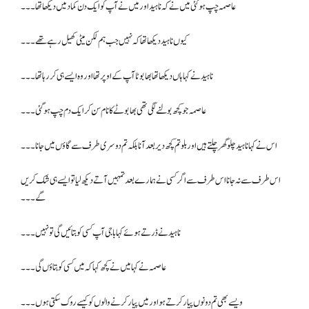
عاصمہ چپ ہو گئی میں نے کہ ناہید اور میں نے آپ کو ایک دن کماد میں دیکھا تھا۔۔۔
کیوں ناہید دیکھا تھا کہ نہیں جب ہم لکن میٹی کھیل رہے تھے۔۔۔
ناہید نے کہا ہاں دیکھا تھا بھا بوٹا آپ کے اوپر تھا اور وہ ایسے ہی کر رہا تھا۔۔۔
عاصمہ جو کچھ بولنے لگی تھی بھا بوٹے کا نام سن کر ایک دم چپ ہو گئی۔۔۔
اس نے کہا ناہید چلو گھر چلتے ہیں اور بلو تم کچھ دیر بعد آنا بلکہ تم دوسری طرف سے گاؤں میں جانا۔۔۔
اس طرف سے نہ جانا اس طرف سے اگر کسی نے ہمارے بعد تمہیں آتے دیکھ لیا تو ایسے ہی شک کریں
گے۔۔۔
ناہید نے ڈرتے ہوئے کہا باجی آپ کسی کو بتائیں گی تو نہیں۔۔۔
عاصمہ نے کہا میں نے کچھ کہا کہ میں کسی کو بتاؤں گی۔۔۔
ویسے بھی تم دونوں پیار کرتے ہو اور میں پیار کرنے والوں کو کیسے روک سکتی ہوں۔۔۔