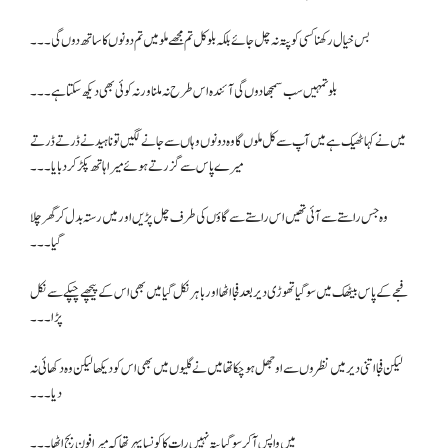
بس خیال رکھنا کسی کو پتہ نہ چل جائے بلکہ بلو کل تم مجھے ملو میں تم دونوں کا ساتھ دوں گی۔۔۔
بلو تمہیں سب سمجھا دوں گی آئندہ اس طرح نہ ملنا ورنہ کوئی بھی دیکھ سکتا ہے۔۔۔
میں نے کہا ٹھیک ہے میں آپ سے کل ملوں گا وہ دونوں وہاں سے جانے لگیں تو ناہید نے ڈرتے ڈرتے
میرے پاس سے گزرتے ہوئے میرا ہاتھ پکڑ کر دبایا۔۔۔
وہ جس راستے سے آئی تھیں اس راستے سے گاؤں کی طرف چل پڑیں اور میں رستہ بدل کر گھر چلا
گیا۔۔۔
فجے کے پاس بیٹھک میں سو گیا تھوڑی دیر بعد فجا اٹھا اور باہر نکل گیا میں بھی اس کے پیچھے چپکے سے نکل
پڑا۔۔۔
لیکن فجا اتنی دیر میں نظروں سے اوجھل ہو چکا تھا میں نے گلیوں میں بھی اس کو دیکھا لیکن وہ دکھائی نہ
دیا۔۔۔
میں واپس آ کر سو گیا پتہ نہیں رات کا کونسا پہر تھا کہ میرا فون بج اٹھا۔۔۔