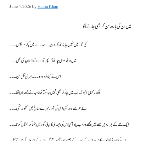
June 4, 2026
by
Hania Khan
میں ان کی بات سن کر بھی جانے لگا
کیونکہ میں نہیں چاہتا تھا کہ وہ میرے بارے میں کچھ سوچیں۔۔۔
میں دو قدم ہی چلا تھا کہ پھر آواز وہ آواز ناہید کی تھی۔۔۔
اس نے کہا بلووووو۔۔۔ میری گل سن۔۔۔
مجھے رکنا پڑا کیونکہ اب میں چاہ کر بھی نہیں جا سکتا تھا ناہید نے مجھے بلایا تھا ۔۔۔
اتنے عرصے بعد بھی اس کی آواز میرے دماغ میں محفوظ تھی۔۔۔
ایک لمحے کے ہزارویں حصے میں مجھے وہ سب یاد آگیا اس کی پھدی کا اپنی گود میں بٹھا کر افتتاح کرنا۔۔۔
اس کی پھدی کا خون نکلنا اور اس کے سیب کے جیسے سرخ ہوتے گال اس کے اناروں کی طرح سخت