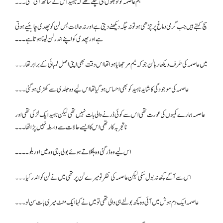
ہم عاصمہ کو تو بھول ہی چکے تھے کہ ناہید اس کے ساتھ آئی تھی۔۔۔
سچ کہتے ہیں جب گرمی دماغ پر چڑھی ہو تو نہ جگہ دیکھنے دیتی ہے اور نہ حالات بس لن کو پھدی چاہئیے ہوتی
ہے اور پھدی کو اپنے اندر لن لینا ہوتا ہے۔۔۔
میں عاصمہ کی طرف دیکھا رہا لن جو کہ نیم مرجھایا ہوا تھا اس وقت بھی اپنی اصل لمبائی کے برابر تھا۔۔۔
عاصمہ کی موجودگی کا شاید ناہید کو بھی احساس ہو گیا تھا اس لیے وہ جلدی سے کھڑی ہو گئی۔۔۔
عاصمہ ہمارے کمیوں کی عورت تھی اس سے کوئی ڈرنے والی بات نہیں تھی لیکن ناہید ایک لڑکی تھی اور
ناتجربہ کار تھی اس کا ایسے حالات سے واسطہ نہیں پڑا تھا۔۔۔
اس لیے وہ ڈر گئی وہ ہلکلاتے ہوئے بولی باجی وہ میں اور بلو ۔۔۔۔
اس سے آگے کچھ نہ بول سکی لیکن عاصمہ کی نظر تو میرے لن پر تھی میں نے لن کو اندر کیا ۔۔۔
عاصمہ ایک دم ہوش میں آئی وہ کچھ بولنے ہی والی تھی تو میں نے کہا ایک منٹ میری بات سن لو۔۔۔