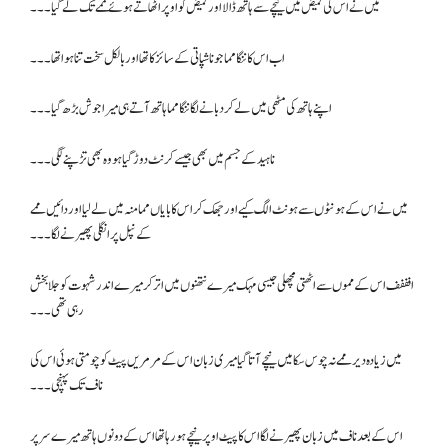
میں نے اس کی قمیض میں نیچے سے ہاتھ ڈالا اور قمیض کو اوپر اٹھاتے ہوئے مممے تک لے گیا ۔۔۔
اب اس کا ننگا مما جو ناشپاتی کے سائز کا تھا اور بالکل سخت تنا ہوا تھا۔۔۔
اپنے ہاتھ کی مٹھی میں لے کر دبانے لگا ننگا مما ہاتھ آتے ہی میرا جوش بڑھ گیا۔۔۔
ناہید کے جسم میں بھی جیسے کرنٹ دوڑ گیا ہو وہ بھی تڑپنے لگی۔۔۔
میں نے اس کے ہونٹوں سے ہونٹ الگ کیے اور جھک کر اس کا بایاں مما منہ میں لے لیا اور دائیں ممے
کے نپل پر انگلی پھیرنے لگا۔۔۔
افففف اس کے مموں سے اٹھتی مچھلی جیسی مہک میرے نتھنوں میں اتر کر میرے اندر شہوت کو جلا بخش
رہی تھی۔۔۔
میں زیادہ دیر ممے نہ چوس سکا میں نیچے آتا گیا میری زبان اس کے مرمریں پیٹ کو چومتی ہوئی اس کی
ناف تک پہنچی ۔۔۔
اس کے بعد ناف میں زبان پھیرنے لگا اس کا پیٹ اوپر نیچے ہو رہا تھا اس کے دونوں ہاتھ میرے سر پر