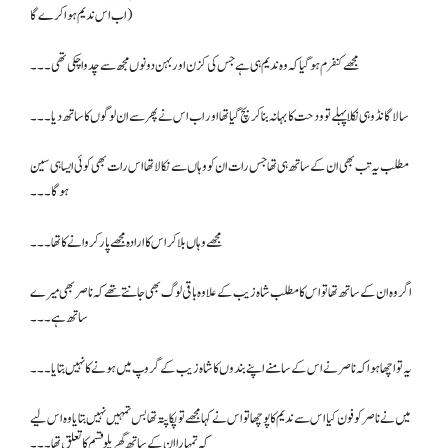
اب اس ندیم ہوا کرے گا)
مجھے کنفرم ہو گیا کہ وہ ندیم ہی ہے جس کی کزن اور بہن دونوں مجھ سے چدوا چکی تھی۔۔۔
سالا گانڈو ہی نکلا پہلے تو ودحت کا بہانہ بنا کر بچ گیا تھا اور اب اس نے پھر سے ان لوگوں کا ساتھ دیا ۔۔۔
مطلب یہ تب بھی ان کے ساتھ ہی تھا جس رات ان کو وہاں سے نکالا تھا اس رات بھی کوئی ایسا ہی سین
ہوگا ۔۔۔
مجھے وہاں بلا کر اس کا ارادہ مجھے پار کروانے کا تھا۔۔۔
اگر وہ ان کے ساتھ تھا تو اس کا مطلب شاہ زیب کے علاوہ باقی لوگ بھی جانتے تھے کہ ناصر بھی میرے
ساتھ ہے۔۔۔
یہ تو اچھا ہوا کہ ناصر نے اس کے سامنے اپنے بندوں کا شاہ زیب کے گروپ میں ہونے کا نہیں بتایا۔۔۔
میں نے ناصر کو فون کیا اس سے ندیم کا پوچھا تو اس نے کہا مجھے تو پکا پتہ تھا بس تمہیں نہیں بتایا وہ اس لیے
کہ تمہارا ان کے ساتھ گھریلو قسم کا تعلق تھا۔۔۔