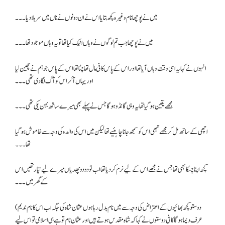
میں نے پوچھا نام وغیرہ کچھ بتایا اس نے ان دونوں نے ناں میں سر ہلا دیا۔۔۔
میں نے پوچھا جب تم لوگوں نے وہاں اٹیک کیا تھا تو یہ وہاں موجود تھا۔۔۔
انہوں نے کہا یہ اسی وقت وہاں آیا تھا اور اس کے پاس کافی مال تھا چٹا تھا اس کے پاس جو ہم نے چھین لیا
اور یہاں آ کر اس کو آگ لگا دی تھی۔۔۔
مجھے یقین ہو گیا تھا یہ وہی گانڈو ہو گا جس نے پہلے بھی میرے ساتھ بہن یکی تھی ۔۔۔
اچھی کے ساتھ مل کر مجھے تبھی اس کو سمجھ جانا چاہئیے تھا لیکن میں اس کی والدہ کی وجہ سے خاموش ہو گیا
تھا۔۔۔
کچھ اپنا چسکا بھی تھا جس نے مجھے اس کے لیے نرم کر دیا تھا اب تو دو دو پھدیاں میرے لیے تیار تھیں اس
کے گھر میں۔۔۔
(دوستو کچھ بھائیوں کے اعتراض کی وجہ سے میں نام بدل رہا ہوں عثمان شاہ کی جگہ اب اس کا نام ندیم
عرف دیما ہو گا کافی دوستوں نے کہا کہ شاہ مقدس ہوتے ہیں اور عثمان نام تو ہے ہی اسلامی تو اس لیے