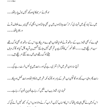
گے۔۔۔
ندیم نے سر جھکا لیا وہ کچھ نہیں بول پا رہا تھا۔۔۔
میں نے کہا دیکھ میں تمہاری کر حرکت جانتا ہوں میں یہ بھی جانتا ہوں اچھی کو بھی میرے خلاف تو نے
ورغلایا تھا۔۔۔۔
شیدے کو بھی شاہ زیب کے ساتھ تونے ملوایا تھا اب شیدے مر چکا ہے اس کے ساتھ جو بھی لوگ تھے
سب مر چکے ہیں۔۔۔۔اگلا نمبر کس کا لگتا ہے یہ تم بھی نہیں جانتے تمہیں یہ تو پتہ چل گیا ہوگا کہ وہاں
جتنے لوگ تھے ان میں سے کتنے مر چکے ہیں۔۔۔
آج سارا دن شہر میں افراتفری رہے گی اور رات میں پولیس الرٹ رہے گی ۔۔۔
رات پھر وہی سب کچھ ہوگا لیکن اب شہر کے باہر ہوگا کیونکہ شہر میں جو کام تھا وہ رات مکمل ہو چکا۔۔۔
تمہارا یار شاہ زیب اب منتیں کر رہا ہے فون پر فون کر رہا ہے۔۔۔
اس کو میں نے کل ہی بتا دیا تھا کہ اس کا حساب کتاب خراب کرنے والا ہوں اس کو سمجھ نہیں آئے گی کہ