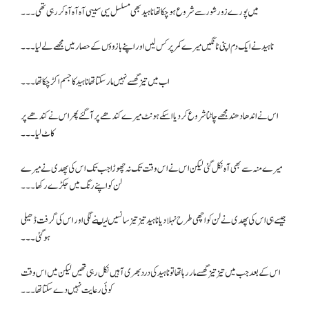
میں پورے زور شور سے شروع ہو چکا تھا ناہید بھی مسلسل سیی سییی آہ آہ آہ کر رہی تھی۔۔۔
ناہید نے ایک دم اپنی ٹانگیں میرے کمر پر کس لیں اور اپنے بازوؤں کےحصار میں مجھے لے لیا۔۔۔
اب میں تیز گھسے نہیں مار سکتا تھا ناہید کا جسم اکڑ چکا تھا۔۔۔
اس نے اندھا دھند مجھے چاٹنا شروع کر دیا ا سکے ہونٹ میرے کندھے پر آ گئے پھر اس نے کندھے پر
کاٹ لیا۔۔۔
میرے منہ سے بھی آہ نکل گئی لیکن اس نے اس وقت تک نہ چھوڑا جب تک اس کی پھدی نے میرے
لن کو اپنے رنگ میں جکڑے رکھا۔۔۔
جیسے ہی اس کی پھدی نے لن کو اچھی طرح نہلا دیا ناہید تیز تیز سانسیں لیںنے لگی اور اس کی گرفت ڈھیلی
ہو گئی۔۔۔
اس کے بعد جب میں تیز تیز گھسے مار رہا تھا تو ناہید کی درد بھری آہیں نکل رہی تھیں لیکن میں اس وقت
کوئی رعایت نہیں دے سکتا تھا۔۔۔