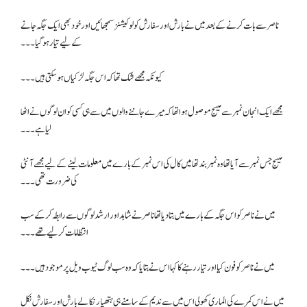
ناصر سے بات کرنے کے بعد میں نے بارش اور سفارش کو لوکیشنز سمجھائیں اور خود بھی ایک جگہ جانے
کے لیے تیار ہو گیا ۔۔۔
کیونکہ مجھے شک تھا کہ اس جگہ لڑکیاں ہو سکتی ہیں۔۔۔
مجھے ایک انجان نمبر سے میسج موصول ہوا تھا کہ میرے جاننے والوں میں سے ہی کسی کو ان لوگوں نے اٹھا
لیا ہے۔۔۔
میسج جس نمبر سے آیا تھا وہ نمبر بند تھا میں کال کی اس نمبر کے بارے میں معلومات لینے کے لیے مجھے آنٹی
کی ضرورت تھی۔۔۔
میں نے ناصر کو اس جگہ کے بارے میں بتا دیا تھا ناصر نے شاہد اور ارشد لوگوں سے رابطہ کرکے سب
انتظامات کر لیے تھے۔۔۔
میں نے ناصر کو فون کیا اور تیار رہنے کا کہا اس نے بتایا کہ وہ سب لوگ ٹیوب ویل پر موجود ہیں۔۔۔
میں نے اس کمرے کی الماری کھولی اس میں سے ندیم کے سامنے ہی ہتھیار نکالے بارش اور سفارش نکل