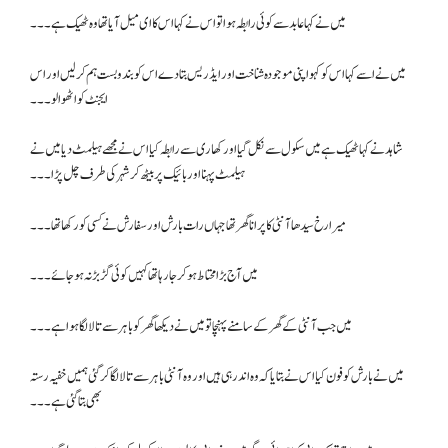
میں نے کہا عابد سے کوئی رابطہ ہوا تو اس نے کہا اس کا ای میل آیا تھا وہ ٹھیک ہے۔۔۔
میں نے اسے کہا اس کو کہو اپنی موجودہ شناخت اور ایڈریس بتا دے اس کو بندوبست ہم کر لیں اور اس
ایجنٹ کو اٹھوا لو۔۔۔
شاہد نے کہا ٹھیک ہے میں سکول سے نکل گیا اور کھاری سے رابطہ کیا اس نے مجھے ہیلمٹ دیا میں نے
ہیلمٹ پہنا اور بائیک پر بیٹھ کر شہر کی طرف چل پڑا۔۔۔
میرا رخ سیدھا آنٹی کا پرانا گھر تھا جہاں رات بارش اور سفارش نے کسی کو رکھا تھا۔۔۔
میں آج بڑا محتاط ہو کر جا رہا تھا کہیں کوئی گڑ بڑ نہ ہو جائے۔۔۔
میں جب آنٹی کے گھر کے سامنے پہنچا تو میں نے دیکھا گھر کو باہر سے تالا لگا ہوا ہے۔۔۔
میں نے بارش کو فون کیا اس نے بتایا کہ وہ اندر ہی ہیں اور وہ آنٹی باہر سے تالا لگا کر گئی ہمیں خفیہ رستہ
بھی بتا گئی ہے۔۔۔