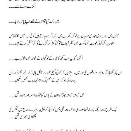
اکڑے ہوئے ممے۔۔۔
میں رک گیا تو اس نے مجھے اپنے پاس بلایا۔۔۔
گاؤں میں رات بڑی جلدی ہو جاتی ہے لوگ گھروں میں دبک کر سو جاتے ہیں کوئی باہر نہیں نکلتا خاص
طور پر اگر کوئی عورت کسی کھیت میں نظر آ جائے تو کنی کترا کر گزرنے کی کوشش کرتے ہیں۔۔۔
ابھی بھی یہ سب کچھ گاؤں کے لوگوں کے خون میں شامل ہے۔۔۔
بس کچھ گھٹیا لوگ ایسے مواقعوں کی تار میں رہتے ہیں کہ کوئی اکیلی عورت جنگل پانی کے لیے نکلے تو وہ اس
پر حاوی ہو کر اس کے جسم کی رعنائیوں سے کھیل سکیں۔۔۔
میں آہستہ آہستہ چلتا ہوا ان کے پاس گیا تو وہ عاصمہ اور ناہید تھی۔۔۔
ایک طرح سے دیکھا جائے تو عاصمہ ہی وہ عورت تھی جس کو دیکھ کر پہلی بار میرے دماغ میں سیکس کی
پھلجھڑی ابھری تھی۔۔۔