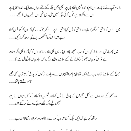
جو نام آپ نے بتایا ہے اس نام کا بندہ نہیں تھا وہاں پر ابھی جس جگہ گئے تھے وہاں سے ایک بندہ اٹھایا ہے
اس سے اگلوانا ہے لیکن کوئی جگہ نہیں مل رہی تھی اس لیے یہاں آ گئے۔۔۔۔
میں نے ان کو آنٹی کے گھر کا بتایا اور آنٹی کو فون کیا آنٹی نے پرانے گھر کا کہا اور کہا کہ ان کو کہو جس کو لا
رہے ہیں اس کی آنکھوں پر پٹی باندھ کر لائیں۔۔۔
میں پھر بارش سے رابطہ کیا اس کو سب سمجھایا اور ایڈریس بھی بتا دیا ساتھ اس کو کہا کہ ابھی اگر وقت
ہے تو اس کو وہاں چھوڑ کر کالج کے کے سامنے والی بلڈنگ میں جاو وہاں کافی مال ملے گا۔۔۔
کالج کے سامنے شاہ زیب نے ایک ٹھکانا بنایا ہوا تھا جہاں سے وہ پاوڈر لڑکوں کو سپلائی کرتا تھا یہ بھی مجھے
ناصر نے بتایا تھا۔۔۔
وہ سمجھ گئے اور وہاں سے نکل گئے ہنی کے بھائی نے فون کیا اور شکریہ ادا کیا اور کہا کہ انہوں نے پیسے
نہیں لیے بلکہ مجھے دو بیگ دے کر گئے ہیں۔۔۔
ساتھ کہا ہے کہ ایک بیگ کسی غریب کو دے دینا اور دوسرا ہماری امانت ہے۔۔۔