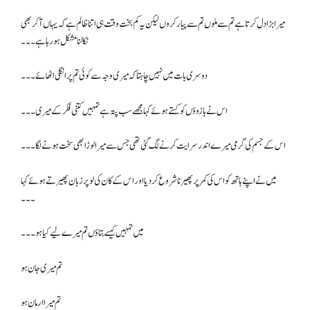
میرا بڑا دل کرتا ہے تم سے ملوں تم سے پیار کروں لیکن یہ کم بخت وقت ہی اتنا ظالم ہے کہ یہاں آ کر بھی
نکالنا مشکل ہو رہا ہے۔۔۔
دوسری بات میں نہیں چاہتا کہ میری وجہ سے کوئی تم پر انگلی اٹھائے۔۔۔
اس نے بازوؤں کو کستے ہوئے کہا مجھے سب پتہ ہے تمہیں کتنی فکر کے میری۔۔۔
اس کے جسم کی گرمی میرے اندر سرایت کرنے لگ گئی تھی جس سے میرا لوڑا بھی سخت ہونے لگا۔۔۔
میں نے اپنے ہاتھ کو اس کی کمر پر پھیرنا شروع کر دیا اور اس کے کان کی لو پر زبان پھیرتے ہوئے کہا
۔۔۔
میں تمہیں کیسے بتاؤں تم میرے لیے کیا ہو ۔۔۔
تم میری جان ہو
تم میرا ارمان ہو