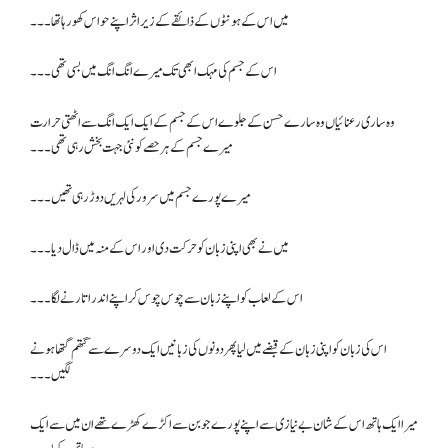
میں اس کے ہونٹوں کے ذائقے کے زیر اثر اپنے حواس کھو رہا تھا۔۔۔
اس کے جسم کی مہک ابھی تک میرے انگ انگ میں بسی تھی۔۔۔
وہ ساری رعنائیاں وہ سارے حسن کے جلوے اس کے جسم کے ایک ایک انگ سے اٹھتی حرارت
میرے جسم کے ہر حصے کو نئی جہت بخش رہی تھی۔۔۔
میرے پورے جسم میں سرور کی لہریں دوڑ رہی تھیں۔۔۔
میں نے بھی اپنی زبان کو حرکت دی اور اس کے منہ میں ڈال دیا ۔۔۔
اس کے لعاب کو اپنے زبان سے چوس چوس کر اپنے اندر اتارنے لگا۔۔۔
اس کی زبان کو اپنی زبان کے قبضے میں لیا پھر دونوں کی زبانیں ایک دوسرے سے گتھم گتھا ہونے
لگیں۔۔۔
میرا ایک ہاتھ اس کے شان بے نیازی سے اپنے پورے جوبن سے اکڑے کھڑے تھے ان میں سے ایک