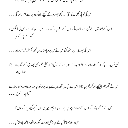
میں نے کو پھدی کی موری میں سیٹ کیا اور اس پر دباؤ بڑھانے لگا۔۔۔
لن کی ٹوپی کچھ اپنی سختی اور کچھ پھدی کے گیلے پن کی وجہ سے اندر ہو گئی۔۔۔
اس کے بعد میں نے لن سے ہاتھ ہٹا کر اس کے ممے پر رکھا اور دوسرے ہاتھ سے اس کی ٹانگوں کو
کندھے پر رکھ لیا۔۔۔
اس کی پھدی اوپر اٹھ گئی میں نے لن پر دباؤ ڈال دیا لن پھسل کر اندر ہوا۔۔۔
لن ٹوپی سے کچھ آگے تک اندر ہوا تو ناہید کے منہ سے آہ آہ کی آواز نکلی مجھے بھی پھدی کے تنگ ہونے کا
احساس ہوا۔۔۔
میں نے تھوڑا سا پیچھے ہو کر پھر دباؤ ڈالا اس نے ایک ہاتھ میرے پیٹ پر رکھ لیا اور بولی بلو درد ہو رہی ہے
آرام نال کریں۔۔۔
میں نے آگے جھک کر اس کے ہونٹ چوم لیے اور بولا جیسے میری جان کہے گی ویسے کروں گا۔۔۔
میں دباؤ بڑھاتا گیا ممے دباتا گیا ہونٹ بھی ساتھ ساتھ چومتا گیا۔۔۔