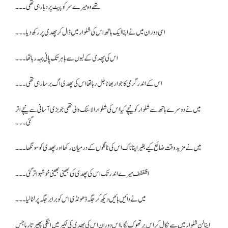
تھے وہ میرے سر کو پیٹ پر دبا رہی تھی۔۔۔
اسی دوران میں نے اپنا ایک ہاتھ اس کی شلوار میں ڈال کر پھدی پر رکھ دیا۔۔۔
اس کی پھدی کے لبوں سے باہر تک پانی بہہ رہا تھا۔۔۔
اس کے اندر گرمی کا جوار بھاٹا جل رہا تھا اس کی پھدی اگ برسا رہی تھی۔۔۔
میں نے دوسرے ہاتھ سے شلوار کو نیچے کیا اس کی شلوار الاسٹک والی تھی جو بڑی آسانی سے نیچے اتر
گئی۔۔۔
میں نے مزید وقت ضائع کیے بغیر اپنا ناک اس کی ٹانگوں کے درمیان رکھا اور پھدی کو سونگھا۔۔۔
اففففف میرے اندر تک اس کی پھدی کی بھینی بھینی خوشبو اتر گئی۔۔۔
میں نے دائیں بائیں دیکھ کر جگہ ڈھونڈی اس کو برابر جگہ پر لٹا لیا۔۔۔
اپنا لن شلوار میں سے نکال کر اس پر تھوک لگایا اس دوران اس کی پھدی کی لکیر میں انگلی پھیرتا رہا جس