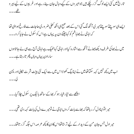
تاریخ میں کئی ایسے لوگ گزر چکے ہیں جو امیروں کے کیے وبال جان بنے رہے اور غریبوں کے لیے ہیرو
تھے۔۔۔
ایسے ہی سوچتےسوچتے میری آنکھ لگ گئی اس کے بعد صبح ہی انکھ کھلی ضروری حاجات سے فارغ ہوا ہی تھا
کہ ابا جی نے بھا ہاشم کو کہا جتنے دن یہ یہاں ہے اس کو سکول لے جایا کرو۔۔۔
میں نے بھا کی طرف دیکھا بھا نے آنکھ سے اشارہ کیا اور ابا جی کہا ٹھیک ہے ابا جی آج سے ہی لے جاتا ہوں
سارا دن یہاں وہاں پھرتا رہتا ہے۔۔۔
اب میں کچھ نہیں کہہ سکتا تھا میں نے اپنا بیگ کھولا اس میں سے ایک نئی پینٹ شرٹ نکالی اور پہن
لی۔۔۔
اچھے سے تیار شیار ہو کر بھا کے ساتھ بائیک پر سکول چلا گیا۔۔۔
میرا تو اپنا دل کر رہا تھا کہ بھا سے بات کروں اباجی نے تو میرے دل کی بات کہہ دی تھی۔۔۔
میرا دل جس جان من کے دیدار کے لیے ترستا تھا اس کا دن کا کچھ عرصہ اس جگہ گزرتا تھا۔۔۔