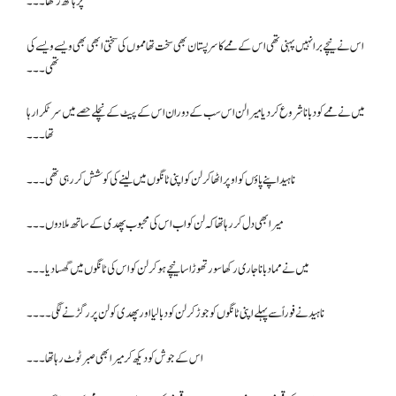
پر ہاتھ رکھا۔۔۔
اس نے نیچے برا نہیں پہنی تھی اس کے ممے کا سرپستان بھی سخت تھا مموں کی سختی ابھی بھی ویسے ویسے کی
تھی۔۔۔
میں نے ممے کو دبانا شروع کر دیا میرا لن اس سب کے دوران اس کے پیٹ کے نچلے حصے میں سر ٹکرا رہا
تھا۔۔۔
ناہید اپنے پاؤں کو اوپر اٹھا کر لن کو اپنی ٹانگوں میں لینے کی کوشش کر رہی تھی۔۔۔
میرا بھی دل کر رہا تھا کہ لن کو اب اس کی محبوب پھدی کے ساتھ ملا دوں۔۔۔
میں نے مما دبانا جاری رکھا سور تھوڑا سا نیچے ہو کر لن کو اس کی ٹانگوں میں گھسا دیا۔۔۔
ناہید نے فوراً سے پہلے اپنی ٹانگوں کو جوڑ کر لن کو دبا لیا اور پھدی کو لن پر رگڑنے لگی۔۔۔۔
اس کے جوش کو دیکھ کر میرا بھی صبر ٹوٹ رہا تھا ۔۔۔