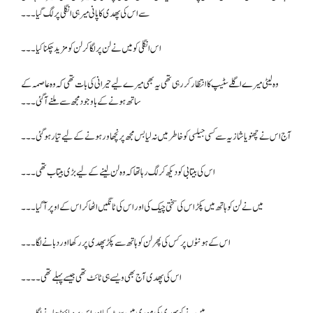
سے اس کی پھدی کا پانی میرہی انگلی پر لگ گیا۔۔۔
اس انگلی کو میں نے لن پر لگا کر لن کو مزید چکنا کیا۔۔۔
وہ لیٹی میرے اگلے سٹیپ کا انتظار کر رہی تھی یہ بھی میرے لیے حیرانی کی بات تھی کہ وہ عاصمہ کے
ساتھ ہونے کے باوجود مجھ سے ملنے آ گئی ۔۔۔
آج اس نے چھنو یا شازیہ سے کسی جیلسی کو خاطر میں نہ لیا بس مجھ پر نچھاور ہونے کے لیے تیار ہو گئی۔۔۔
اس کی بیتابی کو دیکھ کر لگ رہا تھا کہ وہ لن لینے کے لیے بڑی بیتاب تھی۔۔۔
میں نے لن کو ہاتھ میں پکڑ اس کی سختی چیک کی اور اس کی ٹانگیں اٹھا کر اس کے اوپر آ گیا۔۔۔
اس کے ہونٹوں پر کس کی پھر لن کو ہاتھ سے پکڑ پھدی پر رکھا اور دبانے لگا۔۔۔
اس کی پھدی آج بھی ویسے ہی ٹائٹ تھی جیسے پہلے تھی۔۔۔۔