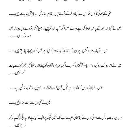
ہنی کے بھائی کا فون تھا اس نے کہا دو لڑکے آئے ہیں اپنا نام سفارش اور بارش بتا رہے ہیں۔۔۔
میں نے کہا ہاں ان کے پاس جو فائل ہے وہ لے لیں اگر آپ ان کو پیسے دینا چاہئیں تو دے دیں ورنہ میں
سب کر لوں ۔۔۔۔
اس نے کہا بات وہ نہیں ہے ان کے ساتھ ایک اور آدمی ہے جس کو وہ چھپانا چاہتے ہیں۔۔۔
میں نے اس وقت وہ کہاں ہیں باہر تو نہیں کھڑے اگر باہر ہیں تو ان کو پہلے اندر بٹھائیں پھر مجھ سے بات
کروائیں۔۔۔
اس نے بتایا کہ ان کو بٹھا لیا ہے لیکن جس کو وہ اٹھا کر لائے ہیں وہ شدید زخمی ہے ۔۔۔
میں نے کہا ان سے بات کروائیں ۔۔۔
میری بارت بارش سے ہوئی اس نے کہا بھائی ہم نے اب تک تین جگہ پر اٹیک کیا ہے اور پانچ لوگ پار کر
دئیے ہیں۔۔۔