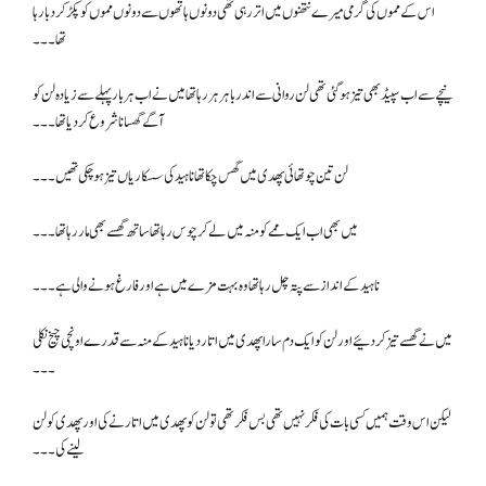
اس کے مموں کی گرمی میرے نتھنوں میں اتر رہی تھی دونوں ہاتھوں سے دونوں مموں کو پکڑ کر دبا رہا
تھا۔۔۔
نیچے سے اب سپیڈ بھی تیز ہو گئی تھی لن روانی سے اندر باہر ہر رہا تھا میں نے اب ہر بار پہلے سے زیادہ لن کو
آگے گھسانا شروع کر دیا تھا۔۔۔
لن تین چوتھائی پھدی میں گھس چکا تھا ناہید کی سسکاریاں تیز ہو چکی تھیں ۔۔۔
میں بھی اب ایک ممے کو منہ میں لے کر چوس رہا تھا ساتھ گھسے بھی مار رہا تھا۔۔۔
ناہید کے انداز سے پتہ چل رہا تھا وہ بہت مزے میں ہے اور فارغ ہونے والی ہے۔۔۔
میں نے گھسے تیز کر دئیے اور لن کو ایک دم سارا پھدی میں اتار دیا ناہید کے منہ سے قدرے اونچی چیخ نکلی
۔۔۔
لیکن اس وقت ہمیں کسی بات کی فکر نہیں تھی بس فکر تھی تو لن کو پھدی میں اتارنے کی اور پھدی کو لن
لینے کی۔۔۔