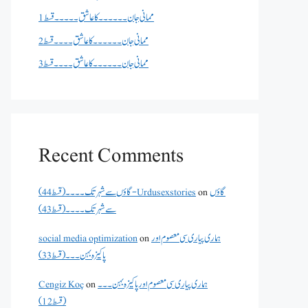
ممانی جان ۔۔۔۔۔۔کا عاشق ۔۔۔۔۔قسط 1
ممانی جان ۔۔۔۔۔۔کا عاشق ۔۔۔۔قسط 2
ممانی جان ۔۔۔۔۔۔کا عاشق ۔۔۔۔قسط 3
Recent Comments
گاؤں
on
گاؤں سے شہر تک۔۔۔۔(قسط 44) - Urdusexstories
سے شہر تک۔۔۔۔(قسط 43)
ہماری پیاری سی معصوم اور
on
social media optimization
پاکیزہ بہن۔۔۔(قسط33)
ہماری پیاری سی معصوم اور پاکیزہ بہن۔۔۔
on
Cengiz Koç
(قسط12)