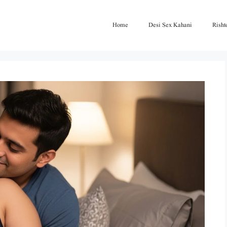
Home
Desi Sex Kahani
Risht