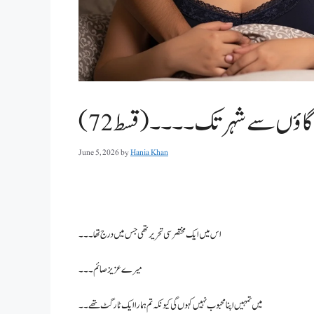
اؤں سے شہر تک ۔۔۔۔(قسط 72)
June 5, 2026
by
Hania Khan
اس میں ایک مختصر سی تحریر تھی جس میں درج تھا۔۔۔
میرے عزیز صائم۔۔۔
میں تمہیں اپنا محبوب نہیں کہوں گی کیونکہ تم ہمارا ایک ٹارگٹ تھے۔۔