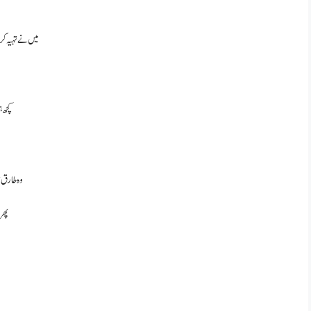
میں نے تہیہ کر 
کچھ ہ
وہ طارق ت
پھر 