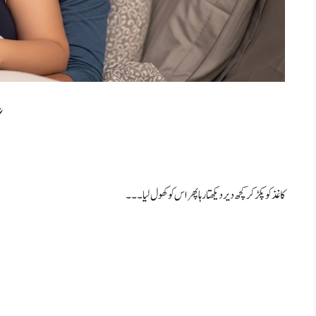
گ
کاغذ کو پکڑ کر کچھ دیر دیکھتا رہا پھر اس کو کھول لیا۔۔۔