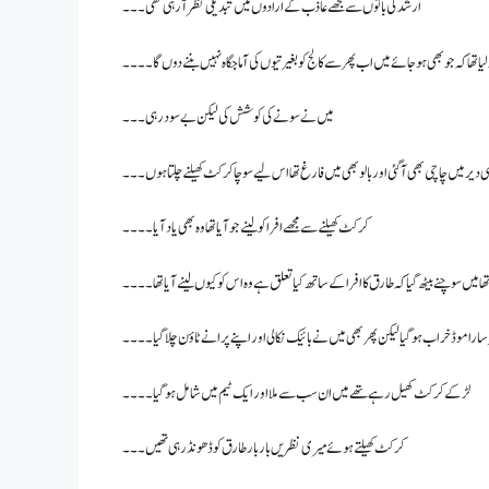
ارشد کی باتوں سے مجھے عاذب کے ارادوں میں تبدیلی نظر آ رہی تھی۔۔۔
لیا تھا کہ جو بھی ہو جائے میں اب پھر سے کالج کو بغیرتیوں کی آماجگاہ نہیں بننے دوں گا۔۔۔۔
میں نے سونے کی کوشش کی لیکن بے سود رہی۔۔۔
ی دیر میں چاچی بھی آ گئی اور بالو بھی میں فارغ تھا اس لیے سوچا کرکٹ کھیلنے چلتا ہوں۔۔۔
کرکٹ کھیلنے سے مجھے افرا کو لینے جو آیا تھا وہ بھی یاد آیا۔۔۔۔
ھا میں سوچنے بیٹھ گیا کہ طارق کا افرا کے ساتھ کیا تعلق ہے وہ اس کو کیوں لینے آیا تھا۔۔۔۔
سارا موڈ خراب ہو گیا لیکن پھر بھی میں نے بائیک نکالی اور اپنے پرانے ٹاؤن چلا گیا۔۔۔۔
لڑکے کرکٹ کھیل رہے تھے میں ان سب سے ملا اور ایک ٹیم میں شامل ہو گیا۔۔۔۔
کرکٹ کھیلتے ہوئے میری نظریں بار بار طارق کو ڈھونڈ رہی تھیں۔۔۔