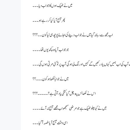
میں نے ٹھیک ہوں کا جواب دیا۔۔۔
پھر میسج آیا کیا کر رہے ہو۔۔۔
اب مجھ سے رہا نہ گیا میں نے جواب دینے کی بجائے پوچھ ہی لیا کون۔۔؟؟؟
جو جواب آیا وہ کچھ یوں تھا۔۔۔۔
پ کی اب ہمیں کہاں یاد رکھیں گے کہیں اور لگ لی ہو گی آپ پر تو کئی مرتی ہوں گی۔۔۔
میں نے جواباً لکھا ہو کون ۔۔۔؟؟
اس نے لکھا بس پتہ چل گیا کتنی یاد آتی ہے؟۔۔۔۔۔؟؟؟
میں نے کہا چلو ٹھیک ہے جو مرضی سمجھو اب مجھے میسج نہ آئے۔۔۔۔
اسی وقت میسج آیا غصہ آ گیا۔۔۔