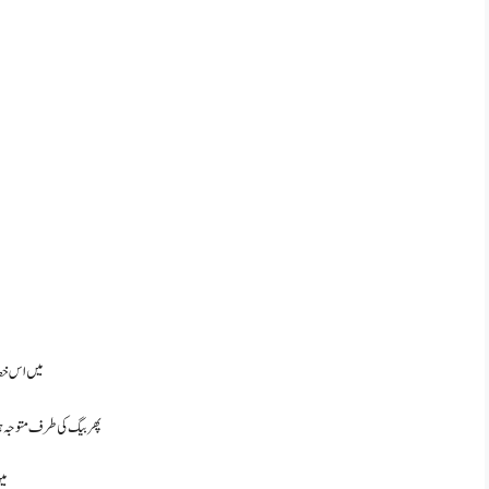
میں اس خط ک
پھر بیگ کی طرف متوجہ ہ
می