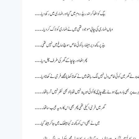
بیگ کو اٹھا کر اندر بیڈ روم میں گیا اور الماری میں رکھ دیا ۔۔۔
وہاں الماری کی چابی موجود تھی میں نے الماری کو لاک کر دیا۔۔۔۔
بیڈ پر کچھ دیر بیٹھا رہا کوئی خاص سوچ دماغ میں نہیں تھی۔۔۔
پھر اٹھا اور چاچا کے گھر کی طرف چل دیا۔۔۔
 بدلے گھر میں کوئی خاص دل نہیں لگ رہا تھا میں نے کھانا کھایا مجھے فرحی نے کھانا دیا۔۔۔
 پر بھی بارہ بجے ہوئے تھے چاچی کا کوئی اتہ پتہ نہیں تھا بالو بھی نظر نہیں آ رہا تھا ۔۔۔۔
گھر میں فرحی اکیلی تھی پھر بھی اس کا رویہ عجیب سا تھا ۔۔۔۔
میں نے بھی اس کو کچھ نہ کہا بیٹھک میں جا کر بیٹھ گیا۔۔۔