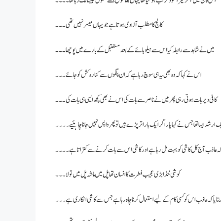
اس کالج میں آ کر میرا موڈ خراب ہو گیا تھا یہاں کا ماحول مجھے سکول جیسا لگ رہا تھا۔۔۔۔
کالج کا مطلب آزادی ہوتا ہے جو یہاں میسر نہیں تھی۔۔۔
میں نے شاہد سے رابطہ کیا اس سے ہیلو ہائے کے بعد مستقبل کے بارے میں پوچھا۔۔۔
اس نے کہا کہ وہ بھی یہ ہی سوچ رہا ہے کہ ان پنگوں سے کنارہ کش کو جائے۔۔۔
کافی دیر بات ہوتی رہی پھر میں نے ناصر سے بات کی اس نے بھی کچھ ایسی ہی بات کی ۔۔۔
 ارشد ایسا تھا جس نے کہا یار اگر ایک بار اتر پڑے ہیں تو پھر واپس نہیں جانا چاہئیے۔۔۔۔
ی کہ عاذب آج کل کاشی کو بہت مل رہا ہے اور کاشی اس سے بات کرنے سے کتراتا ہے۔۔۔۔
کوشی ٹنڈا بڑی عجیب فطرت کا انسان تھا پل میں ماشہ پل میں تولا ۔۔۔
یا کہ عاذب اس کو کسی کام کے لیے استعمال کرنا چاہ رہا ہے جس سے کاشی انکاری ہے۔۔۔