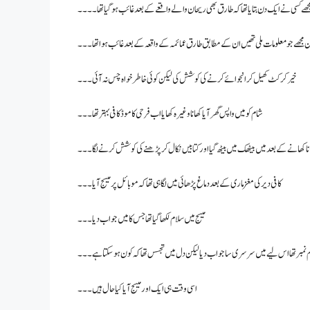
مجھے کسی نے ایک دن بتایا تھا کہ طارق بھی ریحان والے واقعے کے بعد غائب ہو گیا تھا۔۔۔۔
ن مجھے جو معلومات ملی تھیں ان کے مطابق طارق عمائمہ کے واقعہ کے بعد غائب ہوا تھا۔۔۔
خیر کرکٹ کھیل کر انجوائے کرنے کی کوشش کی لیکن کوئی خاطر خواہ چس نہ آئی۔۔۔
شام کو میں واپس گھر آیا کھانا وغیرہ کھایا اب فرحی کا موڈ کافی بہتر تھا ۔۔۔
نا کھانے کے بعد میں بیٹھک میں بیٹھ گیا اور کتابیں نکال کر پڑھنے کی کوشش کرنے لگا ۔۔۔
کافی دیر کی مغز ماری کے بعد دماغ پڑھائی میں لگا ہی تھا کہ موبائل پر میسج آیا۔۔۔
میسج میں سلام لکھا گیا تھا جس کا میں جواب دیا۔۔۔
 نمبر تھا اس لیے میں سرسری سا جواب دیا لیکن دل میں تجسس تھا کہ کون ہوسکتا ہے۔۔۔
اسی وقت ہی ایک اور میسج آیا کیا حال ہیں۔۔۔