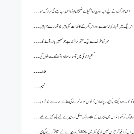
اس ٹارگٹ کے لیے اب اور پیادہ آ گیا ہے تمہیں ایڈوانس باپ بننے کی مبارک ہو ۔۔۔
اس بیگ میں تمہاری امانت ہے اور اس گھر کے کاغذات بھی ہیں جو تمہارے نام ہیں۔۔۔
میری طرف سے ایک حقیر سا تحفہ ہے جو تمہیں پسند آئے گا۔۔۔۔
کبھی زندگی میں آمنا سامنا ہوا تو اچھے سے ملوں گی۔۔۔
فقط۔۔۔۔
شمیم۔۔۔
و غور سے دیکھتا رہا کئی بار پڑھا اس کو خود پر سوار کرنے کی بجائے دوبارہ سے بند کر دیا۔۔۔
وا بیگ کو کھولا تو اس میں پیسوں کے علاوہ ایک پسٹل اور میرے لیے کچھ کپڑے تھے۔۔۔
ں اس کو دیکھ کر حیران نہیں تھا کیونکہ میں جانتا تھا کہ وہ میرے لیے اتنا تو کرے گی ہی۔۔۔