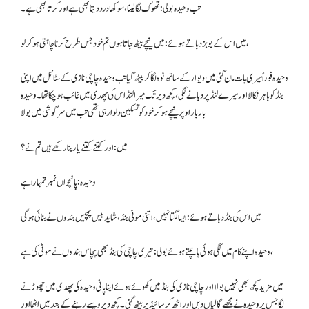
تب وحیدہ بولی: تھوک لگا لینا، سوکھا درد دیتا بھی ہے اور کرتا بھی ہے۔
میں اس کے بوبز دباتے ہوئے: میں نیچے بیٹھ جاتا ہوں تم خود جس طرح کرنا چاہتی ہو کرلو،
وحیدہ فوراً میری بات مان گئی میں دیوار کے ساتھ ٹوہ لگا کر بیٹھ گیا تب وحیدہ چاچی نازی کے سٹائل میں اپنی
بنڈ کو باہر نکالا اور میرے لنڈ پر دبانے لگی، کچھ دیر تک میرا لنڈ اس کی پھدی میں غائب ہوچکا تھا۔ وحیدہ
بار بار اوپر نیچے ہو کر خود کو تسکین دلوارہی تھی تب میں سرگوشی میں بولا
میں: اور کتنے کتنے یار بنا رکھے ہیں تم نے؟
وحیدہ: پانچواں نمبر تمہارا ہے
میں اس کی بنڈ دباتے ہوئے: ایسا لگتا نہیں، اتنی موٹی بنڈ، شاید بیس پچیس بندوں نے بنائی ہوگی
وحیدہ اپنے کام میں لگی ہوئی ہانپتے ہوئے بولی: تیری چاچی کی بنڈ بھی پچاس بندوں نے موٹی کی ہے،
میں مزید کچھ بھی نہیں بولا اور چاچی نازی کی بنڈ میں کھوئے ہوئے اپنا پانی وحیدہ کی پھدی میں چھوڑنے
لگا جس پر وحیدہ نے مجھے گالیاں دیں اور اٹھ کر سائیڈ پر بیٹھ گئی۔ کچھ دیر ویسے رہنے کے بعد میں اٹھا اور