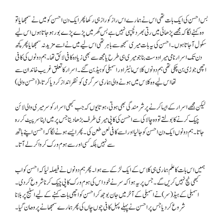
بس احسن کی ایک بات تھی اس نے ہمارے اس راز کو راز ہی رکھا پھر ایک دن احسن کو میں نے سمجھایا تو
وہ کہنے لگا کہ مجھے پڑھائی میں رتی بھر دلچسپی نہیں ہے بس گھر میں پڑے پڑے بور ہوجاتا ہوں اس لیے
سکول آجاتا ہوں۔ احسن کی یہ بات میری سمجھ سے باہر تھی اس لیے میں نے اسے مزید نہ سمجھایا پھر کچھ
دن تک اسرار نامی میرا دوست بنا جو میری ہی طرح یا مجھ سے بھی زیادہ کافی لائق تھا۔ ہم دونوں کی کافی
اچھی جوڑی بن چکی تھی ہم دونوں کلاس مانیٹر اور اسمبلی کو ہیڈ بن گئے۔ اسرار کا تعلق غریب خاندان سے
تھا اس لیے وہ کلاس میں ہونے والی ہماری سرگرمی کو نظر انداز کردیا کرتا، (احسن والی)
لیکن مجھے اسرار کے ایسا کرنے پر شرمندگی بھی ہوتی، ہوتا یوں کہ جب کبھی اسرار کو سر میری والی لائن
چیک کرنے کا بولتے تو وہ چالاکی سے احسن کی کاپی میری طرف بڑھا دیتا جس پر میں اپنا سر پیٹ کر رہ
جاتا۔ ہم دونوں ایک دن احسن کو جا لیا اور اسے کافی لعن طعن کی۔ پھر ایسے ہونے لگا کہ احسن اپنے ہاتھ
سے نہیں بلکہ کسی اور سے ہوم ورک کروا کر لے آتا۔
ہمیں اس بات کا علم ہماری ہی کلاس کے ایک لڑکے سے ہوا۔ پھر ہم دونوں نے فیصلہ لیا کہ احسن کو اب
کبھی ٹچ نہیں کریں گے۔ جس پر یہ ہوا کہ سر نے خود اس کی ہوم ورک کاپی چیک کرنا شروع کردی۔
اسمبلی کے ہیڈ (سر) نے اسمبلی کے آخر میں جان بوجھ کر احسن کو اچھی بات کہنے کے لیے اسٹیج پر بلانا
شروع کردیا جس پر احسن نے پہلے پہل کافی چوں چاں کی پھر ہمارے سمجھانے پر وہ مان گیا۔