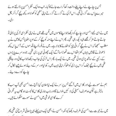
جس پر چاچے نے اپنے پیلے دانت دکھا کر اسے جانے کا کہا۔ تب وہ ایک نظر احسن پر ڈالتے ہوئے
میرے پاس سے گزرنی لگی۔ اس لڑکی نے گزرتے گزرتے اپنی مٹھی کو کھولا اور کچھ نیچے گرا کر چل
دی۔
میں نے اسی لمحے احسن اور چاچے کو دیکھا جو اپنے کاموں میں مگن تھے میں نے اپنی نظر اسی لڑکی پر ڈالی تو
جاتے جاتے مڑ کر مجھے ہی دیکھ رہی تھی۔ پھر اس نے اپنے منہ کو نیچے کرکے اوپر اٹھایا جس کا میں نے یہ
مطلب سمجھا کہ اس نے نیچے گرائی چیز کو اٹھانے کا بولا ہے۔ میں نے فوراً اپنے قدموں کے آس پاس کچھ
ڈھونڈنے لگا میں جہاں کھڑا تھا اس سے تھوڑا سا آگے ایک چھوٹی سی پرزی تھی۔ جو دوسرے پاپڑوں
کے رئیپر کے ساتھ پڑی ہوئی تھی۔ میں نے ایک بار پھر اس لڑکی کی جانب دیکھا جو اب کافی دور جا چکی
تھی میں نے نیچے جھک کر اس پرزی کو اٹھا کر اپنی جیب میں رکھ لیا اور سر کے دیئے ہوئے پیسے نکال کر
چاچے کو دے دیئے۔
ہم نے سموسے لیے اور کلاس میں آگئے جس پر سر نے ایک نیا اعلان کیا: آج سے احسن بھی آپ سب کا
مانیٹر ہے لیکن وہ صرف اسمبلی کی لائنیں بنوائے گا اور جب ہماری کلاس کا ٹیسٹ ہوگا تب یہ نگرانی
کرے گا اسی خوشی میں احسن نے سموسے منگوائے ہیں۔
میں نے حیرت سے احسن کی طرف دیکھا کیونکہ احسن نے ابھی ایک دن پہلے ہی پڑھائی شروع کی تھی پھر