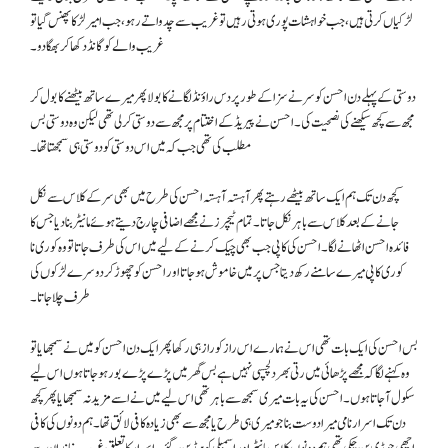
لڑکیاں کرتی ہیں، جب خواہشات پوری ہوتی رہیں تو غریب سے چدواتے رہو، جب امیر لڑکا پھنس گیا تو
غریب والے کو گانڈ دکھا کر بھگا دو۔
دوستی کے پہلے دن احسن کو سرنے سزا کے طور پر دس راؤنڈ لگانے کا بولا پھر میرے ساتھ بیٹھنے کا بول کر
مجھ سے کچھ سیکھنے کی نصحیت کی۔ احسن نے پیریڈ کے اختتام پر مجھ سے دوستی کرلی تھی لیکن وہ دوستی بس
مطلب کی تھی جب کہ میں اس دوستی کو دوستی ہی سمجھتا تھا۔
کچھ دن تک ہم ایک ساتھ بیٹھے رہتے پھر آہستہ آہستہ احسن کی طرح میں بھی سر کے کلاس سے نکل
جانے کے بعد کلاس سے باہر نکل جاتا۔ تمام ٹیچرز نے مجھے اضافی چارج دیتے ہوئے مانیٹر بنا دیا جس کا
فائدہ احسن اٹھانے لگا۔ احسن کی کاپی جب بھی چیک کرنے کے لیے میں اس کی طرف جاتا تو وہ کوری نا
کوری کاپی میرے سامنے رکھ دیتا جس پر میں خاموش ہوجاتا اور احسن کو چھوڑ کر دوسرے لڑکوں کی
طرف چلا جاتا۔
بس احسن کی ایک بات تھی اس نے ہمارے اس راز کو راز ہی رکھا پھر ایک دن احسن کو میں نے سمجھایا تو
وہ کہنے لگا کہ مجھے پڑھائی میں رتی بھر دلچسپی نہیں ہے بس گھر میں پڑے پڑے بور ہوجاتا ہوں اس لیے
سکول آجاتا ہوں۔ احسن کی یہ بات میری سمجھ سے باہر تھی اس لیے میں نے اسے مزید نہ سمجھایا پھر کچھ
دن تک اسرار نامی میرا دوست بنا جو میری ہی طرح یا مجھ سے بھی زیادہ کافی لائق تھا۔ ہم دونوں کی کافی