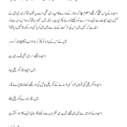
وحیدہ کے پاس پہنچ کر مجھے معلوم چلا کہ وہ ڈر کے مارے کانپ رہی تھی، اسے یہ شک تھا کہ میری امی نے
ہمیں ایسے چھت سے ایک دوسرے کو دیکھتے ہوئے پکڑ لیا ہے۔ جبکہ میں سمجھ رہا تھا کہ وہ اس وجہ سے ڈر
رہی ہے کہ کہیں میں اس کی حرکت کے بارے میں امی کو یا کسی اور کچھ بتا نہیں دیا تھا؟
میں نے اس کے بازو کو پکڑ کر بولا: اب تو کانپنا بند کردو۔
وحیدہ: مجھے سردی بھی لگ رہی ہے
میں: اچھا، پھر گھر چلی جاو،
وحیدہ: گھر چلی گئی تو اماں خود کسی ہمسائے کے گھر چلی جائیں گی اور مجھے کھانا بنانا پڑے گا۔
میں: پھر ہمارے گھر چلی چلو،
وحیدہ نے اندھیرے میں ہی مجھے عجیب سی نظروں سے دیکھا پھر بولی: ایک کام ہوسکتا ہے