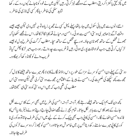
میں پکڑ لیتی یا کھڑا کردیتی، مطلب کے وہ مجھے ٹیز کرتی رہیں لیکن میں نے خود کو ناجانے کیوں روکے رکھا
شاید سلمیٰ کی خاطر، یا پھر کسی نئی نازی کی خاطر۔
اتنے دنوں سے میں ہائی سکول میں جارہا تھا، پہلے پہل کسی نے مجھ پر زیادہ توجہ نہیں دی لیکن جیسے جیسے
وقت آگے بڑھا میری دوستی احسن سے ہوئی۔ احسن درمیانے قد کا بانکا لڑکا تھا۔ اس نے مجھے سکھایا کہ
جھوٹے شخص کے ساتھ جھوٹا بن جاؤ۔ اور سچے شخص کے ساتھ سچا۔ مطلب گرگٹ کی طرح بدل لو جیسے
لڑکیاں کرتی ہیں، جب خواہشات پوری ہوتی رہیں تو غریب سے چدواتے رہو، جب امیر لڑکا پھنس گیا تو
غریب والے کو گانڈ دکھا کر بھگا دو۔
دوستی کے پہلے دن احسن کو سرنے سزا کے طور پر دس راؤنڈ لگانے کا بولا پھر میرے ساتھ بیٹھنے کا بول کر
مجھ سے کچھ سیکھنے کی نصحیت کی۔ احسن نے پیریڈ کے اختتام پر مجھ سے دوستی کرلی تھی لیکن وہ دوستی بس
مطلب کی تھی جب کہ میں اس دوستی کو دوستی ہی سمجھتا تھا۔
کچھ دن تک ہم ایک ساتھ بیٹھے رہتے پھر آہستہ آہستہ احسن کی طرح میں بھی سر کے کلاس سے نکل
جانے کے بعد کلاس سے باہر نکل جاتا۔ تمام ٹیچرز نے مجھے اضافی چارج دیتے ہوئے مانیٹر بنا دیا جس کا
فائدہ احسن اٹھانے لگا۔ احسن کی کاپی جب بھی چیک کرنے کے لیے میں اس کی طرف جاتا تو وہ کوری نا
کوری کاپی میرے سامنے رکھ دیتا جس پر میں خاموش ہوجاتا اور احسن کو چھوڑ کر دوسرے لڑکوں کی
طرف چلا جاتا۔