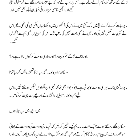
لڑکے کے ساتھ گندہ کام کرتے دیکھا ہے۔ جس پر سب نے میری بے عزتی کی اور مجھے لے کر سکول پہنچ
گئے اور اچھی خاصی سزا دلوائی جبکہ ایسا کچھ بھی نہیں تھا۔
ماہرہ بات کرتے کرتے بیچ میں رک گئی میں نے اس کی آنکھوں میں دیکھا جہاں ہلکی سی نمی تھی۔ پھر اس
نے بھی بات مکمل نہیں کی اور میں نے بھی ہمت نہیں کی۔ تب تک اس کی سہیلیاں بھی ہم سے آکر مل
گئیں۔
ماورا: اے لڑکے تم کون ہو؟ اور ہماری دوست کو کیوں رلا رہے ہو؟
مسکان: ماہرہ بول بھی، یہ لڑکا تمہیں تنگ کررہا تھا نا
ماہرہ: نہیں نا۔ یہ میری دوست کا بھائی ہے۔ ابو کو بولا بھی تھا کہ ٹیلی فون لگوادیں لیکن وہ سنتے نہیں، اس
لیے ہم دونوں سہیلیاں انہیں کے ذریعے بات چیت کرتی ہیں۔
میں: اچھا میں اب چلتا ہوں
مسکان مجھے روکتے ہوئے: ایک منٹ۔۔۔ ہم کیسے یقین کرلیں کہ تم ہماری دوست کی دوست کے بھائی
ہو؟ اور راستے میں پیغام رسانی کا کام کرتے ہو؟ یہ بھی ہوسکتا ہے نا اس نے ماہرہ کو ڈرایا ہو۔ کیوں ماورا