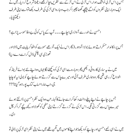
جس پر اس لڑکی کو شک ہوا۔ اس لڑکی نے اس لڑکے سے نظریں بچا کر مجھے دیکھنا شروع کردیا۔ میں نے
ایک دو بار اپنی نظروں کو اگے پیچھے گھوما پھیرا کر جب دوبارہ اسی لڑکی کی طرف دیکھا تو اسے اپنی طرف
دیکھتا پایا۔
احسن نے اندر سے آواز دی: چاچے۔۔۔ آپ کے پاس کوئی بے وفا سموسہ پڑا ہے؟
جس پر دکاندار مسکراتے ہوئے بولا: آہ ہو۔ (پھر اس نے ایک آدھے سموسے کو اٹھا کر پلیٹ میں ڈالا اور
تھوڑی سی چٹنی ڈال کر اسے دے دیا)
میں نے یہ ساری کاروائی دیکھی پھر دوبارہ سے اسی لڑکی کو دیکھنے لگا جہاں وہ اپنے نئے بوائے فرینڈ کو
الوداع کررہی تھی پھر وہ ہماری طرف آئی اور میرے پاس سے گزرتے ہوئے چاچے کو بولی: یہ لو چاچا
جی، اب ہمارا حساب کتاب پورا ہوگیا نا؟؟؟
جس پر چاچے نے اپنے پیلے دانت دکھا کر اسے جانے کا کہا۔ تب وہ ایک نظر احسن پر ڈالتے ہوئے
میرے پاس سے گزرنی لگی۔ اس لڑکی نے گزرتے گزرتے اپنی مٹھی کو کھولا اور کچھ نیچے گرا کر چل
دی۔
میں نے اسی لمحے احسن اور چاچے کو دیکھا جو اپنے کاموں میں مگن تھے میں نے اپنی نظر اسی لڑکی پر ڈالی تو