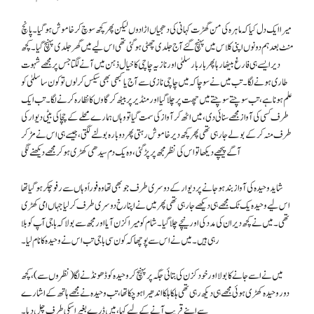
میرا ایک دل کیا کہ ماہرہ کی من گھڑت کہانی کی دھجیاں اڑا دوں لیکن پھر کچھ سوچ کر خاموش ہوگیا۔ پانچ
منٹ بعد ہم دونوں اپنی کلاس میں پہنچ گئے آج جلدی چھٹی ہوگئی تھی اس لیے میں گھر جلدی پہنچ گیا۔ کچھ
دیر ایسے ہی فارغ بیٹھا رہا پھر بار بار سلمیٰ اور نازیہ چاچی کا خیال ذہن میں آنے لگتا جس پر مجھے شہوت
طاری ہونے لگا۔ تب میں نے سوچا کہ میں چاچی نازی سے آج یا کبھی بھی سیکس کرلوں تو کون سا سلمیٰ کو
علم ہونا ہے، تب سوچتے سوچتے میں چھت پر چلا گیا اور منڈیر پر بیٹھ کر گاوں کا نظارہ کرنے لگا۔ تب ایک
طرف کسی کی آواز مجھے سنائی دی، میں اٹھ کر آواز کی سمت گیا تو وہاں ہمارے محلے کے چچا کی بیٹی دیوار کی
طرف منہ کرکے بولے جارہی تھی پھر کچھ دیر خاموش رہتی پھر دوبارہ بولنے لگتی، جیسے ہی اس نے مڑ کر
آگے پیچھے دیکھا تو اس کی نظر مجھ پر پڑگئی، وہ یک دم سیدھی کھڑی ہوکر مجھے دیکھنے لگی
شاید وحیدہ کی آواز بند ہوجانے پر دیوار کے دوسری طرف جو بھی تھا وہ فوراً وہاں سے رفو چکر ہوگیا تھا
اس لیے وحیدہ یک ٹک مجھے ہی دیکھے جارہی تھی پھر میں نے اپنا رخ دوسری طرف کرلیا جہاں امی کھڑی
تھی۔ میں نے کچھ دیر ان کی مدد کی اور نیچے چلا گیا۔ شام کو میرا کزن آیا اور مجھ سے بولا کہ باجی آپ کو بلا
رہی ہیں۔ میں نے اس سے پوچھا کہ کون سی باجی تب اس نے وحیدہ کا نام لیا۔
میں نے اسے جانے کا بولا اور خود کزن کی بتائی جگہ پر پہنچ کر وحیدہ کو ڈھونڈنے لگا(نظروں سے)، کچھ
دور وحیدہ کھڑی ہوئی مجھے ہی دیکھ رہی تھی ہلکا ہلکا اندھیرا ہوچکا تھا، تب وحیدہ نے مجھے ہاتھ کے اشارے
سے اپنے قریب آنے کے لیے کہا، میں ڈرے بغیر اسکی طرف چل دیا۔