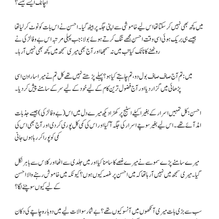
اچانک ایسے کیسے؟
میں کچھ بھی نہیں کرسکتا تھا اس لیے خاموشی سے اپنی جگہ پر بیٹھ گیا۔ احسن نے اس بات کو نوٹ کرلیا تھا
جیسے ہی بریک ہوئی اسی وقت احسن مجھے تنگ کرتے ہوئے بولا: جب پہلی مرتبہ اس بے وفا لڑکی نے
روٹھنے کا ناٹک کیا تب میں نہ سمجھا اور آج بھی میری سمجھ میں کچھ بھی نہیں آرہا۔
میں: تم آج صاف صاف بول دو، تم چاہتے کیا ہو؟ پہلے پڑھتے نہیں تھے کل تم نے میرا سارا دن اسی
پڑھائی میں گزار دیا اور آج فضول ترین کام کے لیے خود کے لیے سر کے سامنے پیش کردیا۔
احسن: کل تمہیں اسرار کے بغیر اکیلے اسٹیج پر کھڑا دیکھ میرے دل میں اس (بے وفا لڑکی) جیسے جذبات
امڈ آئے تھے۔ اس لیے بغیر سوچے اسرار کی جگہ آگیا اور اس کی کمی کل پوری کردی اور آج بھی اس کی
کمی کو پورا کررہا ہوں جانی
میرے سامنے پڑے سموسے نے میرے غصے کا سامنا کیا اور میں جلدی سے اٹھا اور کلاس سے باہر نکل
گیا۔ میری سمجھ میں نہیں آرہا تھا کہ میں احسن پر غصہ کیوں ہوں؟ کیونکہ میں خاموش رہنے والا احسن
کے لیے کیوں سوچنے لگا؟
سب سے بڑی بات میری آنکھوں میں آنسو کیوں تھے؟ بے شمار سوالات لیے میں دوبارہ چاچے کی دکان