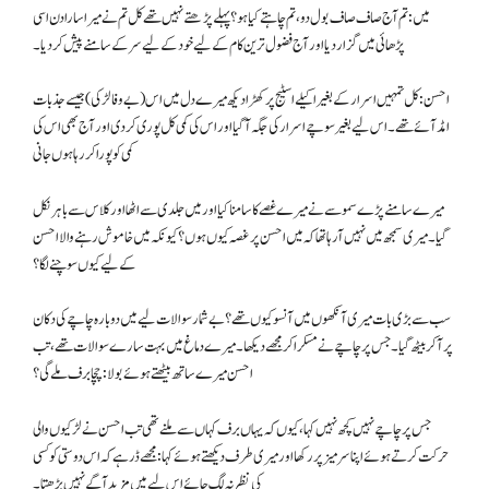
میں: تم آج صاف صاف بول دو، تم چاہتے کیا ہو؟ پہلے پڑھتے نہیں تھے کل تم نے میرا سارا دن اسی
پڑھائی میں گزار دیا اور آج فضول ترین کام کے لیے خود کے لیے سر کے سامنے پیش کردیا۔
احسن: کل تمہیں اسرار کے بغیر اکیلے اسٹیج پر کھڑا دیکھ میرے دل میں اس (بے وفا لڑکی) جیسے جذبات
امڈ آئے تھے۔ اس لیے بغیر سوچے اسرار کی جگہ آگیا اور اس کی کمی کل پوری کردی اور آج بھی اس کی
کمی کو پورا کررہا ہوں جانی
میرے سامنے پڑے سموسے نے میرے غصے کا سامنا کیا اور میں جلدی سے اٹھا اور کلاس سے باہر نکل
گیا۔ میری سمجھ میں نہیں آرہا تھا کہ میں احسن پر غصہ کیوں ہوں؟ کیونکہ میں خاموش رہنے والا احسن
کے لیے کیوں سوچنے لگا؟
سب سے بڑی بات میری آنکھوں میں آنسو کیوں تھے؟ بے شمار سوالات لیے میں دوبارہ چاچے کی دکان
پر آکر بیٹھ گیا۔ جس پر چاچے نے مسکرا کر مجھے دیکھا۔ میرے دماغ میں بہت سارے سوالات تھے، تب
احسن میرے ساتھ بیٹھتے ہوئے بولا: چچا برف ملے گی؟
جس پر چاچے نہیں کچھ نہیں کہا، کیوں کہ یہاں برف کہاں سے ملنے تھی تب احسن نے لڑکیوں والی
حرکت کرتے ہوئے اپنا سر میز پر رکھا اور میری طرف دیکھتے ہوئے کہا: مجھے ڈر ہے کہ اس دوستی کو کسی
کی نظر نہ لگ جائے اس لیے میں مزید آگے نہیں بڑھتا۔