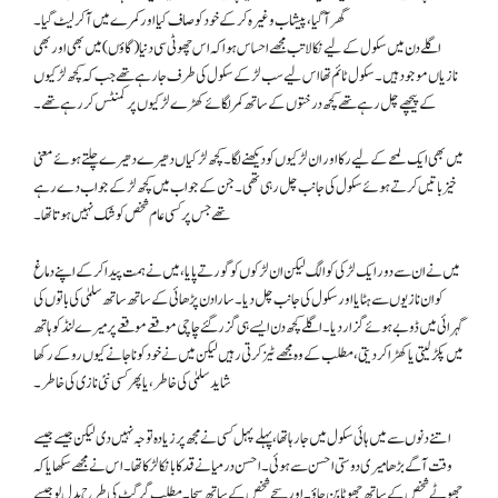
گھر آگیا، پیشاب وغیرہ کرکے خود کو صاف کیا اور کمرے میں آکر لیٹ گیا۔
اگلے دن میں سکول کے لیے نکالا تب مجھے احساس ہوا کہ اس چھوٹی سی دنیا (گاؤں) میں بھی اور بھی
نازیاں موجود ہیں۔ سکول ٹائم تھا اس لیے سب لڑکے سکول کی طرف جارہے تھے جب کہ کچھ لڑکیوں
کے پیچھے چل رہے تھے کچھ درختوں کے ساتھ کمر لگائے کھڑے لڑکیوں پر کمنٹس کررہے تھے۔
میں بھی ایک لمحے کے لیے رکا اور ان لڑکیوں کو دیکھنے لگا۔ کچھ لڑکیاں دھیرے دھیرے چلتے ہوئے معنی
خیز باتیں کرتے ہوئے سکول کی جانب چل رہی تھی۔ جن کے جواب میں کچھ لڑکے جواب دے رہے
تھے جس پر کسی عام شخص کو شک نہیں ہوتا تھا۔
میں نے ان سے دور ایک لڑکی کو الگ لیکن ان لڑکوں کو گورتے پایا، میں نے ہمت پیدا کرکے اپنے دماغ
کو ان نازیوں سے ہٹایا اور سکول کی جانب چل دیا۔ سارا دن پڑھائی کے ساتھ ساتھ سلمیٰ کی باتوں کی
گہرائی میں ڈوبے ہوئے گزار دیا۔ اگلے کچھ دن ایسے ہی گزر گئے چاچی موقعے موقعے پر میرے لنڈ کو ہاتھ
میں پکڑ لیتی یا کھڑا کردیتی، مطلب کے وہ مجھے ٹیز کرتی رہیں لیکن میں نے خود کو ناجانے کیوں روکے رکھا
شاید سلمیٰ کی خاطر، یا پھر کسی نئی نازی کی خاطر۔
اتنے دنوں سے میں ہائی سکول میں جارہا تھا، پہلے پہل کسی نے مجھ پر زیادہ توجہ نہیں دی لیکن جیسے جیسے
وقت آگے بڑھا میری دوستی احسن سے ہوئی۔ احسن درمیانے قد کا بانکا لڑکا تھا۔ اس نے مجھے سکھایا کہ
جھوٹے شخص کے ساتھ جھوٹا بن جاؤ۔ اور سچے شخص کے ساتھ سچا۔ مطلب گرگٹ کی طرح بدل لو جیسے