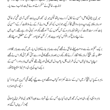
لانا ہے۔ خالق نے مسکراتے ہوئے مثبت جواب دے دیا۔
میری پریشانی کا حل احسن نے نکال کر دے دیا تھا لیکن میری سمجھ میں یہ بات نہیں آرہی تھی کہ خالق
اور ماہرہ کا بریک اپ دوبارہ ایلفی لگا کر کیسے جوڑوں، کیونکہ کل والے لڑکے نے ملاقات کرکے احسن کی
بات کو درست ثابت کردیا تھا جبکہ ماہرہ کے آںکھوں کے آنسو مجھے کچھ اور کہانی سنا رہے تھے۔ تب میں
نے اپنے دماغ کو ریلیکس کیا اور پیٹ بھر کر ٹفن کھایا اور سلمیٰ کے متعلق سوچنے لگا۔
بریک ختم ہونے سے دو منٹ پہلے خالق نے مجھے گیٹ سے باہر جانے کا بول دیا۔ میں گیٹ سے باہر نکلا اور
مطلوبہ جگہ پہنچ کر ماہرہ کا انتظار کرنے لگا۔ کچھ دیر بعد ماہرہ مجھے کافی دور سے آتی نظر آئی پھر اس نے مجھے
اپنے پاس بلا لیا میں اس کی طرف چل دیا تب دل میں کافی اندیشے تھے لیکن میں ماہرہ اور احسن کے
بریک اپ کی پوری رام لیلا سننا چاہتا تھا۔
ماہرہ کے پاس پہنچ کر میں اس کے سامنے کھڑا ہوگیا تب وہ مجھے اوپر سے نیچے دیکھنے لگی جس پر میں بولا: کیا
دیکھ رہی ہو ماہرہ
ماہرہ: یہی دیکھ رہی ہوں کہ مجھ میں ایسا کیا ہے جس کے لیے تمہارے جیسا لڑکا میری خاطر اپنی پڑھائی
چھوڑ کر یہاں آگئے ہو