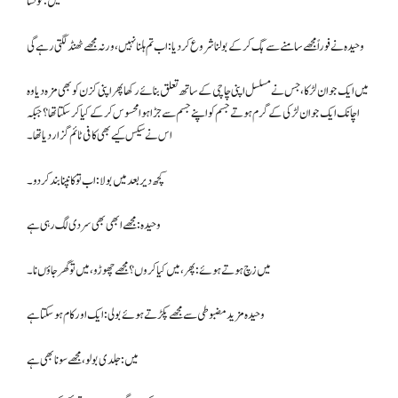
میں: کونسا
وحیدہ نے فوراً مجھے سامنے سے ہگ کرکے بولنا شروع کردیا: اب تم ہلنا نہیں، ورنہ مجھے ٹھنڈ لگتی رہے گی
میں ایک جوان لڑکا، جس نے مسلسل اپنی چاچی کے ساتھ تعلق بنائے رکھا پھر اپنی کزن کو بھی مزہ دیا وہ
اچانک ایک جوان لڑکی کے گرم ہوتے جسم کو اپنے جسم سے جڑا ہوا محسوس کرکے کیا کرسکتا تھا؟ جبکہ
اس نے سیکس کیے بھی کافی ٹائم گزار دیا تھا۔
کچھ دیر بعد میں بولا: اب تو کانپنا بند کردو۔
وحیدہ: مجھے ابھی بھی سردی لگ رہی ہے
میں زچ ہوتے ہوئے: پھر، میں کیا کروں؟ مجھے چھوڑو، میں تو گھر جاؤں نا۔
وحیدہ مزید مضبوطی سے مجھے پکڑتے ہوئے بولی: ایک اور کام ہوسکتا ہے
میں : جلدی بولو، مجھے سونا بھی ہے