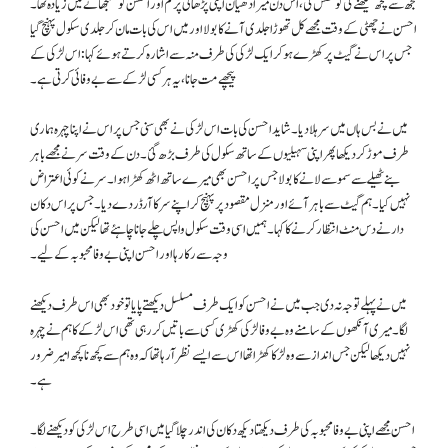
مجھ سے کچھ سیکھنے کی کوشش کی، اس دن میرا دھیان اپنی پڑھائی پر کم اور احسن کو سمجھانے میں زیادہ تھا۔
احسن نے چھٹی کے وقت مجھے کل تھوڑا جلدی آنے کا بولا اور میں اس کی بات مان کر جلدی سکول پہنچ گیا
جس پر اس نے گیٹ پر کھڑے ہوکر ایک لڑکی کی طرف منہ سے اشارہ کرتے ہوئے کہا: اس لڑکی کے
پیچھے مت جانا، یہ ہر کسی لڑکے سے بے وفائی کرتی ہے۔
میں نے بس ہاں میں سر ہلا دیا۔ شاید احسن کی بات اس لڑکی نے بھی سنی جس پر اس نے اپنا چہرہ ہماری
طرف موڑ کردیکھا پھر اپنی سہیلیوں کے ساتھ سکول کی طرف بڑھ گئ۔ دن کے وقت سر نے مجھے باہر
بنے ٹھیلے سے سموسے لانے کا بولا جس پر احسن بھی میرے ساتھ اٹھ کھڑا ہوا۔ سر نے کوئی اعتراض
نہیں کیا۔ ہم گیٹ سے باہر آئے اور منزل مقصود پر پہنچ کر اپنے سر کا آرڈر دے دیا۔ جس پر اس دکان
دار نے دس منٹ انتظار کرنے کا کہا۔ ہمیں اسی وقت سکول واپس چلے جانا چاہئے تھا لیکن میں احسن کی
وجہ سے رکا رہا اور احسن اپنی بے وفا محبوبہ کے لیے۔
میں نےپہلے توجہ نہ دی جب میں نے احسن کو ایک طرف مسلسل دیکھتے پایا تو خود بھی اس طرف دیکھنے
لگا۔ میری آنکھوں کے سامنے وہ بے وفا لڑکی کھڑی کسی سے باتیں کررہی تھی اس لڑکے کا ہم نے چہرہ
نہیں دیکھا لیکن جس انداز سے وہ لڑکا کھڑا تھا اس سے ایسے نظر آرہا تھا کہ وہ ہم سے کچھ نا کچھ امیر ضرور
ہے۔
احسن مجھے اپنی بےوفا محبوبہ کی طرف دیکھتا دیکھ دکان کی اندر چلا گیا میں اسی طرح اس لڑکی کو دیکھنے لگا۔