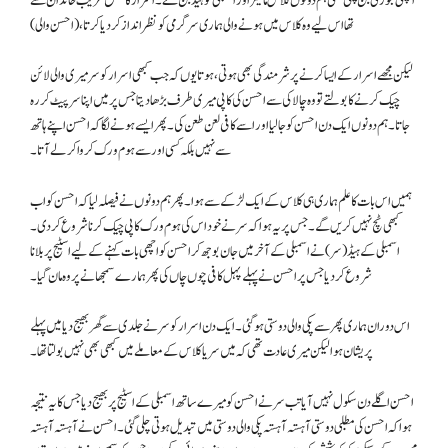
اچھی جوڑی بن چکی تھی ہم دونوں کلاس مانیٹر اور اسمبلی کو ہیڈ بن گئے۔ اسرار کا تعلق غریب خاندان سے
تھا اس لیے وہ کلاس میں ہونے والی ہماری سرگرمی کو نظر انداز کردیا کرتا، (احسن والی)
لیکن مجھے اسرار کے ایسا کرنے پر شرمندگی بھی ہوتی، ہوتا یوں کہ جب کبھی اسرار کو سر میری والی لائن
چیک کرنے کا بولتے تو وہ چالاکی سے احسن کی کاپی میری طرف بڑھا دیتا جس پر میں اپنا سر پیٹ کر رہ
جاتا۔ ہم دونوں ایک دن احسن کو جا لیا اور اسے کافی لعن طعن کی۔ پھر ایسے ہونے لگا کہ احسن اپنے ہاتھ
سے نہیں بلکہ کسی اور سے ہوم ورک کروا کر لے آتا۔
ہمیں اس بات کا علم ہماری ہی کلاس کے ایک لڑکے سے ہوا۔ پھر ہم دونوں نے فیصلہ لیا کہ احسن کو اب
کبھی ٹچ نہیں کریں گے۔ جس پر یہ ہوا کہ سر نے خود اس کی ہوم ورک کاپی چیک کرنا شروع کردی۔
اسمبلی کے ہیڈ (سر) نے اسمبلی کے آخر میں جان بوجھ کر احسن کو اچھی بات کہنے کے لیے اسٹیج پر بلانا
شروع کردیا جس پر احسن نے پہلے پہل کافی چوں چاں کی پھر ہمارے سمجھانے پر وہ مان گیا۔
اس دوران ہماری پھر سے پکی والی دوستی ہوگئی۔ ایک دن اسرار کو سر نے جلدی سے گھر بھیج دیا میں پہلے
پریشان ہوا لیکن میری عادت تھی کہ میں سر یا کلاس کے معاملے میں کبھی بھی نہیں بولتا تھا۔
احسن اگلے دن سکول نہیں آیا تب سر نے احسن کو میرے ساتھ اسمبلی کے اسٹیج پر بھیج دیا جس کا یہ نتیجہ
ہوا کہ احسن کی مطلبی دوستی آہستہ آہستہ پکی والی دوستی میں تبدیل ہوتی چلی گئی۔ احسن نے آہستہ آہستہ