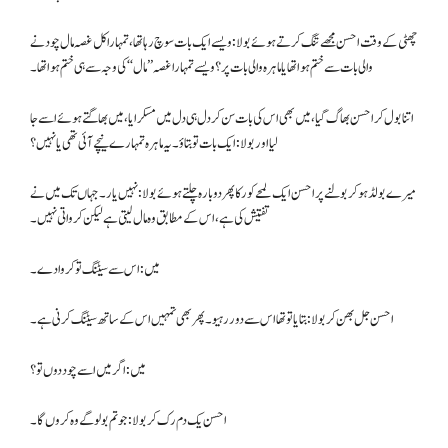
چھٹی کے وقت احسن مجھے تنگ کرتے ہوئے بولا: ویسے ایک بات سوچ رہا تھا، تمہارا کل غصہ مال چودنے
والی بات سے ختم ہوا تھا یا ماہرہ والی بات پر؟ ویسے تمہارا غصہ ’’مال‘‘ کی وجہ سے ہی ختم ہوا تھا۔
اتنا بول کر احسن بھاگ گیا، میں بھی اس کی بات سن کر دل ہی دل میں مسکرایا، میں بھاگتے ہوئے اسے جا
لیا اور بولا: ایک بات تو بتاؤ۔ یہ ماہرہ تمہارے نیچے آئی تھی یا نہیں؟
میرے بولڈ ہوکر بولنے پر احسن ایک لمحے کو رکا پھر دوبارہ چلتے ہوئے بولا: نہیں یار۔ جہاں تک میں نے
تفتیش کی ہے، اس کے مطابق وہ مال لیتی ہے لیکن کرواتی نہیں۔
میں: اس سے سیٹنگ تو کروا دے۔
احسن جل بھن کر بولا: بتایا تو تھا اس سے دور رہیو۔ پھر بھی تمہیں اس کے ساتھ سیٹنگ کرنی ہے۔
میں: اگر میں اسے چود دوں تو؟
احسن یک دم رک کربولا: جو تم بولو گے وہ کروں گا۔