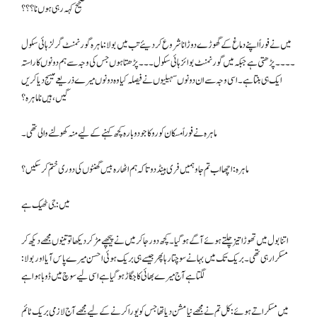
صحیح کہہ رہی ہوں نا؟؟؟
میں نے فوراً اپنے دماغ کے گھوڑے دوڑانا شروع کردیئے تب میں بولا: ماہرہ گورنمنٹ گرلز ہائی سکول
۔۔۔۔ پڑھتی ہے جبکہ میں گورنمنٹ بوائز ہائی سکول۔۔۔ پڑھتا ہوں جس کی وجہ سے ہم دونوں کا راستہ
ایک ہی بنتا ہے۔ اسی وجہ سے ان دونوں سہیلیوں نے فیصلہ کیا وہ دونوں میرے ذریعے میسج دیا کریں
گیں، ہیں نا ماہرہ؟
ماہرہ نے فوراً مسکان کو روکا جو دوبارہ کچھ کہنے کے لیے منہ کھولنے والی تھی۔
ماہرہ: اچھا اب تم جاو ہمیں فری ہینڈ دو تاکہ ہم اٹھارہ بیس گھنٹوں کی دوری ختم کرسکیں؟
میں: جی ٹھیک ہے
اتنا بول میں تھوڑا تیز چلتے ہوئے آگے ہوگیا۔ کچھ دور جا کر میں نے پیچھے مڑ کر دیکھا تو تینوں مجھے دیکھ کر
مسکرا رہی تھی۔بریک تک میں بہانے سوچتا رہا پھر جیسے ہی بریک ہوئی احسن میرے پاس آیا اور بولا:
لگتا ہے آج میرے بھائی کا جگاڑ ہوگیا ہے اسی لیے سوچ میں ڈوبا ہوا ہے
میں مسکراتے ہوئے: کل تم نے مجھے نیا مشن دیا تھا جس کو پورا کرنے کے لیے مجھے آج لازمی بریک ٹائم