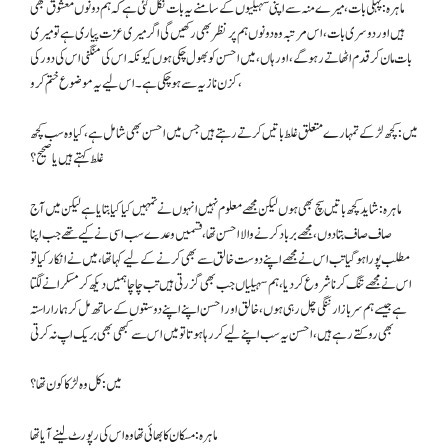
ماہرہ: پہلی بات، میرے منہ سے اپنی سہیلیوں کے سامنے یہ بات نکل گئی ہے کہ ہم دونوں معشوق بھی
ہیں اور دوسری بات، اس مرتبہ وہ دونوں ہم پر نظر بھی رکھیں گی اگر میری عزت پیاری ہے تو میری
بات مان کر قدم اٹھاتے رہو گے، اور ہاں، میں احسن کو بھول چکی ہوں کیونکہ اس کی منگنی اس کی دور کی
کزن نازیہ سے ہوچکی ہے۔ اس لیے یہ موضوع ختم کرو،
میں: کچھ لڑکے تمہارے متعلق غلط باتیں کرتے رہتے ہیں جس میں احسن بھی شامل ہے، کیا وہ سب کچھ
غلط کہتے ہیں یا صحیح؟
ماہرہ: شاید کچھ باتیں سچ بھی ہوں لیکن مجھے معلوم نہیں انہوں نے تمہیں کیا کیا بتایا ہے لیکن میں آج
صاف صاف بتا دوں، مجھے برباد کرنے والا احسن تھا، قسمیں وعدے سب اسی نے کیے تھے جب اپنا
مطلب پورا ہوگیا تب اس نے مجھے اپنے دوست خالق سے بھی کرنے کے لیے کہا تھا، میں نے انکار کیا تو
اس نے مجھے تنگ کرنا شروع کردیا، ہم سہیلیاں جب بھی گزرتی ہیں تب چاچا ہمیں دیکھ کر مسکرانے لگتا
ہے جیسے ہم سربازار ننگی چل رہی ہوں، خالق اور احسن اپنے اپنے دوستوں کے ساتھ مل کر ہمارا راستہ
بھی روکتے رہے ہیں، احسن یہ سب اپنے لیے کررہا ہوتا تو میں اس سے کبھی بھی بریک اپ نہ کرتی
میں: کل وہ لڑکا کون تھا؟
ماہرہ: مسکان کا بھائی تھا وہ اس کی رپورٹ لینے آیا تھا