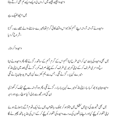
وحیدہ: جیسے جیسے میں کروں گی ویسے ویسے تم بھی کرتے جانا
میں : اچھا ٹھیک ہے
وحیدہ نے آہستہ آہستہ اپنے جسم کو (جو اس وقت کافی گرم تھا) میرے سامنے والے حصے سے رگڑنا
شروع کردیا،
وحیدہ: کرو نا۔
میں بھی وحیدہ کی بات سن کر اسی طرح اپنا جسم اس کے گرم جسم کے ساتھ رگڑنے لگا، پھر وحیدہ نے اپنا
رخ دوسری طرف کرکے اپنی کمر میری طرف کرکے پہلے صرف کمر رگڑنے لگی بعد میں اپنی بنڈ کو
میرے لن پر رگڑنے لگی۔ جس سے نیم کھڑے لن میں مزید جان پڑنے لگی،
وحیدہ جان بوجھ کر بار بار اپنی بنڈ کو میرے لن پر بار بار رگڑنے لگی، پھر وہ آہستہ سے نیچے جھک کر گھوڑی
بن گئی اور مجھ سے بولی: کیا سوچ رہے ہو راجہ
میں بھی شہوت کی دنیا میں کشمکش میں مبتلا ہوکر بھٹک رہا تھا تب میں نے ایک قدم آگے بڑھاتے ہوئے
اپنی شلوار کو نیچے کیا اور اپنے ہاتھوں کی مدد سے وحیدہ کی شلوار کو نیچے کر کے اس کی بنڈ پر ہاتھ پھیرنے لگا