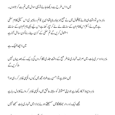
میں: اس طرح سے دیکھا جائے تو یہی سوال میں تم سے کرتا ہوں۔
ماہرہ: یہ تو وقت ہی بتائے گا فلحال میں نے صبح جو بہانہ بنایا تھا اسی پر قائم رہنا میری اس سہیلی کا نام سلمیٰ
ہے میں نے اکثر اس کا نام ان کے سامنے لے لے کر تپا رکھا ہے اس لیے یہی نام ہم ان کے سامنے
استعمال کریں گے تم سلمیٰ کے کزن بنے رہنا کون سا بل آنا ہے
میں: اچھا ٹھیک ہے
ماہرہ: دوسری بات، میں صرف تمہاری خاطر صبح کے وقت جلدی نکلا کروں گی بریک کے بعد یہاں نہیں
ملا کریں گے
میں: ملنا ہے تو احسن سے ملو نا، مجھ میں کیوں دلچسپی ظاہر کررہی ہو؟
ماہرہ: پہلا لڑکا دیکھا ہے جواپنی معشوقہ کو سابقہ عاشق میں دلچسپی ظاہر کروانے کا بول رہا ہے
مجھے ایک زور دار جھٹکا لگا میں سمبھلتے ہوئے بولا: میں تمہاری بات سمجھا نہیں