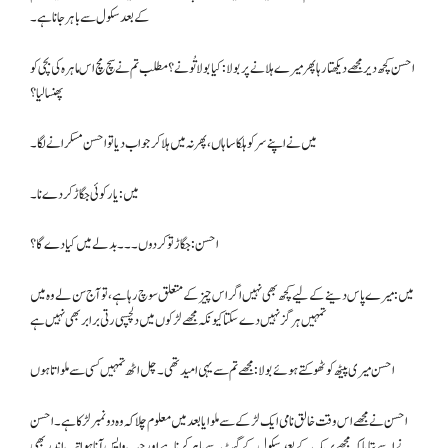
کے بعد سکول سے باہر جانا ہے۔
احسن کچھ دیر مجھے دیکھتا رہا پھر میرے ہلانے پر بولا: کیا بولا تُو نے؟ مطلب تم نے سچ مچ اس ماہرہ کی بچی کو
پھنسا لیا؟
میں نے اپنے سر کو ہلکا سا ہاں، پھر نہ میں ہلا کر جواب دیا تو احسن مسکرانے لگا۔
میں: یار کوئی جگاڑ کردے نا۔
احسن: جگاڑ تو کردوں۔۔۔ بدلے میں کیا دے گا؟
میں: میرے پاس دینے کے لیے کچھ بھی نہیں اگر اس چیز کے متعلق سوچ رہا ہے، تو آج سن لے وہ میں
تمہیں ہرگز نہیں دے سکتا کیونکہ مجھے لڑکوں میں دلچسپی رتی برابر بھی نہیں ہے
احسن میری پیٹھ کو ٹھوکتے ہوئے بولا: مجھے تم سے یہی امید تھی۔ چل اٹھ تمہیں کسی سے ملواتا ہوں
احسن نے مجھے اس وقت خالق نامی ایک لڑکے سے ملوایا بعد میں معلوم چلا کہ وہ دو نمبر لڑکا ہے۔ احسن
نے اسے بتایا کہ مجھے بریک کے بعد سکول کے گیٹ سے باہر کرنا ہے اور جب واپس آنا ہوا تب اندر بھی