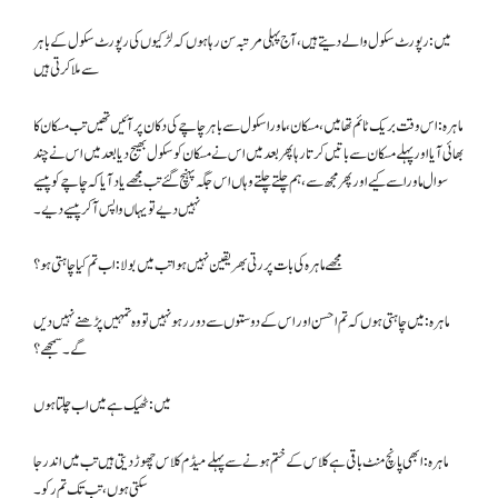
میں: رپورٹ سکول والے دیتے ہیں، آج پہلی مرتبہ سن رہا ہوں کہ لڑکیوں کی رپورٹ سکول کے باہر
سے ملا کرتی ہیں
ماہرہ: اس وقت بریک ٹائم تھا میں، مسکان، ماورا سکول سے باہر چاچے کی دکان پر آئیں تھیں تب مسکان کا
بھائی آیا اور پہلے مسکان سے باتیں کرتا رہا پھر بعد میں اس نے مسکان کو سکول بھیج دیا بعد میں اس نے چند
سوال ماورا سے کیے اور پھر مجھ سے، ہم چلتے چلتے وہاں اس جگہ پہنچ گئے تب مجھے یاد آیا کہ چاچے کو پیسے
نہیں دیے تو یہاں واپس آکر پیسے دیے۔
مجھے ماہرہ کی بات پر رتی بھر یقین نہیں ہوا تب میں بولا: اب تم کیا چاہتی ہو؟
ماہرہ: میں چاہتی ہوں کہ تم احسن اور اس کے دوستوں سے دور رہو نہیں تو وہ تمہیں پڑھنے نہیں دیں
گے۔ سمجھے؟
میں: ٹھیک ہے میں اب چلتا ہوں
ماہرہ: ابھی پانچ منٹ باقی ہے کلاس کے ختم ہونے سے پہلے میڈم کلاس چھوڑ دیتی ہیں تب میں اندر جا
سکتی ہوں، تب تک تم رکو۔