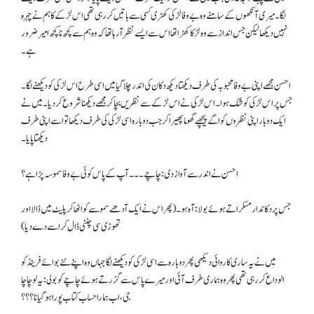
لگا۔ میری آنکھوں کے سامنے وہ بے وفا لڑکی کھڑی کسی سے باتیں کررہی تھی اس لڑکے کا ہم نے چہرہ
نہیں دیکھا لیکن جس انداز سے وہ لڑکا کھڑا تھا اس سے ایسے نظر آرہا تھا کہ وہ ہم سے کچھ نا کچھ امیر ضرور
ہے۔
احسن مجھے اپنی بےوفا محبوبہ کی طرف دیکھتا دیکھ دکان کی اندر چلا گیا میں اسی طرح اس لڑکی کو دیکھنے لگا۔
جس پر اس لڑکی کو شک ہوا۔ اس لڑکی نے اس لڑکے سے نظریں بچا کر مجھے دیکھنا شروع کردیا۔ میں نے
ایک دو بار اپنی نظروں کو اگے پیچھے گھوما پھیرا کر جب دوبارہ اسی لڑکی کی طرف دیکھا تو اسے اپنی طرف
دیکھتا پایا۔
احسن نے اندر سے آواز دی: چاچے۔۔۔ آپ کے پاس کوئی بے وفا سموسہ پڑا ہے؟
جس پر دکاندار مسکراتے ہوئے بولا: آہ ہو۔ (پھر اس نے ایک آدھے سموسے کو اٹھا کر پلیٹ میں ڈالا اور
تھوڑی سی چٹنی ڈال کر اسے دے دیا)
میں نے یہ ساری کاروائی دیکھی پھر دوبارہ سے اسی لڑکی کو دیکھنے لگا جہاں وہ اپنے نئے بوائے فرینڈ کو
الوداع کررہی تھی پھر وہ ہماری طرف آئی اور میرے پاس سے گزرتے ہوئے چاچے کو بولی: یہ لو چاچا
جی، اب ہمارا حساب کتاب پورا ہوگیا نا؟؟؟