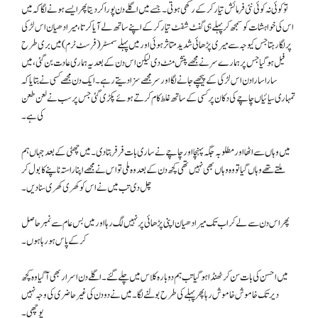
تو کوئی نہ کوئی نئی فرمائش تیار کرکے رکھی ہوتی۔ جسے میں اگلے دن پورا کردیتا پھر ایسے ہونے لگا کہ میں
اس کی خواہشات کو سمجھ کر پہلے ہی گفٹ شفٹ تیار کرکے اپنے ساتھ لے آیا کرتا، میرا دھیان اس لڑکی
پر لگا رہتا جس کیوجہ سے میری پڑھائی شدید متاثر ہوئی اور میں پہلے سمسٹر (فرسٹ ٹرم) میں بری طرح
فیل ہوگیا جس پر ہمارے سر نے مجھے پنش منٹ دی لیکن اس دن کے بعد یہ ہماری عادت بن گئی، میں
سارا سارا دن اس لڑکی کے پیچھے جانے لگا اور سر مجھے سزا دیتے رہے۔ ایک دن مجھے کسی نے بتایا کہ
تمہاری سیائیاں چاچے کی دکان پر کسی کے ساتھ غلط کام کرتے ہوئے پکڑی گئی جس پر سب نے لعن طعن
کی ہے۔
میں وہاں سے اٹھا اور مطلوبہ جگہ پہنچا اور چاچے نے ساری بات فر فر بتا دی۔ میں چھٹی کے بعد جہاں ہم
ملتے تھے وہاں گیا تو وہ وہاں بھی نہیں تھی کچھ دن کے بعد وہ ملی تو اس نے مجھے اپنا راستہ ناپنے کا بول کر
چل دی تب میں نے اس کو کھری کھری سنا دیں۔
پھر اس دن سے لے کر اب تک میرا دھیان اپنی پڑھائی پر نہیں لگ رہا اور میں بس عام سے نمبر حاصل
کرکے پاس ہو رہا ہوں۔
میں احسن کی بات سن کر ٹھنڈا ہوگیا تب ہم دوبارہ کلاس میں چلے گئے۔ اگلے دن اسرار بھی آگیا وہ کچھ
دیر تک خاموش خاموش رہا پھر پہلے کی طرح بولنے لگا۔ میں نے دو دن کی غیر حاضری کی وجہ نہیں
پوچھی۔