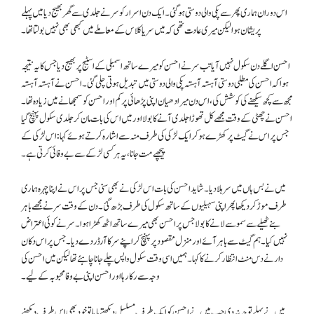
اس دوران ہماری پھر سے پکی والی دوستی ہوگئی۔ ایک دن اسرار کو سر نے جلدی سے گھر بھیج دیا میں پہلے
پریشان ہوا لیکن میری عادت تھی کہ میں سر یا کلاس کے معاملے میں کبھی بھی نہیں بولتا تھا۔
احسن اگلے دن سکول نہیں آیا تب سر نے احسن کو میرے ساتھ اسمبلی کے اسٹیج پر بھیج دیا جس کا یہ نتیجہ
ہوا کہ احسن کی مطلبی دوستی آہستہ آہستہ پکی والی دوستی میں تبدیل ہوتی چلی گئی۔ احسن نے آہستہ آہستہ
مجھ سے کچھ سیکھنے کی کوشش کی، اس دن میرا دھیان اپنی پڑھائی پر کم اور احسن کو سمجھانے میں زیادہ تھا۔
احسن نے چھٹی کے وقت مجھے کل تھوڑا جلدی آنے کا بولا اور میں اس کی بات مان کر جلدی سکول پہنچ گیا
جس پر اس نے گیٹ پر کھڑے ہوکر ایک لڑکی کی طرف منہ سے اشارہ کرتے ہوئے کہا: اس لڑکی کے
پیچھے مت جانا، یہ ہر کسی لڑکے سے بے وفائی کرتی ہے۔
میں نے بس ہاں میں سر ہلا دیا۔ شاید احسن کی بات اس لڑکی نے بھی سنی جس پر اس نے اپنا چہرہ ہماری
طرف موڑ کردیکھا پھر اپنی سہیلیوں کے ساتھ سکول کی طرف بڑھ گئ۔ دن کے وقت سر نے مجھے باہر
بنے ٹھیلے سے سموسے لانے کا بولا جس پر احسن بھی میرے ساتھ اٹھ کھڑا ہوا۔ سر نے کوئی اعتراض
نہیں کیا۔ ہم گیٹ سے باہر آئے اور منزل مقصود پر پہنچ کر اپنے سر کا آرڈر دے دیا۔ جس پر اس دکان
دار نے دس منٹ انتظار کرنے کا کہا۔ ہمیں اسی وقت سکول واپس چلے جانا چاہئے تھا لیکن میں احسن کی
وجہ سے رکا رہا اور احسن اپنی بے وفا محبوبہ کے لیے۔
میں نےپہلے توجہ نہ دی جب میں نے احسن کو ایک طرف مسلسل دیکھتے پایا تو خود بھی اس طرف دیکھنے