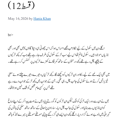
(قسط 12)
May 16, 2026
by
Hania Khan
br>
اگلے دن میں سکول کے لیے نکالا تب مجھے احساس ہوا کہ اس چھوٹی سی دنیا (گاؤں) میں بھی اور بھی
نازیاں موجود ہیں۔ سکول ٹائم تھا اس لیے سب لڑکے سکول کی طرف جارہے تھے جب کہ کچھ لڑکیوں
کے پیچھے چل رہے تھے کچھ درختوں کے ساتھ کمر لگائے کھڑے لڑکیوں پر کمنٹس کررہے تھے۔
میں بھی ایک لمحے کے لیے رکا اور ان لڑکیوں کو دیکھنے لگا۔ کچھ لڑکیاں دھیرے دھیرے چلتے ہوئے معنی
خیز باتیں کرتے ہوئے سکول کی جانب چل رہی تھی۔ جن کے جواب میں کچھ لڑکے جواب دے رہے
تھے جس پر کسی عام شخص کو شک نہیں ہوتا تھا۔
میں نے ان سے دور ایک لڑکی کو الگ لیکن ان لڑکوں کو گورتے پایا، میں نے ہمت پیدا کرکے اپنے دماغ
کو ان نازیوں سے ہٹایا اور سکول کی جانب چل دیا۔ سارا دن پڑھائی کے ساتھ ساتھ سلمیٰ کی باتوں کی
گہرائی میں ڈوبے ہوئے گزار دیا۔ اگلے کچھ دن ایسے ہی گزر گئے چاچی موقعے موقعے پر میرے لنڈ کو ہاتھ