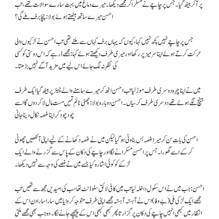
پر آکر بیٹھ گیا۔ جس پر چاچے نے مسکرا کر مجھے دیکھا۔ میرے دماغ میں بہت سارے سوالات تھے، تب
احسن میرے ساتھ بیٹھتے ہوئے بولا: چچا برف ملے گی؟
جس پر چاچے نہیں کچھ نہیں کہا، کیوں کہ یہاں برف کہاں سے ملنے تھی تب احسن نے لڑکیوں والی
حرکت کرتے ہوئے اپنا سر میز پر رکھا اور میری طرف دیکھتے ہوئے کہا: مجھے ڈر ہے کہ اس دوستی کو کسی
کی نظر نہ لگ جائے اس لیے میں مزید آگے نہیں بڑھتا۔
میں نے اپنا چہرہ دوسری طرف موڑلیا تب احسن اٹھ کر میرے سامنے والے چیئر پر بیٹھ گیا ایک طرف
بینچ لگے ہوئے تھے دوسری طرف کرسیاں۔ احسن دوبارہ بولا: چھٹی ٹائم تمیں مست مال لا کردوں گا اسے
چود چود کر اپنا غصہ نکال دینا جانی
احسن کی بات سن کر میرا غصہ بس بناوٹی ہوگیا لیکن میں نے غصہ دکھانے کے لیے اپنی آنکھیں چھوٹی
کرکے اسے گھورا۔ جس پر احسن مسکرانے لگا اور چاچے کی دکان کے پاس سے گزرنے والے ایک
لڑکے کو کوئی اشارہ کیا جسے میں نے غصے کی وجہ سے نہیں دیکھا۔
احسن: جب میں نے اس سکول داخلہ لیا تب میں کافی لائق سٹوڈنٹ تھا سب کی امیدیں مجھ سے تھیں تب
مجھے ایک لڑکی ملی (بے وفا) اس نے آہستہ آہستہ مجھے اپنی طرف متوجہ کروایا میں سارا سارا دن اس کے
انتظار میں کبھی انہیں چاچے کی دکان پر گزارتا پھر کبھی کبھی اس کے پیچھے جانے لگا۔ وہ جب بھی مجھے ملتی