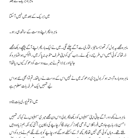
ماہرہ: بریک کے بعد
میں: بریک کے بعد میں نہیں آسکتا
ماہرہ: پھر اپنے دوست کے ساتھ ہی رہو۔
ماہرہ مجھے یہ بول کر تھوڑا سا تیز رفتاری سے آگے چلنے لگی۔ میں نے ایک بار پھر اپنے آگے پیچھے دیکھا مجھے
ڈر تھا کہ کوئی ہمیں اس طرح نہ دیکھ لے۔ جب کسی کو اپنی طرف متوجہ نہ پاکر میں ریلیکس ہوا تو ماہرہ کو
جالیا اور بولا: تم نے میرے دوست کو دھوکہ کیوں دیا تھا؟
ماہرہ دوبارہ آہستہ ہوکر بول پڑی: دھوکہ میں نے نہیں اس کے دوست نے دیا تھا۔ تم تو ابھی نئے ہو اس
لیے تمہیں ایک طرفہ بات معلوم ہے
میں: تو تم پوری بات بتا دو
ماہرہ نے کچھ دور آگے جاتی اپنی سہیلیوں کو دیکھا پھر بولی: اس دن مجھے میری سہیلیوں نے کہا کہ تمہیں
احسن بلا رہا ہے جاو میں فوراً کلاس آدھی چھوڑ کر بہانہ لگا کر چاچے کی دکان پر آگئی کیونکہ ہم زیادہ وہیں
ملتے تھے۔ وہاں کوئی بھی نہیں تھا پھر کچھ لڑکے اکٹھے ہوگئے اور چاچے کو بولنے لگے ہم نے ماہرہ کو اس