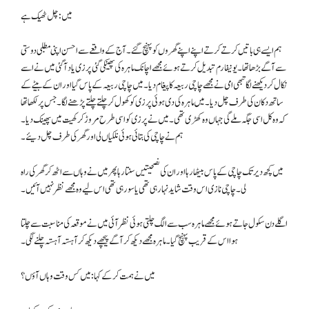
میں: چل ٹھیک ہے
ہم ایسے ہی باتیں کرتے کرتے اپنے اپنے گھروں کو پہنچ گئے۔ آج کے واقعے سے احسن اپنی مطلبی دوستی
سے آگے بڑھا تھا۔ یونیفارم تبدیل کرتے ہوئے مجھے اچانک ماہرہ کی پھینکی گئی پرزی یاد آگئی میں نے اسے
نکال کر دیکھنے لگا تبھی امی نے مجھے چاچی ربیعہ کا پیغام دیا۔ میں چاچی ربیعہ کے پاس گیا اور ان کے بیٹے کے
ساتھ دکان کی طرف چل دیا۔ میں ماہرہ کی دی ہوئی پرزی کو کھول کر چلتے چلتے پڑھنے لگا۔ جس پر لکھا تھا
کہ وہ کل اسی جگہ ملے گی جہاں وہ کھڑی تھی۔ میں نے پرزی کو اسی طرح مروڑ کر کھیت میں پھینک دیا۔
ہم نے چاچی کی بتائی ہوئی نلکیاں لی اور گھر کی طرف چل دیئے۔
میں کچھ دیر تک چاچی کے پاس بیٹھا رہا اور ان کی نصحیتیں سنتا رہا پھر میں نے وہاں سے اٹھ کر گھر کی راہ
لی۔ چاچی نازی اس وقت شاید نہا رہی تھی یا سو رہی تھی اس لیے وہ مجھے نظر نہیں آئیں۔
اگلے دن سکول جاتے ہوئے مجھے ماہرہ سب سے الگ چلتی ہوئی نظر آئی میں نے موقعہ کی مناسبت سے چلتا
ہوا اس کے قریب پہنچ گیا۔ ماہرہ مجھے دیکھ کر آگے پیچھے دیکھ کر آہستہ آہستہ چلنے لگی۔
میں نے ہمت کرکے کہا: میں کس وقت وہاں آؤں؟